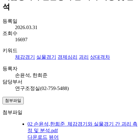
석
등록일
2026.03.31
조회수
16697
키워드
체감경기
실물경기
경제심리
괴리
상대격차
등록자
손윤석, 한희준
담당부서
연구조정실(02-759-5488)
첨부파일
첨부파일
02 손윤석,한희준_체감경기와 실물경기 간 괴리 측
정 및 분석.pdf
다운로드
뷰어