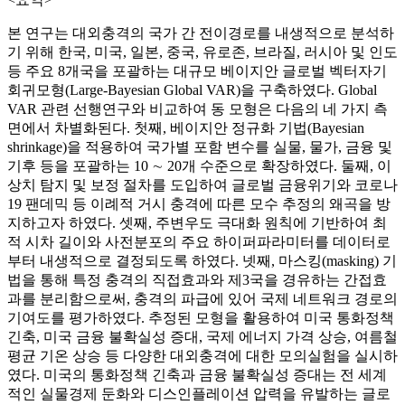
본 연구는 대외충격의 국가 간 전이경로를 내생적으로 분석하
기 위해 한국, 미국, 일본, 중국, 유로존, 브라질, 러시아 및 인도
등 주요 8개국을 포괄하는 대규모 베이지안 글로벌 벡터자기
회귀모형(Large-Bayesian Global VAR)을 구축하였다. Global
VAR 관련 선행연구와 비교하여 동 모형은 다음의 네 가지 측
면에서 차별화된다. 첫째, 베이지안 정규화 기법(Bayesian
shrinkage)을 적용하여 국가별 포함 변수를 실물, 물가, 금융 및
기후 등을 포괄하는 10 ∼ 20개 수준으로 확장하였다. 둘째, 이
상치 탐지 및 보정 절차를 도입하여 글로벌 금융위기와 코로나
19 팬데믹 등 이례적 거시 충격에 따른 모수 추정의 왜곡을 방
지하고자 하였다. 셋째, 주변우도 극대화 원칙에 기반하여 최
적 시차 길이와 사전분포의 주요 하이퍼파라미터를 데이터로
부터 내생적으로 결정되도록 하였다. 넷째, 마스킹(masking) 기
법을 통해 특정 충격의 직접효과와 제3국을 경유하는 간접효
과를 분리함으로써, 충격의 파급에 있어 국제 네트워크 경로의
기여도를 평가하였다. 추정된 모형을 활용하여 미국 통화정책
긴축, 미국 금융 불확실성 증대, 국제 에너지 가격 상승, 여름철
평균 기온 상승 등 다양한 대외충격에 대한 모의실험을 실시하
였다. 미국의 통화정책 긴축과 금융 불확실성 증대는 전 세계
적인 실물경제 둔화와 디스인플레이션 압력을 유발하는 글로