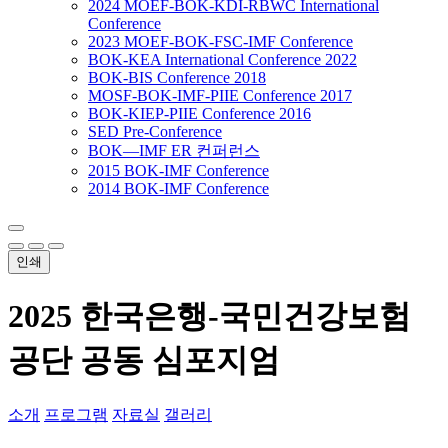
2024 MOEF-BOK-KDI-RBWC International
Conference
2023 MOEF-BOK-FSC-IMF Conference
BOK-KEA International Conference 2022
BOK-BIS Conference 2018
MOSF-BOK-IMF-PIIE Conference 2017
BOK-KIEP-PIIE Conference 2016
SED Pre-Conference
BOK―IMF ER 컨퍼런스
2015 BOK-IMF Conference
2014 BOK-IMF Conference
인쇄
2025 한국은행-국민건강보험
공단 공동 심포지엄
소개
프로그램
자료실
갤러리