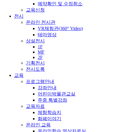
예약확인 및 수정취소
교육신청
전시
온라인 전시관
VR체험관(360° Video)
테마영상
상설전시
1F
MF
2F
기획전시
전시도록
교육
프로그램안내
강좌안내
어린이박물관교실
주중 특별강좌
교육자료
체험학습지
화폐이야기
온라인 교육
온라인학습 영상자료실