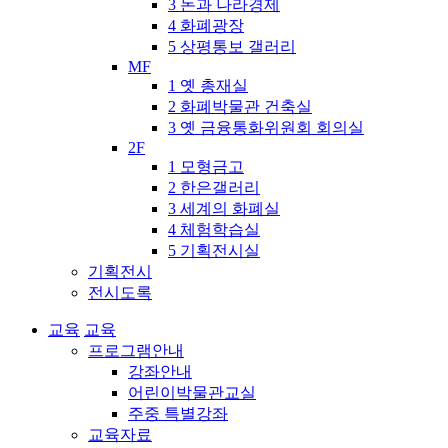
3 돈과 나라경제
4 화폐광장
5 상평통보 갤러리
MF
1 옛 총재실
2 화폐박물관 건축실
3 옛 금융통화위원회 회의실
2F
1 모형금고
2 한은갤러리
3 세계의 화폐실
4 체험학습실
5 기획전시실
기획전시
전시도록
교육
교육
프로그램안내
강좌안내
어린이박물관교실
주중 특별강좌
교육자료