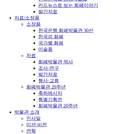
카드뉴스로 보는 화폐이야기
발간자료
자료/소장품
소장품
한국은행 화폐박물관 30선
한국의 화폐
국가별 화폐
미술품
자료
화폐박물관 역사
조사·연구
발간자료
행사·교류
화폐박물관 20주년
축하메시지
특별기획전
화폐박물관 20주년
박물관 소개
인사말
미션·비전
연혁