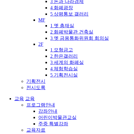
3 돈과 나라경제
4 화폐광장
5 상평통보 갤러리
MF
1 옛 총재실
2 화폐박물관 건축실
3 옛 금융통화위원회 회의실
2F
1 모형금고
2 한은갤러리
3 세계의 화폐실
4 체험학습실
5 기획전시실
기획전시
전시도록
교육
교육
프로그램안내
강좌안내
어린이박물관교실
주중 특별강좌
교육자료