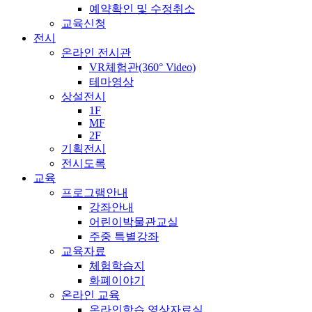
예약확인 및 수정취소
교육신청
전시
온라인 전시관
VR체험관(360° Video)
테마영상
상설전시
1F
MF
2F
기획전시
전시도록
교육
프로그램안내
강좌안내
어린이박물관교실
주중 특별강좌
교육자료
체험학습지
화폐이야기
온라인 교육
온라인학습 영상자료실