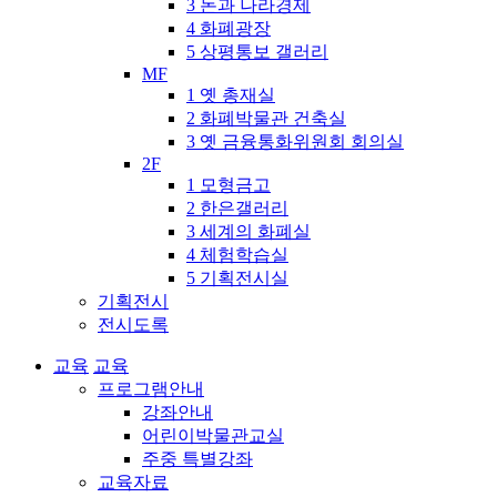
3 돈과 나라경제
4 화폐광장
5 상평통보 갤러리
MF
1 옛 총재실
2 화폐박물관 건축실
3 옛 금융통화위원회 회의실
2F
1 모형금고
2 한은갤러리
3 세계의 화폐실
4 체험학습실
5 기획전시실
기획전시
전시도록
교육
교육
프로그램안내
강좌안내
어린이박물관교실
주중 특별강좌
교육자료