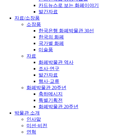
카드뉴스로 보는 화폐이야기
발간자료
자료/소장품
소장품
한국은행 화폐박물관 30선
한국의 화폐
국가별 화폐
미술품
자료
화폐박물관 역사
조사·연구
발간자료
행사·교류
화폐박물관 20주년
축하메시지
특별기획전
화폐박물관 20주년
박물관 소개
인사말
미션·비전
연혁