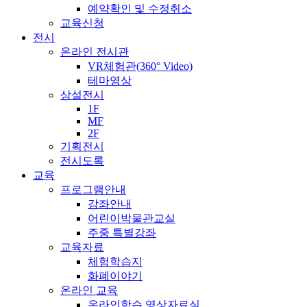
예약확인 및 수정취소
교육신청
전시
온라인 전시관
VR체험관(360° Video)
테마영상
상설전시
1F
MF
2F
기획전시
전시도록
교육
프로그램안내
강좌안내
어린이박물관교실
주중 특별강좌
교육자료
체험학습지
화폐이야기
온라인 교육
온라인학습 영상자료실