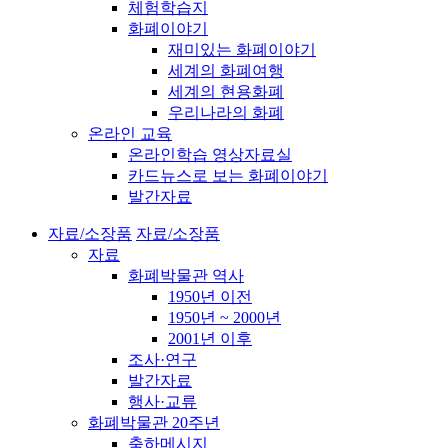
체험학습지
화폐이야기
재미있는 화폐이야기
세계의 화폐여행
세계의 현용화폐
우리나라의 화폐
온라인 교육
온라인학습 영상자료실
카드뉴스로 보는 화폐이야기
발간자료
자료/소장품
자료/소장품
자료
화폐박물관 역사
1950년 이전
1950년 ~ 2000년
2001년 이후
조사·연구
발간자료
행사·교류
화폐박물관 20주년
축하메시지