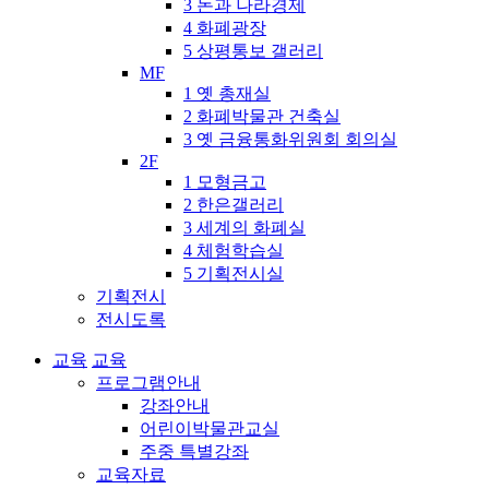
3 돈과 나라경제
4 화폐광장
5 상평통보 갤러리
MF
1 옛 총재실
2 화폐박물관 건축실
3 옛 금융통화위원회 회의실
2F
1 모형금고
2 한은갤러리
3 세계의 화폐실
4 체험학습실
5 기획전시실
기획전시
전시도록
교육
교육
프로그램안내
강좌안내
어린이박물관교실
주중 특별강좌
교육자료