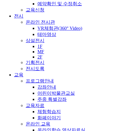
예약확인 및 수정취소
교육신청
전시
온라인 전시관
VR체험관(360° Video)
테마영상
상설전시
1F
MF
2F
기획전시
전시도록
교육
프로그램안내
강좌안내
어린이박물관교실
주중 특별강좌
교육자료
체험학습지
화폐이야기
온라인 교육
온라인학습 영상자료실