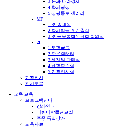
3 돈과 나라경제
4 화폐광장
5 상평통보 갤러리
MF
1 옛 총재실
2 화폐박물관 건축실
3 옛 금융통화위원회 회의실
2F
1 모형금고
2 한은갤러리
3 세계의 화폐실
4 체험학습실
5 기획전시실
기획전시
전시도록
교육
교육
프로그램안내
강좌안내
어린이박물관교실
주중 특별강좌
교육자료