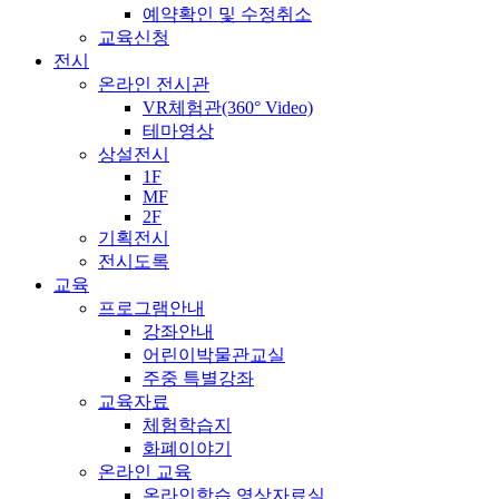
예약확인 및 수정취소
교육신청
전시
온라인 전시관
VR체험관(360° Video)
테마영상
상설전시
1F
MF
2F
기획전시
전시도록
교육
프로그램안내
강좌안내
어린이박물관교실
주중 특별강좌
교육자료
체험학습지
화폐이야기
온라인 교육
온라인학습 영상자료실