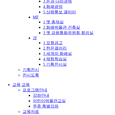
3 돈과 나라경제
4 화폐광장
5 상평통보 갤러리
MF
1 옛 총재실
2 화폐박물관 건축실
3 옛 금융통화위원회 회의실
2F
1 모형금고
2 한은갤러리
3 세계의 화폐실
4 체험학습실
5 기획전시실
기획전시
전시도록
교육
교육
프로그램안내
강좌안내
어린이박물관교실
주중 특별강좌
교육자료