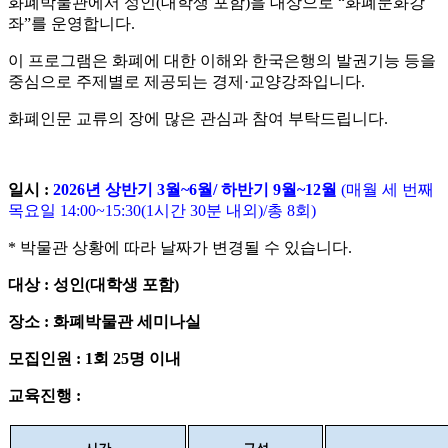
화폐박물관에서 성인
(대학생 포함)을 대상으로
“화폐문화강
좌
”
를 운영합니다
.
이 프로그램은 화폐에 대한 이해와 한국은행의 발권기능 등을
중심으로 주제별로 제공되는 경제·교양강좌
입니다.
화폐인문 교류의 장에 많은 관심과 참여 부탁드립니다
.
일시
:
2026
년 상반기
3
월
~6
월
/
하반기
9
월
~12
월
(
매월 세 번째
목요일
14:00~15:30(1
시간 30분 내외
)/
총
8
회
)
*
박물관 상황에 따라 날짜가 변경될 수 있습니다
.
대상
: 성인
(대학생 포함)
장소
:
화폐박물관 세미나실
모집인원
: 1
회
25
명 이내
교육진행
: