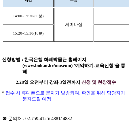
시간
구성
14:00~15:20(80
분
)
세미나실
15:20~15:30(10
분
)
신청방법
:
한국은행 화폐박물관 홈페이지
(www.bok.or.kr/museum) ’
예약하기
-
교육신청
‘
을 통
해
2.28
일 오전부터
강좌
3일
전까지
신청 및 현장접수
*
접수 시 휴대폰으로 문자가 발송되며
,
확인을 위해 담당자가
문자드릴 예정
☎
문의처
: 02-759-4125
/ 4881/ 4882