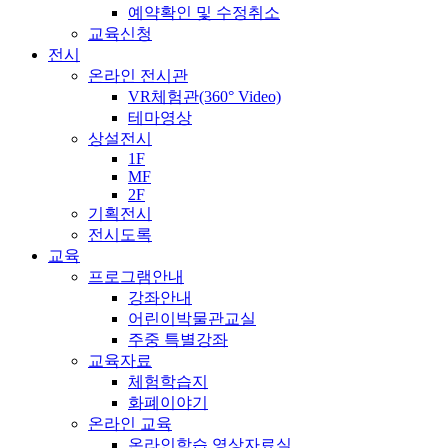
예약확인 및 수정취소
교육신청
전시
온라인 전시관
VR체험관(360° Video)
테마영상
상설전시
1F
MF
2F
기획전시
전시도록
교육
프로그램안내
강좌안내
어린이박물관교실
주중 특별강좌
교육자료
체험학습지
화폐이야기
온라인 교육
온라인학습 영상자료실