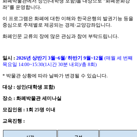
화폐박물관에서 성인
(대학생 포함)을 대상으로
“화폐문화강
좌
”
를 운영합니다
.
이 프로그램은 화폐에 대한 이해와 한국은행의 발권기능 등을
중심으로 주제별로 제공되는 경제·교양강좌
입니다.
화폐인문 교류의 장에 많은 관심과 참여 부탁드립니다
.
일시
:
2026
년 상반기
3
월
~6
월
/
하반기
9
월
~12
월
(
매월 세 번째
목요일
14:00~15:30(1
시간 30분 내외
)/
총
8
회
)
*
박물관 상황에 따라 날짜가 변경될 수 있습니다
.
대상
: 성인
(대학생 포함)
장소
:
화폐박물관 세미나실
모집인원
: 1
회
25
명 이내
교육진행
: