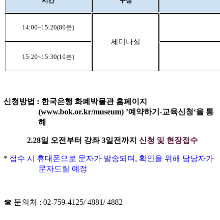
시간
구성
14:00~15:20(80
분
)
세미나실
15:20~15:30(10
분
)
신청방법
:
한국은행 화폐박물관 홈페이지
(www.bok.or.kr/museum) ’
예약하기
-
교육신청
‘
을 통
해
2.28
일 오전부터
강좌
3일
전까지
신청 및 현장접수
*
접수 시 휴대폰으로 문자가 발송되며
,
확인을 위해 담당자가
문자드릴 예정
☎
문의처
: 02-759-4125
/ 4881/ 4882