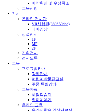
예약확인 및 수정취소
교육신청
전시
온라인 전시관
VR체험관(360° Video)
테마영상
상설전시
1F
MF
2F
기획전시
전시도록
교육
프로그램안내
강좌안내
어린이박물관교실
주중 특별강좌
교육자료
체험학습지
화폐이야기
온라인 교육
온라인학습 영상자료실