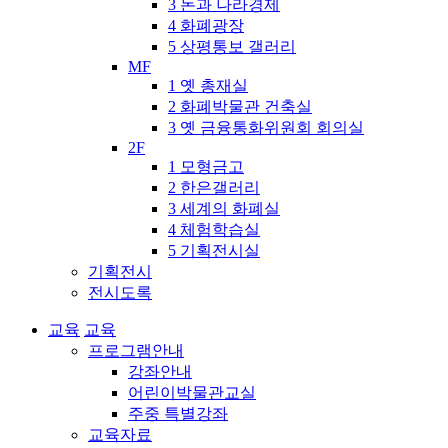
3 돈과 나라경제
4 화폐광장
5 상평통보 갤러리
MF
1 옛 총재실
2 화폐박물관 건축실
3 옛 금융통화위원회 회의실
2F
1 모형금고
2 한은갤러리
3 세계의 화폐실
4 체험학습실
5 기획전시실
기획전시
전시도록
교육
교육
프로그램안내
강좌안내
어린이박물관교실
주중 특별강좌
교육자료