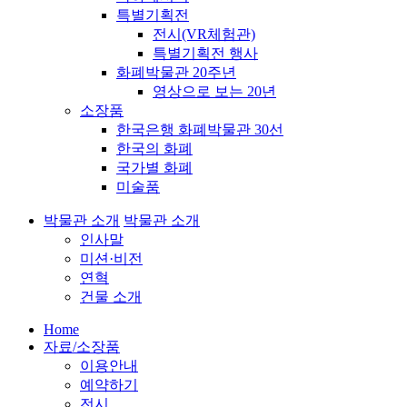
특별기획전
전시(VR체험관)
특별기획전 행사
화폐박물관 20주년
영상으로 보는 20년
소장품
한국은행 화폐박물관 30선
한국의 화폐
국가별 화폐
미술품
박물관 소개
박물관 소개
인사말
미션·비전
연혁
건물 소개
Home
자료/소장품
이용안내
예약하기
전시