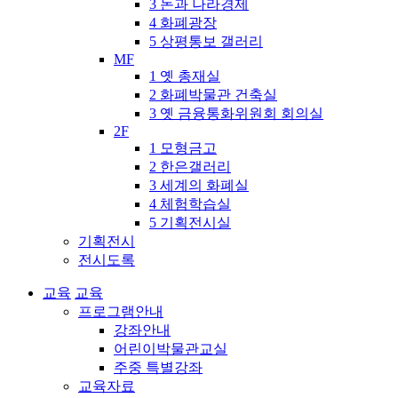
3 돈과 나라경제
4 화폐광장
5 상평통보 갤러리
MF
1 옛 총재실
2 화폐박물관 건축실
3 옛 금융통화위원회 회의실
2F
1 모형금고
2 한은갤러리
3 세계의 화폐실
4 체험학습실
5 기획전시실
기획전시
전시도록
교육
교육
프로그램안내
강좌안내
어린이박물관교실
주중 특별강좌
교육자료