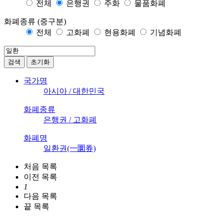
전체
은행권
주화
물품화폐
화폐종류 (중구분)
전체
고화폐
현용화폐
기념화폐
검색
초기화
국가명
아시아 / 대한민국
화폐종류
은행권 / 고화폐
화폐명
일환권(一圜券)
처음
목록
이전
목록
1
다음
목록
끝
목록