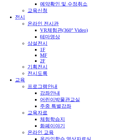
예약확인 및 수정취소
교육신청
전시
온라인 전시관
VR체험관(360° Video)
테마영상
상설전시
1F
MF
2F
기획전시
전시도록
교육
프로그램안내
강좌안내
어린이박물관교실
주중 특별강좌
교육자료
체험학습지
화폐이야기
온라인 교육
온라인학습 영상자료실