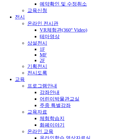
예약확인 및 수정취소
교육신청
전시
온라인 전시관
VR체험관(360° Video)
테마영상
상설전시
1F
MF
2F
기획전시
전시도록
교육
프로그램안내
강좌안내
어린이박물관교실
주중 특별강좌
교육자료
체험학습지
화폐이야기
온라인 교육
온라인학습 영상자료실