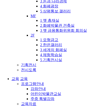
3 돈과 나라경제
4 화폐광장
5 상평통보 갤러리
MF
1 옛 총재실
2 화폐박물관 건축실
3 옛 금융통화위원회 회의실
2F
1 모형금고
2 한은갤러리
3 세계의 화폐실
4 체험학습실
5 기획전시실
기획전시
전시도록
교육
교육
프로그램안내
강좌안내
어린이박물관교실
주중 특별강좌
교육자료