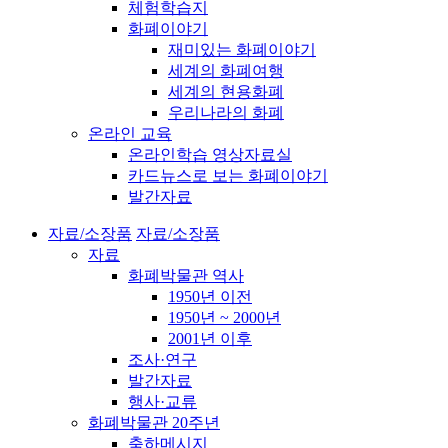
체험학습지
화폐이야기
재미있는 화폐이야기
세계의 화폐여행
세계의 현용화폐
우리나라의 화폐
온라인 교육
온라인학습 영상자료실
카드뉴스로 보는 화폐이야기
발간자료
자료/소장품
자료/소장품
자료
화폐박물관 역사
1950년 이전
1950년 ~ 2000년
2001년 이후
조사·연구
발간자료
행사·교류
화폐박물관 20주년
축하메시지