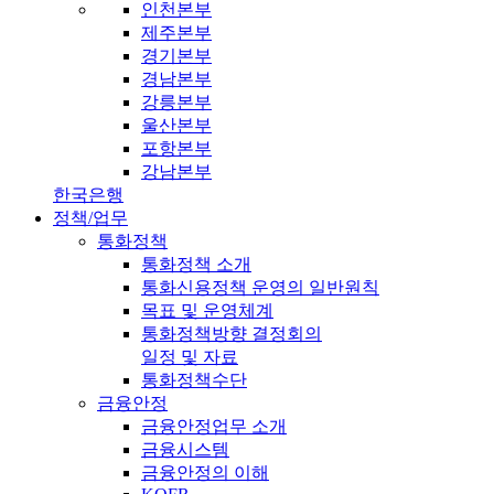
인천본부
제주본부
경기본부
경남본부
강릉본부
울산본부
포항본부
강남본부
한국은행
정책/업무
통화정책
통화정책 소개
통화신용정책 운영의 일반원칙
목표 및 운영체계
통화정책방향 결정회의
일정 및 자료
통화정책수단
금융안정
금융안정업무 소개
금융시스템
금융안정의 이해