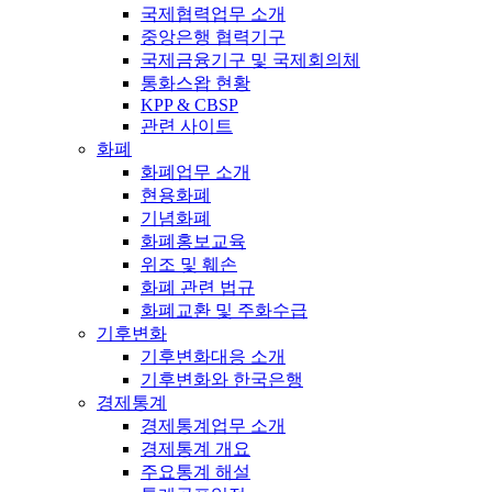
국제협력업무 소개
중앙은행 협력기구
국제금융기구 및 국제회의체
통화스왑 현황
KPP & CBSP
관련 사이트
화폐
화폐업무 소개
현용화폐
기념화폐
화폐홍보교육
위조 및 훼손
화폐 관련 법규
화폐교환 및 주화수급
기후변화
기후변화대응 소개
기후변화와 한국은행
경제통계
경제통계업무 소개
경제통계 개요
주요통계 해설