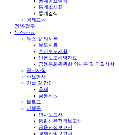
통계공표일정
통계조사표
통계검색
경제교육
정책/업무
뉴스/자료
뉴스 및 의사록
보도자료
주간보도계획
언론보도해명자료
금융통화위원회 의사록 및 의결사항
공지사항
주요행사
연설 및 강연
총재
금통위원
블로그
간행물
연차보고서
통화신용정책보고서
금융안정보고서
경제전망보고서