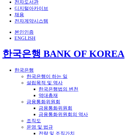
전자도서관
디지털아카이브
채용
전자계약시스템
본인인증
ENGLISH
한국은행 BANK OF KOREA
한국은행
한국은행이 하는 일
설립목적 및 역사
한국은행법의 변천
역대총재
금융통화위원회
금융통화위원회
금융통화위원회의 역사
조직도
운영 및 법규
전략 및 조직가치