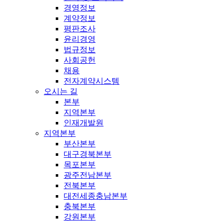
경영정보
계약정보
평판조사
윤리경영
법규정보
사회공헌
채용
전자계약시스템
오시는 길
본부
지역본부
인재개발원
지역본부
부산본부
대구경북본부
목포본부
광주전남본부
전북본부
대전세종충남본부
충북본부
강원본부