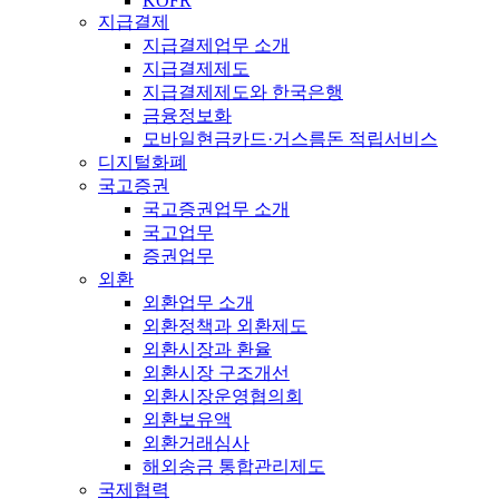
KOFR
지급결제
지급결제업무 소개
지급결제제도
지급결제제도와 한국은행
금융정보화
모바일현금카드·거스름돈 적립서비스
디지털화폐
국고증권
국고증권업무 소개
국고업무
증권업무
외환
외환업무 소개
외환정책과 외환제도
외환시장과 환율
외환시장 구조개선
외환시장운영협의회
외환보유액
외환거래심사
해외송금 통합관리제도
국제협력