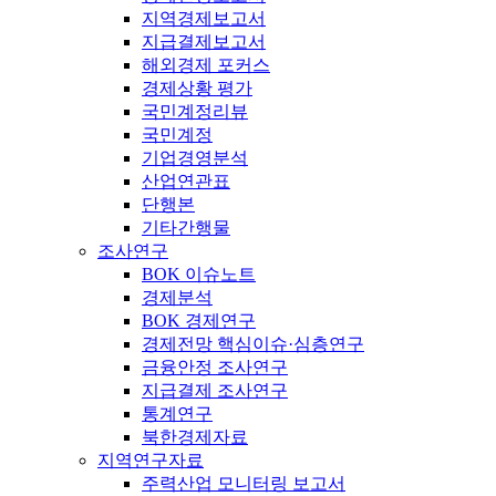
지역경제보고서
지급결제보고서
해외경제 포커스
경제상황 평가
국민계정리뷰
국민계정
기업경영분석
산업연관표
단행본
기타간행물
조사연구
BOK 이슈노트
경제분석
BOK 경제연구
경제전망 핵심이슈·심층연구
금융안정 조사연구
지급결제 조사연구
통계연구
북한경제자료
지역연구자료
주력산업 모니터링 보고서