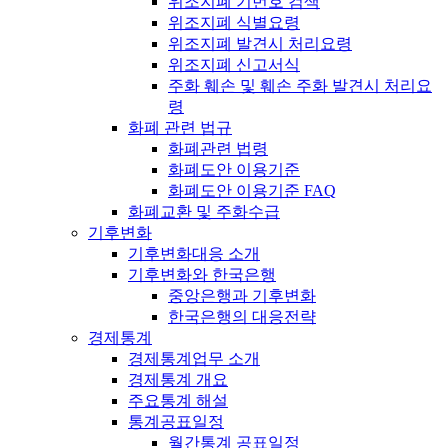
위조지폐 기번호 검색
위조지폐 식별요령
위조지폐 발견시 처리요령
위조지폐 신고서식
주화 훼손 및 훼손 주화 발견시 처리요
령
화폐 관련 법규
화폐관련 법령
화폐도안 이용기준
화폐도안 이용기준 FAQ
화폐교환 및 주화수급
기후변화
기후변화대응 소개
기후변화와 한국은행
중앙은행과 기후변화
한국은행의 대응전략
경제통계
경제통계업무 소개
경제통계 개요
주요통계 해설
통계공표일정
월간통계 공표일정