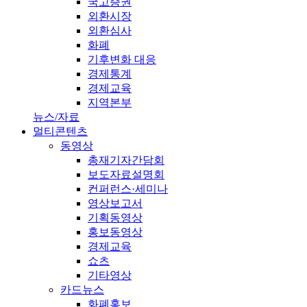
국고증권
외환시장
외환심사
화폐
기후변화 대응
경제통계
경제교육
지역본부
뉴스/자료
멀티콘텐츠
동영상
총재기자간담회
보도자료설명회
컨퍼런스·세미나
영상보고서
기획동영상
홍보동영상
경제교육
쇼츠
기타영상
카드뉴스
화폐홍보