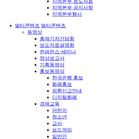
지역본부 보도자료
지역본부 공지사항
지역본부행사
멀티콘텐츠
멀티콘텐츠
동영상
총재기자간담회
보도자료설명회
컨퍼런스·세미나
영상보고서
기획동영상
홍보동영상
한국은행 홍보
화폐홍보
외환신고안내
디지털화폐
경제교육
어린이
청소년
교사
보드게임
일반인