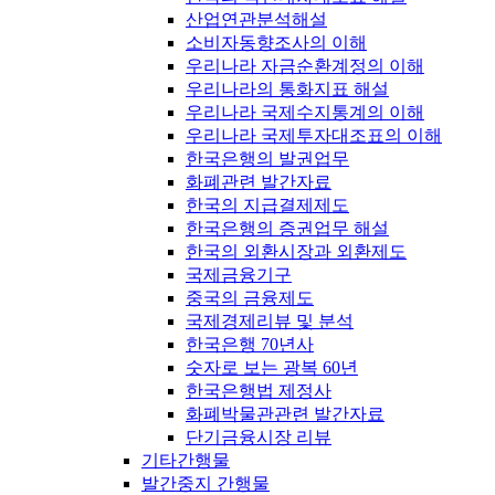
산업연관분석해설
소비자동향조사의 이해
우리나라 자금순환계정의 이해
우리나라의 통화지표 해설
우리나라 국제수지통계의 이해
우리나라 국제투자대조표의 이해
한국은행의 발권업무
화폐관련 발간자료
한국의 지급결제제도
한국은행의 증권업무 해설
한국의 외환시장과 외환제도
국제금융기구
중국의 금융제도
국제경제리뷰 및 분석
한국은행 70년사
숫자로 보는 광복 60년
한국은행법 제정사
화폐박물관관련 발간자료
단기금융시장 리뷰
기타간행물
발간중지 간행물