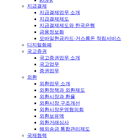
KOFR
지급결제
지급결제업무 소개
지급결제제도
지급결제제도와 한국은행
금융정보화
모바일현금카드·거스름돈 적립서비스
디지털화폐
국고증권
국고증권업무 소개
국고업무
증권업무
외환
외환업무 소개
외환정책과 외환제도
외환시장과 환율
외환시장 구조개선
외환시장운영협의회
외환보유액
외환거래심사
해외송금 통합관리제도
국제협력