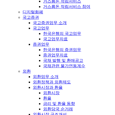
거스름돈 적립서비스
거스름돈 적립서비스 참여
디지털화폐
국고증권
국고증권업무 소개
국고업무
한국은행의 국고업무
국고업무자료
증권업무
한국은행의 증권업무
증권업무자료
국채 발행 및 환매공고
국채관련 물가연동계수
외환
외환업무 소개
외환정책과 외환제도
외환시장과 환율
외환시장
환율
금리 및 환율 동향
외환당국 순거래
외환시장 구조개선