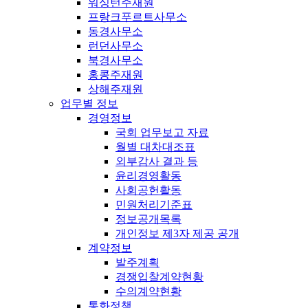
워싱턴주재원
프랑크푸르트사무소
동경사무소
런던사무소
북경사무소
홍콩주재원
상해주재원
업무별 정보
경영정보
국회 업무보고 자료
월별 대차대조표
외부감사 결과 등
윤리경영활동
사회공헌활동
민원처리기준표
정보공개목록
개인정보 제3자 제공 공개
계약정보
발주계획
경쟁입찰계약현황
수의계약현황
통화정책