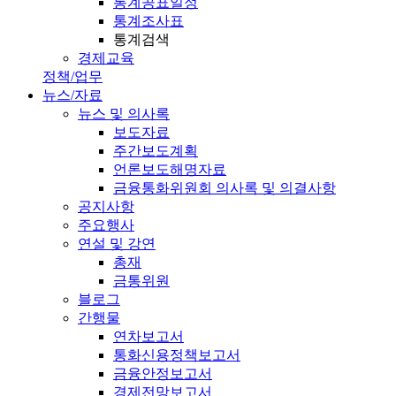
통계공표일정
통계조사표
통계검색
경제교육
정책/업무
뉴스/자료
뉴스 및 의사록
보도자료
주간보도계획
언론보도해명자료
금융통화위원회 의사록 및 의결사항
공지사항
주요행사
연설 및 강연
총재
금통위원
블로그
간행물
연차보고서
통화신용정책보고서
금융안정보고서
경제전망보고서