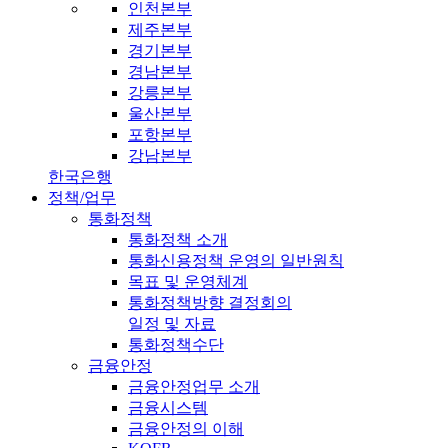
인천본부
제주본부
경기본부
경남본부
강릉본부
울산본부
포항본부
강남본부
한국은행
정책/업무
통화정책
통화정책 소개
통화신용정책 운영의 일반원칙
목표 및 운영체계
통화정책방향 결정회의
일정 및 자료
통화정책수단
금융안정
금융안정업무 소개
금융시스템
금융안정의 이해