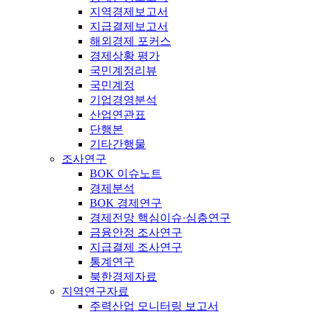
지역경제보고서
지급결제보고서
해외경제 포커스
경제상황 평가
국민계정리뷰
국민계정
기업경영분석
산업연관표
단행본
기타간행물
조사연구
BOK 이슈노트
경제분석
BOK 경제연구
경제전망 핵심이슈·심층연구
금융안정 조사연구
지급결제 조사연구
통계연구
북한경제자료
지역연구자료
주력산업 모니터링 보고서