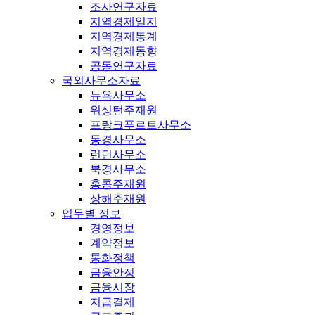
조사연구자료
지역경제일지
지역경제통계
지역경제동향
공동연구자료
국외사무소자료
뉴욕사무소
워싱턴주재원
프랑크푸르트사무소
동경사무소
런던사무소
북경사무소
홍콩주재원
상해주재원
업무별 정보
경영정보
계약정보
통화정책
금융안정
금융시장
지급결제