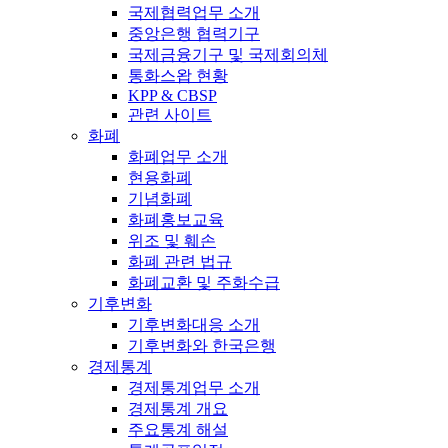
국제협력업무 소개
중앙은행 협력기구
국제금융기구 및 국제회의체
통화스왑 현황
KPP & CBSP
관련 사이트
화폐
화폐업무 소개
현용화폐
기념화폐
화폐홍보교육
위조 및 훼손
화폐 관련 법규
화폐교환 및 주화수급
기후변화
기후변화대응 소개
기후변화와 한국은행
경제통계
경제통계업무 소개
경제통계 개요
주요통계 해설