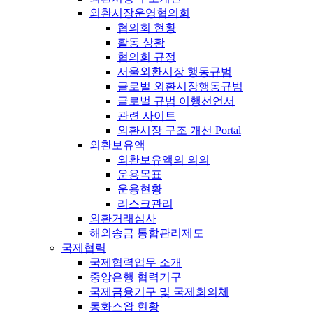
외환시장운영협의회
협의회 현황
활동 상황
협의회 규정
서울외환시장 행동규범
글로벌 외환시장행동규범
글로벌 규범 이행선언서
관련 사이트
외환시장 구조 개선 Portal
외환보유액
외환보유액의 의의
운용목표
운용현황
리스크관리
외환거래심사
해외송금 통합관리제도
국제협력
국제협력업무 소개
중앙은행 협력기구
국제금융기구 및 국제회의체
통화스왑 현황