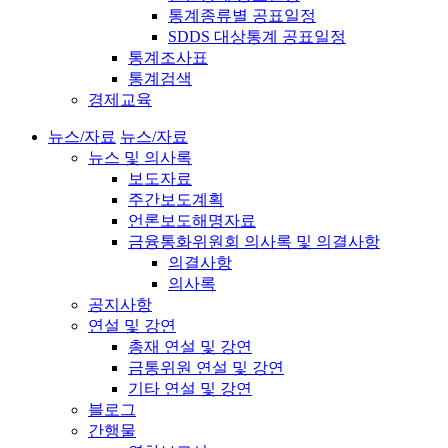
통계종류별 공표일정
SDDS 대상통계 공표일정
통계조사표
통계검색
경제교육
뉴스/자료
뉴스/자료
뉴스 및 의사록
보도자료
주간보도계획
언론보도해명자료
금융통화위원회 의사록 및 의결사항
의결사항
의사록
공지사항
연설 및 강연
총재 연설 및 강연
금통위원 연설 및 강연
기타 연설 및 강연
블로그
간행물