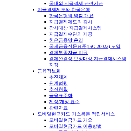
국내외 지급결제 관련기관
지급결제제도와 한국은행
한국은행의 역할 개요
지급결제제도의 감시
감시대상 지급결제시스템
지급결제수단의 제공
한은금융망 운영
국제금융전문표준(ISO 20022) 도입
결제부족자금 지원
결제완결성 보장대상 지급결제시스템
지정
금융정보화
추진체계
관계법령
추진현황
금융표준화
제정/개정 표준
관련자료
모바일현금카드·거스름돈 적립서비스
모바일현금카드 개요
모바일현금카드 이용방법