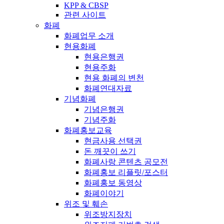
KPP & CBSP
관련 사이트
화폐
화폐업무 소개
현용화폐
현용은행권
현용주화
현용 화폐의 변천
화폐연대자료
기념화폐
기념은행권
기념주화
화폐홍보교육
현금사용 선택권
돈 깨끗이 쓰기
화폐사랑 콘텐츠 공모전
화폐홍보 리플릿/포스터
화폐홍보 동영상
화폐이야기
위조 및 훼손
위조방지장치