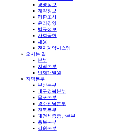
경영정보
계약정보
평판조사
윤리경영
법규정보
사회공헌
채용
전자계약시스템
오시는 길
본부
지역본부
인재개발원
지역본부
부산본부
대구경북본부
목포본부
광주전남본부
전북본부
대전세종충남본부
충북본부
강원본부