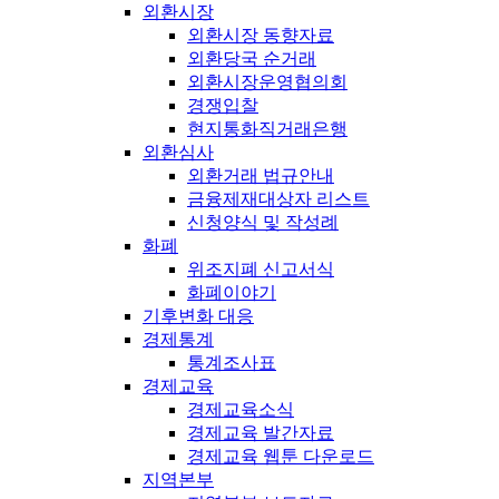
외환시장
외환시장 동향자료
외환당국 순거래
외환시장운영협의회
경쟁입찰
현지통화직거래은행
외환심사
외환거래 법규안내
금융제재대상자 리스트
신청양식 및 작성례
화폐
위조지폐 신고서식
화폐이야기
기후변화 대응
경제통계
통계조사표
경제교육
경제교육소식
경제교육 발간자료
경제교육 웹툰 다운로드
지역본부