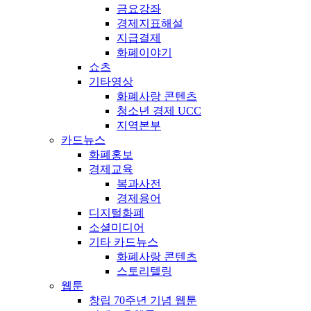
금요강좌
경제지표해설
지급결제
화폐이야기
쇼츠
기타영상
화폐사랑 콘텐츠
청소년 경제 UCC
지역본부
카드뉴스
화폐홍보
경제교육
복과사전
경제용어
디지털화폐
소셜미디어
기타 카드뉴스
화폐사랑 콘텐츠
스토리텔링
웹툰
창립 70주년 기념 웹툰