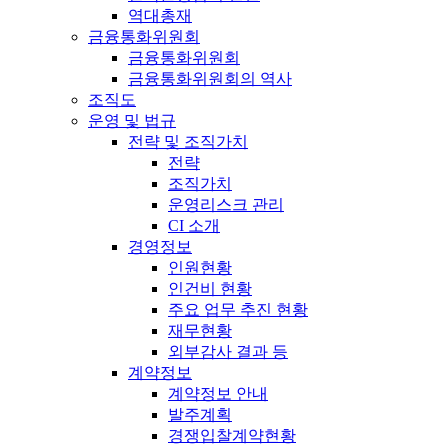
역대총재
금융통화위원회
금융통화위원회
금융통화위원회의 역사
조직도
운영 및 법규
전략 및 조직가치
전략
조직가치
운영리스크 관리
CI 소개
경영정보
인원현황
인건비 현황
주요 업무 추진 현황
재무현황
외부감사 결과 등
계약정보
계약정보 안내
발주계획
경쟁입찰계약현황