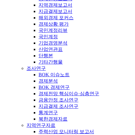
지역경제보고서
지급결제보고서
해외경제 포커스
경제상황 평가
국민계정리뷰
국민계정
기업경영분석
산업연관표
단행본
기타간행물
조사연구
BOK 이슈노트
경제분석
BOK 경제연구
경제전망 핵심이슈·심층연구
금융안정 조사연구
지급결제 조사연구
통계연구
북한경제자료
지역연구자료
주력산업 모니터링 보고서