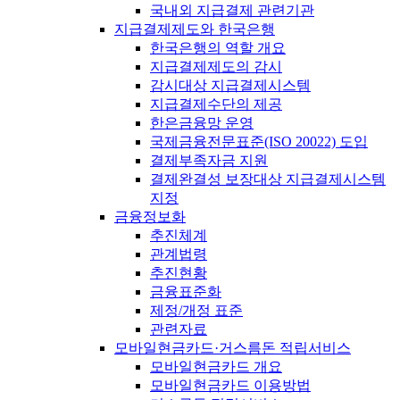
국내외 지급결제 관련기관
지급결제제도와 한국은행
한국은행의 역할 개요
지급결제제도의 감시
감시대상 지급결제시스템
지급결제수단의 제공
한은금융망 운영
국제금융전문표준(ISO 20022) 도입
결제부족자금 지원
결제완결성 보장대상 지급결제시스템
지정
금융정보화
추진체계
관계법령
추진현황
금융표준화
제정/개정 표준
관련자료
모바일현금카드·거스름돈 적립서비스
모바일현금카드 개요
모바일현금카드 이용방법