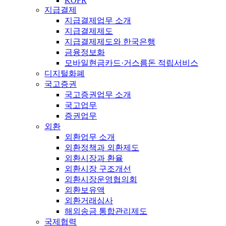
KOFR
지급결제
지급결제업무 소개
지급결제제도
지급결제제도와 한국은행
금융정보화
모바일현금카드·거스름돈 적립서비스
디지털화폐
국고증권
국고증권업무 소개
국고업무
증권업무
외환
외환업무 소개
외환정책과 외환제도
외환시장과 환율
외환시장 구조개선
외환시장운영협의회
외환보유액
외환거래심사
해외송금 통합관리제도
국제협력