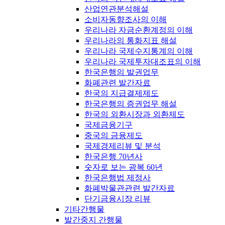
산업연관분석해설
소비자동향조사의 이해
우리나라 자금순환계정의 이해
우리나라의 통화지표 해설
우리나라 국제수지통계의 이해
우리나라 국제투자대조표의 이해
한국은행의 발권업무
화폐관련 발간자료
한국의 지급결제제도
한국은행의 증권업무 해설
한국의 외환시장과 외환제도
국제금융기구
중국의 금융제도
국제경제리뷰 및 분석
한국은행 70년사
숫자로 보는 광복 60년
한국은행법 제정사
화폐박물관관련 발간자료
단기금융시장 리뷰
기타간행물
발간중지 간행물