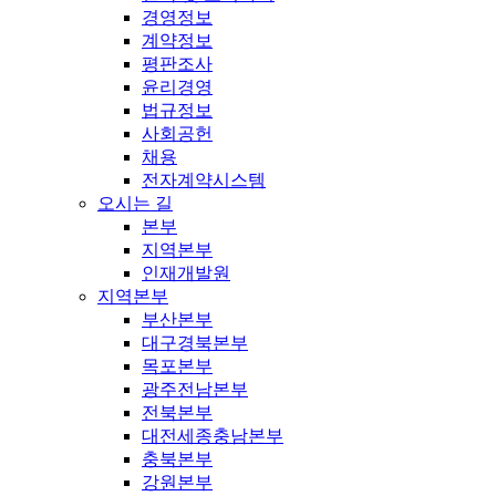
경영정보
계약정보
평판조사
윤리경영
법규정보
사회공헌
채용
전자계약시스템
오시는 길
본부
지역본부
인재개발원
지역본부
부산본부
대구경북본부
목포본부
광주전남본부
전북본부
대전세종충남본부
충북본부
강원본부