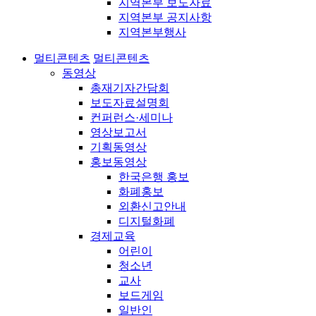
지역본부 보도자료
지역본부 공지사항
지역본부행사
멀티콘텐츠
멀티콘텐츠
동영상
총재기자간담회
보도자료설명회
컨퍼런스·세미나
영상보고서
기획동영상
홍보동영상
한국은행 홍보
화폐홍보
외환신고안내
디지털화폐
경제교육
어린이
청소년
교사
보드게임
일반인