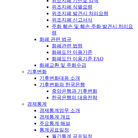
위조지폐 기번호 검색
위조지폐 식별요령
위조지폐 발견시 처리요령
위조지폐 신고서식
주화 훼손 및 훼손 주화 발견시 처리요
령
화폐 관련 법규
화폐관련 법령
화폐도안 이용기준
화폐도안 이용기준 FAQ
화폐교환 및 주화수급
기후변화
기후변화대응 소개
기후변화와 한국은행
중앙은행과 기후변화
한국은행의 대응전략
경제통계
경제통계업무 소개
경제통계 개요
주요통계 해설
통계공표일정
월간통계 공표일정