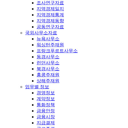
조사연구자료
지역경제일지
지역경제통계
지역경제동향
공동연구자료
국외사무소자료
뉴욕사무소
워싱턴주재원
프랑크푸르트사무소
동경사무소
런던사무소
북경사무소
홍콩주재원
상해주재원
업무별 정보
경영정보
계약정보
통화정책
금융안정
금융시장
지급결제