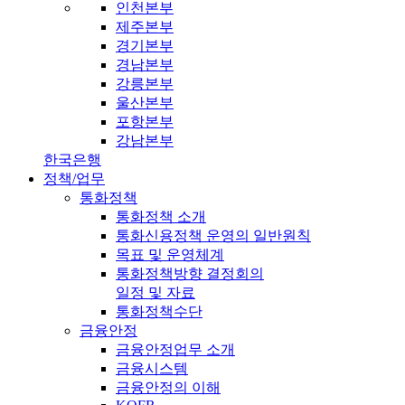
인천본부
제주본부
경기본부
경남본부
강릉본부
울산본부
포항본부
강남본부
한국은행
정책/업무
통화정책
통화정책 소개
통화신용정책 운영의 일반원칙
목표 및 운영체계
통화정책방향 결정회의
일정 및 자료
통화정책수단
금융안정
금융안정업무 소개
금융시스템
금융안정의 이해