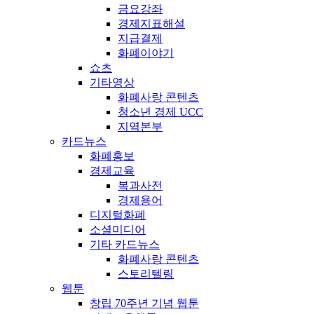
금요강좌
경제지표해설
지급결제
화폐이야기
쇼츠
기타영상
화폐사랑 콘텐츠
청소년 경제 UCC
지역본부
카드뉴스
화폐홍보
경제교육
복과사전
경제용어
디지털화폐
소셜미디어
기타 카드뉴스
화폐사랑 콘텐츠
스토리텔링
웹툰
창립 70주년 기념 웹툰