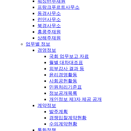
워싱턴주재원
프랑크푸르트사무소
동경사무소
런던사무소
북경사무소
홍콩주재원
상해주재원
업무별 정보
경영정보
국회 업무보고 자료
월별 대차대조표
외부감사 결과 등
윤리경영활동
사회공헌활동
민원처리기준표
정보공개목록
개인정보 제3자 제공 공개
계약정보
발주계획
경쟁입찰계약현황
수의계약현황
통화정책