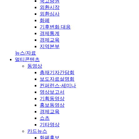
국고증권
외환시장
외환심사
화폐
기후변화 대응
경제통계
경제교육
지역본부
뉴스/자료
멀티콘텐츠
동영상
총재기자간담회
보도자료설명회
컨퍼런스·세미나
영상보고서
기획동영상
홍보동영상
경제교육
쇼츠
기타영상
카드뉴스
화폐홍보