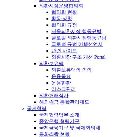
외환시장운영협의회
협의회 현황
활동 상황
협의회 규정
서울외환시장 행동규범
글로벌 외환시장행동규범
글로벌 규범 이행선언서
관련 사이트
외환시장 구조 개선 Portal
외환보유액
외환보유액의 의의
운용목표
운용현황
리스크관리
외환거래심사
해외송금 통합관리제도
국제협력
국제협력업무 소개
중앙은행 협력기구
국제금융기구 및 국제회의체
통화스왑 현황