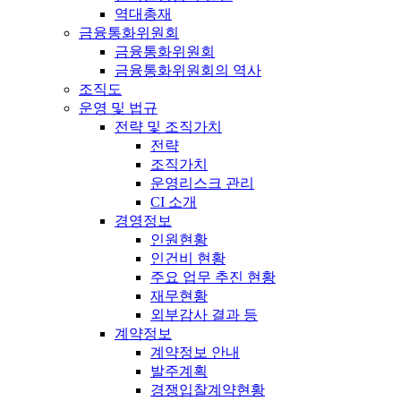
역대총재
금융통화위원회
금융통화위원회
금융통화위원회의 역사
조직도
운영 및 법규
전략 및 조직가치
전략
조직가치
운영리스크 관리
CI 소개
경영정보
인원현황
인건비 현황
주요 업무 추진 현황
재무현황
외부감사 결과 등
계약정보
계약정보 안내
발주계획
경쟁입찰계약현황