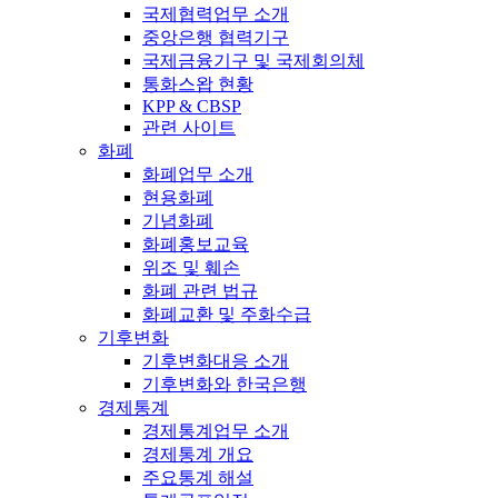
국제협력업무 소개
중앙은행 협력기구
국제금융기구 및 국제회의체
통화스왑 현황
KPP & CBSP
관련 사이트
화폐
화폐업무 소개
현용화폐
기념화폐
화폐홍보교육
위조 및 훼손
화폐 관련 법규
화폐교환 및 주화수급
기후변화
기후변화대응 소개
기후변화와 한국은행
경제통계
경제통계업무 소개
경제통계 개요
주요통계 해설