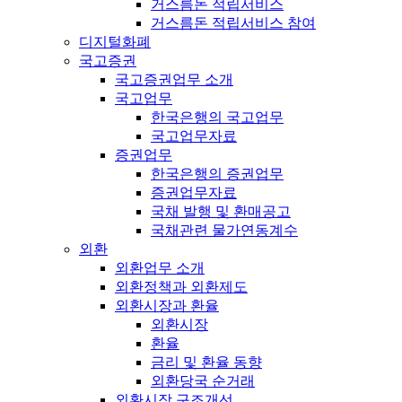
거스름돈 적립서비스
거스름돈 적립서비스 참여
디지털화폐
국고증권
국고증권업무 소개
국고업무
한국은행의 국고업무
국고업무자료
증권업무
한국은행의 증권업무
증권업무자료
국채 발행 및 환매공고
국채관련 물가연동계수
외환
외환업무 소개
외환정책과 외환제도
외환시장과 환율
외환시장
환율
금리 및 환율 동향
외환당국 순거래
외환시장 구조개선