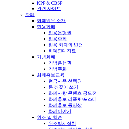
KPP & CBSP
관련 사이트
화폐
화폐업무 소개
현용화폐
현용은행권
현용주화
현용 화폐의 변천
화폐연대자료
기념화폐
기념은행권
기념주화
화폐홍보교육
현금사용 선택권
돈 깨끗이 쓰기
화폐사랑 콘텐츠 공모전
화폐홍보 리플릿/포스터
화폐홍보 동영상
화폐이야기
위조 및 훼손
위조방지장치