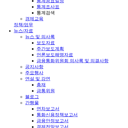
통계공표일정
통계조사표
통계검색
경제교육
정책/업무
뉴스/자료
뉴스 및 의사록
보도자료
주간보도계획
언론보도해명자료
금융통화위원회 의사록 및 의결사항
공지사항
주요행사
연설 및 강연
총재
금통위원
블로그
간행물
연차보고서
통화신용정책보고서
금융안정보고서
경제전망보고서