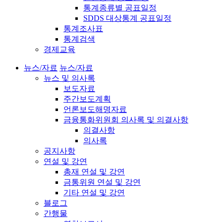
통계종류별 공표일정
SDDS 대상통계 공표일정
통계조사표
통계검색
경제교육
뉴스/자료
뉴스/자료
뉴스 및 의사록
보도자료
주간보도계획
언론보도해명자료
금융통화위원회 의사록 및 의결사항
의결사항
의사록
공지사항
연설 및 강연
총재 연설 및 강연
금통위원 연설 및 강연
기타 연설 및 강연
블로그
간행물