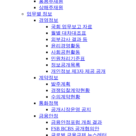
홍콩주재원
상해주재원
업무별 정보
경영정보
국회 업무보고 자료
월별 대차대조표
외부감사 결과 등
윤리경영활동
사회공헌활동
민원처리기준표
정보공개목록
개인정보 제3자 제공 공개
계약정보
발주계획
경쟁입찰계약현황
수의계약현황
통화정책
공개시장운영 공지
금융안정
금융안정포럼 개최 결과
FSB BCBS 공개협의안
글로벌 금융규제 뉴스레터