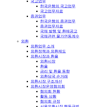
국고업무
한국은행의 국고업무
국고업무자료
증권업무
한국은행의 증권업무
증권업무자료
국채 발행 및 환매공고
국채관련 물가연동계수
외환
외환업무 소개
외환정책과 외환제도
외환시장과 환율
외환시장
환율
금리 및 환율 동향
외환당국 순거래
외환시장 구조개선
외환시장운영협의회
협의회 현황
활동 상황
협의회 규정
서울외환시장 행동규범