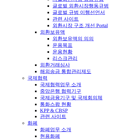
글로벌 외환시장행동규범
글로벌 규범 이행선언서
관련 사이트
외환시장 구조 개선 Portal
외환보유액
외환보유액의 의의
운용목표
운용현황
리스크관리
외환거래심사
해외송금 통합관리제도
국제협력
국제협력업무 소개
중앙은행 협력기구
국제금융기구 및 국제회의체
통화스왑 현황
KPP & CBSP
관련 사이트
화폐
화폐업무 소개
현용화폐