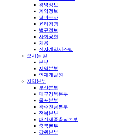
경영정보
계약정보
평판조사
윤리경영
법규정보
사회공헌
채용
전자계약시스템
오시는 길
본부
지역본부
인재개발원
지역본부
부산본부
대구경북본부
목포본부
광주전남본부
전북본부
대전세종충남본부
충북본부
강원본부