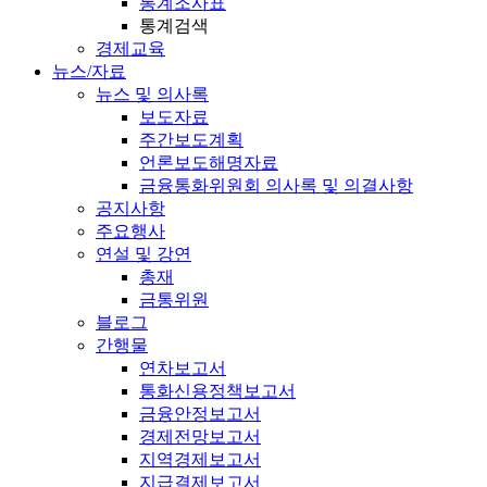
통계조사표
통계검색
경제교육
뉴스/자료
뉴스 및 의사록
보도자료
주간보도계획
언론보도해명자료
금융통화위원회 의사록 및 의결사항
공지사항
주요행사
연설 및 강연
총재
금통위원
블로그
간행물
연차보고서
통화신용정책보고서
금융안정보고서
경제전망보고서
지역경제보고서
지급결제보고서