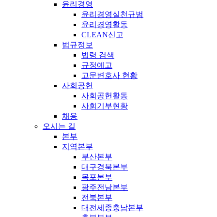
윤리경영
윤리경영실천규범
윤리경영활동
CLEAN신고
법규정보
법령 검색
규정예고
고문변호사 현황
사회공헌
사회공헌활동
사회기부현황
채용
오시는 길
본부
지역본부
부산본부
대구경북본부
목포본부
광주전남본부
전북본부
대전세종충남본부