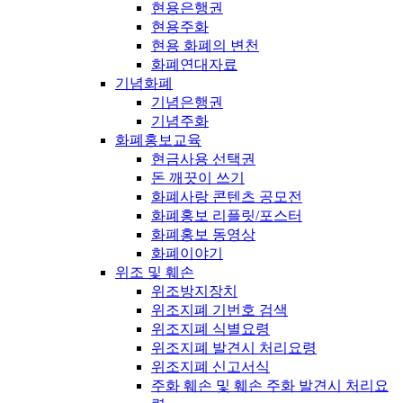
현용은행권
현용주화
현용 화폐의 변천
화폐연대자료
기념화폐
기념은행권
기념주화
화폐홍보교육
현금사용 선택권
돈 깨끗이 쓰기
화폐사랑 콘텐츠 공모전
화폐홍보 리플릿/포스터
화폐홍보 동영상
화폐이야기
위조 및 훼손
위조방지장치
위조지폐 기번호 검색
위조지폐 식별요령
위조지폐 발견시 처리요령
위조지폐 신고서식
주화 훼손 및 훼손 주화 발견시 처리요