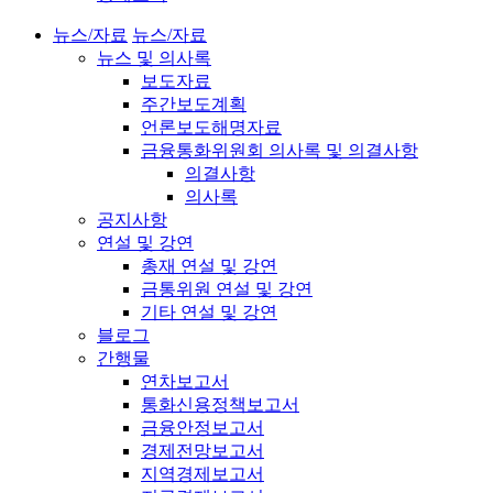
뉴스/자료
뉴스/자료
뉴스 및 의사록
보도자료
주간보도계획
언론보도해명자료
금융통화위원회 의사록 및 의결사항
의결사항
의사록
공지사항
연설 및 강연
총재 연설 및 강연
금통위원 연설 및 강연
기타 연설 및 강연
블로그
간행물
연차보고서
통화신용정책보고서
금융안정보고서
경제전망보고서
지역경제보고서