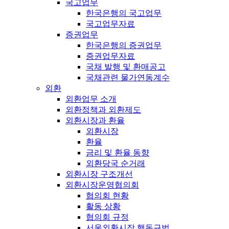
국고업무
한국은행의 국고업무
국고업무자료
증권업무
한국은행의 증권업무
증권업무자료
국채 발행 및 환매공고
국채관련 물가연동계수
외환
외환업무 소개
외환정책과 외환제도
외환시장과 환율
외환시장
환율
금리 및 환율 동향
외환당국 순거래
외환시장 구조개선
외환시장운영협의회
협의회 현황
활동 상황
협의회 규정
서울외환시장 행동규범