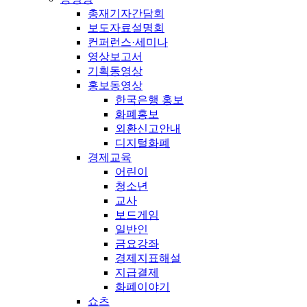
총재기자간담회
보도자료설명회
컨퍼런스·세미나
영상보고서
기획동영상
홍보동영상
한국은행 홍보
화폐홍보
외환신고안내
디지털화폐
경제교육
어린이
청소년
교사
보드게임
일반인
금요강좌
경제지표해설
지급결제
화폐이야기
쇼츠