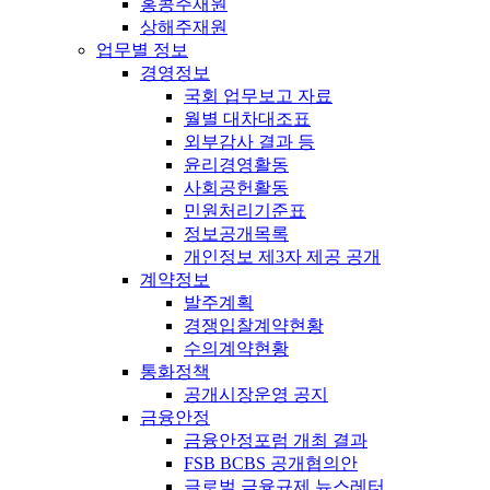
홍콩주재원
상해주재원
업무별 정보
경영정보
국회 업무보고 자료
월별 대차대조표
외부감사 결과 등
윤리경영활동
사회공헌활동
민원처리기준표
정보공개목록
개인정보 제3자 제공 공개
계약정보
발주계획
경쟁입찰계약현황
수의계약현황
통화정책
공개시장운영 공지
금융안정
금융안정포럼 개최 결과
FSB BCBS 공개협의안
글로벌 금융규제 뉴스레터