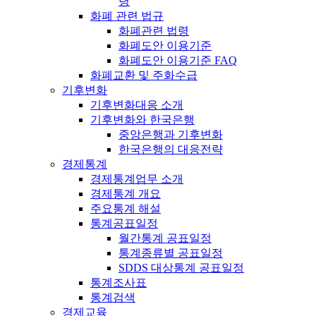
령
화폐 관련 법규
화폐관련 법령
화폐도안 이용기준
화폐도안 이용기준 FAQ
화폐교환 및 주화수급
기후변화
기후변화대응 소개
기후변화와 한국은행
중앙은행과 기후변화
한국은행의 대응전략
경제통계
경제통계업무 소개
경제통계 개요
주요통계 해설
통계공표일정
월간통계 공표일정
통계종류별 공표일정
SDDS 대상통계 공표일정
통계조사표
통계검색
경제교육