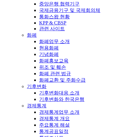
중앙은행 협력기구
국제금융기구 및 국제회의체
통화스왑 현황
KPP & CBSP
관련 사이트
화폐
화폐업무 소개
현용화폐
기념화폐
화폐홍보교육
위조 및 훼손
화폐 관련 법규
화폐교환 및 주화수급
기후변화
기후변화대응 소개
기후변화와 한국은행
경제통계
경제통계업무 소개
경제통계 개요
주요통계 해설
통계공표일정