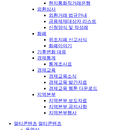
현지통화직거래은행
외환심사
외환거래 법규안내
금융제재대상자 리스트
신청양식 및 작성례
화폐
위조지폐 신고서식
화폐이야기
기후변화 대응
경제통계
통계조사표
경제교육
경제교육소식
경제교육 발간자료
경제교육 웹툰 다운로드
지역본부
지역본부 보도자료
지역본부 공지사항
지역본부행사
멀티콘텐츠
멀티콘텐츠
동영상