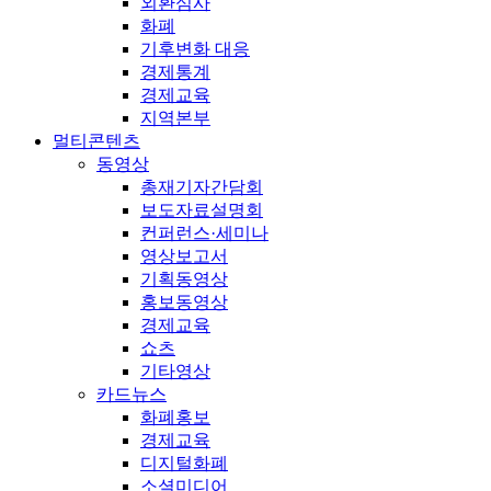
외환심사
화폐
기후변화 대응
경제통계
경제교육
지역본부
멀티콘텐츠
동영상
총재기자간담회
보도자료설명회
컨퍼런스·세미나
영상보고서
기획동영상
홍보동영상
경제교육
쇼츠
기타영상
카드뉴스
화폐홍보
경제교육
디지털화폐
소셜미디어