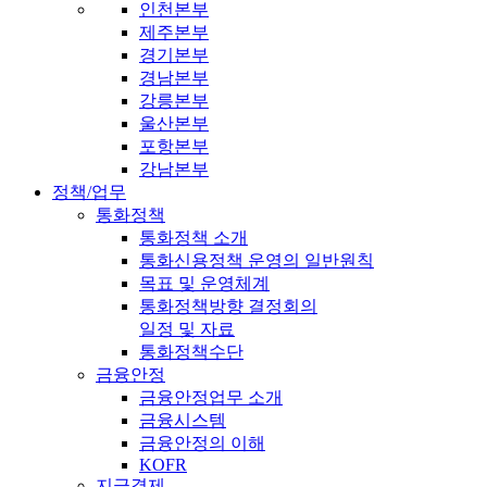
인천본부
제주본부
경기본부
경남본부
강릉본부
울산본부
포항본부
강남본부
정책/업무
통화정책
통화정책 소개
통화신용정책 운영의 일반원칙
목표 및 운영체계
통화정책방향 결정회의
일정 및 자료
통화정책수단
금융안정
금융안정업무 소개
금융시스템
금융안정의 이해
KOFR
지급결제