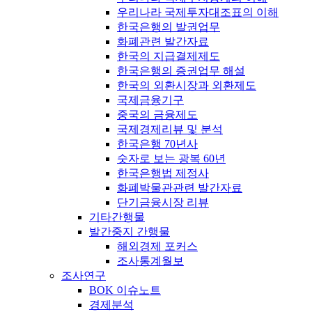
우리나라 국제투자대조표의 이해
한국은행의 발권업무
화폐관련 발간자료
한국의 지급결제제도
한국은행의 증권업무 해설
한국의 외환시장과 외환제도
국제금융기구
중국의 금융제도
국제경제리뷰 및 분석
한국은행 70년사
숫자로 보는 광복 60년
한국은행법 제정사
화폐박물관관련 발간자료
단기금융시장 리뷰
기타간행물
발간중지 간행물
해외경제 포커스
조사통계월보
조사연구
BOK 이슈노트
경제분석