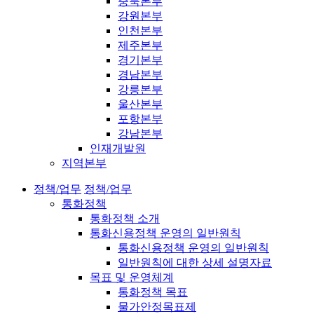
충북본부
강원본부
인천본부
제주본부
경기본부
경남본부
강릉본부
울산본부
포항본부
강남본부
인재개발원
지역본부
정책/업무
정책/업무
통화정책
통화정책 소개
통화신용정책 운영의 일반원칙
통화신용정책 운영의 일반원칙
일반원칙에 대한 상세 설명자료
목표 및 운영체계
통화정책 목표
물가안정목표제