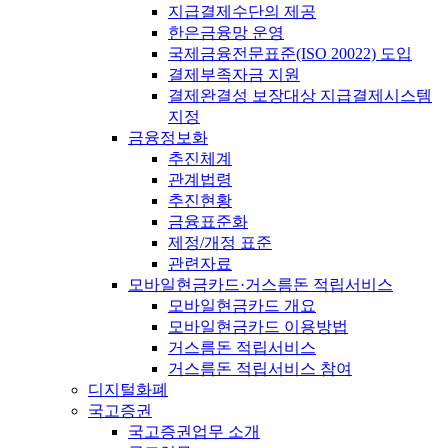
지급결제수단의 제공
한은금융망 운영
국제금융전문표준(ISO 20022) 도입
결제부족자금 지원
결제완결성 보장대상 지급결제시스템
지정
금융정보화
추진체계
관계법령
추진현황
금융표준화
제정/개정 표준
관련자료
모바일현금카드·거스름돈 적립서비스
모바일현금카드 개요
모바일현금카드 이용방법
거스름돈 적립서비스
거스름돈 적립서비스 참여
디지털화폐
국고증권
국고증권업무 소개