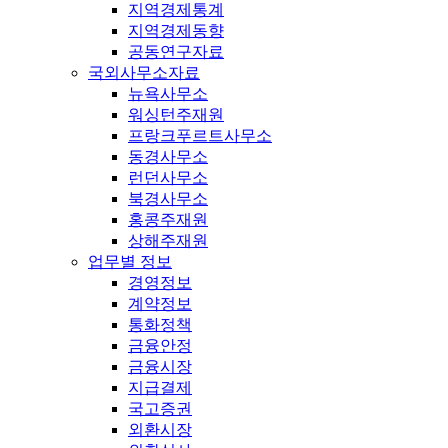
지역경제통계
지역경제동향
공동연구자료
국외사무소자료
뉴욕사무소
워싱턴주재원
프랑크푸르트사무소
동경사무소
런던사무소
북경사무소
홍콩주재원
상해주재원
업무별 정보
경영정보
계약정보
통화정책
금융안정
금융시장
지급결제
국고증권
외환시장