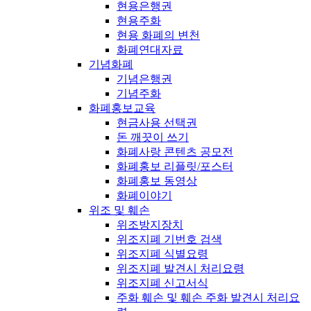
현용은행권
현용주화
현용 화폐의 변천
화폐연대자료
기념화폐
기념은행권
기념주화
화폐홍보교육
현금사용 선택권
돈 깨끗이 쓰기
화폐사랑 콘텐츠 공모전
화폐홍보 리플릿/포스터
화폐홍보 동영상
화폐이야기
위조 및 훼손
위조방지장치
위조지폐 기번호 검색
위조지폐 식별요령
위조지폐 발견시 처리요령
위조지폐 신고서식
주화 훼손 및 훼손 주화 발견시 처리요