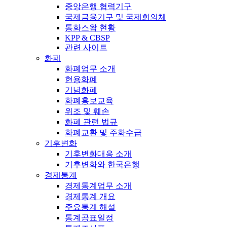
중앙은행 협력기구
국제금융기구 및 국제회의체
통화스왑 현황
KPP & CBSP
관련 사이트
화폐
화폐업무 소개
현용화폐
기념화폐
화폐홍보교육
위조 및 훼손
화폐 관련 법규
화폐교환 및 주화수급
기후변화
기후변화대응 소개
기후변화와 한국은행
경제통계
경제통계업무 소개
경제통계 개요
주요통계 해설
통계공표일정