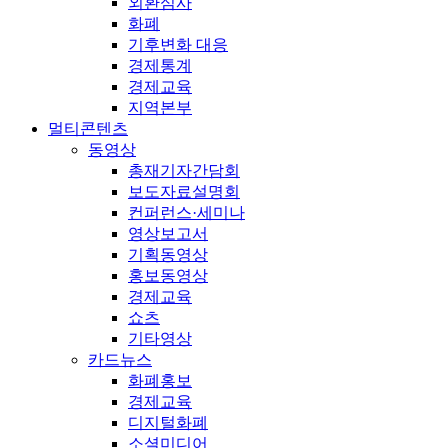
외환심사
화폐
기후변화 대응
경제통계
경제교육
지역본부
멀티콘텐츠
동영상
총재기자간담회
보도자료설명회
컨퍼런스·세미나
영상보고서
기획동영상
홍보동영상
경제교육
쇼츠
기타영상
카드뉴스
화폐홍보
경제교육
디지털화폐
소셜미디어