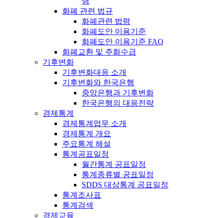
령
화폐 관련 법규
화폐관련 법령
화폐도안 이용기준
화폐도안 이용기준 FAQ
화폐교환 및 주화수급
기후변화
기후변화대응 소개
기후변화와 한국은행
중앙은행과 기후변화
한국은행의 대응전략
경제통계
경제통계업무 소개
경제통계 개요
주요통계 해설
통계공표일정
월간통계 공표일정
통계종류별 공표일정
SDDS 대상통계 공표일정
통계조사표
통계검색
경제교육