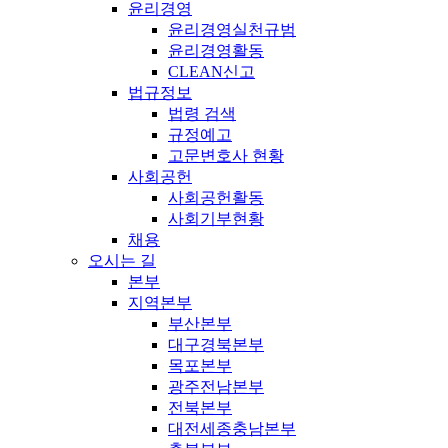
윤리경영
윤리경영실천규범
윤리경영활동
CLEAN신고
법규정보
법령 검색
규정예고
고문변호사 현황
사회공헌
사회공헌활동
사회기부현황
채용
오시는 길
본부
지역본부
부산본부
대구경북본부
목포본부
광주전남본부
전북본부
대전세종충남본부