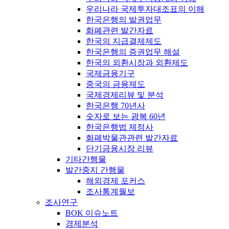
우리나라 국제투자대조표의 이해
한국은행의 발권업무
화폐관련 발간자료
한국의 지급결제제도
한국은행의 증권업무 해설
한국의 외환시장과 외환제도
국제금융기구
중국의 금융제도
국제경제리뷰 및 분석
한국은행 70년사
숫자로 보는 광복 60년
한국은행법 제정사
화폐박물관관련 발간자료
단기금융시장 리뷰
기타간행물
발간중지 간행물
해외경제 포커스
조사통계월보
조사연구
BOK 이슈노트
경제분석