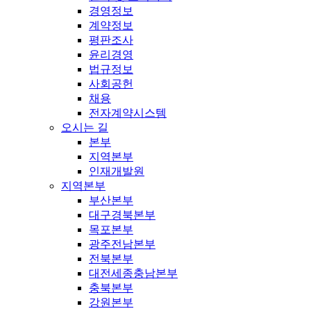
경영정보
계약정보
평판조사
윤리경영
법규정보
사회공헌
채용
전자계약시스템
오시는 길
본부
지역본부
인재개발원
지역본부
부산본부
대구경북본부
목포본부
광주전남본부
전북본부
대전세종충남본부
충북본부
강원본부