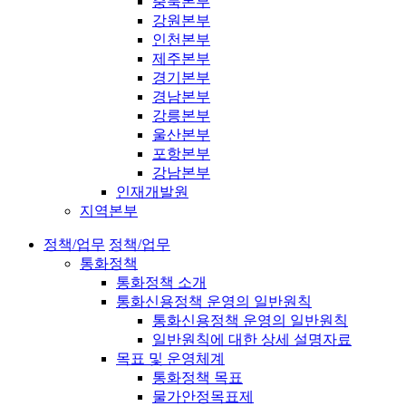
충북본부
강원본부
인천본부
제주본부
경기본부
경남본부
강릉본부
울산본부
포항본부
강남본부
인재개발원
지역본부
정책/업무
정책/업무
통화정책
통화정책 소개
통화신용정책 운영의 일반원칙
통화신용정책 운영의 일반원칙
일반원칙에 대한 상세 설명자료
목표 및 운영체계
통화정책 목표
물가안정목표제