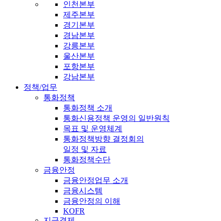
인천본부
제주본부
경기본부
경남본부
강릉본부
울산본부
포항본부
강남본부
정책/업무
통화정책
통화정책 소개
통화신용정책 운영의 일반원칙
목표 및 운영체계
통화정책방향 결정회의
일정 및 자료
통화정책수단
금융안정
금융안정업무 소개
금융시스템
금융안정의 이해
KOFR
지급결제