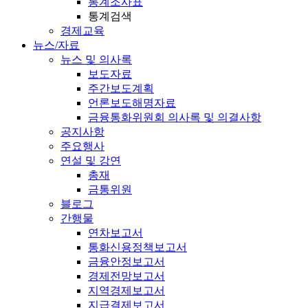
통계조사표
통계검색
경제교육
뉴스/자료
뉴스 및 의사록
보도자료
주간보도계획
언론보도해명자료
금융통화위원회 의사록 및 의결사항
공지사항
주요행사
연설 및 강연
총재
금통위원
블로그
간행물
연차보고서
통화신용정책보고서
금융안정보고서
경제전망보고서
지역경제보고서
지급결제보고서