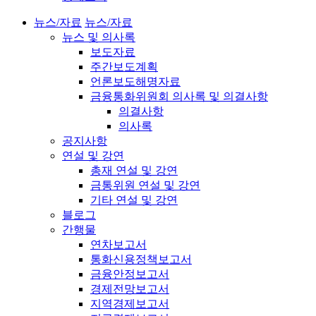
뉴스/자료
뉴스/자료
뉴스 및 의사록
보도자료
주간보도계획
언론보도해명자료
금융통화위원회 의사록 및 의결사항
의결사항
의사록
공지사항
연설 및 강연
총재 연설 및 강연
금통위원 연설 및 강연
기타 연설 및 강연
블로그
간행물
연차보고서
통화신용정책보고서
금융안정보고서
경제전망보고서
지역경제보고서