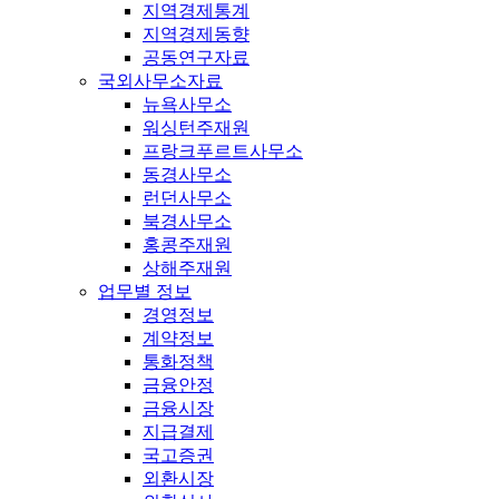
지역경제통계
지역경제동향
공동연구자료
국외사무소자료
뉴욕사무소
워싱턴주재원
프랑크푸르트사무소
동경사무소
런던사무소
북경사무소
홍콩주재원
상해주재원
업무별 정보
경영정보
계약정보
통화정책
금융안정
금융시장
지급결제
국고증권
외환시장