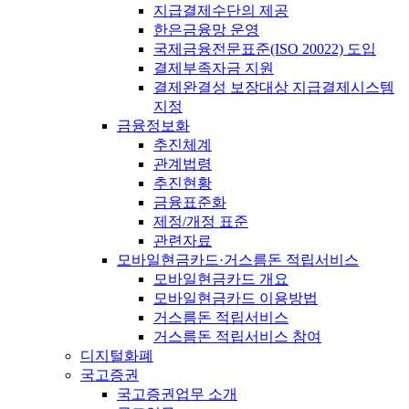
지급결제수단의 제공
한은금융망 운영
국제금융전문표준(ISO 20022) 도입
결제부족자금 지원
결제완결성 보장대상 지급결제시스템
지정
금융정보화
추진체계
관계법령
추진현황
금융표준화
제정/개정 표준
관련자료
모바일현금카드·거스름돈 적립서비스
모바일현금카드 개요
모바일현금카드 이용방법
거스름돈 적립서비스
거스름돈 적립서비스 참여
디지털화폐
국고증권
국고증권업무 소개