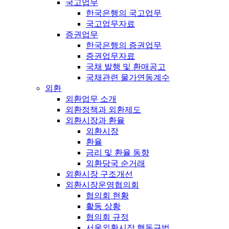
국고업무
한국은행의 국고업무
국고업무자료
증권업무
한국은행의 증권업무
증권업무자료
국채 발행 및 환매공고
국채관련 물가연동계수
외환
외환업무 소개
외환정책과 외환제도
외환시장과 환율
외환시장
환율
금리 및 환율 동향
외환당국 순거래
외환시장 구조개선
외환시장운영협의회
협의회 현황
활동 상황
협의회 규정
서울외환시장 행동규범