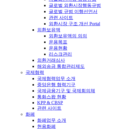
글로벌 외환시장행동규범
글로벌 규범 이행선언서
관련 사이트
외환시장 구조 개선 Portal
외환보유액
외환보유액의 의의
운용목표
운용현황
리스크관리
외환거래심사
해외송금 통합관리제도
국제협력
국제협력업무 소개
중앙은행 협력기구
국제금융기구 및 국제회의체
통화스왑 현황
KPP & CBSP
관련 사이트
화폐
화폐업무 소개
현용화폐