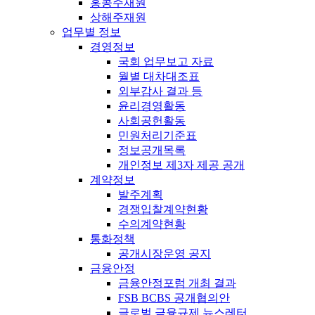
홍콩주재원
상해주재원
업무별 정보
경영정보
국회 업무보고 자료
월별 대차대조표
외부감사 결과 등
윤리경영활동
사회공헌활동
민원처리기준표
정보공개목록
개인정보 제3자 제공 공개
계약정보
발주계획
경쟁입찰계약현황
수의계약현황
통화정책
공개시장운영 공지
금융안정
금융안정포럼 개최 결과
FSB BCBS 공개협의안
글로벌 금융규제 뉴스레터