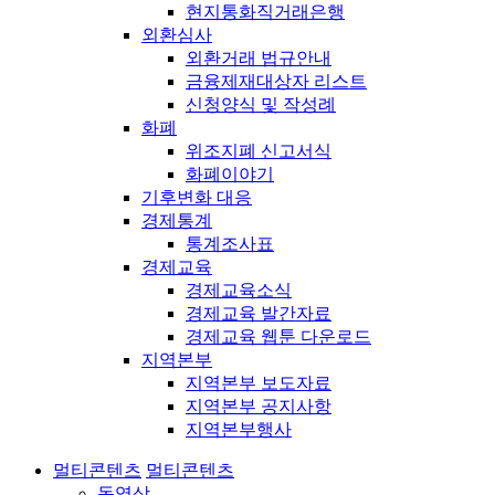
현지통화직거래은행
외환심사
외환거래 법규안내
금융제재대상자 리스트
신청양식 및 작성례
화폐
위조지폐 신고서식
화폐이야기
기후변화 대응
경제통계
통계조사표
경제교육
경제교육소식
경제교육 발간자료
경제교육 웹툰 다운로드
지역본부
지역본부 보도자료
지역본부 공지사항
지역본부행사
멀티콘텐츠
멀티콘텐츠
동영상