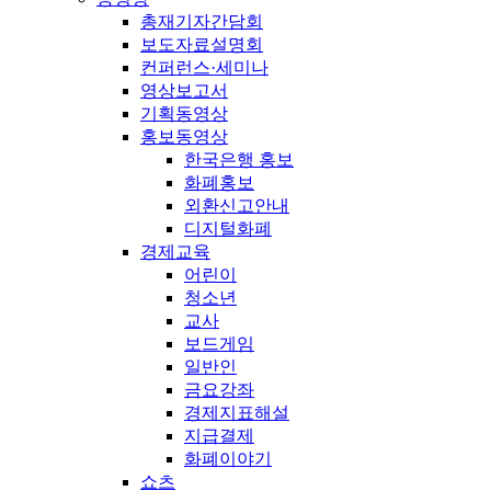
총재기자간담회
보도자료설명회
컨퍼런스·세미나
영상보고서
기획동영상
홍보동영상
한국은행 홍보
화폐홍보
외환신고안내
디지털화폐
경제교육
어린이
청소년
교사
보드게임
일반인
금요강좌
경제지표해설
지급결제
화폐이야기
쇼츠