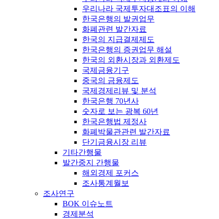
우리나라 국제투자대조표의 이해
한국은행의 발권업무
화폐관련 발간자료
한국의 지급결제제도
한국은행의 증권업무 해설
한국의 외환시장과 외환제도
국제금융기구
중국의 금융제도
국제경제리뷰 및 분석
한국은행 70년사
숫자로 보는 광복 60년
한국은행법 제정사
화폐박물관관련 발간자료
단기금융시장 리뷰
기타간행물
발간중지 간행물
해외경제 포커스
조사통계월보
조사연구
BOK 이슈노트
경제분석