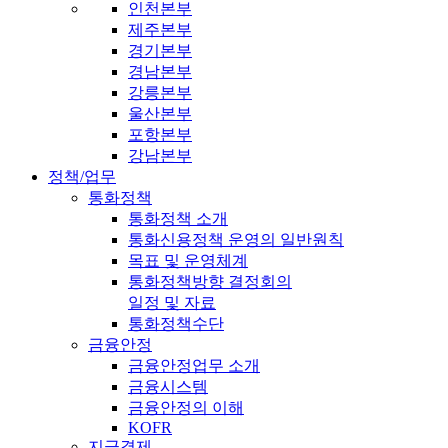
인천본부
제주본부
경기본부
경남본부
강릉본부
울산본부
포항본부
강남본부
정책/업무
통화정책
통화정책 소개
통화신용정책 운영의 일반원칙
목표 및 운영체계
통화정책방향 결정회의
일정 및 자료
통화정책수단
금융안정
금융안정업무 소개
금융시스템
금융안정의 이해
KOFR
지급결제