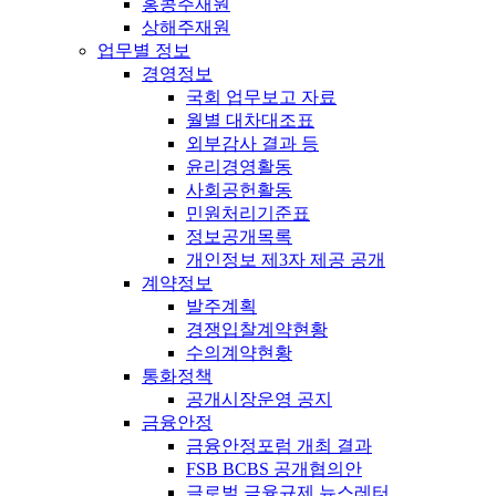
홍콩주재원
상해주재원
업무별 정보
경영정보
국회 업무보고 자료
월별 대차대조표
외부감사 결과 등
윤리경영활동
사회공헌활동
민원처리기준표
정보공개목록
개인정보 제3자 제공 공개
계약정보
발주계획
경쟁입찰계약현황
수의계약현황
통화정책
공개시장운영 공지
금융안정
금융안정포럼 개최 결과
FSB BCBS 공개협의안
글로벌 금융규제 뉴스레터