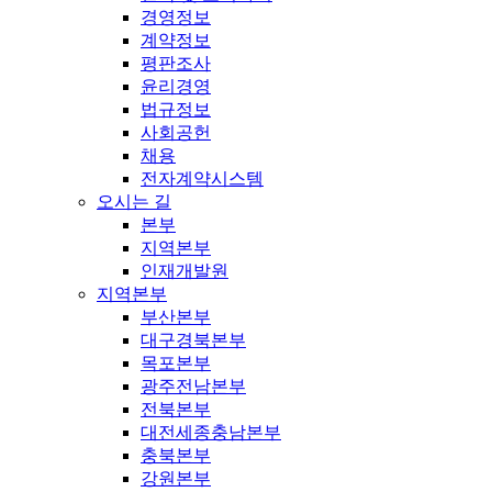
경영정보
계약정보
평판조사
윤리경영
법규정보
사회공헌
채용
전자계약시스템
오시는 길
본부
지역본부
인재개발원
지역본부
부산본부
대구경북본부
목포본부
광주전남본부
전북본부
대전세종충남본부
충북본부
강원본부