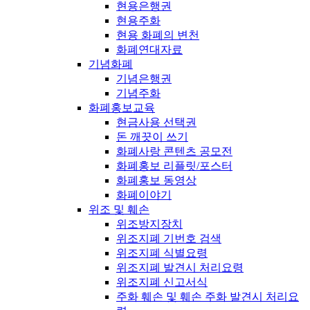
현용은행권
현용주화
현용 화폐의 변천
화폐연대자료
기념화폐
기념은행권
기념주화
화폐홍보교육
현금사용 선택권
돈 깨끗이 쓰기
화폐사랑 콘텐츠 공모전
화폐홍보 리플릿/포스터
화폐홍보 동영상
화폐이야기
위조 및 훼손
위조방지장치
위조지폐 기번호 검색
위조지폐 식별요령
위조지폐 발견시 처리요령
위조지폐 신고서식
주화 훼손 및 훼손 주화 발견시 처리요