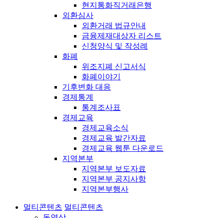
현지통화직거래은행
외환심사
외환거래 법규안내
금융제재대상자 리스트
신청양식 및 작성례
화폐
위조지폐 신고서식
화폐이야기
기후변화 대응
경제통계
통계조사표
경제교육
경제교육소식
경제교육 발간자료
경제교육 웹툰 다운로드
지역본부
지역본부 보도자료
지역본부 공지사항
지역본부행사
멀티콘텐츠
멀티콘텐츠
동영상