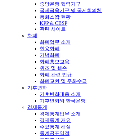
중앙은행 협력기구
국제금융기구 및 국제회의체
통화스왑 현황
KPP & CBSP
관련 사이트
화폐
화폐업무 소개
현용화폐
기념화폐
화폐홍보교육
위조 및 훼손
화폐 관련 법규
화폐교환 및 주화수급
기후변화
기후변화대응 소개
기후변화와 한국은행
경제통계
경제통계업무 소개
경제통계 개요
주요통계 해설
통계공표일정