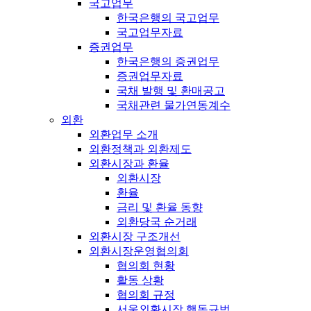
국고업무
한국은행의 국고업무
국고업무자료
증권업무
한국은행의 증권업무
증권업무자료
국채 발행 및 환매공고
국채관련 물가연동계수
외환
외환업무 소개
외환정책과 외환제도
외환시장과 환율
외환시장
환율
금리 및 환율 동향
외환당국 순거래
외환시장 구조개선
외환시장운영협의회
협의회 현황
활동 상황
협의회 규정
서울외환시장 행동규범