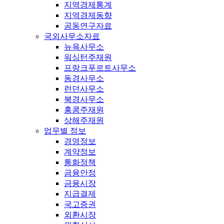
지역경제통계
지역경제동향
공동연구자료
국외사무소자료
뉴욕사무소
워싱턴주재원
프랑크푸르트사무소
동경사무소
런던사무소
북경사무소
홍콩주재원
상해주재원
업무별 정보
경영정보
계약정보
통화정책
금융안정
금융시장
지급결제
국고증권
외환시장