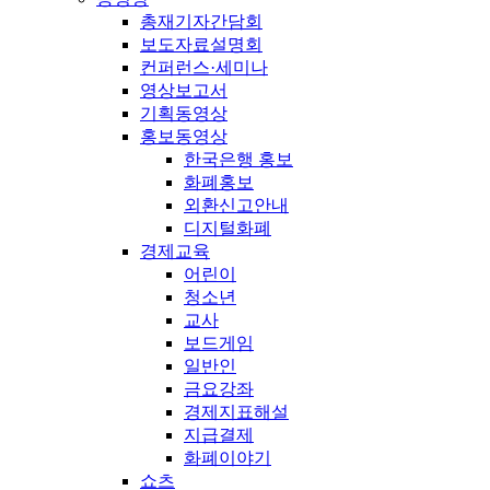
총재기자간담회
보도자료설명회
컨퍼런스·세미나
영상보고서
기획동영상
홍보동영상
한국은행 홍보
화폐홍보
외환신고안내
디지털화폐
경제교육
어린이
청소년
교사
보드게임
일반인
금요강좌
경제지표해설
지급결제
화폐이야기
쇼츠