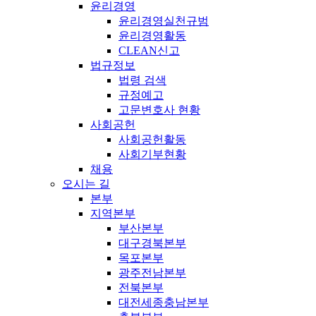
윤리경영
윤리경영실천규범
윤리경영활동
CLEAN신고
법규정보
법령 검색
규정예고
고문변호사 현황
사회공헌
사회공헌활동
사회기부현황
채용
오시는 길
본부
지역본부
부산본부
대구경북본부
목포본부
광주전남본부
전북본부
대전세종충남본부