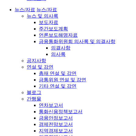
뉴스/자료
뉴스/자료
뉴스 및 의사록
보도자료
주간보도계획
언론보도해명자료
금융통화위원회 의사록 및 의결사항
의결사항
의사록
공지사항
연설 및 강연
총재 연설 및 강연
금통위원 연설 및 강연
기타 연설 및 강연
블로그
간행물
연차보고서
통화신용정책보고서
금융안정보고서
경제전망보고서
지역경제보고서