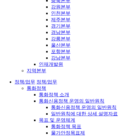
충북본부
강원본부
인천본부
제주본부
경기본부
경남본부
강릉본부
울산본부
포항본부
강남본부
인재개발원
지역본부
정책/업무
정책/업무
통화정책
통화정책 소개
통화신용정책 운영의 일반원칙
통화신용정책 운영의 일반원칙
일반원칙에 대한 상세 설명자료
목표 및 운영체계
통화정책 목표
물가안정목표제