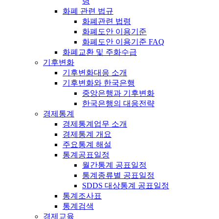
령
화폐 관련 법규
화폐관련 법령
화폐도안 이용기준
화폐도안 이용기준 FAQ
화폐교환 및 주화수급
기후변화
기후변화대응 소개
기후변화와 한국은행
중앙은행과 기후변화
한국은행의 대응전략
경제통계
경제통계업무 소개
경제통계 개요
주요통계 해설
통계공표일정
월간통계 공표일정
통계종류별 공표일정
SDDS 대상통계 공표일정
통계조사표
통계검색
경제교육