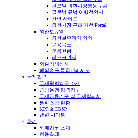
글로벌 외환시장행동규범
글로벌 규범 이행선언서
관련 사이트
외환시장 구조 개선 Portal
외환보유액
외환보유액의 의의
운용목표
운용현황
리스크관리
외환거래심사
해외송금 통합관리제도
국제협력
국제협력업무 소개
중앙은행 협력기구
국제금융기구 및 국제회의체
통화스왑 현황
KPP & CBSP
관련 사이트
화폐
화폐업무 소개
현용화폐