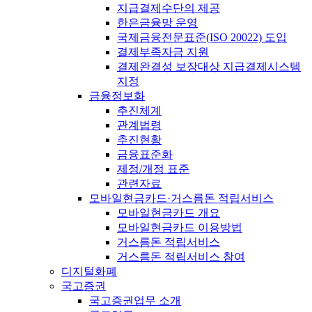
지급결제수단의 제공
한은금융망 운영
국제금융전문표준(ISO 20022) 도입
결제부족자금 지원
결제완결성 보장대상 지급결제시스템
지정
금융정보화
추진체계
관계법령
추진현황
금융표준화
제정/개정 표준
관련자료
모바일현금카드·거스름돈 적립서비스
모바일현금카드 개요
모바일현금카드 이용방법
거스름돈 적립서비스
거스름돈 적립서비스 참여
디지털화폐
국고증권
국고증권업무 소개