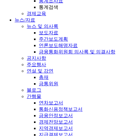
통계조사표
통계검색
경제교육
뉴스/자료
뉴스 및 의사록
보도자료
주간보도계획
언론보도해명자료
금융통화위원회 의사록 및 의결사항
공지사항
주요행사
연설 및 강연
총재
금통위원
블로그
간행물
연차보고서
통화신용정책보고서
금융안정보고서
경제전망보고서
지역경제보고서
지급결제보고서