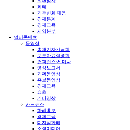
외환심사
화폐
기후변화 대응
경제통계
경제교육
지역본부
멀티콘텐츠
동영상
총재기자간담회
보도자료설명회
컨퍼런스·세미나
영상보고서
기획동영상
홍보동영상
경제교육
쇼츠
기타영상
카드뉴스
화폐홍보
경제교육
디지털화폐
소셜미디어