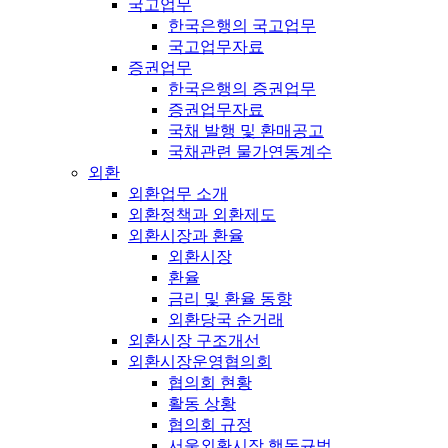
국고업무
한국은행의 국고업무
국고업무자료
증권업무
한국은행의 증권업무
증권업무자료
국채 발행 및 환매공고
국채관련 물가연동계수
외환
외환업무 소개
외환정책과 외환제도
외환시장과 환율
외환시장
환율
금리 및 환율 동향
외환당국 순거래
외환시장 구조개선
외환시장운영협의회
협의회 현황
활동 상황
협의회 규정
서울외환시장 행동규범