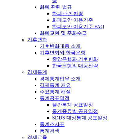
령
화폐 관련 법규
화폐관련 법령
화폐도안 이용기준
화폐도안 이용기준 FAQ
화폐교환 및 주화수급
기후변화
기후변화대응 소개
기후변화와 한국은행
중앙은행과 기후변화
한국은행의 대응전략
경제통계
경제통계업무 소개
경제통계 개요
주요통계 해설
통계공표일정
월간통계 공표일정
통계종류별 공표일정
SDDS 대상통계 공표일정
통계조사표
통계검색
경제교육