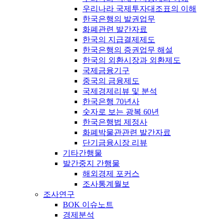
우리나라 국제투자대조표의 이해
한국은행의 발권업무
화폐관련 발간자료
한국의 지급결제제도
한국은행의 증권업무 해설
한국의 외환시장과 외환제도
국제금융기구
중국의 금융제도
국제경제리뷰 및 분석
한국은행 70년사
숫자로 보는 광복 60년
한국은행법 제정사
화폐박물관관련 발간자료
단기금융시장 리뷰
기타간행물
발간중지 간행물
해외경제 포커스
조사통계월보
조사연구
BOK 이슈노트
경제분석