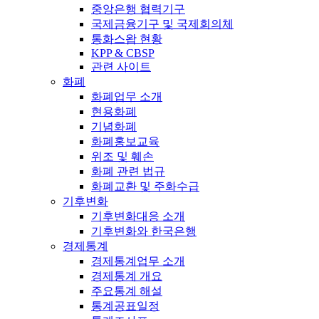
중앙은행 협력기구
국제금융기구 및 국제회의체
통화스왑 현황
KPP & CBSP
관련 사이트
화폐
화폐업무 소개
현용화폐
기념화폐
화폐홍보교육
위조 및 훼손
화폐 관련 법규
화폐교환 및 주화수급
기후변화
기후변화대응 소개
기후변화와 한국은행
경제통계
경제통계업무 소개
경제통계 개요
주요통계 해설
통계공표일정