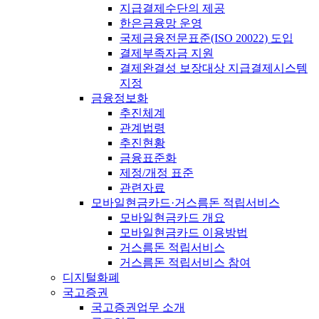
지급결제수단의 제공
한은금융망 운영
국제금융전문표준(ISO 20022) 도입
결제부족자금 지원
결제완결성 보장대상 지급결제시스템
지정
금융정보화
추진체계
관계법령
추진현황
금융표준화
제정/개정 표준
관련자료
모바일현금카드·거스름돈 적립서비스
모바일현금카드 개요
모바일현금카드 이용방법
거스름돈 적립서비스
거스름돈 적립서비스 참여
디지털화폐
국고증권
국고증권업무 소개