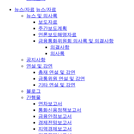
뉴스/자료
뉴스/자료
뉴스 및 의사록
보도자료
주간보도계획
언론보도해명자료
금융통화위원회 의사록 및 의결사항
의결사항
의사록
공지사항
연설 및 강연
총재 연설 및 강연
금통위원 연설 및 강연
기타 연설 및 강연
블로그
간행물
연차보고서
통화신용정책보고서
금융안정보고서
경제전망보고서
지역경제보고서