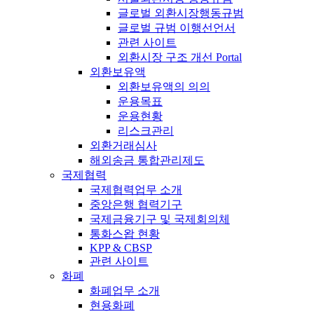
글로벌 외환시장행동규범
글로벌 규범 이행선언서
관련 사이트
외환시장 구조 개선 Portal
외환보유액
외환보유액의 의의
운용목표
운용현황
리스크관리
외환거래심사
해외송금 통합관리제도
국제협력
국제협력업무 소개
중앙은행 협력기구
국제금융기구 및 국제회의체
통화스왑 현황
KPP & CBSP
관련 사이트
화폐
화폐업무 소개
현용화폐