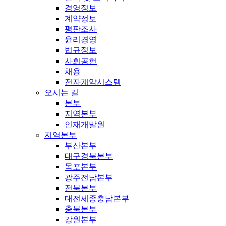
경영정보
계약정보
평판조사
윤리경영
법규정보
사회공헌
채용
전자계약시스템
오시는 길
본부
지역본부
인재개발원
지역본부
부산본부
대구경북본부
목포본부
광주전남본부
전북본부
대전세종충남본부
충북본부
강원본부