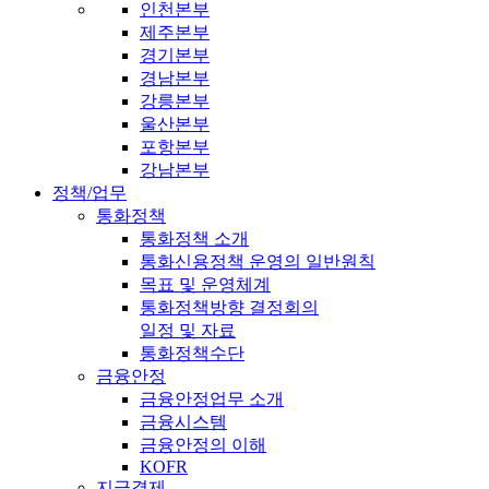
인천본부
제주본부
경기본부
경남본부
강릉본부
울산본부
포항본부
강남본부
정책/업무
통화정책
통화정책 소개
통화신용정책 운영의 일반원칙
목표 및 운영체계
통화정책방향 결정회의
일정 및 자료
통화정책수단
금융안정
금융안정업무 소개
금융시스템
금융안정의 이해
KOFR
지급결제