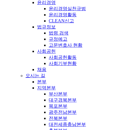
윤리경영
윤리경영실천규범
윤리경영활동
CLEAN신고
법규정보
법령 검색
규정예고
고문변호사 현황
사회공헌
사회공헌활동
사회기부현황
채용
오시는 길
본부
지역본부
부산본부
대구경북본부
목포본부
광주전남본부
전북본부
대전세종충남본부