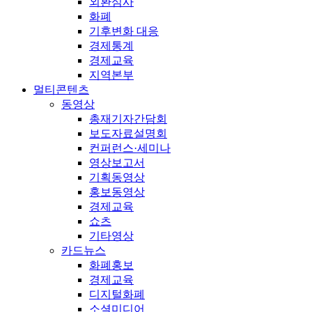
외환심사
화폐
기후변화 대응
경제통계
경제교육
지역본부
멀티콘텐츠
동영상
총재기자간담회
보도자료설명회
컨퍼런스·세미나
영상보고서
기획동영상
홍보동영상
경제교육
쇼츠
기타영상
카드뉴스
화폐홍보
경제교육
디지털화폐
소셜미디어