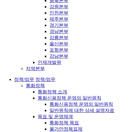
충북본부
강원본부
인천본부
제주본부
경기본부
경남본부
강릉본부
울산본부
포항본부
강남본부
인재개발원
지역본부
정책/업무
정책/업무
통화정책
통화정책 소개
통화신용정책 운영의 일반원칙
통화신용정책 운영의 일반원칙
일반원칙에 대한 상세 설명자료
목표 및 운영체계
통화정책 목표
물가안정목표제