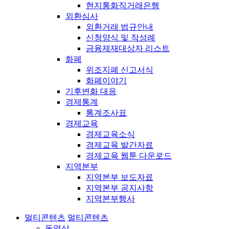
현지통화직거래은행
외환심사
외환거래 법규안내
신청양식 및 작성례
금융제재대상자 리스트
화폐
위조지폐 신고서식
화폐이야기
기후변화 대응
경제통계
통계조사표
경제교육
경제교육소식
경제교육 발간자료
경제교육 웹툰 다운로드
지역본부
지역본부 보도자료
지역본부 공지사항
지역본부행사
멀티콘텐츠
멀티콘텐츠
동영상