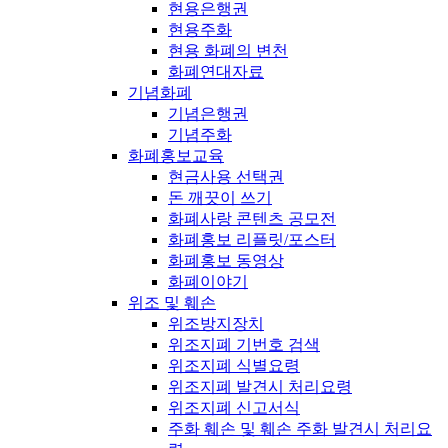
현용은행권
현용주화
현용 화폐의 변천
화폐연대자료
기념화폐
기념은행권
기념주화
화폐홍보교육
현금사용 선택권
돈 깨끗이 쓰기
화폐사랑 콘텐츠 공모전
화폐홍보 리플릿/포스터
화폐홍보 동영상
화폐이야기
위조 및 훼손
위조방지장치
위조지폐 기번호 검색
위조지폐 식별요령
위조지폐 발견시 처리요령
위조지폐 신고서식
주화 훼손 및 훼손 주화 발견시 처리요