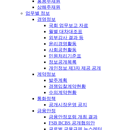
홍콩주재원
상해주재원
업무별 정보
경영정보
국회 업무보고 자료
월별 대차대조표
외부감사 결과 등
윤리경영활동
사회공헌활동
민원처리기준표
정보공개목록
개인정보 제3자 제공 공개
계약정보
발주계획
경쟁입찰계약현황
수의계약현황
통화정책
공개시장운영 공지
금융안정
금융안정포럼 개최 결과
FSB BCBS 공개협의안
글로벌 금융규제 뉴스레터