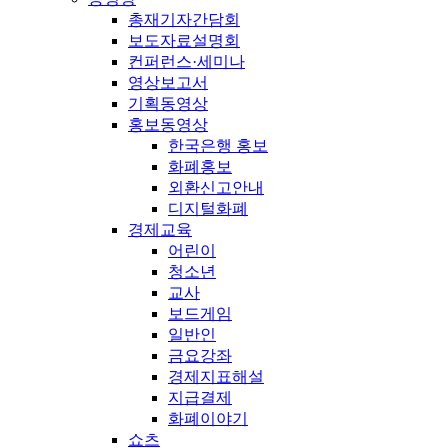
총재기자간담회
보도자료설명회
컨퍼런스·세미나
영상보고서
기획동영상
홍보동영상
한국은행 홍보
화폐홍보
외환신고안내
디지털화폐
경제교육
어린이
청소년
교사
보드게임
일반인
금요강좌
경제지표해설
지급결제
화폐이야기
쇼츠