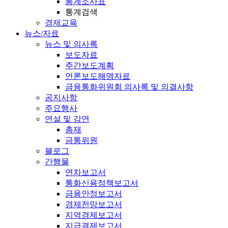
통계조사표
통계검색
경제교육
뉴스/자료
뉴스 및 의사록
보도자료
주간보도계획
언론보도해명자료
금융통화위원회 의사록 및 의결사항
공지사항
주요행사
연설 및 강연
총재
금통위원
블로그
간행물
연차보고서
통화신용정책보고서
금융안정보고서
경제전망보고서
지역경제보고서
지급결제보고서