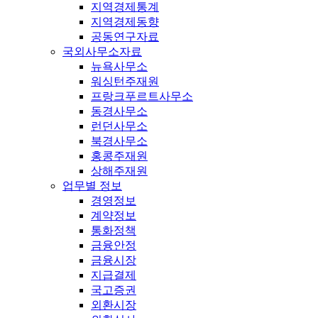
지역경제통계
지역경제동향
공동연구자료
국외사무소자료
뉴욕사무소
워싱턴주재원
프랑크푸르트사무소
동경사무소
런던사무소
북경사무소
홍콩주재원
상해주재원
업무별 정보
경영정보
계약정보
통화정책
금융안정
금융시장
지급결제
국고증권
외환시장