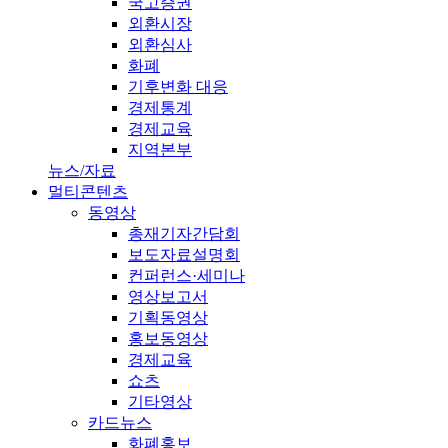
국고증권
외환시장
외환심사
화폐
기후변화 대응
경제통계
경제교육
지역본부
뉴스/자료
멀티콘텐츠
동영상
총재기자간담회
보도자료설명회
컨퍼런스·세미나
영상보고서
기획동영상
홍보동영상
경제교육
쇼츠
기타영상
카드뉴스
화폐홍보