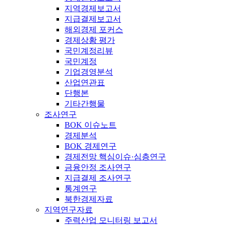
지역경제보고서
지급결제보고서
해외경제 포커스
경제상황 평가
국민계정리뷰
국민계정
기업경영분석
산업연관표
단행본
기타간행물
조사연구
BOK 이슈노트
경제분석
BOK 경제연구
경제전망 핵심이슈·심층연구
금융안정 조사연구
지급결제 조사연구
통계연구
북한경제자료
지역연구자료
주력산업 모니터링 보고서