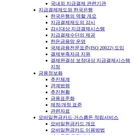
국내외 지급결제 관련기관
지급결제제도와 한국은행
한국은행의 역할 개요
지급결제제도의 감시
감시대상 지급결제시스템
지급결제수단의 제공
한은금융망 운영
국제금융전문표준(ISO 20022) 도입
결제부족자금 지원
결제완결성 보장대상 지급결제시스템
지정
금융정보화
추진체계
관계법령
추진현황
금융표준화
제정/개정 표준
관련자료
모바일현금카드·거스름돈 적립서비스
모바일현금카드 개요
모바일현금카드 이용방법