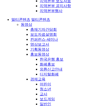
지역본부 보도자료
지역본부 공지사항
지역본부행사
멀티콘텐츠
멀티콘텐츠
동영상
총재기자간담회
보도자료설명회
컨퍼런스·세미나
영상보고서
기획동영상
홍보동영상
한국은행 홍보
화폐홍보
외환신고안내
디지털화폐
경제교육
어린이
청소년
교사
보드게임
일반인