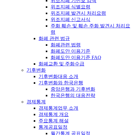
위조지폐 기번호 검색
위조지폐 식별요령
위조지폐 발견시 처리요령
위조지폐 신고서식
주화 훼손 및 훼손 주화 발견시 처리요
령
화폐 관련 법규
화폐관련 법령
화폐도안 이용기준
화폐도안 이용기준 FAQ
화폐교환 및 주화수급
기후변화
기후변화대응 소개
기후변화와 한국은행
중앙은행과 기후변화
한국은행의 대응전략
경제통계
경제통계업무 소개
경제통계 개요
주요통계 해설
통계공표일정
월간통계 공표일정