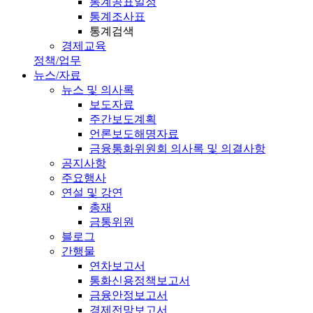
통계공표일정
통계조사표
통계검색
경제교육
정책/업무
뉴스/자료
뉴스 및 의사록
보도자료
주간보도계획
언론보도해명자료
금융통화위원회 의사록 및 의결사항
공지사항
주요행사
연설 및 강연
총재
금통위원
블로그
간행물
연차보고서
통화신용정책보고서
금융안정보고서
경제전망보고서