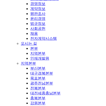
경영정보
계약정보
평판조사
윤리경영
법규정보
사회공헌
채용
전자계약시스템
오시는 길
본부
지역본부
인재개발원
지역본부
부산본부
대구경북본부
목포본부
광주전남본부
전북본부
대전세종충남본부
충북본부
강원본부