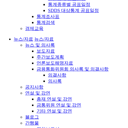
통계종류별 공표일정
SDDS 대상통계 공표일정
통계조사표
통계검색
경제교육
뉴스/자료
뉴스/자료
뉴스 및 의사록
보도자료
주간보도계획
언론보도해명자료
금융통화위원회 의사록 및 의결사항
의결사항
의사록
공지사항
연설 및 강연
총재 연설 및 강연
금통위원 연설 및 강연
기타 연설 및 강연
블로그
간행물