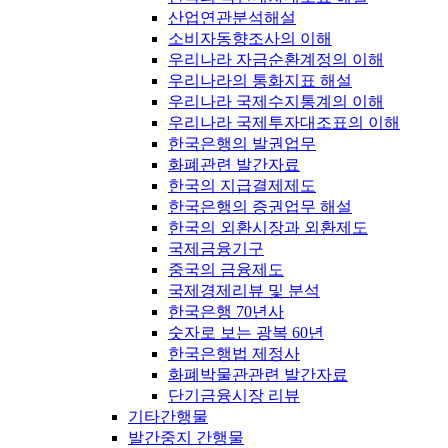
산업연관분석해설
소비자동향조사의 이해
우리나라 자금순환계정의 이해
우리나라의 통화지표 해설
우리나라 국제수지통계의 이해
우리나라 국제투자대조표의 이해
한국은행의 발권업무
화폐관련 발간자료
한국의 지급결제제도
한국은행의 증권업무 해설
한국의 외환시장과 외환제도
국제금융기구
중국의 금융제도
국제경제리뷰 및 분석
한국은행 70년사
숫자로 보는 광복 60년
한국은행법 제정사
화폐박물관관련 발간자료
단기금융시장 리뷰
기타간행물
발간중지 간행물