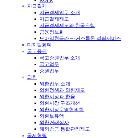
KOFR
지급결제
지급결제업무 소개
지급결제제도
지급결제제도와 한국은행
금융정보화
모바일현금카드·거스름돈 적립서비스
디지털화폐
국고증권
국고증권업무 소개
국고업무
증권업무
외환
외환업무 소개
외환정책과 외환제도
외환시장과 환율
외환시장 구조개선
외환시장운영협의회
외환보유액
외환거래심사
해외송금 통합관리제도
국제협력