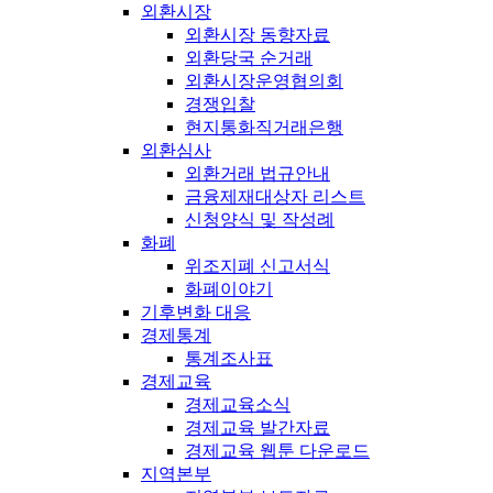
외환시장
외환시장 동향자료
외환당국 순거래
외환시장운영협의회
경쟁입찰
현지통화직거래은행
외환심사
외환거래 법규안내
금융제재대상자 리스트
신청양식 및 작성례
화폐
위조지폐 신고서식
화폐이야기
기후변화 대응
경제통계
통계조사표
경제교육
경제교육소식
경제교육 발간자료
경제교육 웹툰 다운로드
지역본부