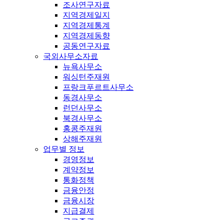
조사연구자료
지역경제일지
지역경제통계
지역경제동향
공동연구자료
국외사무소자료
뉴욕사무소
워싱턴주재원
프랑크푸르트사무소
동경사무소
런던사무소
북경사무소
홍콩주재원
상해주재원
업무별 정보
경영정보
계약정보
통화정책
금융안정
금융시장
지급결제