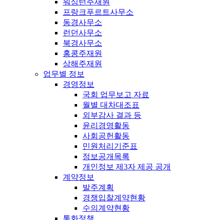
워싱턴주재원
프랑크푸르트사무소
동경사무소
런던사무소
북경사무소
홍콩주재원
상해주재원
업무별 정보
경영정보
국회 업무보고 자료
월별 대차대조표
외부감사 결과 등
윤리경영활동
사회공헌활동
민원처리기준표
정보공개목록
개인정보 제3자 제공 공개
계약정보
발주계획
경쟁입찰계약현황
수의계약현황
통화정책