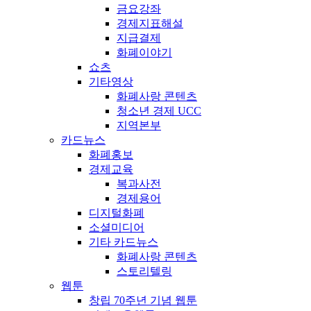
금요강좌
경제지표해설
지급결제
화폐이야기
쇼츠
기타영상
화폐사랑 콘텐츠
청소년 경제 UCC
지역본부
카드뉴스
화폐홍보
경제교육
복과사전
경제용어
디지털화폐
소셜미디어
기타 카드뉴스
화폐사랑 콘텐츠
스토리텔링
웹툰
창립 70주년 기념 웹툰