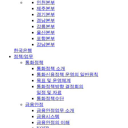
인천본부
제주본부
경기본부
경남본부
강릉본부
울산본부
포항본부
강남본부
한국은행
정책/업무
통화정책
통화정책 소개
통화신용정책 운영의 일반원칙
목표 및 운영체계
통화정책방향 결정회의
일정 및 자료
통화정책수단
금융안정
금융안정업무 소개
금융시스템
금융안정의 이해