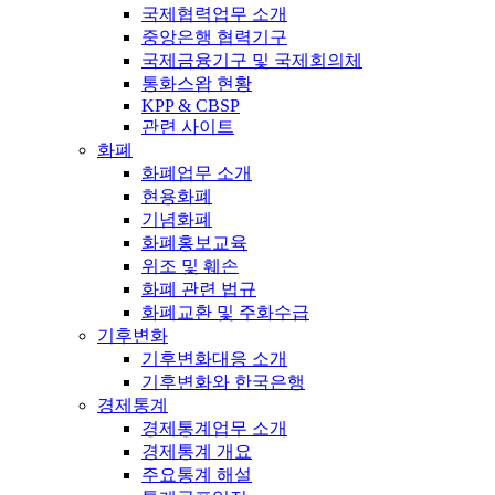
국제협력업무 소개
중앙은행 협력기구
국제금융기구 및 국제회의체
통화스왑 현황
KPP & CBSP
관련 사이트
화폐
화폐업무 소개
현용화폐
기념화폐
화폐홍보교육
위조 및 훼손
화폐 관련 법규
화폐교환 및 주화수급
기후변화
기후변화대응 소개
기후변화와 한국은행
경제통계
경제통계업무 소개
경제통계 개요
주요통계 해설