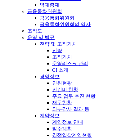
역대총재
금융통화위원회
금융통화위원회
금융통화위원회의 역사
조직도
운영 및 법규
전략 및 조직가치
전략
조직가치
운영리스크 관리
CI 소개
경영정보
인원현황
인건비 현황
주요 업무 추진 현황
재무현황
외부감사 결과 등
계약정보
계약정보 안내
발주계획
경쟁입찰계약현황