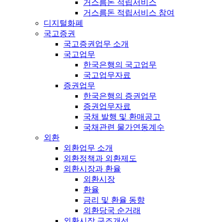
거스름돈 적립서비스
거스름돈 적립서비스 참여
디지털화폐
국고증권
국고증권업무 소개
국고업무
한국은행의 국고업무
국고업무자료
증권업무
한국은행의 증권업무
증권업무자료
국채 발행 및 환매공고
국채관련 물가연동계수
외환
외환업무 소개
외환정책과 외환제도
외환시장과 환율
외환시장
환율
금리 및 환율 동향
외환당국 순거래
외환시장 구조개선