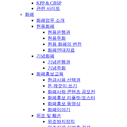
KPP & CBSP
관련 사이트
화폐
화폐업무 소개
현용화폐
현용은행권
현용주화
현용 화폐의 변천
화폐연대자료
기념화폐
기념은행권
기념주화
화폐홍보교육
현금사용 선택권
돈 깨끗이 쓰기
화폐사랑 콘텐츠 공모전
화폐홍보 리플릿/포스터
화폐홍보 동영상
화폐이야기
위조 및 훼손
위조방지장치