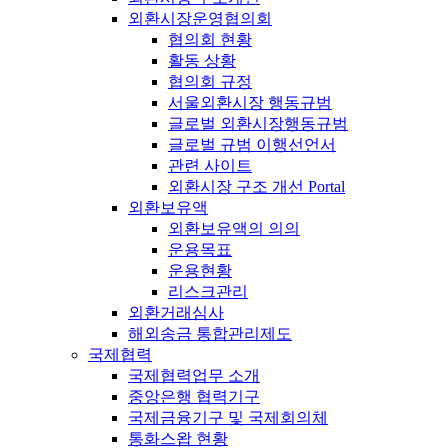
외환시장운영협의회
협의회 현황
활동 상황
협의회 규정
서울외환시장 행동규범
글로벌 외환시장행동규범
글로벌 규범 이행선언서
관련 사이트
외환시장 구조 개선 Portal
외환보유액
외환보유액의 의의
운용목표
운용현황
리스크관리
외환거래심사
해외송금 통합관리제도
국제협력
국제협력업무 소개
중앙은행 협력기구
국제금융기구 및 국제회의체
통화스왑 현황