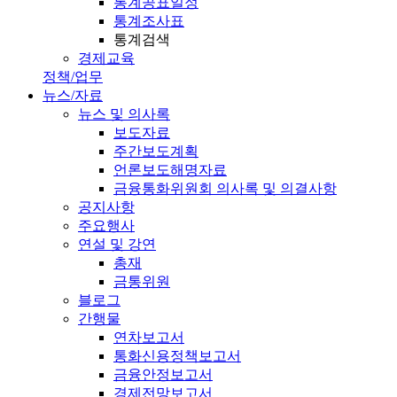
통계공표일정
통계조사표
통계검색
경제교육
정책/업무
뉴스/자료
뉴스 및 의사록
보도자료
주간보도계획
언론보도해명자료
금융통화위원회 의사록 및 의결사항
공지사항
주요행사
연설 및 강연
총재
금통위원
블로그
간행물
연차보고서
통화신용정책보고서
금융안정보고서
경제전망보고서