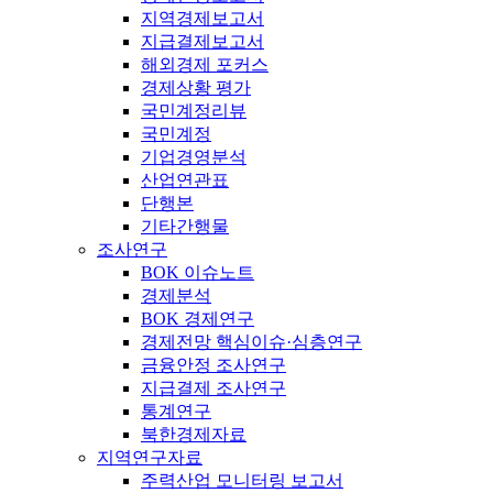
지역경제보고서
지급결제보고서
해외경제 포커스
경제상황 평가
국민계정리뷰
국민계정
기업경영분석
산업연관표
단행본
기타간행물
조사연구
BOK 이슈노트
경제분석
BOK 경제연구
경제전망 핵심이슈·심층연구
금융안정 조사연구
지급결제 조사연구
통계연구
북한경제자료
지역연구자료
주력산업 모니터링 보고서