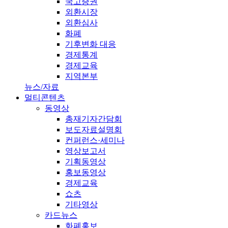
국고증권
외환시장
외환심사
화폐
기후변화 대응
경제통계
경제교육
지역본부
뉴스/자료
멀티콘텐츠
동영상
총재기자간담회
보도자료설명회
컨퍼런스·세미나
영상보고서
기획동영상
홍보동영상
경제교육
쇼츠
기타영상
카드뉴스
화폐홍보