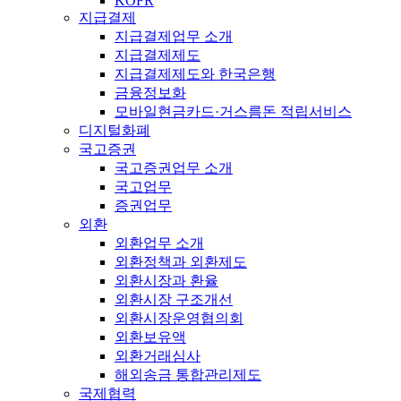
KOFR
지급결제
지급결제업무 소개
지급결제제도
지급결제제도와 한국은행
금융정보화
모바일현금카드·거스름돈 적립서비스
디지털화폐
국고증권
국고증권업무 소개
국고업무
증권업무
외환
외환업무 소개
외환정책과 외환제도
외환시장과 환율
외환시장 구조개선
외환시장운영협의회
외환보유액
외환거래심사
해외송금 통합관리제도
국제협력