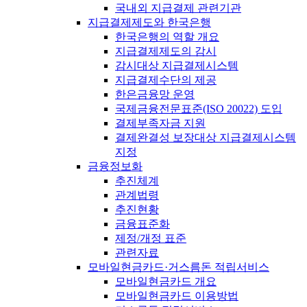
국내외 지급결제 관련기관
지급결제제도와 한국은행
한국은행의 역할 개요
지급결제제도의 감시
감시대상 지급결제시스템
지급결제수단의 제공
한은금융망 운영
국제금융전문표준(ISO 20022) 도입
결제부족자금 지원
결제완결성 보장대상 지급결제시스템
지정
금융정보화
추진체계
관계법령
추진현황
금융표준화
제정/개정 표준
관련자료
모바일현금카드·거스름돈 적립서비스
모바일현금카드 개요
모바일현금카드 이용방법