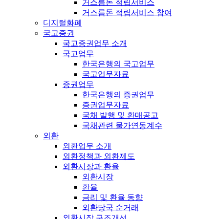
거스름돈 적립서비스
거스름돈 적립서비스 참여
디지털화폐
국고증권
국고증권업무 소개
국고업무
한국은행의 국고업무
국고업무자료
증권업무
한국은행의 증권업무
증권업무자료
국채 발행 및 환매공고
국채관련 물가연동계수
외환
외환업무 소개
외환정책과 외환제도
외환시장과 환율
외환시장
환율
금리 및 환율 동향
외환당국 순거래
외환시장 구조개선