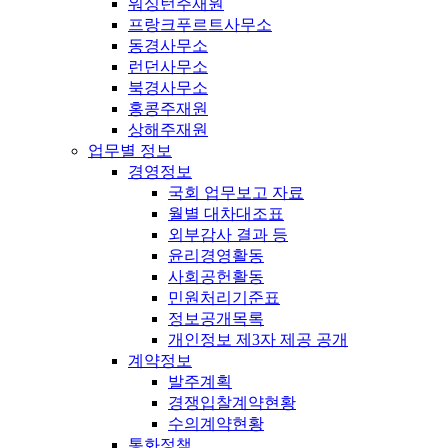
워싱턴주재원
프랑크푸르트사무소
동경사무소
런던사무소
북경사무소
홍콩주재원
상해주재원
업무별 정보
경영정보
국회 업무보고 자료
월별 대차대조표
외부감사 결과 등
윤리경영활동
사회공헌활동
민원처리기준표
정보공개목록
개인정보 제3자 제공 공개
계약정보
발주계획
경쟁입찰계약현황
수의계약현황
통화정책