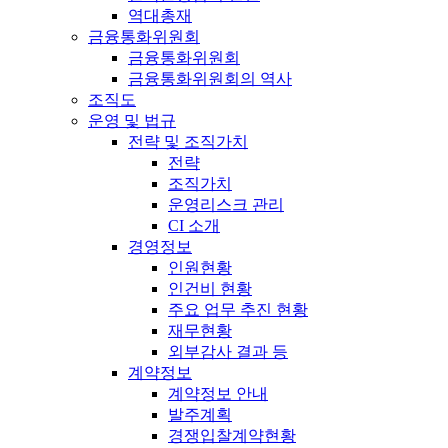
역대총재
금융통화위원회
금융통화위원회
금융통화위원회의 역사
조직도
운영 및 법규
전략 및 조직가치
전략
조직가치
운영리스크 관리
CI 소개
경영정보
인원현황
인건비 현황
주요 업무 추진 현황
재무현황
외부감사 결과 등
계약정보
계약정보 안내
발주계획
경쟁입찰계약현황