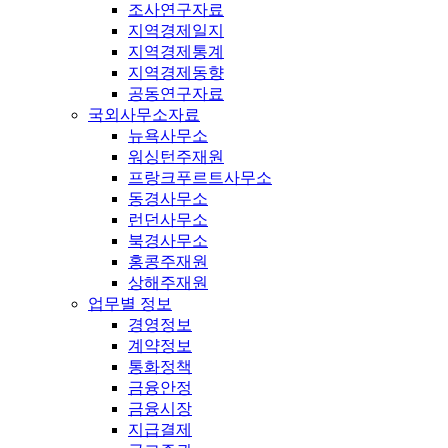
조사연구자료
지역경제일지
지역경제통계
지역경제동향
공동연구자료
국외사무소자료
뉴욕사무소
워싱턴주재원
프랑크푸르트사무소
동경사무소
런던사무소
북경사무소
홍콩주재원
상해주재원
업무별 정보
경영정보
계약정보
통화정책
금융안정
금융시장
지급결제