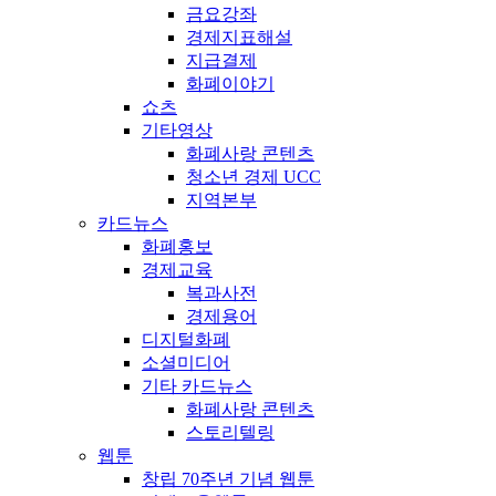
금요강좌
경제지표해설
지급결제
화폐이야기
쇼츠
기타영상
화폐사랑 콘텐츠
청소년 경제 UCC
지역본부
카드뉴스
화폐홍보
경제교육
복과사전
경제용어
디지털화폐
소셜미디어
기타 카드뉴스
화폐사랑 콘텐츠
스토리텔링
웹툰
창립 70주년 기념 웹툰