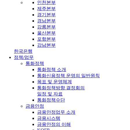
인천본부
제주본부
경기본부
경남본부
강릉본부
울산본부
포항본부
강남본부
한국은행
정책/업무
통화정책
통화정책 소개
통화신용정책 운영의 일반원칙
목표 및 운영체계
통화정책방향 결정회의
일정 및 자료
통화정책수단
금융안정
금융안정업무 소개
금융시스템
금융안정의 이해