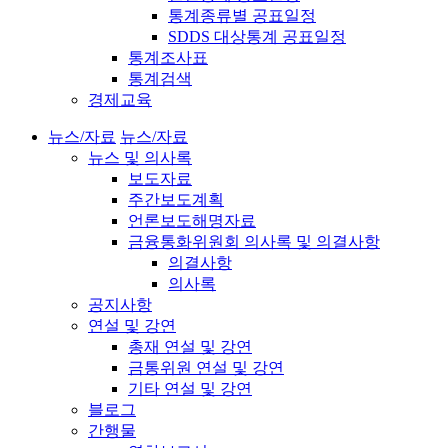
통계종류별 공표일정
SDDS 대상통계 공표일정
통계조사표
통계검색
경제교육
뉴스/자료
뉴스/자료
뉴스 및 의사록
보도자료
주간보도계획
언론보도해명자료
금융통화위원회 의사록 및 의결사항
의결사항
의사록
공지사항
연설 및 강연
총재 연설 및 강연
금통위원 연설 및 강연
기타 연설 및 강연
블로그
간행물