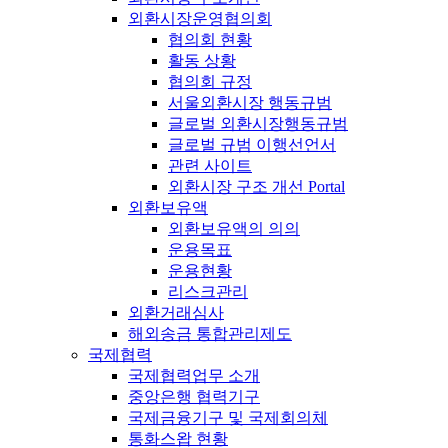
외환시장운영협의회
협의회 현황
활동 상황
협의회 규정
서울외환시장 행동규범
글로벌 외환시장행동규범
글로벌 규범 이행선언서
관련 사이트
외환시장 구조 개선 Portal
외환보유액
외환보유액의 의의
운용목표
운용현황
리스크관리
외환거래심사
해외송금 통합관리제도
국제협력
국제협력업무 소개
중앙은행 협력기구
국제금융기구 및 국제회의체
통화스왑 현황