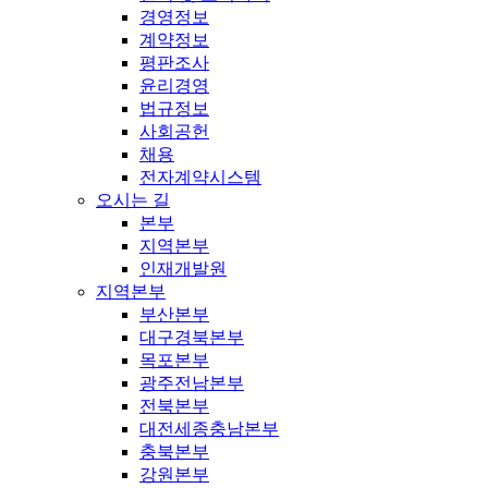
경영정보
계약정보
평판조사
윤리경영
법규정보
사회공헌
채용
전자계약시스템
오시는 길
본부
지역본부
인재개발원
지역본부
부산본부
대구경북본부
목포본부
광주전남본부
전북본부
대전세종충남본부
충북본부
강원본부