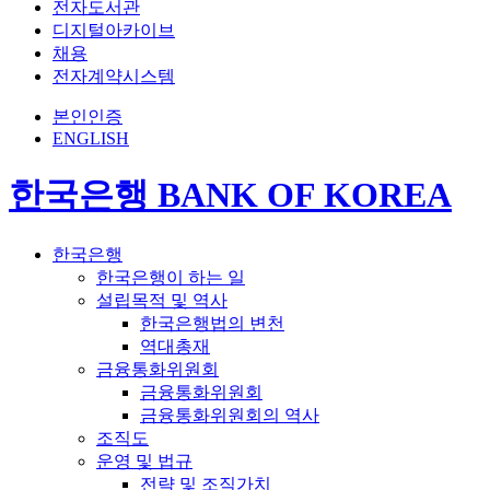
전자도서관
디지털아카이브
채용
전자계약시스템
본인인증
ENGLISH
한국은행 BANK OF KOREA
한국은행
한국은행이 하는 일
설립목적 및 역사
한국은행법의 변천
역대총재
금융통화위원회
금융통화위원회
금융통화위원회의 역사
조직도
운영 및 법규
전략 및 조직가치