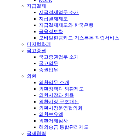
KOFR
지급결제
지급결제업무 소개
지급결제제도
지급결제제도와 한국은행
금융정보화
모바일현금카드·거스름돈 적립서비스
디지털화폐
국고증권
국고증권업무 소개
국고업무
증권업무
외환
외환업무 소개
외환정책과 외환제도
외환시장과 환율
외환시장 구조개선
외환시장운영협의회
외환보유액
외환거래심사
해외송금 통합관리제도
국제협력