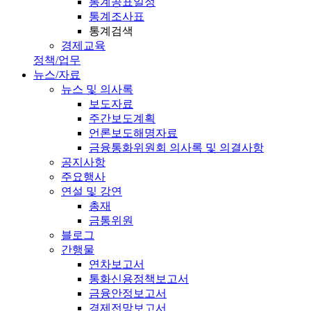
통계공표일정
통계조사표
통계검색
경제교육
정책/업무
뉴스/자료
뉴스 및 의사록
보도자료
주간보도계획
언론보도해명자료
금융통화위원회 의사록 및 의결사항
공지사항
주요행사
연설 및 강연
총재
금통위원
블로그
간행물
연차보고서
통화신용정책보고서
금융안정보고서
경제전망보고서