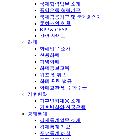
국제협력업무 소개
중앙은행 협력기구
국제금융기구 및 국제회의체
통화스왑 현황
KPP & CBSP
관련 사이트
화폐
화폐업무 소개
현용화폐
기념화폐
화폐홍보교육
위조 및 훼손
화폐 관련 법규
화폐교환 및 주화수급
기후변화
기후변화대응 소개
기후변화와 한국은행
경제통계
경제통계업무 소개
경제통계 개요
주요통계 해설