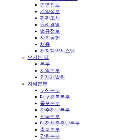
경영정보
계약정보
평판조사
윤리경영
법규정보
사회공헌
채용
전자계약시스템
오시는 길
본부
지역본부
인재개발원
지역본부
부산본부
대구경북본부
목포본부
광주전남본부
전북본부
대전세종충남본부
충북본부
강원본부