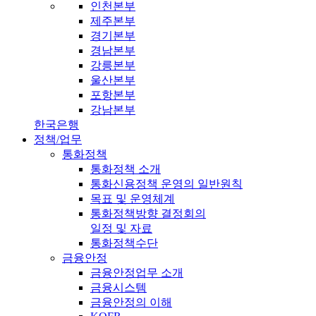
인천본부
제주본부
경기본부
경남본부
강릉본부
울산본부
포항본부
강남본부
한국은행
정책/업무
통화정책
통화정책 소개
통화신용정책 운영의 일반원칙
목표 및 운영체계
통화정책방향 결정회의
일정 및 자료
통화정책수단
금융안정
금융안정업무 소개
금융시스템
금융안정의 이해