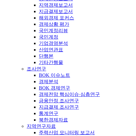
지역경제보고서
지급결제보고서
해외경제 포커스
경제상황 평가
국민계정리뷰
국민계정
기업경영분석
산업연관표
단행본
기타간행물
조사연구
BOK 이슈노트
경제분석
BOK 경제연구
경제전망 핵심이슈·심층연구
금융안정 조사연구
지급결제 조사연구
통계연구
북한경제자료
지역연구자료
주력산업 모니터링 보고서