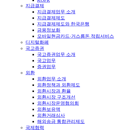
KOFR
지급결제
지급결제업무 소개
지급결제제도
지급결제제도와 한국은행
금융정보화
모바일현금카드·거스름돈 적립서비스
디지털화폐
국고증권
국고증권업무 소개
국고업무
증권업무
외환
외환업무 소개
외환정책과 외환제도
외환시장과 환율
외환시장 구조개선
외환시장운영협의회
외환보유액
외환거래심사
해외송금 통합관리제도
국제협력