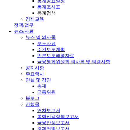
통계공표일정
통계조사표
통계검색
경제교육
정책/업무
뉴스/자료
뉴스 및 의사록
보도자료
주간보도계획
언론보도해명자료
금융통화위원회 의사록 및 의결사항
공지사항
주요행사
연설 및 강연
총재
금통위원
블로그
간행물
연차보고서
통화신용정책보고서
금융안정보고서
경제전망보고서