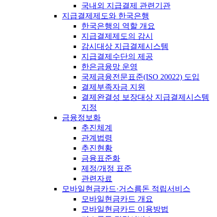
국내외 지급결제 관련기관
지급결제제도와 한국은행
한국은행의 역할 개요
지급결제제도의 감시
감시대상 지급결제시스템
지급결제수단의 제공
한은금융망 운영
국제금융전문표준(ISO 20022) 도입
결제부족자금 지원
결제완결성 보장대상 지급결제시스템
지정
금융정보화
추진체계
관계법령
추진현황
금융표준화
제정/개정 표준
관련자료
모바일현금카드·거스름돈 적립서비스
모바일현금카드 개요
모바일현금카드 이용방법