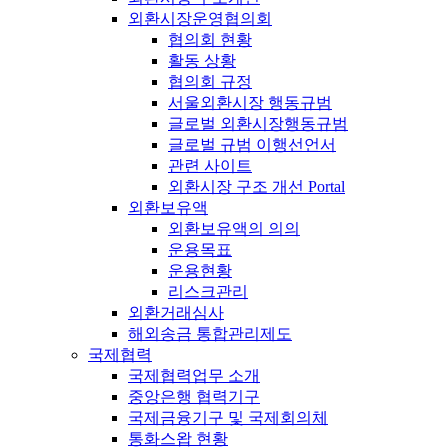
외환시장운영협의회
협의회 현황
활동 상황
협의회 규정
서울외환시장 행동규범
글로벌 외환시장행동규범
글로벌 규범 이행선언서
관련 사이트
외환시장 구조 개선 Portal
외환보유액
외환보유액의 의의
운용목표
운용현황
리스크관리
외환거래심사
해외송금 통합관리제도
국제협력
국제협력업무 소개
중앙은행 협력기구
국제금융기구 및 국제회의체
통화스왑 현황