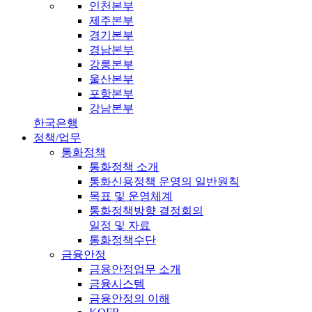
인천본부
제주본부
경기본부
경남본부
강릉본부
울산본부
포항본부
강남본부
한국은행
정책/업무
통화정책
통화정책 소개
통화신용정책 운영의 일반원칙
목표 및 운영체계
통화정책방향 결정회의
일정 및 자료
통화정책수단
금융안정
금융안정업무 소개
금융시스템
금융안정의 이해