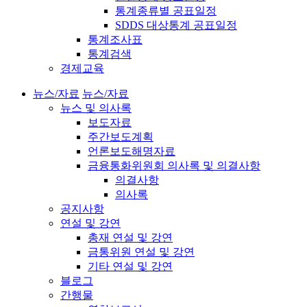
통계종류별 공표일정
SDDS 대상통계 공표일정
통계조사표
통계검색
경제교육
뉴스/자료
뉴스/자료
뉴스 및 의사록
보도자료
주간보도계획
언론보도해명자료
금융통화위원회 의사록 및 의결사항
의결사항
의사록
공지사항
연설 및 강연
총재 연설 및 강연
금통위원 연설 및 강연
기타 연설 및 강연
블로그
간행물