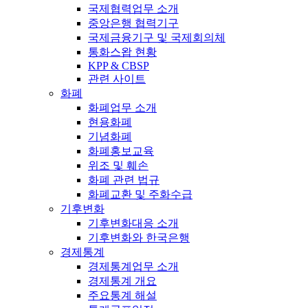
국제협력업무 소개
중앙은행 협력기구
국제금융기구 및 국제회의체
통화스왑 현황
KPP & CBSP
관련 사이트
화폐
화폐업무 소개
현용화폐
기념화폐
화폐홍보교육
위조 및 훼손
화폐 관련 법규
화폐교환 및 주화수급
기후변화
기후변화대응 소개
기후변화와 한국은행
경제통계
경제통계업무 소개
경제통계 개요
주요통계 해설