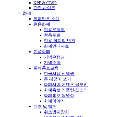
KPP & CBSP
관련 사이트
화폐
화폐업무 소개
현용화폐
현용은행권
현용주화
현용 화폐의 변천
화폐연대자료
기념화폐
기념은행권
기념주화
화폐홍보교육
현금사용 선택권
돈 깨끗이 쓰기
화폐사랑 콘텐츠 공모전
화폐홍보 리플릿/포스터
화폐홍보 동영상
화폐이야기
위조 및 훼손
위조방지장치