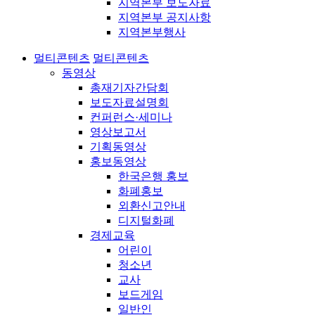
지역본부 보도자료
지역본부 공지사항
지역본부행사
멀티콘텐츠
멀티콘텐츠
동영상
총재기자간담회
보도자료설명회
컨퍼런스·세미나
영상보고서
기획동영상
홍보동영상
한국은행 홍보
화폐홍보
외환신고안내
디지털화폐
경제교육
어린이
청소년
교사
보드게임
일반인