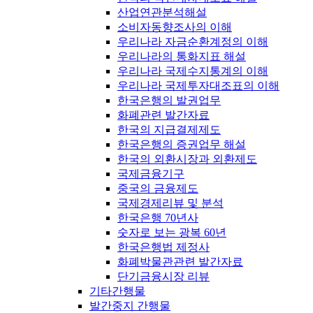
산업연관분석해설
소비자동향조사의 이해
우리나라 자금순환계정의 이해
우리나라의 통화지표 해설
우리나라 국제수지통계의 이해
우리나라 국제투자대조표의 이해
한국은행의 발권업무
화폐관련 발간자료
한국의 지급결제제도
한국은행의 증권업무 해설
한국의 외환시장과 외환제도
국제금융기구
중국의 금융제도
국제경제리뷰 및 분석
한국은행 70년사
숫자로 보는 광복 60년
한국은행법 제정사
화폐박물관관련 발간자료
단기금융시장 리뷰
기타간행물
발간중지 간행물