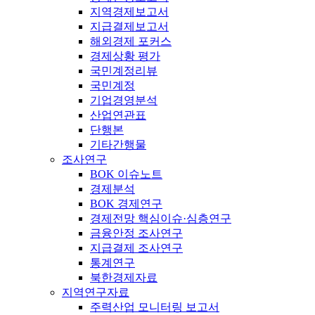
지역경제보고서
지급결제보고서
해외경제 포커스
경제상황 평가
국민계정리뷰
국민계정
기업경영분석
산업연관표
단행본
기타간행물
조사연구
BOK 이슈노트
경제분석
BOK 경제연구
경제전망 핵심이슈·심층연구
금융안정 조사연구
지급결제 조사연구
통계연구
북한경제자료
지역연구자료
주력산업 모니터링 보고서