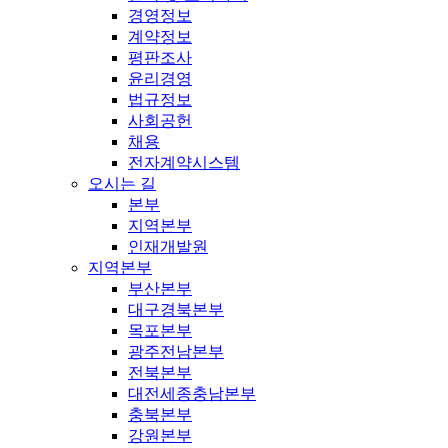
경영정보
계약정보
평판조사
윤리경영
법규정보
사회공헌
채용
전자계약시스템
오시는 길
본부
지역본부
인재개발원
지역본부
부산본부
대구경북본부
목포본부
광주전남본부
전북본부
대전세종충남본부
충북본부
강원본부