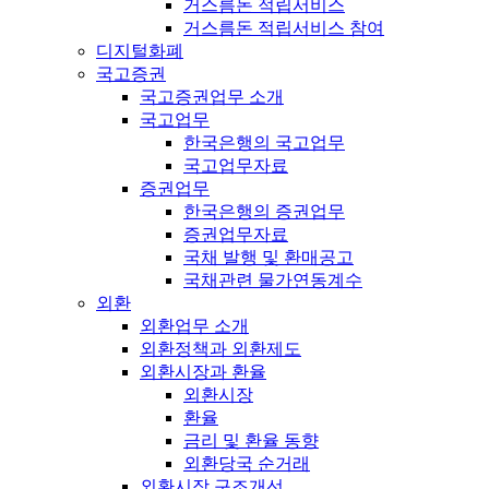
거스름돈 적립서비스
거스름돈 적립서비스 참여
디지털화폐
국고증권
국고증권업무 소개
국고업무
한국은행의 국고업무
국고업무자료
증권업무
한국은행의 증권업무
증권업무자료
국채 발행 및 환매공고
국채관련 물가연동계수
외환
외환업무 소개
외환정책과 외환제도
외환시장과 환율
외환시장
환율
금리 및 환율 동향
외환당국 순거래
외환시장 구조개선