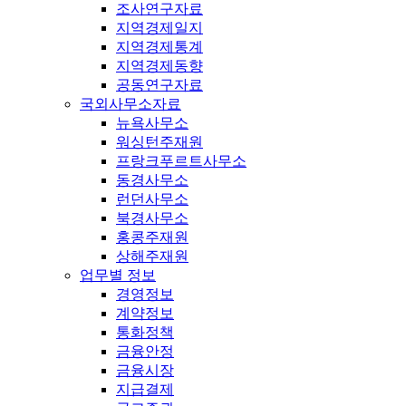
조사연구자료
지역경제일지
지역경제통계
지역경제동향
공동연구자료
국외사무소자료
뉴욕사무소
워싱턴주재원
프랑크푸르트사무소
동경사무소
런던사무소
북경사무소
홍콩주재원
상해주재원
업무별 정보
경영정보
계약정보
통화정책
금융안정
금융시장
지급결제