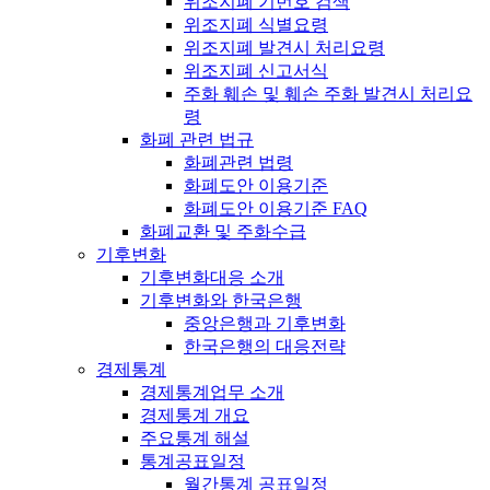
위조지폐 기번호 검색
위조지폐 식별요령
위조지폐 발견시 처리요령
위조지폐 신고서식
주화 훼손 및 훼손 주화 발견시 처리요
령
화폐 관련 법규
화폐관련 법령
화폐도안 이용기준
화폐도안 이용기준 FAQ
화폐교환 및 주화수급
기후변화
기후변화대응 소개
기후변화와 한국은행
중앙은행과 기후변화
한국은행의 대응전략
경제통계
경제통계업무 소개
경제통계 개요
주요통계 해설
통계공표일정
월간통계 공표일정