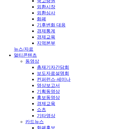
국고증권
외환시장
외환심사
화폐
기후변화 대응
경제통계
경제교육
지역본부
뉴스/자료
멀티콘텐츠
동영상
총재기자간담회
보도자료설명회
컨퍼런스·세미나
영상보고서
기획동영상
홍보동영상
경제교육
쇼츠
기타영상
카드뉴스
화폐홍보