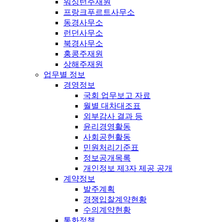
워싱턴주재원
프랑크푸르트사무소
동경사무소
런던사무소
북경사무소
홍콩주재원
상해주재원
업무별 정보
경영정보
국회 업무보고 자료
월별 대차대조표
외부감사 결과 등
윤리경영활동
사회공헌활동
민원처리기준표
정보공개목록
개인정보 제3자 제공 공개
계약정보
발주계획
경쟁입찰계약현황
수의계약현황
통화정책