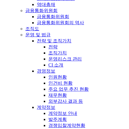
역대총재
금융통화위원회
금융통화위원회
금융통화위원회의 역사
조직도
운영 및 법규
전략 및 조직가치
전략
조직가치
운영리스크 관리
CI 소개
경영정보
인원현황
인건비 현황
주요 업무 추진 현황
재무현황
외부감사 결과 등
계약정보
계약정보 안내
발주계획
경쟁입찰계약현황