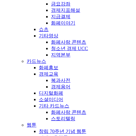
금요강좌
경제지표해설
지급결제
화폐이야기
쇼츠
기타영상
화폐사랑 콘텐츠
청소년 경제 UCC
지역본부
카드뉴스
화폐홍보
경제교육
복과사전
경제용어
디지털화폐
소셜미디어
기타 카드뉴스
화폐사랑 콘텐츠
스토리텔링
웹툰
창립 70주년 기념 웹툰