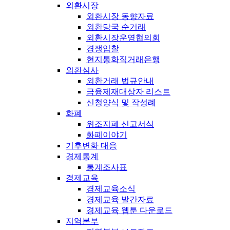
외환시장
외환시장 동향자료
외환당국 순거래
외환시장운영협의회
경쟁입찰
현지통화직거래은행
외환심사
외환거래 법규안내
금융제재대상자 리스트
신청양식 및 작성례
화폐
위조지폐 신고서식
화폐이야기
기후변화 대응
경제통계
통계조사표
경제교육
경제교육소식
경제교육 발간자료
경제교육 웹툰 다운로드
지역본부