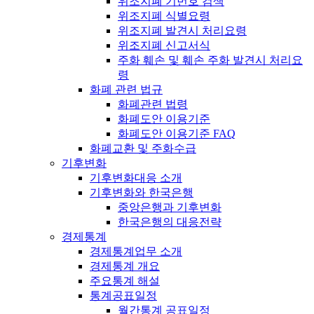
위조지폐 기번호 검색
위조지폐 식별요령
위조지폐 발견시 처리요령
위조지폐 신고서식
주화 훼손 및 훼손 주화 발견시 처리요
령
화폐 관련 법규
화폐관련 법령
화폐도안 이용기준
화폐도안 이용기준 FAQ
화폐교환 및 주화수급
기후변화
기후변화대응 소개
기후변화와 한국은행
중앙은행과 기후변화
한국은행의 대응전략
경제통계
경제통계업무 소개
경제통계 개요
주요통계 해설
통계공표일정
월간통계 공표일정