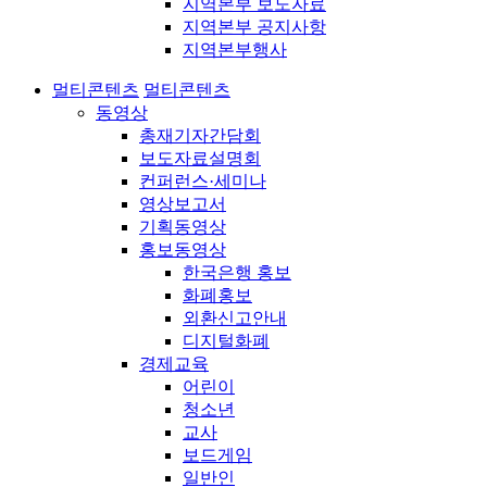
지역본부 보도자료
지역본부 공지사항
지역본부행사
멀티콘텐츠
멀티콘텐츠
동영상
총재기자간담회
보도자료설명회
컨퍼런스·세미나
영상보고서
기획동영상
홍보동영상
한국은행 홍보
화폐홍보
외환신고안내
디지털화폐
경제교육
어린이
청소년
교사
보드게임
일반인