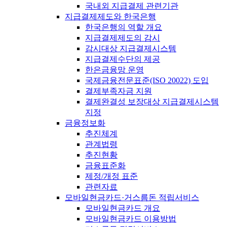
국내외 지급결제 관련기관
지급결제제도와 한국은행
한국은행의 역할 개요
지급결제제도의 감시
감시대상 지급결제시스템
지급결제수단의 제공
한은금융망 운영
국제금융전문표준(ISO 20022) 도입
결제부족자금 지원
결제완결성 보장대상 지급결제시스템
지정
금융정보화
추진체계
관계법령
추진현황
금융표준화
제정/개정 표준
관련자료
모바일현금카드·거스름돈 적립서비스
모바일현금카드 개요
모바일현금카드 이용방법