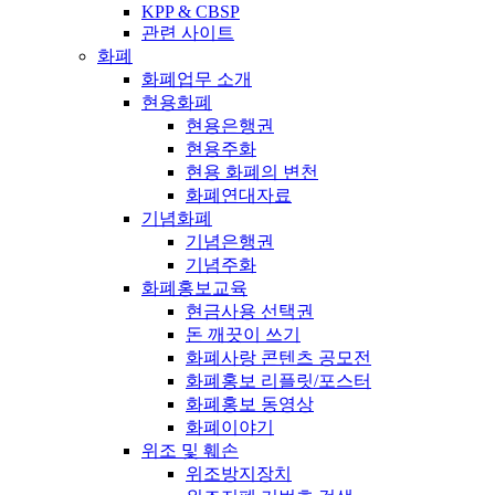
KPP & CBSP
관련 사이트
화폐
화폐업무 소개
현용화폐
현용은행권
현용주화
현용 화폐의 변천
화폐연대자료
기념화폐
기념은행권
기념주화
화폐홍보교육
현금사용 선택권
돈 깨끗이 쓰기
화폐사랑 콘텐츠 공모전
화폐홍보 리플릿/포스터
화폐홍보 동영상
화폐이야기
위조 및 훼손
위조방지장치