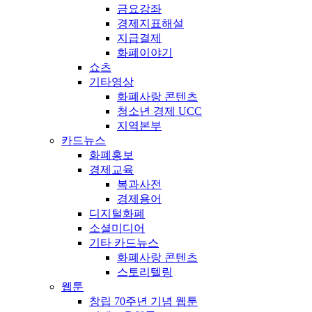
금요강좌
경제지표해설
지급결제
화폐이야기
쇼츠
기타영상
화폐사랑 콘텐츠
청소년 경제 UCC
지역본부
카드뉴스
화폐홍보
경제교육
복과사전
경제용어
디지털화폐
소셜미디어
기타 카드뉴스
화폐사랑 콘텐츠
스토리텔링
웹툰
창립 70주년 기념 웹툰