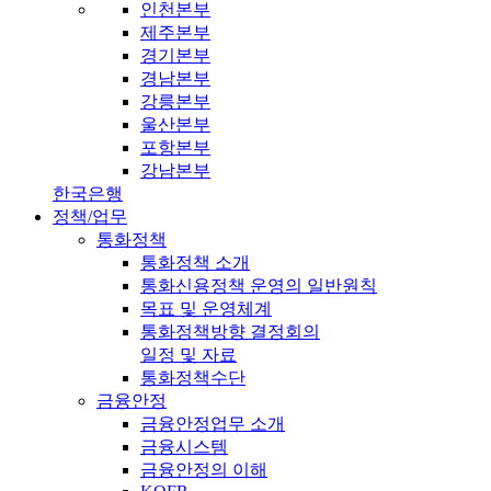
인천본부
제주본부
경기본부
경남본부
강릉본부
울산본부
포항본부
강남본부
한국은행
정책/업무
통화정책
통화정책 소개
통화신용정책 운영의 일반원칙
목표 및 운영체계
통화정책방향 결정회의
일정 및 자료
통화정책수단
금융안정
금융안정업무 소개
금융시스템
금융안정의 이해