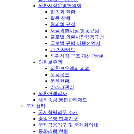
외환시장운영협의회
협의회 현황
활동 상황
협의회 규정
서울외환시장 행동규범
글로벌 외환시장행동규범
글로벌 규범 이행선언서
관련 사이트
외환시장 구조 개선 Portal
외환보유액
외환보유액의 의의
운용목표
운용현황
리스크관리
외환거래심사
해외송금 통합관리제도
국제협력
국제협력업무 소개
중앙은행 협력기구
국제금융기구 및 국제회의체
통화스왑 현황