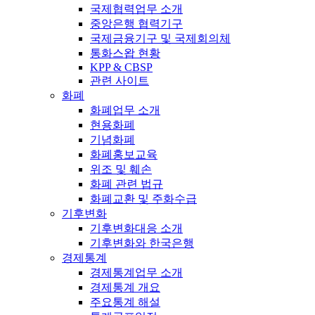
국제협력업무 소개
중앙은행 협력기구
국제금융기구 및 국제회의체
통화스왑 현황
KPP & CBSP
관련 사이트
화폐
화폐업무 소개
현용화폐
기념화폐
화폐홍보교육
위조 및 훼손
화폐 관련 법규
화폐교환 및 주화수급
기후변화
기후변화대응 소개
기후변화와 한국은행
경제통계
경제통계업무 소개
경제통계 개요
주요통계 해설