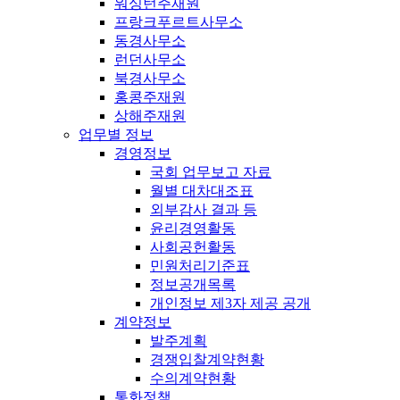
워싱턴주재원
프랑크푸르트사무소
동경사무소
런던사무소
북경사무소
홍콩주재원
상해주재원
업무별 정보
경영정보
국회 업무보고 자료
월별 대차대조표
외부감사 결과 등
윤리경영활동
사회공헌활동
민원처리기준표
정보공개목록
개인정보 제3자 제공 공개
계약정보
발주계획
경쟁입찰계약현황
수의계약현황
통화정책