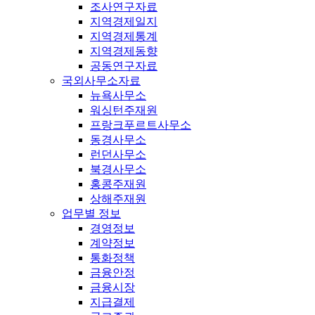
조사연구자료
지역경제일지
지역경제통계
지역경제동향
공동연구자료
국외사무소자료
뉴욕사무소
워싱턴주재원
프랑크푸르트사무소
동경사무소
런던사무소
북경사무소
홍콩주재원
상해주재원
업무별 정보
경영정보
계약정보
통화정책
금융안정
금융시장
지급결제