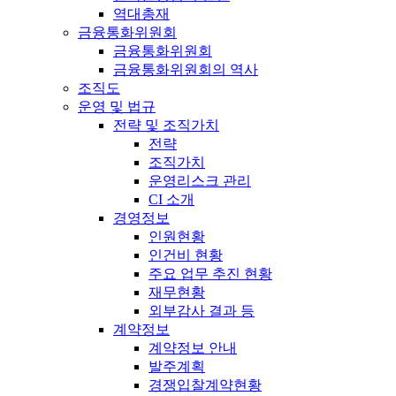
역대총재
금융통화위원회
금융통화위원회
금융통화위원회의 역사
조직도
운영 및 법규
전략 및 조직가치
전략
조직가치
운영리스크 관리
CI 소개
경영정보
인원현황
인건비 현황
주요 업무 추진 현황
재무현황
외부감사 결과 등
계약정보
계약정보 안내
발주계획
경쟁입찰계약현황