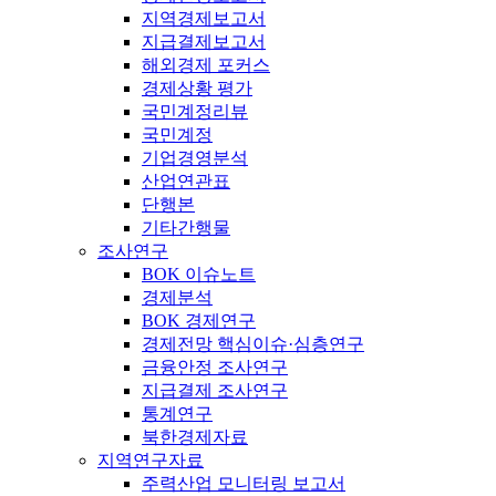
지역경제보고서
지급결제보고서
해외경제 포커스
경제상황 평가
국민계정리뷰
국민계정
기업경영분석
산업연관표
단행본
기타간행물
조사연구
BOK 이슈노트
경제분석
BOK 경제연구
경제전망 핵심이슈·심층연구
금융안정 조사연구
지급결제 조사연구
통계연구
북한경제자료
지역연구자료
주력산업 모니터링 보고서