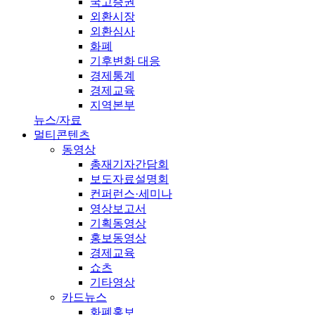
국고증권
외환시장
외환심사
화폐
기후변화 대응
경제통계
경제교육
지역본부
뉴스/자료
멀티콘텐츠
동영상
총재기자간담회
보도자료설명회
컨퍼런스·세미나
영상보고서
기획동영상
홍보동영상
경제교육
쇼츠
기타영상
카드뉴스
화폐홍보