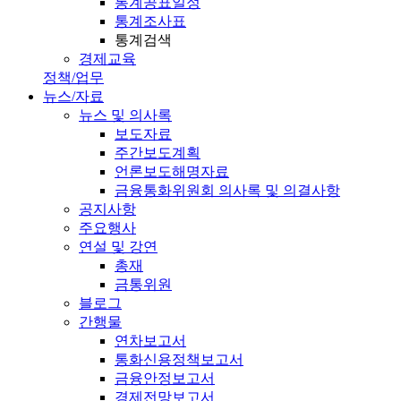
통계공표일정
통계조사표
통계검색
경제교육
정책/업무
뉴스/자료
뉴스 및 의사록
보도자료
주간보도계획
언론보도해명자료
금융통화위원회 의사록 및 의결사항
공지사항
주요행사
연설 및 강연
총재
금통위원
블로그
간행물
연차보고서
통화신용정책보고서
금융안정보고서
경제전망보고서