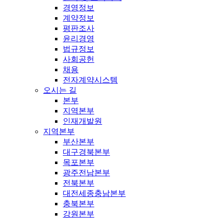
경영정보
계약정보
평판조사
윤리경영
법규정보
사회공헌
채용
전자계약시스템
오시는 길
본부
지역본부
인재개발원
지역본부
부산본부
대구경북본부
목포본부
광주전남본부
전북본부
대전세종충남본부
충북본부
강원본부