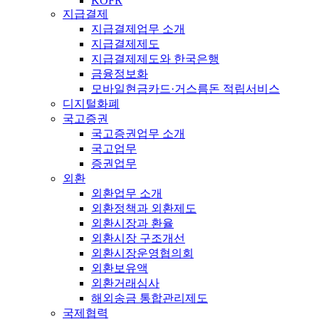
KOFR
지급결제
지급결제업무 소개
지급결제제도
지급결제제도와 한국은행
금융정보화
모바일현금카드·거스름돈 적립서비스
디지털화폐
국고증권
국고증권업무 소개
국고업무
증권업무
외환
외환업무 소개
외환정책과 외환제도
외환시장과 환율
외환시장 구조개선
외환시장운영협의회
외환보유액
외환거래심사
해외송금 통합관리제도
국제협력