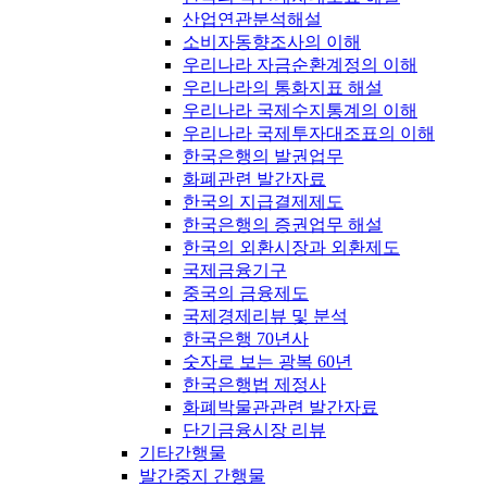
산업연관분석해설
소비자동향조사의 이해
우리나라 자금순환계정의 이해
우리나라의 통화지표 해설
우리나라 국제수지통계의 이해
우리나라 국제투자대조표의 이해
한국은행의 발권업무
화폐관련 발간자료
한국의 지급결제제도
한국은행의 증권업무 해설
한국의 외환시장과 외환제도
국제금융기구
중국의 금융제도
국제경제리뷰 및 분석
한국은행 70년사
숫자로 보는 광복 60년
한국은행법 제정사
화폐박물관관련 발간자료
단기금융시장 리뷰
기타간행물
발간중지 간행물