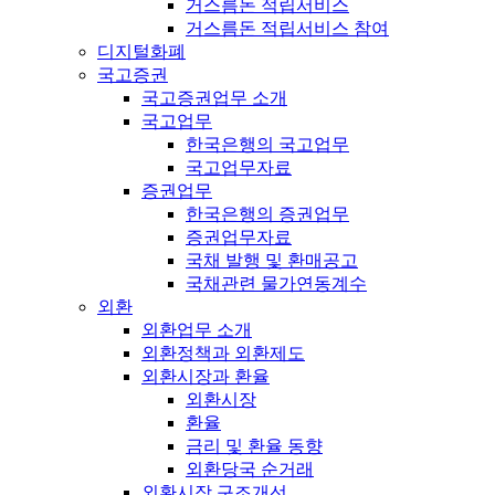
거스름돈 적립서비스
거스름돈 적립서비스 참여
디지털화폐
국고증권
국고증권업무 소개
국고업무
한국은행의 국고업무
국고업무자료
증권업무
한국은행의 증권업무
증권업무자료
국채 발행 및 환매공고
국채관련 물가연동계수
외환
외환업무 소개
외환정책과 외환제도
외환시장과 환율
외환시장
환율
금리 및 환율 동향
외환당국 순거래
외환시장 구조개선