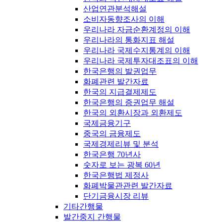
산업연관분석해설
소비자동향조사의 이해
우리나라 자금순환계정의 이해
우리나라의 통화지표 해설
우리나라 국제수지통계의 이해
우리나라 국제투자대조표의 이해
한국은행의 발권업무
화폐관련 발간자료
한국의 지급결제제도
한국은행의 증권업무 해설
한국의 외환시장과 외환제도
국제금융기구
중국의 금융제도
국제경제리뷰 및 분석
한국은행 70년사
숫자로 보는 광복 60년
한국은행법 제정사
화폐박물관관련 발간자료
단기금융시장 리뷰
기타간행물
발간중지 간행물