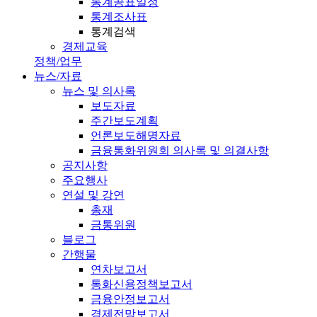
통계공표일정
통계조사표
통계검색
경제교육
정책/업무
뉴스/자료
뉴스 및 의사록
보도자료
주간보도계획
언론보도해명자료
금융통화위원회 의사록 및 의결사항
공지사항
주요행사
연설 및 강연
총재
금통위원
블로그
간행물
연차보고서
통화신용정책보고서
금융안정보고서
경제전망보고서