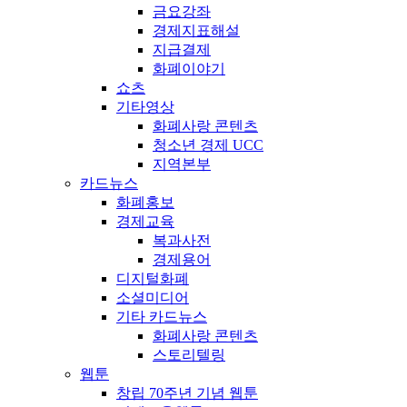
금요강좌
경제지표해설
지급결제
화폐이야기
쇼츠
기타영상
화폐사랑 콘텐츠
청소년 경제 UCC
지역본부
카드뉴스
화폐홍보
경제교육
복과사전
경제용어
디지털화폐
소셜미디어
기타 카드뉴스
화폐사랑 콘텐츠
스토리텔링
웹툰
창립 70주년 기념 웹툰