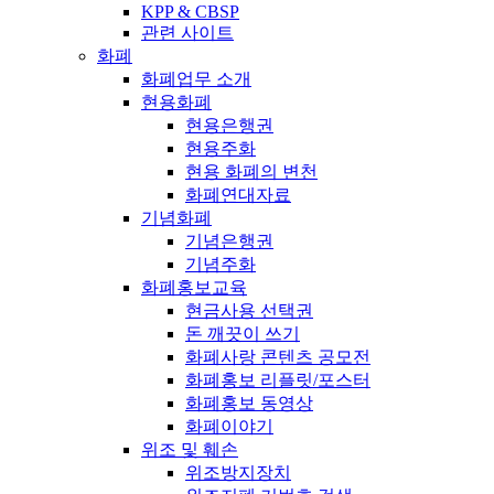
KPP & CBSP
관련 사이트
화폐
화폐업무 소개
현용화폐
현용은행권
현용주화
현용 화폐의 변천
화폐연대자료
기념화폐
기념은행권
기념주화
화폐홍보교육
현금사용 선택권
돈 깨끗이 쓰기
화폐사랑 콘텐츠 공모전
화폐홍보 리플릿/포스터
화폐홍보 동영상
화폐이야기
위조 및 훼손
위조방지장치