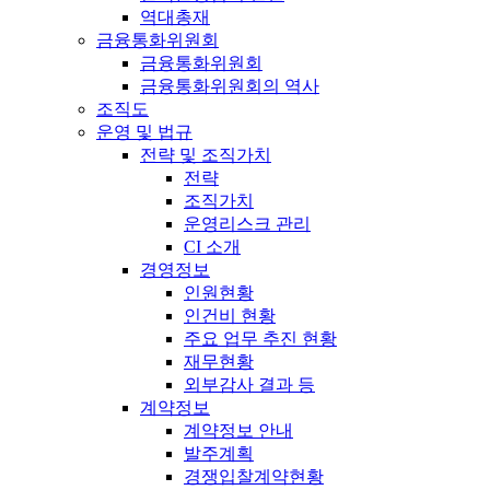
역대총재
금융통화위원회
금융통화위원회
금융통화위원회의 역사
조직도
운영 및 법규
전략 및 조직가치
전략
조직가치
운영리스크 관리
CI 소개
경영정보
인원현황
인건비 현황
주요 업무 추진 현황
재무현황
외부감사 결과 등
계약정보
계약정보 안내
발주계획
경쟁입찰계약현황