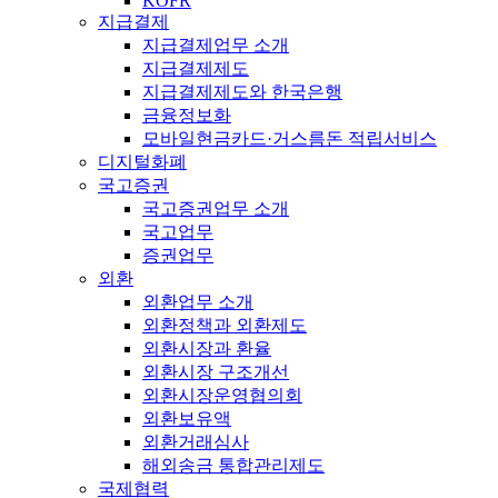
KOFR
지급결제
지급결제업무 소개
지급결제제도
지급결제제도와 한국은행
금융정보화
모바일현금카드·거스름돈 적립서비스
디지털화폐
국고증권
국고증권업무 소개
국고업무
증권업무
외환
외환업무 소개
외환정책과 외환제도
외환시장과 환율
외환시장 구조개선
외환시장운영협의회
외환보유액
외환거래심사
해외송금 통합관리제도
국제협력