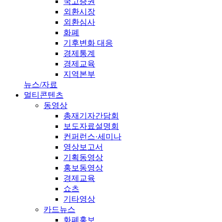
국고증권
외환시장
외환심사
화폐
기후변화 대응
경제통계
경제교육
지역본부
뉴스/자료
멀티콘텐츠
동영상
총재기자간담회
보도자료설명회
컨퍼런스·세미나
영상보고서
기획동영상
홍보동영상
경제교육
쇼츠
기타영상
카드뉴스
화폐홍보