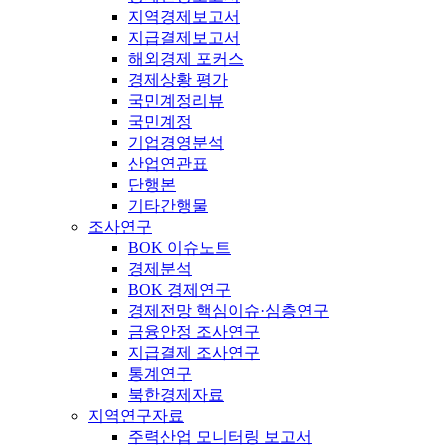
지역경제보고서
지급결제보고서
해외경제 포커스
경제상황 평가
국민계정리뷰
국민계정
기업경영분석
산업연관표
단행본
기타간행물
조사연구
BOK 이슈노트
경제분석
BOK 경제연구
경제전망 핵심이슈·심층연구
금융안정 조사연구
지급결제 조사연구
통계연구
북한경제자료
지역연구자료
주력산업 모니터링 보고서