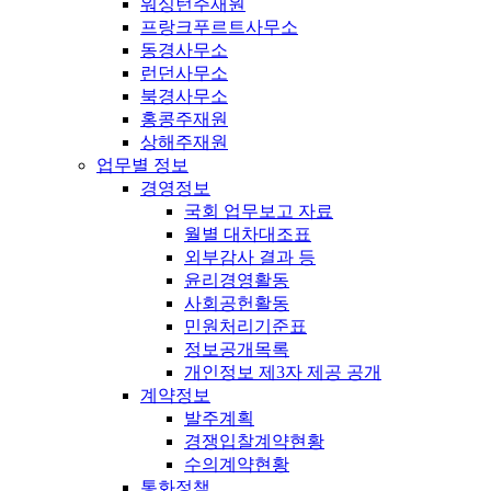
워싱턴주재원
프랑크푸르트사무소
동경사무소
런던사무소
북경사무소
홍콩주재원
상해주재원
업무별 정보
경영정보
국회 업무보고 자료
월별 대차대조표
외부감사 결과 등
윤리경영활동
사회공헌활동
민원처리기준표
정보공개목록
개인정보 제3자 제공 공개
계약정보
발주계획
경쟁입찰계약현황
수의계약현황
통화정책