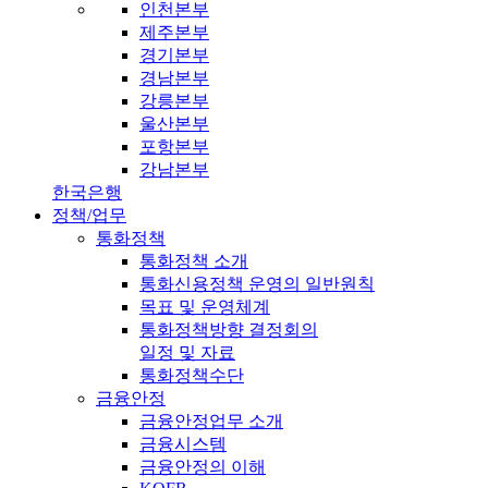
인천본부
제주본부
경기본부
경남본부
강릉본부
울산본부
포항본부
강남본부
한국은행
정책/업무
통화정책
통화정책 소개
통화신용정책 운영의 일반원칙
목표 및 운영체계
통화정책방향 결정회의
일정 및 자료
통화정책수단
금융안정
금융안정업무 소개
금융시스템
금융안정의 이해