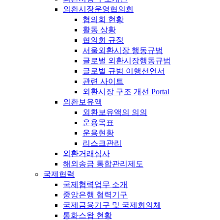
외환시장운영협의회
협의회 현황
활동 상황
협의회 규정
서울외환시장 행동규범
글로벌 외환시장행동규범
글로벌 규범 이행선언서
관련 사이트
외환시장 구조 개선 Portal
외환보유액
외환보유액의 의의
운용목표
운용현황
리스크관리
외환거래심사
해외송금 통합관리제도
국제협력
국제협력업무 소개
중앙은행 협력기구
국제금융기구 및 국제회의체
통화스왑 현황