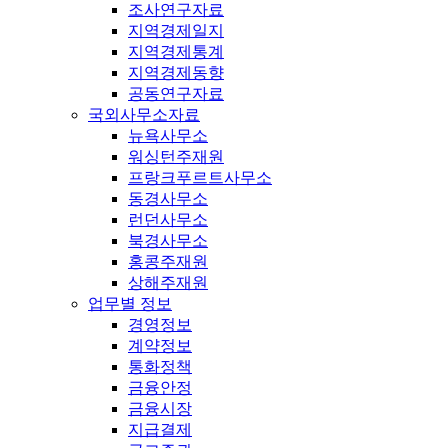
조사연구자료
지역경제일지
지역경제통계
지역경제동향
공동연구자료
국외사무소자료
뉴욕사무소
워싱턴주재원
프랑크푸르트사무소
동경사무소
런던사무소
북경사무소
홍콩주재원
상해주재원
업무별 정보
경영정보
계약정보
통화정책
금융안정
금융시장
지급결제