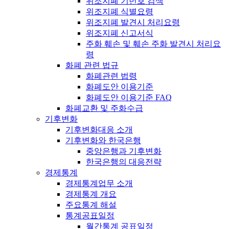
위조지폐 기번호 검색
위조지폐 식별요령
위조지폐 발견시 처리요령
위조지폐 신고서식
주화 훼손 및 훼손 주화 발견시 처리요
령
화폐 관련 법규
화폐관련 법령
화폐도안 이용기준
화폐도안 이용기준 FAQ
화폐교환 및 주화수급
기후변화
기후변화대응 소개
기후변화와 한국은행
중앙은행과 기후변화
한국은행의 대응전략
경제통계
경제통계업무 소개
경제통계 개요
주요통계 해설
통계공표일정
월간통계 공표일정