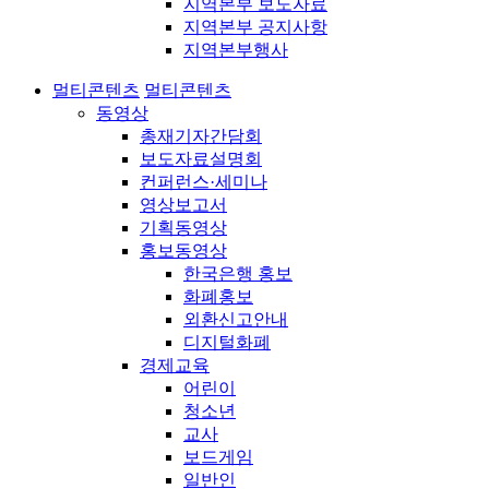
지역본부 보도자료
지역본부 공지사항
지역본부행사
멀티콘텐츠
멀티콘텐츠
동영상
총재기자간담회
보도자료설명회
컨퍼런스·세미나
영상보고서
기획동영상
홍보동영상
한국은행 홍보
화폐홍보
외환신고안내
디지털화폐
경제교육
어린이
청소년
교사
보드게임
일반인