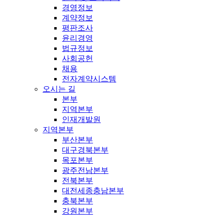
경영정보
계약정보
평판조사
윤리경영
법규정보
사회공헌
채용
전자계약시스템
오시는 길
본부
지역본부
인재개발원
지역본부
부산본부
대구경북본부
목포본부
광주전남본부
전북본부
대전세종충남본부
충북본부
강원본부