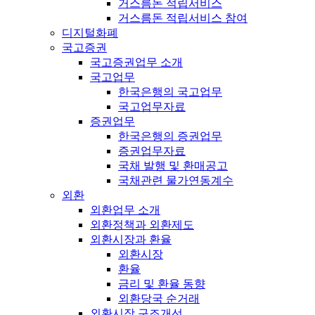
거스름돈 적립서비스
거스름돈 적립서비스 참여
디지털화폐
국고증권
국고증권업무 소개
국고업무
한국은행의 국고업무
국고업무자료
증권업무
한국은행의 증권업무
증권업무자료
국채 발행 및 환매공고
국채관련 물가연동계수
외환
외환업무 소개
외환정책과 외환제도
외환시장과 환율
외환시장
환율
금리 및 환율 동향
외환당국 순거래
외환시장 구조개선