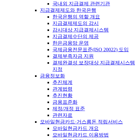
국내외 지급결제 관련기관
지급결제제도와 한국은행
한국은행의 역할 개요
지급결제제도의 감시
감시대상 지급결제시스템
지급결제수단의 제공
한은금융망 운영
국제금융전문표준(ISO 20022) 도입
결제부족자금 지원
결제완결성 보장대상 지급결제시스템
지정
금융정보화
추진체계
관계법령
추진현황
금융표준화
제정/개정 표준
관련자료
모바일현금카드·거스름돈 적립서비스
모바일현금카드 개요
모바일현금카드 이용방법