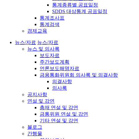
통계종류별 공표일정
SDDS 대상통계 공표일정
통계조사표
통계검색
경제교육
뉴스/자료
뉴스/자료
뉴스 및 의사록
보도자료
주간보도계획
언론보도해명자료
금융통화위원회 의사록 및 의결사항
의결사항
의사록
공지사항
연설 및 강연
총재 연설 및 강연
금통위원 연설 및 강연
기타 연설 및 강연
블로그
간행물