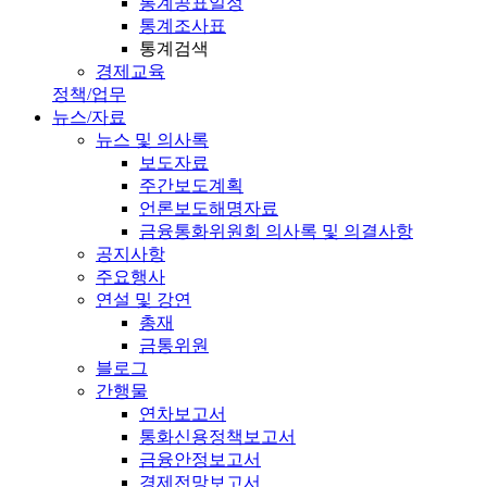
통계공표일정
통계조사표
통계검색
경제교육
정책/업무
뉴스/자료
뉴스 및 의사록
보도자료
주간보도계획
언론보도해명자료
금융통화위원회 의사록 및 의결사항
공지사항
주요행사
연설 및 강연
총재
금통위원
블로그
간행물
연차보고서
통화신용정책보고서
금융안정보고서
경제전망보고서