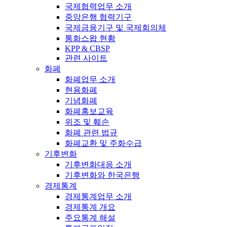
국제협력업무 소개
중앙은행 협력기구
국제금융기구 및 국제회의체
통화스왑 현황
KPP & CBSP
관련 사이트
화폐
화폐업무 소개
현용화폐
기념화폐
화폐홍보교육
위조 및 훼손
화폐 관련 법규
화폐교환 및 주화수급
기후변화
기후변화대응 소개
기후변화와 한국은행
경제통계
경제통계업무 소개
경제통계 개요
주요통계 해설