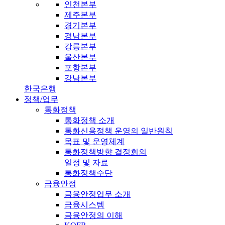
인천본부
제주본부
경기본부
경남본부
강릉본부
울산본부
포항본부
강남본부
한국은행
정책/업무
통화정책
통화정책 소개
통화신용정책 운영의 일반원칙
목표 및 운영체계
통화정책방향 결정회의
일정 및 자료
통화정책수단
금융안정
금융안정업무 소개
금융시스템
금융안정의 이해