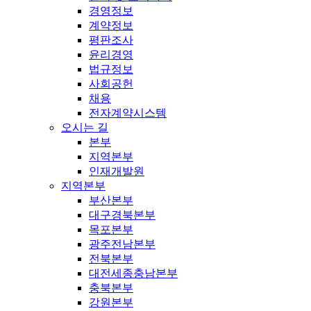
경영정보
계약정보
평판조사
윤리경영
법규정보
사회공헌
채용
전자계약시스템
오시는 길
본부
지역본부
인재개발원
지역본부
부산본부
대구경북본부
목포본부
광주전남본부
전북본부
대전세종충남본부
충북본부
강원본부