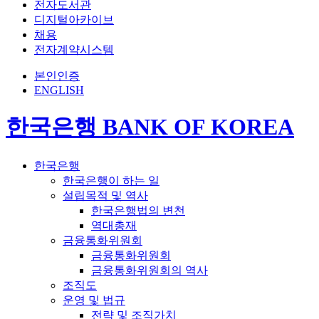
전자도서관
디지털아카이브
채용
전자계약시스템
본인인증
ENGLISH
한국은행 BANK OF KOREA
한국은행
한국은행이 하는 일
설립목적 및 역사
한국은행법의 변천
역대총재
금융통화위원회
금융통화위원회
금융통화위원회의 역사
조직도
운영 및 법규
전략 및 조직가치