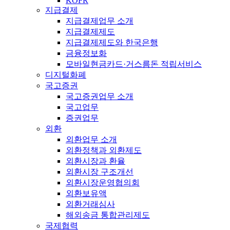
KOFR
지급결제
지급결제업무 소개
지급결제제도
지급결제제도와 한국은행
금융정보화
모바일현금카드·거스름돈 적립서비스
디지털화폐
국고증권
국고증권업무 소개
국고업무
증권업무
외환
외환업무 소개
외환정책과 외환제도
외환시장과 환율
외환시장 구조개선
외환시장운영협의회
외환보유액
외환거래심사
해외송금 통합관리제도
국제협력