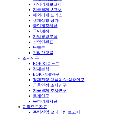
지역경제보고서
지급결제보고서
해외경제 포커스
경제상황 평가
국민계정리뷰
국민계정
기업경영분석
산업연관표
단행본
기타간행물
조사연구
BOK 이슈노트
경제분석
BOK 경제연구
경제전망 핵심이슈·심층연구
금융안정 조사연구
지급결제 조사연구
통계연구
북한경제자료
지역연구자료
주력산업 모니터링 보고서