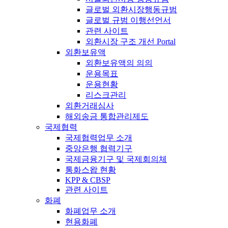
글로벌 외환시장행동규범
글로벌 규범 이행선언서
관련 사이트
외환시장 구조 개선 Portal
외환보유액
외환보유액의 의의
운용목표
운용현황
리스크관리
외환거래심사
해외송금 통합관리제도
국제협력
국제협력업무 소개
중앙은행 협력기구
국제금융기구 및 국제회의체
통화스왑 현황
KPP & CBSP
관련 사이트
화폐
화폐업무 소개
현용화폐