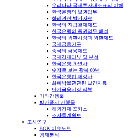
우리나라 국제투자대조표의 이해
한국은행의 발권업무
화폐관련 발간자료
한국의 지급결제제도
한국은행의 증권업무 해설
한국의 외환시장과 외환제도
국제금융기구
중국의 금융제도
국제경제리뷰 및 분석
한국은행 70년사
숫자로 보는 광복 60년
한국은행법 제정사
화폐박물관관련 발간자료
단기금융시장 리뷰
기타간행물
발간중지 간행물
해외경제 포커스
조사통계월보
조사연구
BOK 이슈노트
경제분석