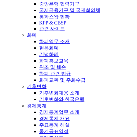
중앙은행 협력기구
국제금융기구 및 국제회의체
통화스왑 현황
KPP & CBSP
관련 사이트
화폐
화폐업무 소개
현용화폐
기념화폐
화폐홍보교육
위조 및 훼손
화폐 관련 법규
화폐교환 및 주화수급
기후변화
기후변화대응 소개
기후변화와 한국은행
경제통계
경제통계업무 소개
경제통계 개요
주요통계 해설
통계공표일정