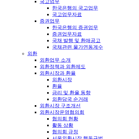
국고업무
한국은행의 국고업무
국고업무자료
증권업무
한국은행의 증권업무
증권업무자료
국채 발행 및 환매공고
국채관련 물가연동계수
외환
외환업무 소개
외환정책과 외환제도
외환시장과 환율
외환시장
환율
금리 및 환율 동향
외환당국 순거래
외환시장 구조개선
외환시장운영협의회
협의회 현황
활동 상황
협의회 규정
서울외환시장 행동규범