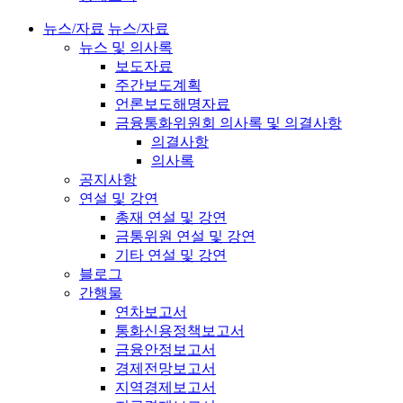
뉴스/자료
뉴스/자료
뉴스 및 의사록
보도자료
주간보도계획
언론보도해명자료
금융통화위원회 의사록 및 의결사항
의결사항
의사록
공지사항
연설 및 강연
총재 연설 및 강연
금통위원 연설 및 강연
기타 연설 및 강연
블로그
간행물
연차보고서
통화신용정책보고서
금융안정보고서
경제전망보고서
지역경제보고서