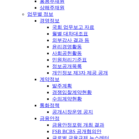
홍콩주재원
상해주재원
업무별 정보
경영정보
국회 업무보고 자료
월별 대차대조표
외부감사 결과 등
윤리경영활동
사회공헌활동
민원처리기준표
정보공개목록
개인정보 제3자 제공 공개
계약정보
발주계획
경쟁입찰계약현황
수의계약현황
통화정책
공개시장운영 공지
금융안정
금융안정포럼 개최 결과
FSB BCBS 공개협의안
글로벌 금융규제 뉴스레터