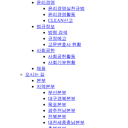
윤리경영
윤리경영실천규범
윤리경영활동
CLEAN신고
법규정보
법령 검색
규정예고
고문변호사 현황
사회공헌
사회공헌활동
사회기부현황
채용
오시는 길
본부
지역본부
부산본부
대구경북본부
목포본부
광주전남본부
전북본부
대전세종충남본부