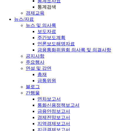
통계조사표
통계검색
경제교육
뉴스/자료
뉴스 및 의사록
보도자료
주간보도계획
언론보도해명자료
금융통화위원회 의사록 및 의결사항
공지사항
주요행사
연설 및 강연
총재
금통위원
블로그
간행물
연차보고서
통화신용정책보고서
금융안정보고서
경제전망보고서
지역경제보고서
지급결제보고서