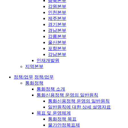
충북본부
강원본부
인천본부
제주본부
경기본부
경남본부
강릉본부
울산본부
포항본부
강남본부
인재개발원
지역본부
정책/업무
정책/업무
통화정책
통화정책 소개
통화신용정책 운영의 일반원칙
통화신용정책 운영의 일반원칙
일반원칙에 대한 상세 설명자료
목표 및 운영체계
통화정책 목표
물가안정목표제