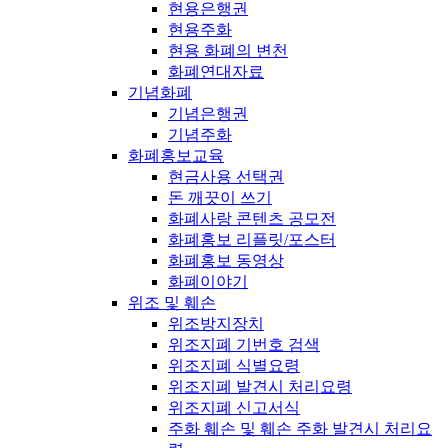
현용은행권
현용주화
현용 화폐의 변천
화폐연대자료
기념화폐
기념은행권
기념주화
화폐홍보교육
현금사용 선택권
돈 깨끗이 쓰기
화폐사랑 콘텐츠 공모전
화폐홍보 리플릿/포스터
화폐홍보 동영상
화폐이야기
위조 및 훼손
위조방지장치
위조지폐 기번호 검색
위조지폐 식별요령
위조지폐 발견시 처리요령
위조지폐 신고서식
주화 훼손 및 훼손 주화 발견시 처리요