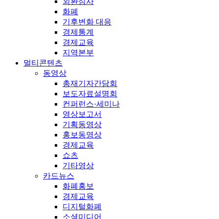
외환심사
화폐
기후변화 대응
경제통계
경제교육
지역본부
멀티콘텐츠
동영상
총재기자간담회
보도자료설명회
컨퍼런스·세미나
영상보고서
기획동영상
홍보동영상
경제교육
쇼츠
기타영상
카드뉴스
화폐홍보
경제교육
디지털화폐
소셜미디어