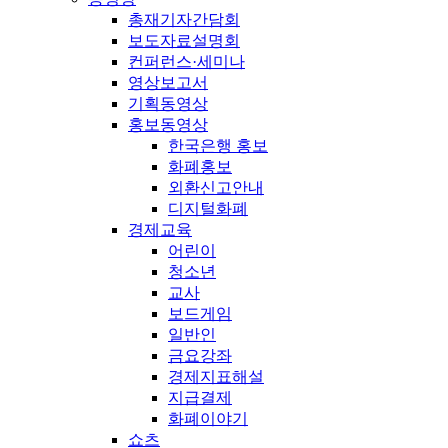
총재기자간담회
보도자료설명회
컨퍼런스·세미나
영상보고서
기획동영상
홍보동영상
한국은행 홍보
화폐홍보
외환신고안내
디지털화폐
경제교육
어린이
청소년
교사
보드게임
일반인
금요강좌
경제지표해설
지급결제
화폐이야기
쇼츠