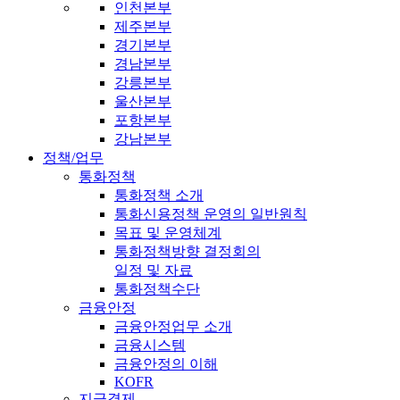
인천본부
제주본부
경기본부
경남본부
강릉본부
울산본부
포항본부
강남본부
정책/업무
통화정책
통화정책 소개
통화신용정책 운영의 일반원칙
목표 및 운영체계
통화정책방향 결정회의
일정 및 자료
통화정책수단
금융안정
금융안정업무 소개
금융시스템
금융안정의 이해
KOFR
지급결제