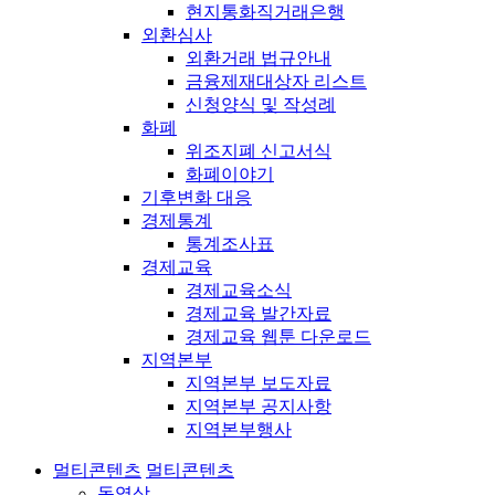
현지통화직거래은행
외환심사
외환거래 법규안내
금융제재대상자 리스트
신청양식 및 작성례
화폐
위조지폐 신고서식
화폐이야기
기후변화 대응
경제통계
통계조사표
경제교육
경제교육소식
경제교육 발간자료
경제교육 웹툰 다운로드
지역본부
지역본부 보도자료
지역본부 공지사항
지역본부행사
멀티콘텐츠
멀티콘텐츠
동영상