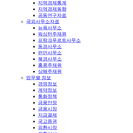
지역경제통계
지역경제동향
공동연구자료
국외사무소자료
뉴욕사무소
워싱턴주재원
프랑크푸르트사무소
동경사무소
런던사무소
북경사무소
홍콩주재원
상해주재원
업무별 정보
경영정보
계약정보
통화정책
금융안정
금융시장
지급결제
국고증권
외환시장