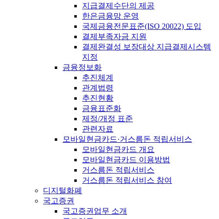
지급결제수단의 제공
한은금융망 운영
국제금융전문표준(ISO 20022) 도입
결제부족자금 지원
결제완결성 보장대상 지급결제시스템
지정
금융정보화
추진체계
관계법령
추진현황
금융표준화
제정/개정 표준
관련자료
모바일현금카드·거스름돈 적립서비스
모바일현금카드 개요
모바일현금카드 이용방법
거스름돈 적립서비스
거스름돈 적립서비스 참여
디지털화폐
국고증권
국고증권업무 소개