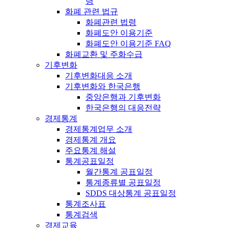
령
화폐 관련 법규
화폐관련 법령
화폐도안 이용기준
화폐도안 이용기준 FAQ
화폐교환 및 주화수급
기후변화
기후변화대응 소개
기후변화와 한국은행
중앙은행과 기후변화
한국은행의 대응전략
경제통계
경제통계업무 소개
경제통계 개요
주요통계 해설
통계공표일정
월간통계 공표일정
통계종류별 공표일정
SDDS 대상통계 공표일정
통계조사표
통계검색
경제교육