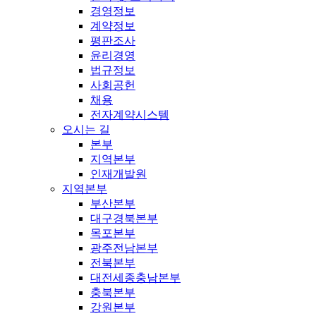
경영정보
계약정보
평판조사
윤리경영
법규정보
사회공헌
채용
전자계약시스템
오시는 길
본부
지역본부
인재개발원
지역본부
부산본부
대구경북본부
목포본부
광주전남본부
전북본부
대전세종충남본부
충북본부
강원본부