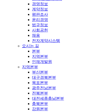
경영정보
계약정보
평판조사
윤리경영
법규정보
사회공헌
채용
전자계약시스템
오시는 길
본부
지역본부
인재개발원
지역본부
부산본부
대구경북본부
목포본부
광주전남본부
전북본부
대전세종충남본부
충북본부
강원본부