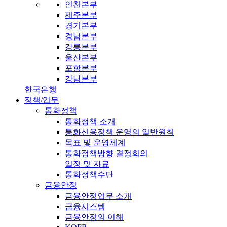
인천본부
제주본부
경기본부
경남본부
강릉본부
울산본부
포항본부
강남본부
한국은행
정책/업무
통화정책
통화정책 소개
통화신용정책 운영의 일반원칙
목표 및 운영체계
통화정책방향 결정회의
일정 및 자료
통화정책수단
금융안정
금융안정업무 소개
금융시스템
금융안정의 이해