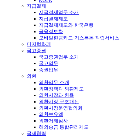
KOFR
지급결제
지급결제업무 소개
지급결제제도
지급결제제도와 한국은행
금융정보화
모바일현금카드·거스름돈 적립서비스
디지털화폐
국고증권
국고증권업무 소개
국고업무
증권업무
외환
외환업무 소개
외환정책과 외환제도
외환시장과 환율
외환시장 구조개선
외환시장운영협의회
외환보유액
외환거래심사
해외송금 통합관리제도
국제협력