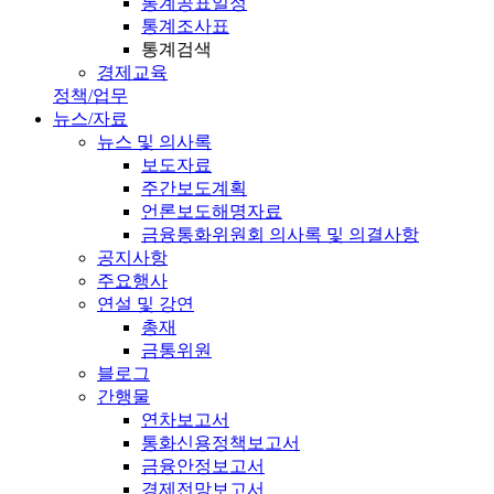
통계공표일정
통계조사표
통계검색
경제교육
정책/업무
뉴스/자료
뉴스 및 의사록
보도자료
주간보도계획
언론보도해명자료
금융통화위원회 의사록 및 의결사항
공지사항
주요행사
연설 및 강연
총재
금통위원
블로그
간행물
연차보고서
통화신용정책보고서
금융안정보고서
경제전망보고서