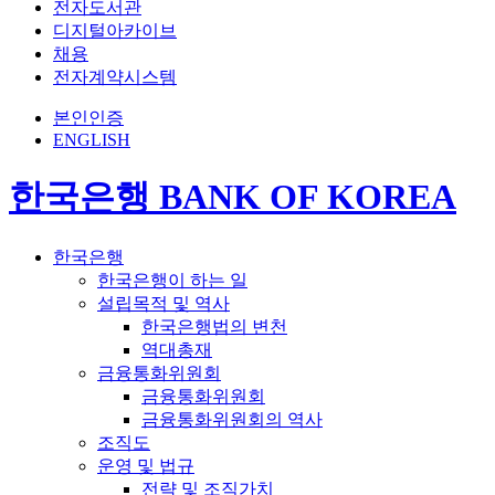
전자도서관
디지털아카이브
채용
전자계약시스템
본인인증
ENGLISH
한국은행 BANK OF KOREA
한국은행
한국은행이 하는 일
설립목적 및 역사
한국은행법의 변천
역대총재
금융통화위원회
금융통화위원회
금융통화위원회의 역사
조직도
운영 및 법규
전략 및 조직가치