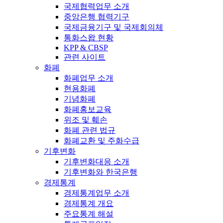
국제협력업무 소개
중앙은행 협력기구
국제금융기구 및 국제회의체
통화스왑 현황
KPP & CBSP
관련 사이트
화폐
화폐업무 소개
현용화폐
기념화폐
화폐홍보교육
위조 및 훼손
화폐 관련 법규
화폐교환 및 주화수급
기후변화
기후변화대응 소개
기후변화와 한국은행
경제통계
경제통계업무 소개
경제통계 개요
주요통계 해설