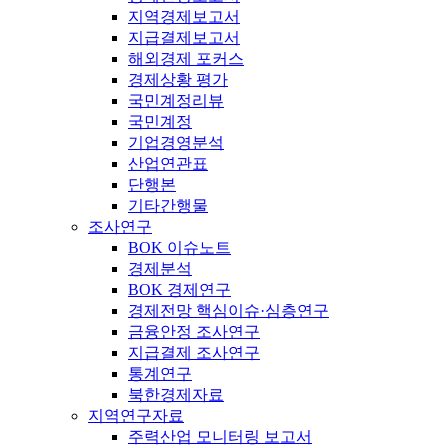
지역경제보고서
지급결제보고서
해외경제 포커스
경제상황 평가
국민계정리뷰
국민계정
기업경영분석
산업연관표
단행본
기타간행물
조사연구
BOK 이슈노트
경제분석
BOK 경제연구
경제전망 핵심이슈·심층연구
금융안정 조사연구
지급결제 조사연구
통계연구
북한경제자료
지역연구자료
주력산업 모니터링 보고서