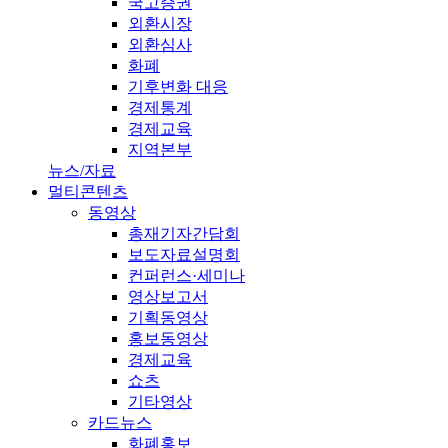
국고증권
외환시장
외환심사
화폐
기후변화 대응
경제통계
경제교육
지역본부
뉴스/자료
멀티콘텐츠
동영상
총재기자간담회
보도자료설명회
컨퍼런스·세미나
영상보고서
기획동영상
홍보동영상
경제교육
쇼츠
기타영상
카드뉴스
화폐홍보