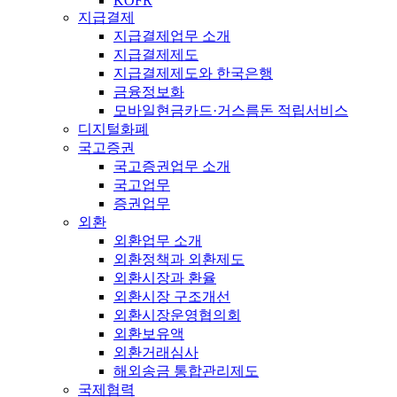
KOFR
지급결제
지급결제업무 소개
지급결제제도
지급결제제도와 한국은행
금융정보화
모바일현금카드·거스름돈 적립서비스
디지털화폐
국고증권
국고증권업무 소개
국고업무
증권업무
외환
외환업무 소개
외환정책과 외환제도
외환시장과 환율
외환시장 구조개선
외환시장운영협의회
외환보유액
외환거래심사
해외송금 통합관리제도
국제협력