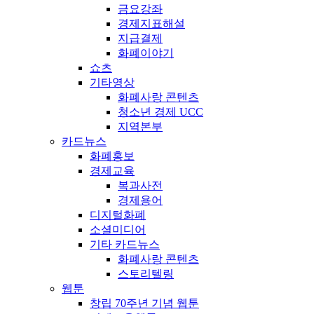
금요강좌
경제지표해설
지급결제
화폐이야기
쇼츠
기타영상
화폐사랑 콘텐츠
청소년 경제 UCC
지역본부
카드뉴스
화폐홍보
경제교육
복과사전
경제용어
디지털화폐
소셜미디어
기타 카드뉴스
화폐사랑 콘텐츠
스토리텔링
웹툰
창립 70주년 기념 웹툰