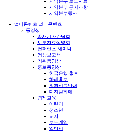
지역본부 보도자료
지역본부 공지사항
지역본부행사
멀티콘텐츠
멀티콘텐츠
동영상
총재기자간담회
보도자료설명회
컨퍼런스·세미나
영상보고서
기획동영상
홍보동영상
한국은행 홍보
화폐홍보
외환신고안내
디지털화폐
경제교육
어린이
청소년
교사
보드게임
일반인