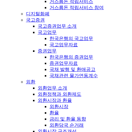
거스름돈 적립서비스
거스름돈 적립서비스 참여
디지털화폐
국고증권
국고증권업무 소개
국고업무
한국은행의 국고업무
국고업무자료
증권업무
한국은행의 증권업무
증권업무자료
국채 발행 및 환매공고
국채관련 물가연동계수
외환
외환업무 소개
외환정책과 외환제도
외환시장과 환율
외환시장
환율
금리 및 환율 동향
외환당국 순거래
외환시장 구조개선