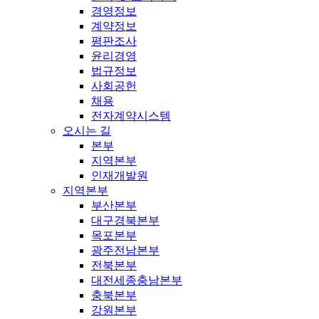
경영정보
계약정보
평판조사
윤리경영
법규정보
사회공헌
채용
전자계약시스템
오시는 길
본부
지역본부
인재개발원
지역본부
부산본부
대구경북본부
목포본부
광주전남본부
전북본부
대전세종충남본부
충북본부
강원본부