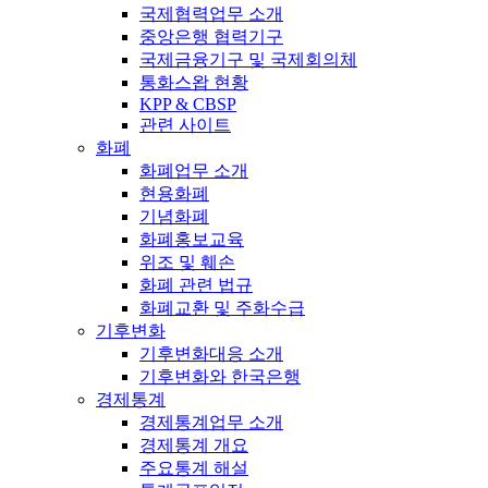
국제협력업무 소개
중앙은행 협력기구
국제금융기구 및 국제회의체
통화스왑 현황
KPP & CBSP
관련 사이트
화폐
화폐업무 소개
현용화폐
기념화폐
화폐홍보교육
위조 및 훼손
화폐 관련 법규
화폐교환 및 주화수급
기후변화
기후변화대응 소개
기후변화와 한국은행
경제통계
경제통계업무 소개
경제통계 개요
주요통계 해설