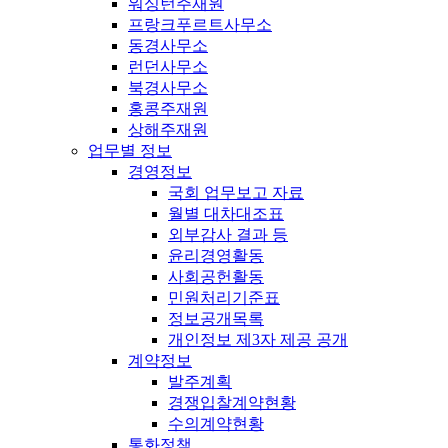
워싱턴주재원
프랑크푸르트사무소
동경사무소
런던사무소
북경사무소
홍콩주재원
상해주재원
업무별 정보
경영정보
국회 업무보고 자료
월별 대차대조표
외부감사 결과 등
윤리경영활동
사회공헌활동
민원처리기준표
정보공개목록
개인정보 제3자 제공 공개
계약정보
발주계획
경쟁입찰계약현황
수의계약현황
통화정책