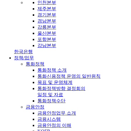
인천본부
제주본부
경기본부
경남본부
강릉본부
울산본부
포항본부
강남본부
한국은행
정책/업무
통화정책
통화정책 소개
통화신용정책 운영의 일반원칙
목표 및 운영체계
통화정책방향 결정회의
일정 및 자료
통화정책수단
금융안정
금융안정업무 소개
금융시스템
금융안정의 이해