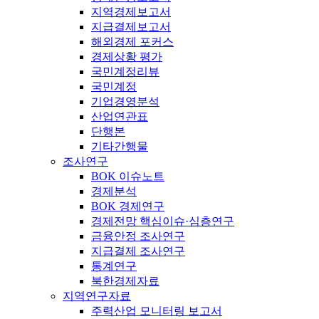
지역경제보고서
지급결제보고서
해외경제 포커스
경제상황 평가
국민계정리뷰
국민계정
기업경영분석
산업연관표
단행본
기타간행물
조사연구
BOK 이슈노트
경제분석
BOK 경제연구
경제전망 핵심이슈·심층연구
금융안정 조사연구
지급결제 조사연구
통계연구
북한경제자료
지역연구자료
주력산업 모니터링 보고서