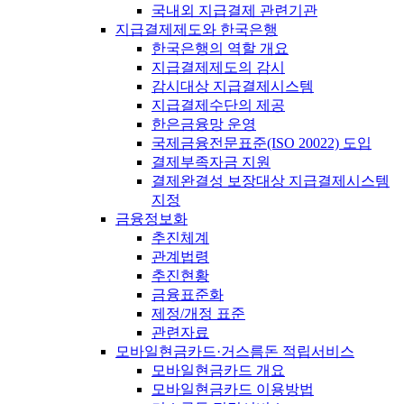
국내외 지급결제 관련기관
지급결제제도와 한국은행
한국은행의 역할 개요
지급결제제도의 감시
감시대상 지급결제시스템
지급결제수단의 제공
한은금융망 운영
국제금융전문표준(ISO 20022) 도입
결제부족자금 지원
결제완결성 보장대상 지급결제시스템
지정
금융정보화
추진체계
관계법령
추진현황
금융표준화
제정/개정 표준
관련자료
모바일현금카드·거스름돈 적립서비스
모바일현금카드 개요
모바일현금카드 이용방법