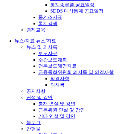
통계종류별 공표일정
SDDS 대상통계 공표일정
통계조사표
통계검색
경제교육
뉴스/자료
뉴스/자료
뉴스 및 의사록
보도자료
주간보도계획
언론보도해명자료
금융통화위원회 의사록 및 의결사항
의결사항
의사록
공지사항
연설 및 강연
총재 연설 및 강연
금통위원 연설 및 강연
기타 연설 및 강연
블로그
간행물