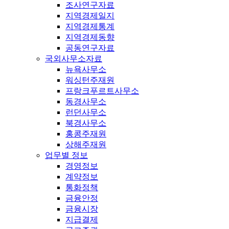
조사연구자료
지역경제일지
지역경제통계
지역경제동향
공동연구자료
국외사무소자료
뉴욕사무소
워싱턴주재원
프랑크푸르트사무소
동경사무소
런던사무소
북경사무소
홍콩주재원
상해주재원
업무별 정보
경영정보
계약정보
통화정책
금융안정
금융시장
지급결제