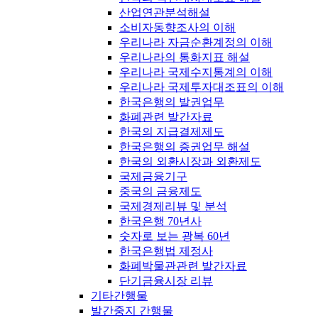
산업연관분석해설
소비자동향조사의 이해
우리나라 자금순환계정의 이해
우리나라의 통화지표 해설
우리나라 국제수지통계의 이해
우리나라 국제투자대조표의 이해
한국은행의 발권업무
화폐관련 발간자료
한국의 지급결제제도
한국은행의 증권업무 해설
한국의 외환시장과 외환제도
국제금융기구
중국의 금융제도
국제경제리뷰 및 분석
한국은행 70년사
숫자로 보는 광복 60년
한국은행법 제정사
화폐박물관관련 발간자료
단기금융시장 리뷰
기타간행물
발간중지 간행물