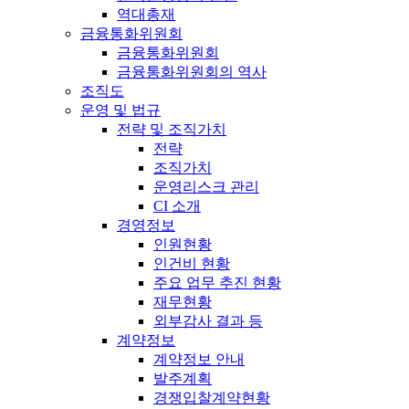
역대총재
금융통화위원회
금융통화위원회
금융통화위원회의 역사
조직도
운영 및 법규
전략 및 조직가치
전략
조직가치
운영리스크 관리
CI 소개
경영정보
인원현황
인건비 현황
주요 업무 추진 현황
재무현황
외부감사 결과 등
계약정보
계약정보 안내
발주계획
경쟁입찰계약현황