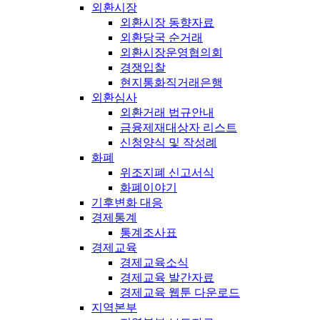
외환시장
외환시장 동향자료
외환당국 순거래
외환시장운영협의회
경쟁입찰
현지통화직거래은행
외환심사
외환거래 법규안내
금융제재대상자 리스트
신청양식 및 작성례
화폐
위조지폐 신고서식
화폐이야기
기후변화 대응
경제통계
통계조사표
경제교육
경제교육소식
경제교육 발간자료
경제교육 웹툰 다운로드
지역본부