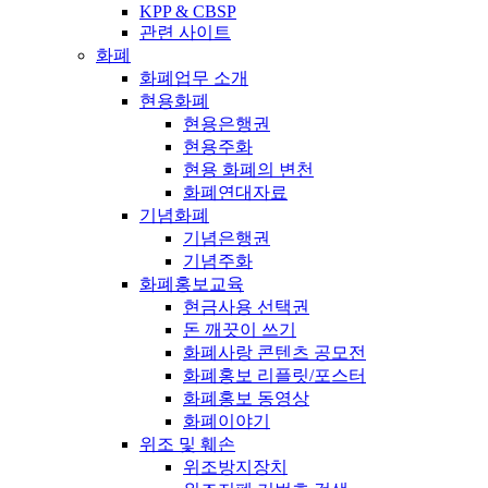
KPP & CBSP
관련 사이트
화폐
화폐업무 소개
현용화폐
현용은행권
현용주화
현용 화폐의 변천
화폐연대자료
기념화폐
기념은행권
기념주화
화폐홍보교육
현금사용 선택권
돈 깨끗이 쓰기
화폐사랑 콘텐츠 공모전
화폐홍보 리플릿/포스터
화폐홍보 동영상
화폐이야기
위조 및 훼손
위조방지장치