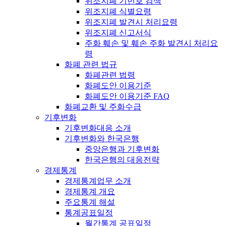
위조지폐 기번호 검색
위조지폐 식별요령
위조지폐 발견시 처리요령
위조지폐 신고서식
주화 훼손 및 훼손 주화 발견시 처리요
령
화폐 관련 법규
화폐관련 법령
화폐도안 이용기준
화폐도안 이용기준 FAQ
화폐교환 및 주화수급
기후변화
기후변화대응 소개
기후변화와 한국은행
중앙은행과 기후변화
한국은행의 대응전략
경제통계
경제통계업무 소개
경제통계 개요
주요통계 해설
통계공표일정
월간통계 공표일정