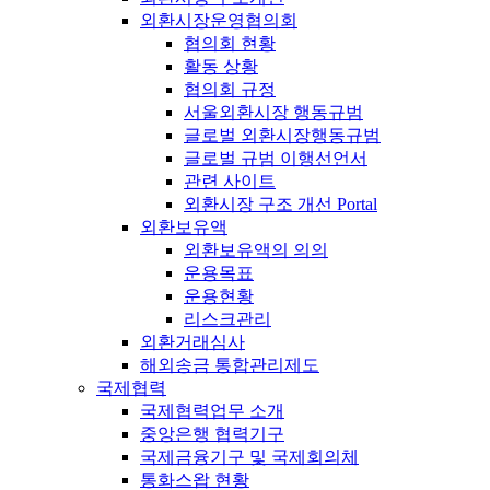
외환시장운영협의회
협의회 현황
활동 상황
협의회 규정
서울외환시장 행동규범
글로벌 외환시장행동규범
글로벌 규범 이행선언서
관련 사이트
외환시장 구조 개선 Portal
외환보유액
외환보유액의 의의
운용목표
운용현황
리스크관리
외환거래심사
해외송금 통합관리제도
국제협력
국제협력업무 소개
중앙은행 협력기구
국제금융기구 및 국제회의체
통화스왑 현황