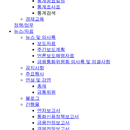
통계공표일정
통계조사표
통계검색
경제교육
정책/업무
뉴스/자료
뉴스 및 의사록
보도자료
주간보도계획
언론보도해명자료
금융통화위원회 의사록 및 의결사항
공지사항
주요행사
연설 및 강연
총재
금통위원
블로그
간행물
연차보고서
통화신용정책보고서
금융안정보고서
경제전망보고서