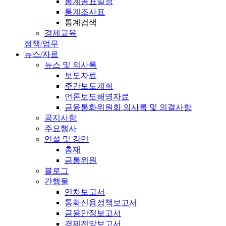
통계공표일정
통계조사표
통계검색
경제교육
정책/업무
뉴스/자료
뉴스 및 의사록
보도자료
주간보도계획
언론보도해명자료
금융통화위원회 의사록 및 의결사항
공지사항
주요행사
연설 및 강연
총재
금통위원
블로그
간행물
연차보고서
통화신용정책보고서
금융안정보고서
경제전망보고서