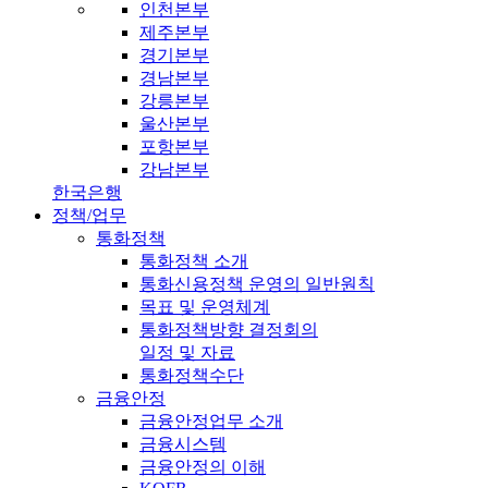
인천본부
제주본부
경기본부
경남본부
강릉본부
울산본부
포항본부
강남본부
한국은행
정책/업무
통화정책
통화정책 소개
통화신용정책 운영의 일반원칙
목표 및 운영체계
통화정책방향 결정회의
일정 및 자료
통화정책수단
금융안정
금융안정업무 소개
금융시스템
금융안정의 이해