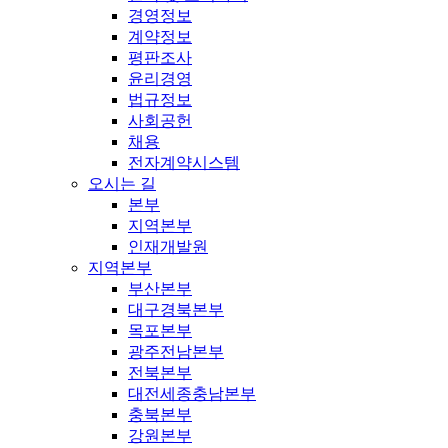
경영정보
계약정보
평판조사
윤리경영
법규정보
사회공헌
채용
전자계약시스템
오시는 길
본부
지역본부
인재개발원
지역본부
부산본부
대구경북본부
목포본부
광주전남본부
전북본부
대전세종충남본부
충북본부
강원본부