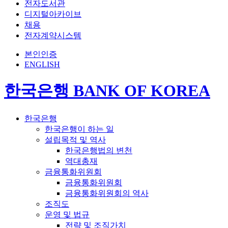
전자도서관
디지털아카이브
채용
전자계약시스템
본인인증
ENGLISH
한국은행 BANK OF KOREA
한국은행
한국은행이 하는 일
설립목적 및 역사
한국은행법의 변천
역대총재
금융통화위원회
금융통화위원회
금융통화위원회의 역사
조직도
운영 및 법규
전략 및 조직가치