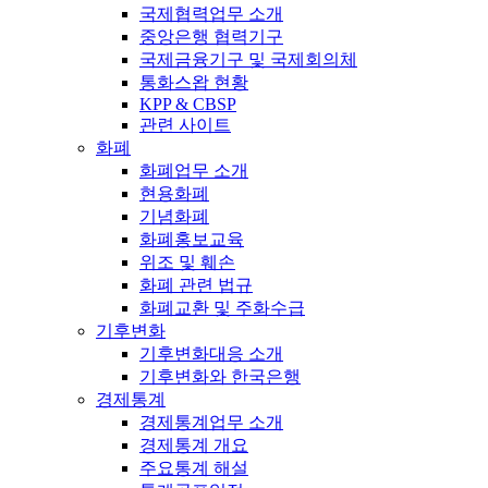
국제협력업무 소개
중앙은행 협력기구
국제금융기구 및 국제회의체
통화스왑 현황
KPP & CBSP
관련 사이트
화폐
화폐업무 소개
현용화폐
기념화폐
화폐홍보교육
위조 및 훼손
화폐 관련 법규
화폐교환 및 주화수급
기후변화
기후변화대응 소개
기후변화와 한국은행
경제통계
경제통계업무 소개
경제통계 개요
주요통계 해설