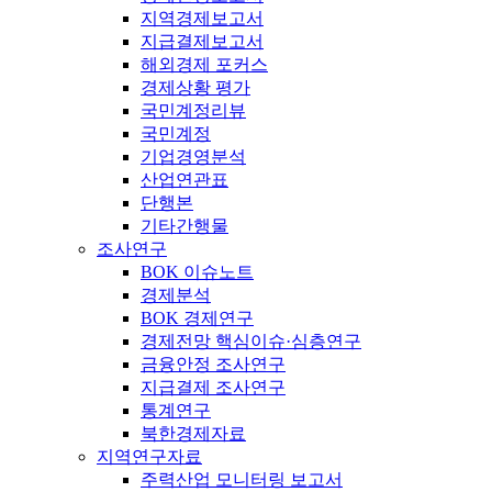
지역경제보고서
지급결제보고서
해외경제 포커스
경제상황 평가
국민계정리뷰
국민계정
기업경영분석
산업연관표
단행본
기타간행물
조사연구
BOK 이슈노트
경제분석
BOK 경제연구
경제전망 핵심이슈·심층연구
금융안정 조사연구
지급결제 조사연구
통계연구
북한경제자료
지역연구자료
주력산업 모니터링 보고서