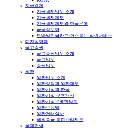
KOFR
지급결제
지급결제업무 소개
지급결제제도
지급결제제도와 한국은행
금융정보화
모바일현금카드·거스름돈 적립서비스
디지털화폐
국고증권
국고증권업무 소개
국고업무
증권업무
외환
외환업무 소개
외환정책과 외환제도
외환시장과 환율
외환시장 구조개선
외환시장운영협의회
외환보유액
외환거래심사
해외송금 통합관리제도
국제협력