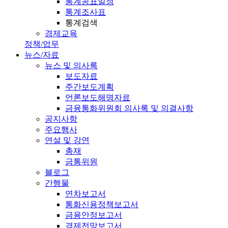
통계공표일정
통계조사표
통계검색
경제교육
정책/업무
뉴스/자료
뉴스 및 의사록
보도자료
주간보도계획
언론보도해명자료
금융통화위원회 의사록 및 의결사항
공지사항
주요행사
연설 및 강연
총재
금통위원
블로그
간행물
연차보고서
통화신용정책보고서
금융안정보고서
경제전망보고서