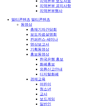
지역본부 보도자료
지역본부 공지사항
지역본부행사
멀티콘텐츠
멀티콘텐츠
동영상
총재기자간담회
보도자료설명회
컨퍼런스·세미나
영상보고서
기획동영상
홍보동영상
한국은행 홍보
화폐홍보
외환신고안내
디지털화폐
경제교육
어린이
청소년
교사
보드게임
일반인