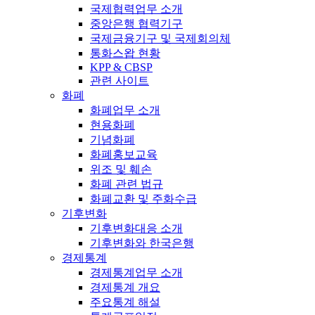
국제협력업무 소개
중앙은행 협력기구
국제금융기구 및 국제회의체
통화스왑 현황
KPP & CBSP
관련 사이트
화폐
화폐업무 소개
현용화폐
기념화폐
화폐홍보교육
위조 및 훼손
화폐 관련 법규
화폐교환 및 주화수급
기후변화
기후변화대응 소개
기후변화와 한국은행
경제통계
경제통계업무 소개
경제통계 개요
주요통계 해설