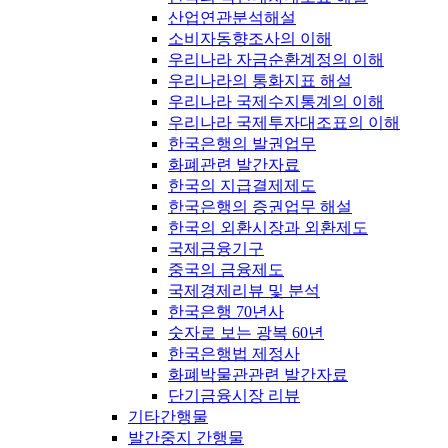
산업연관분석해설
소비자동향조사의 이해
우리나라 자금순환계정의 이해
우리나라의 통화지표 해설
우리나라 국제수지통계의 이해
우리나라 국제투자대조표의 이해
한국은행의 발권업무
화폐관련 발간자료
한국의 지급결제제도
한국은행의 증권업무 해설
한국의 외환시장과 외환제도
국제금융기구
중국의 금융제도
국제경제리뷰 및 분석
한국은행 70년사
숫자로 보는 광복 60년
한국은행법 제정사
화폐박물관관련 발간자료
단기금융시장 리뷰
기타간행물
발간중지 간행물