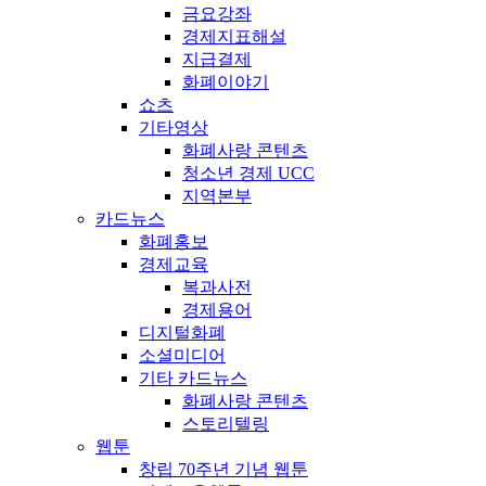
금요강좌
경제지표해설
지급결제
화폐이야기
쇼츠
기타영상
화폐사랑 콘텐츠
청소년 경제 UCC
지역본부
카드뉴스
화폐홍보
경제교육
복과사전
경제용어
디지털화폐
소셜미디어
기타 카드뉴스
화폐사랑 콘텐츠
스토리텔링
웹툰
창립 70주년 기념 웹툰