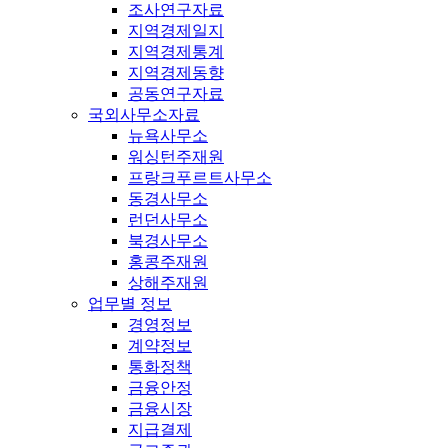
조사연구자료
지역경제일지
지역경제통계
지역경제동향
공동연구자료
국외사무소자료
뉴욕사무소
워싱턴주재원
프랑크푸르트사무소
동경사무소
런던사무소
북경사무소
홍콩주재원
상해주재원
업무별 정보
경영정보
계약정보
통화정책
금융안정
금융시장
지급결제