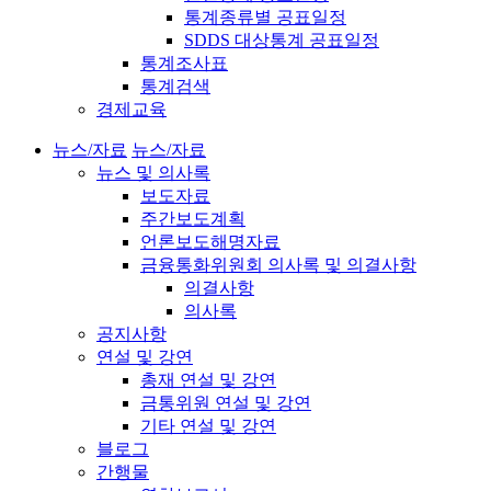
통계종류별 공표일정
SDDS 대상통계 공표일정
통계조사표
통계검색
경제교육
뉴스/자료
뉴스/자료
뉴스 및 의사록
보도자료
주간보도계획
언론보도해명자료
금융통화위원회 의사록 및 의결사항
의결사항
의사록
공지사항
연설 및 강연
총재 연설 및 강연
금통위원 연설 및 강연
기타 연설 및 강연
블로그
간행물