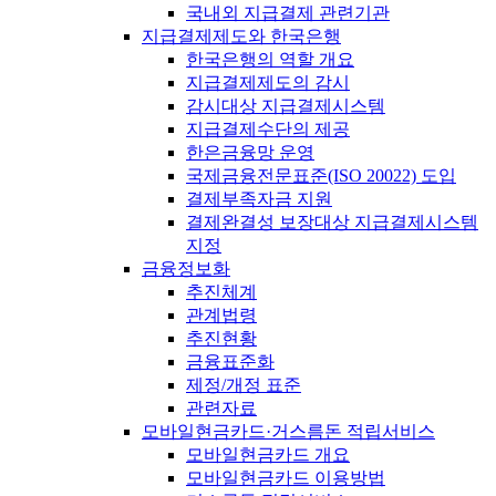
국내외 지급결제 관련기관
지급결제제도와 한국은행
한국은행의 역할 개요
지급결제제도의 감시
감시대상 지급결제시스템
지급결제수단의 제공
한은금융망 운영
국제금융전문표준(ISO 20022) 도입
결제부족자금 지원
결제완결성 보장대상 지급결제시스템
지정
금융정보화
추진체계
관계법령
추진현황
금융표준화
제정/개정 표준
관련자료
모바일현금카드·거스름돈 적립서비스
모바일현금카드 개요
모바일현금카드 이용방법