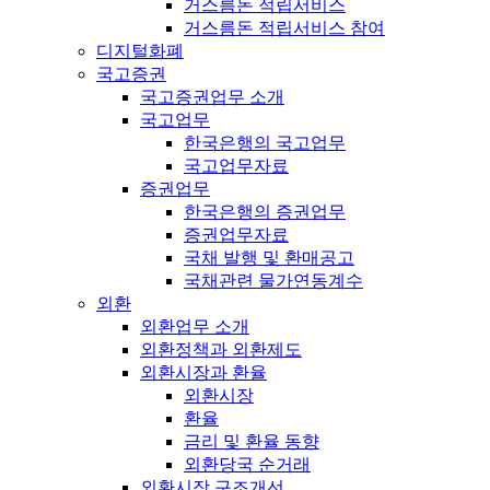
거스름돈 적립서비스
거스름돈 적립서비스 참여
디지털화폐
국고증권
국고증권업무 소개
국고업무
한국은행의 국고업무
국고업무자료
증권업무
한국은행의 증권업무
증권업무자료
국채 발행 및 환매공고
국채관련 물가연동계수
외환
외환업무 소개
외환정책과 외환제도
외환시장과 환율
외환시장
환율
금리 및 환율 동향
외환당국 순거래
외환시장 구조개선