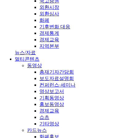
국고증권
외환시장
외환심사
화폐
기후변화 대응
경제통계
경제교육
지역본부
뉴스/자료
멀티콘텐츠
동영상
총재기자간담회
보도자료설명회
컨퍼런스·세미나
영상보고서
기획동영상
홍보동영상
경제교육
쇼츠
기타영상
카드뉴스
화폐홍보