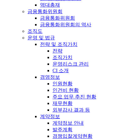
역대총재
금융통화위원회
금융통화위원회
금융통화위원회의 역사
조직도
운영 및 법규
전략 및 조직가치
전략
조직가치
운영리스크 관리
CI 소개
경영정보
인원현황
인건비 현황
주요 업무 추진 현황
재무현황
외부감사 결과 등
계약정보
계약정보 안내
발주계획
경쟁입찰계약현황