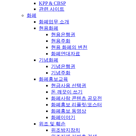
KPP & CBSP
관련 사이트
화폐
화폐업무 소개
현용화폐
현용은행권
현용주화
현용 화폐의 변천
화폐연대자료
기념화폐
기념은행권
기념주화
화폐홍보교육
현금사용 선택권
돈 깨끗이 쓰기
화폐사랑 콘텐츠 공모전
화폐홍보 리플릿/포스터
화폐홍보 동영상
화폐이야기
위조 및 훼손
위조방지장치