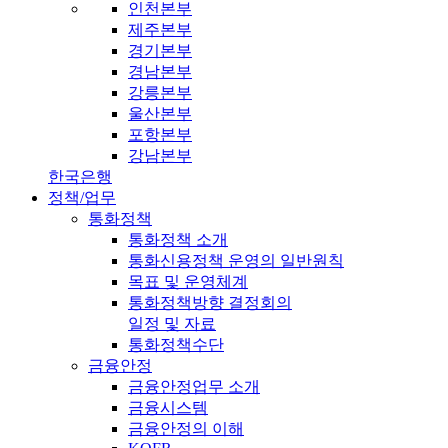
인천본부
제주본부
경기본부
경남본부
강릉본부
울산본부
포항본부
강남본부
한국은행
정책/업무
통화정책
통화정책 소개
통화신용정책 운영의 일반원칙
목표 및 운영체계
통화정책방향 결정회의
일정 및 자료
통화정책수단
금융안정
금융안정업무 소개
금융시스템
금융안정의 이해