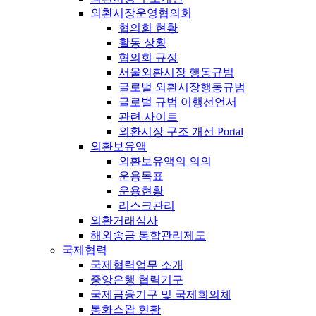
외환시장운영협의회
협의회 현황
활동 상황
협의회 규정
서울외환시장 행동규범
글로벌 외환시장행동규범
글로벌 규범 이행선언서
관련 사이트
외환시장 구조 개선 Portal
외환보유액
외환보유액의 의의
운용목표
운용현황
리스크관리
외환거래심사
해외송금 통합관리제도
국제협력
국제협력업무 소개
중앙은행 협력기구
국제금융기구 및 국제회의체
통화스왑 현황