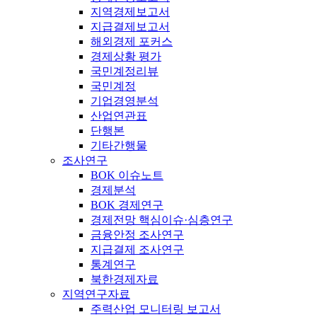
지역경제보고서
지급결제보고서
해외경제 포커스
경제상황 평가
국민계정리뷰
국민계정
기업경영분석
산업연관표
단행본
기타간행물
조사연구
BOK 이슈노트
경제분석
BOK 경제연구
경제전망 핵심이슈·심층연구
금융안정 조사연구
지급결제 조사연구
통계연구
북한경제자료
지역연구자료
주력산업 모니터링 보고서