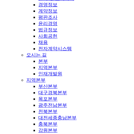
경영정보
계약정보
평판조사
윤리경영
법규정보
사회공헌
채용
전자계약시스템
오시는 길
본부
지역본부
인재개발원
지역본부
부산본부
대구경북본부
목포본부
광주전남본부
전북본부
대전세종충남본부
충북본부
강원본부