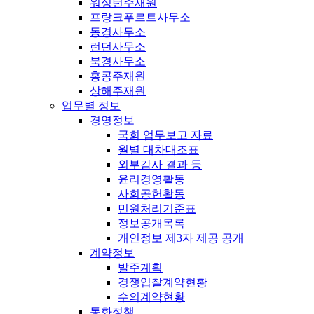
워싱턴주재원
프랑크푸르트사무소
동경사무소
런던사무소
북경사무소
홍콩주재원
상해주재원
업무별 정보
경영정보
국회 업무보고 자료
월별 대차대조표
외부감사 결과 등
윤리경영활동
사회공헌활동
민원처리기준표
정보공개목록
개인정보 제3자 제공 공개
계약정보
발주계획
경쟁입찰계약현황
수의계약현황
통화정책