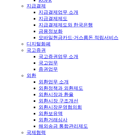
KOFR
지급결제
지급결제업무 소개
지급결제제도
지급결제제도와 한국은행
금융정보화
모바일현금카드·거스름돈 적립서비스
디지털화폐
국고증권
국고증권업무 소개
국고업무
증권업무
외환
외환업무 소개
외환정책과 외환제도
외환시장과 환율
외환시장 구조개선
외환시장운영협의회
외환보유액
외환거래심사
해외송금 통합관리제도
국제협력