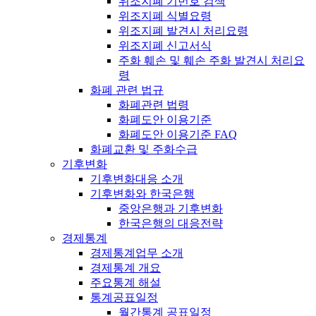
위조지폐 기번호 검색
위조지폐 식별요령
위조지폐 발견시 처리요령
위조지폐 신고서식
주화 훼손 및 훼손 주화 발견시 처리요
령
화폐 관련 법규
화폐관련 법령
화폐도안 이용기준
화폐도안 이용기준 FAQ
화폐교환 및 주화수급
기후변화
기후변화대응 소개
기후변화와 한국은행
중앙은행과 기후변화
한국은행의 대응전략
경제통계
경제통계업무 소개
경제통계 개요
주요통계 해설
통계공표일정
월간통계 공표일정