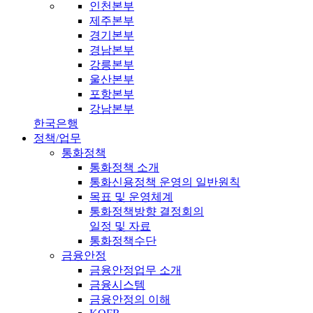
인천본부
제주본부
경기본부
경남본부
강릉본부
울산본부
포항본부
강남본부
한국은행
정책/업무
통화정책
통화정책 소개
통화신용정책 운영의 일반원칙
목표 및 운영체계
통화정책방향 결정회의
일정 및 자료
통화정책수단
금융안정
금융안정업무 소개
금융시스템
금융안정의 이해