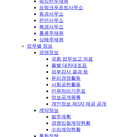
워싱턴주재원
프랑크푸르트사무소
동경사무소
런던사무소
북경사무소
홍콩주재원
상해주재원
업무별 정보
경영정보
국회 업무보고 자료
월별 대차대조표
외부감사 결과 등
윤리경영활동
사회공헌활동
민원처리기준표
정보공개목록
개인정보 제3자 제공 공개
계약정보
발주계획
경쟁입찰계약현황
수의계약현황
통화정책