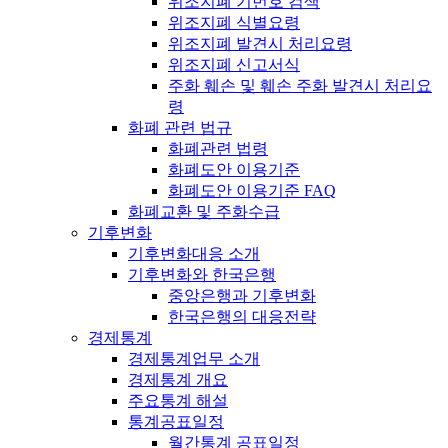
위조지폐 기번호 검색
위조지폐 식별요령
위조지폐 발견시 처리요령
위조지폐 신고서식
주화 훼손 및 훼손 주화 발견시 처리요
령
화폐 관련 법규
화폐관련 법령
화폐도안 이용기준
화폐도안 이용기준 FAQ
화폐교환 및 주화수급
기후변화
기후변화대응 소개
기후변화와 한국은행
중앙은행과 기후변화
한국은행의 대응전략
경제통계
경제통계업무 소개
경제통계 개요
주요통계 해설
통계공표일정
월간통계 공표일정