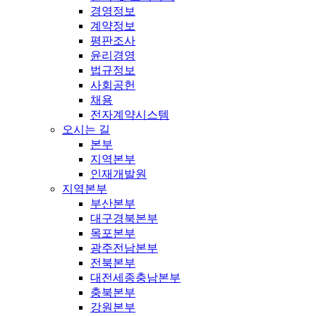
경영정보
계약정보
평판조사
윤리경영
법규정보
사회공헌
채용
전자계약시스템
오시는 길
본부
지역본부
인재개발원
지역본부
부산본부
대구경북본부
목포본부
광주전남본부
전북본부
대전세종충남본부
충북본부
강원본부