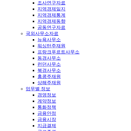
조사연구자료
지역경제일지
지역경제통계
지역경제동향
공동연구자료
국외사무소자료
뉴욕사무소
워싱턴주재원
프랑크푸르트사무소
동경사무소
런던사무소
북경사무소
홍콩주재원
상해주재원
업무별 정보
경영정보
계약정보
통화정책
금융안정
금융시장
지급결제