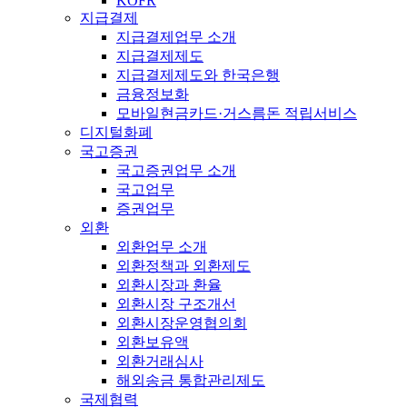
KOFR
지급결제
지급결제업무 소개
지급결제제도
지급결제제도와 한국은행
금융정보화
모바일현금카드·거스름돈 적립서비스
디지털화폐
국고증권
국고증권업무 소개
국고업무
증권업무
외환
외환업무 소개
외환정책과 외환제도
외환시장과 환율
외환시장 구조개선
외환시장운영협의회
외환보유액
외환거래심사
해외송금 통합관리제도
국제협력