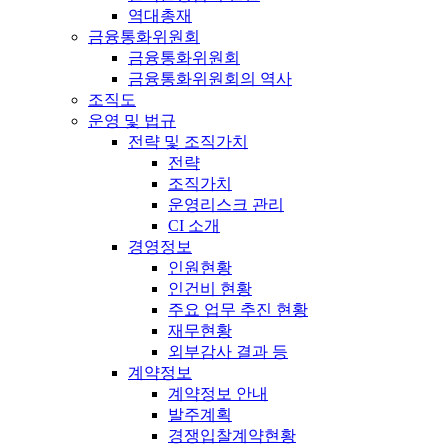
역대총재
금융통화위원회
금융통화위원회
금융통화위원회의 역사
조직도
운영 및 법규
전략 및 조직가치
전략
조직가치
운영리스크 관리
CI 소개
경영정보
인원현황
인건비 현황
주요 업무 추진 현황
재무현황
외부감사 결과 등
계약정보
계약정보 안내
발주계획
경쟁입찰계약현황