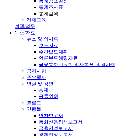
통계공표일정
통계조사표
통계검색
경제교육
정책/업무
뉴스/자료
뉴스 및 의사록
보도자료
주간보도계획
언론보도해명자료
금융통화위원회 의사록 및 의결사항
공지사항
주요행사
연설 및 강연
총재
금통위원
블로그
간행물
연차보고서
통화신용정책보고서
금융안정보고서
경제전망보고서