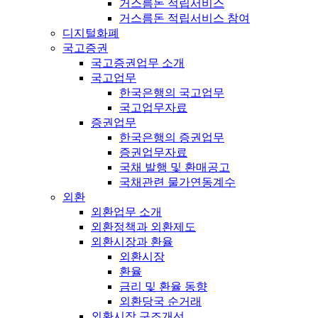
거스름돈 적립서비스
거스름돈 적립서비스 참여
디지털화폐
국고증권
국고증권업무 소개
국고업무
한국은행의 국고업무
국고업무자료
증권업무
한국은행의 증권업무
증권업무자료
국채 발행 및 환매공고
국채관련 물가연동계수
외환
외환업무 소개
외환정책과 외환제도
외환시장과 환율
외환시장
환율
금리 및 환율 동향
외환당국 순거래
외환시장 구조개선