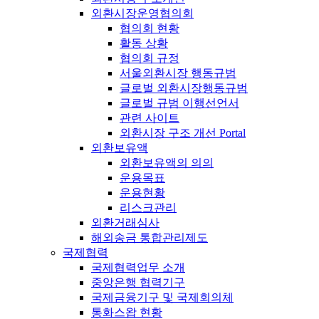
외환시장운영협의회
협의회 현황
활동 상황
협의회 규정
서울외환시장 행동규범
글로벌 외환시장행동규범
글로벌 규범 이행선언서
관련 사이트
외환시장 구조 개선 Portal
외환보유액
외환보유액의 의의
운용목표
운용현황
리스크관리
외환거래심사
해외송금 통합관리제도
국제협력
국제협력업무 소개
중앙은행 협력기구
국제금융기구 및 국제회의체
통화스왑 현황