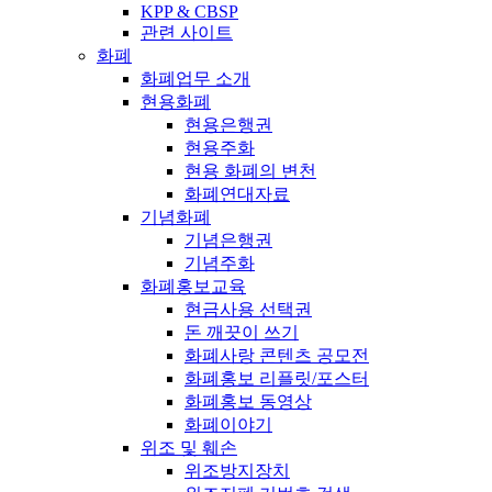
KPP & CBSP
관련 사이트
화폐
화폐업무 소개
현용화폐
현용은행권
현용주화
현용 화폐의 변천
화폐연대자료
기념화폐
기념은행권
기념주화
화폐홍보교육
현금사용 선택권
돈 깨끗이 쓰기
화폐사랑 콘텐츠 공모전
화폐홍보 리플릿/포스터
화폐홍보 동영상
화폐이야기
위조 및 훼손
위조방지장치