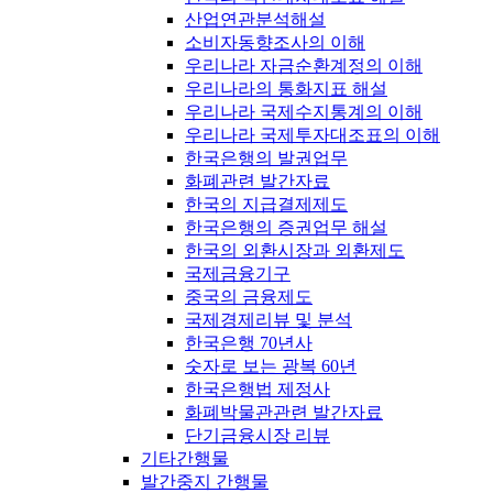
산업연관분석해설
소비자동향조사의 이해
우리나라 자금순환계정의 이해
우리나라의 통화지표 해설
우리나라 국제수지통계의 이해
우리나라 국제투자대조표의 이해
한국은행의 발권업무
화폐관련 발간자료
한국의 지급결제제도
한국은행의 증권업무 해설
한국의 외환시장과 외환제도
국제금융기구
중국의 금융제도
국제경제리뷰 및 분석
한국은행 70년사
숫자로 보는 광복 60년
한국은행법 제정사
화폐박물관관련 발간자료
단기금융시장 리뷰
기타간행물
발간중지 간행물