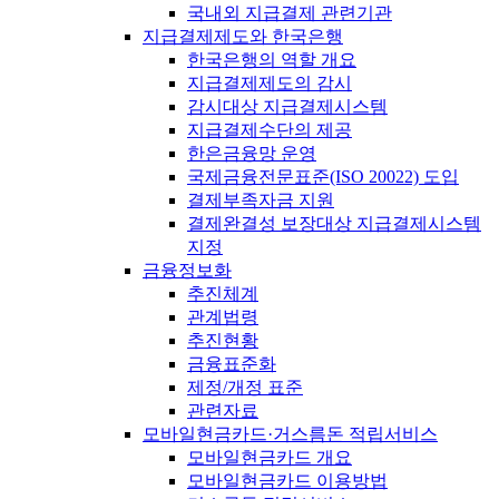
국내외 지급결제 관련기관
지급결제제도와 한국은행
한국은행의 역할 개요
지급결제제도의 감시
감시대상 지급결제시스템
지급결제수단의 제공
한은금융망 운영
국제금융전문표준(ISO 20022) 도입
결제부족자금 지원
결제완결성 보장대상 지급결제시스템
지정
금융정보화
추진체계
관계법령
추진현황
금융표준화
제정/개정 표준
관련자료
모바일현금카드·거스름돈 적립서비스
모바일현금카드 개요
모바일현금카드 이용방법