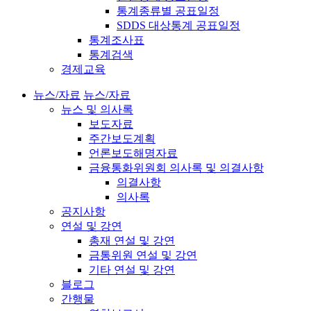
통계종류별 공표일정
SDDS 대상통계 공표일정
통계조사표
통계검색
경제교육
뉴스/자료
뉴스/자료
뉴스 및 의사록
보도자료
주간보도계획
언론보도해명자료
금융통화위원회 의사록 및 의결사항
의결사항
의사록
공지사항
연설 및 강연
총재 연설 및 강연
금통위원 연설 및 강연
기타 연설 및 강연
블로그
간행물