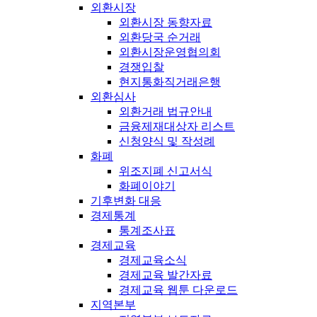
외환시장
외환시장 동향자료
외환당국 순거래
외환시장운영협의회
경쟁입찰
현지통화직거래은행
외환심사
외환거래 법규안내
금융제재대상자 리스트
신청양식 및 작성례
화폐
위조지폐 신고서식
화폐이야기
기후변화 대응
경제통계
통계조사표
경제교육
경제교육소식
경제교육 발간자료
경제교육 웹툰 다운로드
지역본부