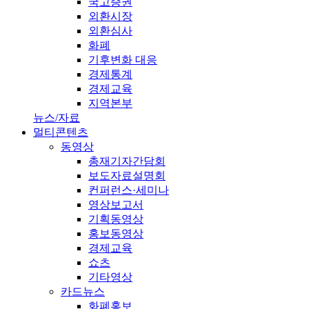
국고증권
외환시장
외환심사
화폐
기후변화 대응
경제통계
경제교육
지역본부
뉴스/자료
멀티콘텐츠
동영상
총재기자간담회
보도자료설명회
컨퍼런스·세미나
영상보고서
기획동영상
홍보동영상
경제교육
쇼츠
기타영상
카드뉴스
화폐홍보