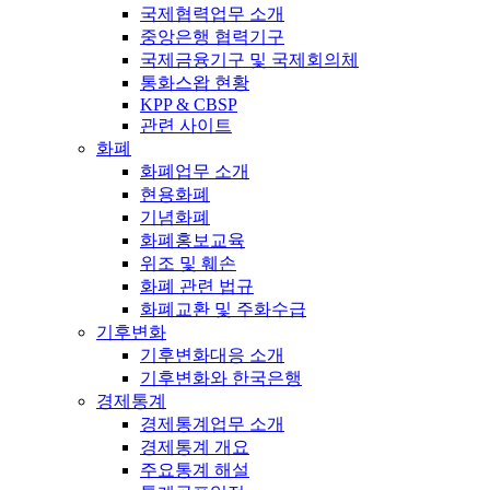
국제협력업무 소개
중앙은행 협력기구
국제금융기구 및 국제회의체
통화스왑 현황
KPP & CBSP
관련 사이트
화폐
화폐업무 소개
현용화폐
기념화폐
화폐홍보교육
위조 및 훼손
화폐 관련 법규
화폐교환 및 주화수급
기후변화
기후변화대응 소개
기후변화와 한국은행
경제통계
경제통계업무 소개
경제통계 개요
주요통계 해설