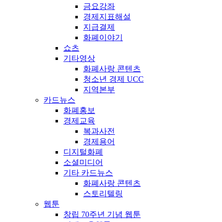
금요강좌
경제지표해설
지급결제
화폐이야기
쇼츠
기타영상
화폐사랑 콘텐츠
청소년 경제 UCC
지역본부
카드뉴스
화폐홍보
경제교육
복과사전
경제용어
디지털화폐
소셜미디어
기타 카드뉴스
화폐사랑 콘텐츠
스토리텔링
웹툰
창립 70주년 기념 웹툰