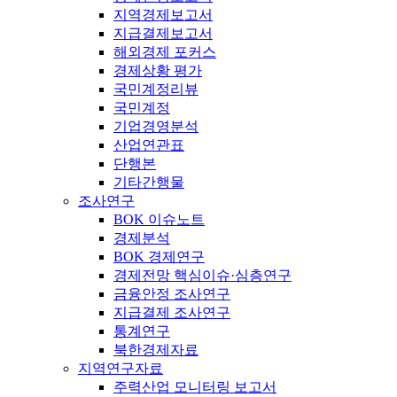
지역경제보고서
지급결제보고서
해외경제 포커스
경제상황 평가
국민계정리뷰
국민계정
기업경영분석
산업연관표
단행본
기타간행물
조사연구
BOK 이슈노트
경제분석
BOK 경제연구
경제전망 핵심이슈·심층연구
금융안정 조사연구
지급결제 조사연구
통계연구
북한경제자료
지역연구자료
주력산업 모니터링 보고서