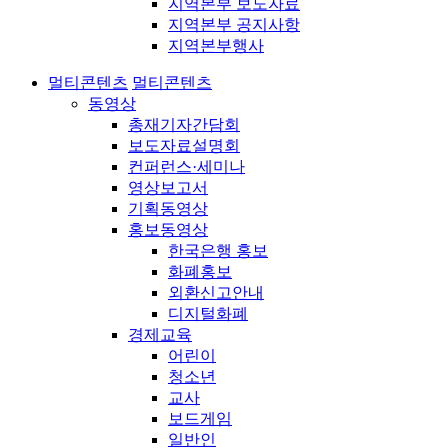
지역본부 보도자료
지역본부 공지사항
지역본부행사
멀티콘텐츠
멀티콘텐츠
동영상
총재기자간담회
보도자료설명회
컨퍼런스·세미나
영상보고서
기획동영상
홍보동영상
한국은행 홍보
화폐홍보
외환신고안내
디지털화폐
경제교육
어린이
청소년
교사
보드게임
일반인