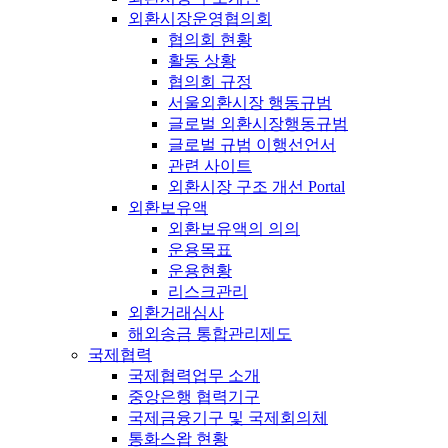
외환시장운영협의회
협의회 현황
활동 상황
협의회 규정
서울외환시장 행동규범
글로벌 외환시장행동규범
글로벌 규범 이행선언서
관련 사이트
외환시장 구조 개선 Portal
외환보유액
외환보유액의 의의
운용목표
운용현황
리스크관리
외환거래심사
해외송금 통합관리제도
국제협력
국제협력업무 소개
중앙은행 협력기구
국제금융기구 및 국제회의체
통화스왑 현황