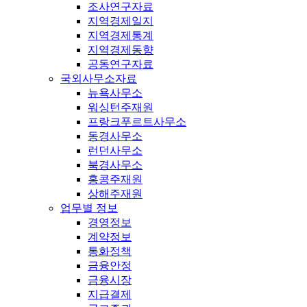
조사연구자료
지역경제일지
지역경제통계
지역경제동향
공동연구자료
국외사무소자료
뉴욕사무소
워싱턴주재원
프랑크푸르트사무소
동경사무소
런던사무소
북경사무소
홍콩주재원
상해주재원
업무별 정보
경영정보
계약정보
통화정책
금융안정
금융시장
지급결제