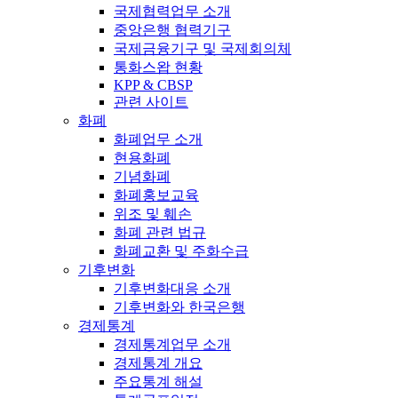
국제협력업무 소개
중앙은행 협력기구
국제금융기구 및 국제회의체
통화스왑 현황
KPP & CBSP
관련 사이트
화폐
화폐업무 소개
현용화폐
기념화폐
화폐홍보교육
위조 및 훼손
화폐 관련 법규
화폐교환 및 주화수급
기후변화
기후변화대응 소개
기후변화와 한국은행
경제통계
경제통계업무 소개
경제통계 개요
주요통계 해설