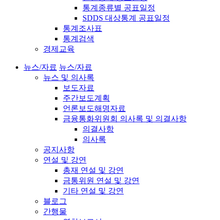
통계종류별 공표일정
SDDS 대상통계 공표일정
통계조사표
통계검색
경제교육
뉴스/자료
뉴스/자료
뉴스 및 의사록
보도자료
주간보도계획
언론보도해명자료
금융통화위원회 의사록 및 의결사항
의결사항
의사록
공지사항
연설 및 강연
총재 연설 및 강연
금통위원 연설 및 강연
기타 연설 및 강연
블로그
간행물