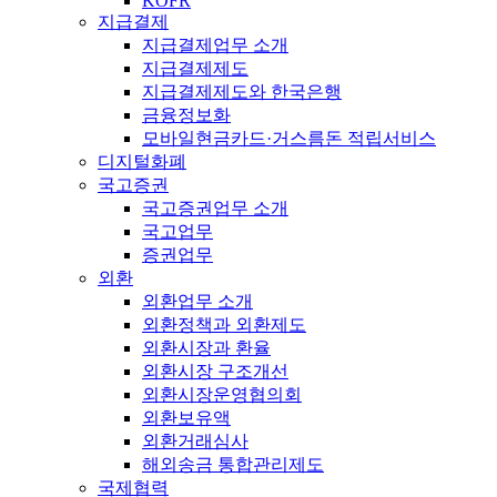
KOFR
지급결제
지급결제업무 소개
지급결제제도
지급결제제도와 한국은행
금융정보화
모바일현금카드·거스름돈 적립서비스
디지털화폐
국고증권
국고증권업무 소개
국고업무
증권업무
외환
외환업무 소개
외환정책과 외환제도
외환시장과 환율
외환시장 구조개선
외환시장운영협의회
외환보유액
외환거래심사
해외송금 통합관리제도
국제협력