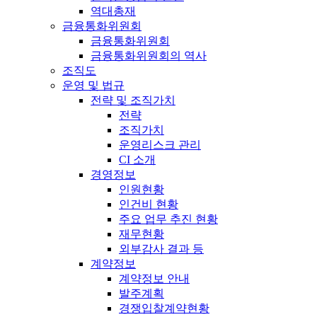
역대총재
금융통화위원회
금융통화위원회
금융통화위원회의 역사
조직도
운영 및 법규
전략 및 조직가치
전략
조직가치
운영리스크 관리
CI 소개
경영정보
인원현황
인건비 현황
주요 업무 추진 현황
재무현황
외부감사 결과 등
계약정보
계약정보 안내
발주계획
경쟁입찰계약현황