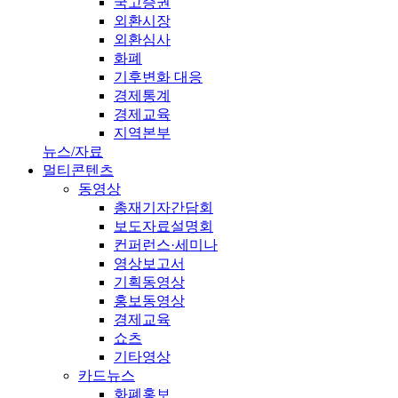
국고증권
외환시장
외환심사
화폐
기후변화 대응
경제통계
경제교육
지역본부
뉴스/자료
멀티콘텐츠
동영상
총재기자간담회
보도자료설명회
컨퍼런스·세미나
영상보고서
기획동영상
홍보동영상
경제교육
쇼츠
기타영상
카드뉴스
화폐홍보