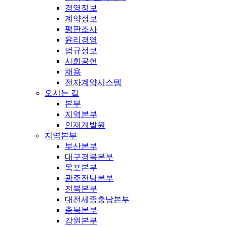
경영정보
계약정보
평판조사
윤리경영
법규정보
사회공헌
채용
전자계약시스템
오시는 길
본부
지역본부
인재개발원
지역본부
부산본부
대구경북본부
목포본부
광주전남본부
전북본부
대전세종충남본부
충북본부
강원본부