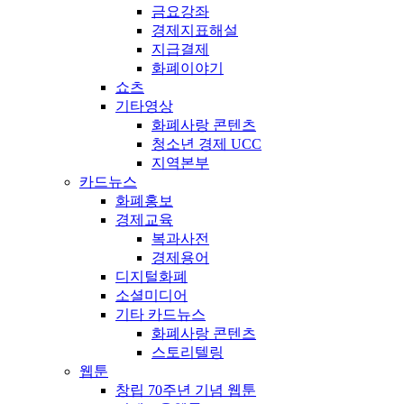
금요강좌
경제지표해설
지급결제
화폐이야기
쇼츠
기타영상
화폐사랑 콘텐츠
청소년 경제 UCC
지역본부
카드뉴스
화폐홍보
경제교육
복과사전
경제용어
디지털화폐
소셜미디어
기타 카드뉴스
화폐사랑 콘텐츠
스토리텔링
웹툰
창립 70주년 기념 웹툰