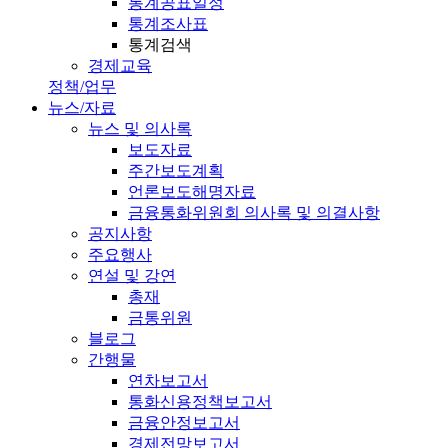
통계공표일정
통계조사표
통계검색
경제교육
정책/업무
뉴스/자료
뉴스 및 의사록
보도자료
주간보도계획
언론보도해명자료
금융통화위원회 의사록 및 의결사항
공지사항
주요행사
연설 및 강연
총재
금통위원
블로그
간행물
연차보고서
통화신용정책보고서
금융안정보고서
경제전망보고서