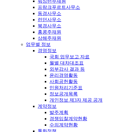
워싱턴주재원
프랑크푸르트사무소
동경사무소
런던사무소
북경사무소
홍콩주재원
상해주재원
업무별 정보
경영정보
국회 업무보고 자료
월별 대차대조표
외부감사 결과 등
윤리경영활동
사회공헌활동
민원처리기준표
정보공개목록
개인정보 제3자 제공 공개
계약정보
발주계획
경쟁입찰계약현황
수의계약현황
통화정책