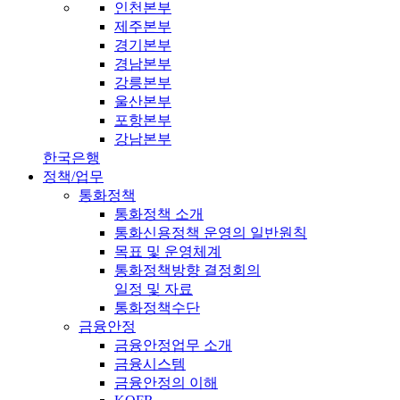
인천본부
제주본부
경기본부
경남본부
강릉본부
울산본부
포항본부
강남본부
한국은행
정책/업무
통화정책
통화정책 소개
통화신용정책 운영의 일반원칙
목표 및 운영체계
통화정책방향 결정회의
일정 및 자료
통화정책수단
금융안정
금융안정업무 소개
금융시스템
금융안정의 이해