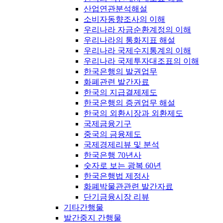
산업연관분석해설
소비자동향조사의 이해
우리나라 자금순환계정의 이해
우리나라의 통화지표 해설
우리나라 국제수지통계의 이해
우리나라 국제투자대조표의 이해
한국은행의 발권업무
화폐관련 발간자료
한국의 지급결제제도
한국은행의 증권업무 해설
한국의 외환시장과 외환제도
국제금융기구
중국의 금융제도
국제경제리뷰 및 분석
한국은행 70년사
숫자로 보는 광복 60년
한국은행법 제정사
화폐박물관관련 발간자료
단기금융시장 리뷰
기타간행물
발간중지 간행물