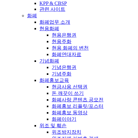
KPP & CBSP
관련 사이트
화폐
화폐업무 소개
현용화폐
현용은행권
현용주화
현용 화폐의 변천
화폐연대자료
기념화폐
기념은행권
기념주화
화폐홍보교육
현금사용 선택권
돈 깨끗이 쓰기
화폐사랑 콘텐츠 공모전
화폐홍보 리플릿/포스터
화폐홍보 동영상
화폐이야기
위조 및 훼손
위조방지장치