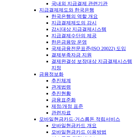
국내외 지급결제 관련기관
지급결제제도와 한국은행
한국은행의 역할 개요
지급결제제도의 감시
감시대상 지급결제시스템
지급결제수단의 제공
한은금융망 운영
국제금융전문표준(ISO 20022) 도입
결제부족자금 지원
결제완결성 보장대상 지급결제시스템
지정
금융정보화
추진체계
관계법령
추진현황
금융표준화
제정/개정 표준
관련자료
모바일현금카드·거스름돈 적립서비스
모바일현금카드 개요
모바일현금카드 이용방법