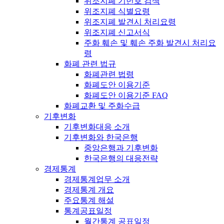
위조지폐 기번호 검색
위조지폐 식별요령
위조지폐 발견시 처리요령
위조지폐 신고서식
주화 훼손 및 훼손 주화 발견시 처리요
령
화폐 관련 법규
화폐관련 법령
화폐도안 이용기준
화폐도안 이용기준 FAQ
화폐교환 및 주화수급
기후변화
기후변화대응 소개
기후변화와 한국은행
중앙은행과 기후변화
한국은행의 대응전략
경제통계
경제통계업무 소개
경제통계 개요
주요통계 해설
통계공표일정
월간통계 공표일정