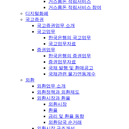
거스름돈 적립서비스
거스름돈 적립서비스 참여
디지털화폐
국고증권
국고증권업무 소개
국고업무
한국은행의 국고업무
국고업무자료
증권업무
한국은행의 증권업무
증권업무자료
국채 발행 및 환매공고
국채관련 물가연동계수
외환
외환업무 소개
외환정책과 외환제도
외환시장과 환율
외환시장
환율
금리 및 환율 동향
외환당국 순거래
외환시장 구조개선