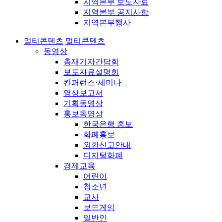
지역본부 보도자료
지역본부 공지사항
지역본부행사
멀티콘텐츠
멀티콘텐츠
동영상
총재기자간담회
보도자료설명회
컨퍼런스·세미나
영상보고서
기획동영상
홍보동영상
한국은행 홍보
화폐홍보
외환신고안내
디지털화폐
경제교육
어린이
청소년
교사
보드게임
일반인