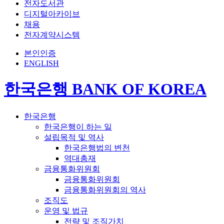
전자도서관
디지털아카이브
채용
전자계약시스템
본인인증
ENGLISH
한국은행 BANK OF KOREA
한국은행
한국은행이 하는 일
설립목적 및 역사
한국은행법의 변천
역대총재
금융통화위원회
금융통화위원회
금융통화위원회의 역사
조직도
운영 및 법규
전략 및 조직가치