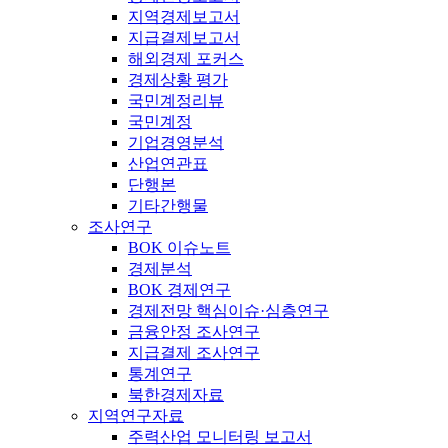
지역경제보고서
지급결제보고서
해외경제 포커스
경제상황 평가
국민계정리뷰
국민계정
기업경영분석
산업연관표
단행본
기타간행물
조사연구
BOK 이슈노트
경제분석
BOK 경제연구
경제전망 핵심이슈·심층연구
금융안정 조사연구
지급결제 조사연구
통계연구
북한경제자료
지역연구자료
주력산업 모니터링 보고서