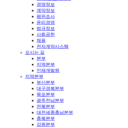
경영정보
계약정보
평판조사
윤리경영
법규정보
사회공헌
채용
전자계약시스템
오시는 길
본부
지역본부
인재개발원
지역본부
부산본부
대구경북본부
목포본부
광주전남본부
전북본부
대전세종충남본부
충북본부
강원본부