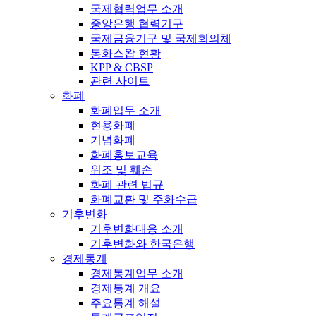
국제협력업무 소개
중앙은행 협력기구
국제금융기구 및 국제회의체
통화스왑 현황
KPP & CBSP
관련 사이트
화폐
화폐업무 소개
현용화폐
기념화폐
화폐홍보교육
위조 및 훼손
화폐 관련 법규
화폐교환 및 주화수급
기후변화
기후변화대응 소개
기후변화와 한국은행
경제통계
경제통계업무 소개
경제통계 개요
주요통계 해설