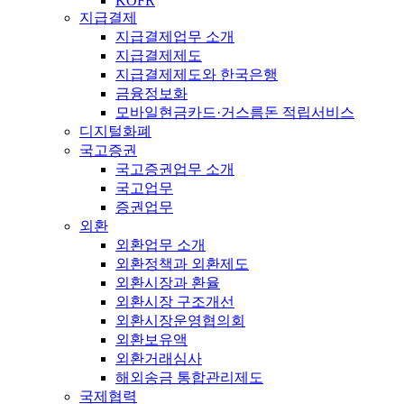
KOFR
지급결제
지급결제업무 소개
지급결제제도
지급결제제도와 한국은행
금융정보화
모바일현금카드·거스름돈 적립서비스
디지털화폐
국고증권
국고증권업무 소개
국고업무
증권업무
외환
외환업무 소개
외환정책과 외환제도
외환시장과 환율
외환시장 구조개선
외환시장운영협의회
외환보유액
외환거래심사
해외송금 통합관리제도
국제협력