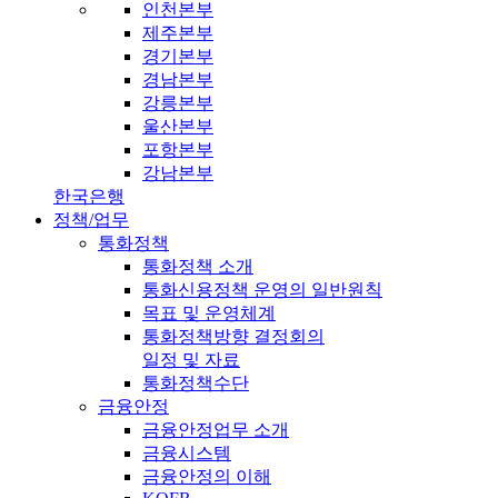
인천본부
제주본부
경기본부
경남본부
강릉본부
울산본부
포항본부
강남본부
한국은행
정책/업무
통화정책
통화정책 소개
통화신용정책 운영의 일반원칙
목표 및 운영체계
통화정책방향 결정회의
일정 및 자료
통화정책수단
금융안정
금융안정업무 소개
금융시스템
금융안정의 이해