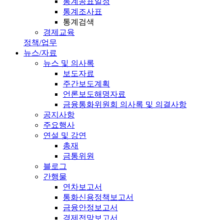
통계공표일정
통계조사표
통계검색
경제교육
정책/업무
뉴스/자료
뉴스 및 의사록
보도자료
주간보도계획
언론보도해명자료
금융통화위원회 의사록 및 의결사항
공지사항
주요행사
연설 및 강연
총재
금통위원
블로그
간행물
연차보고서
통화신용정책보고서
금융안정보고서
경제전망보고서