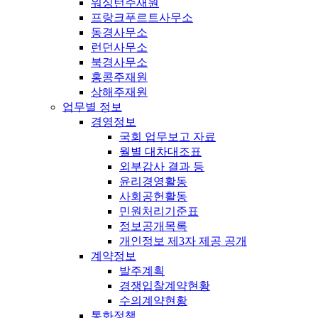
워싱턴주재원
프랑크푸르트사무소
동경사무소
런던사무소
북경사무소
홍콩주재원
상해주재원
업무별 정보
경영정보
국회 업무보고 자료
월별 대차대조표
외부감사 결과 등
윤리경영활동
사회공헌활동
민원처리기준표
정보공개목록
개인정보 제3자 제공 공개
계약정보
발주계획
경쟁입찰계약현황
수의계약현황
통화정책