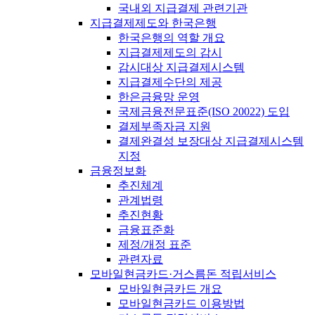
국내외 지급결제 관련기관
지급결제제도와 한국은행
한국은행의 역할 개요
지급결제제도의 감시
감시대상 지급결제시스템
지급결제수단의 제공
한은금융망 운영
국제금융전문표준(ISO 20022) 도입
결제부족자금 지원
결제완결성 보장대상 지급결제시스템
지정
금융정보화
추진체계
관계법령
추진현황
금융표준화
제정/개정 표준
관련자료
모바일현금카드·거스름돈 적립서비스
모바일현금카드 개요
모바일현금카드 이용방법