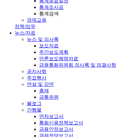
통계공표일정
통계조사표
통계검색
경제교육
정책/업무
뉴스/자료
뉴스 및 의사록
보도자료
주간보도계획
언론보도해명자료
금융통화위원회 의사록 및 의결사항
공지사항
주요행사
연설 및 강연
총재
금통위원
블로그
간행물
연차보고서
통화신용정책보고서
금융안정보고서
경제전망보고서