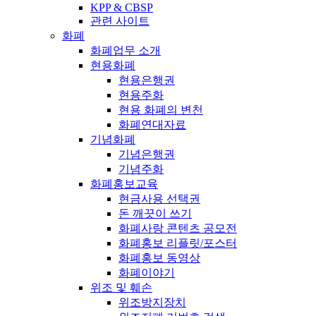
KPP & CBSP
관련 사이트
화폐
화폐업무 소개
현용화폐
현용은행권
현용주화
현용 화폐의 변천
화폐연대자료
기념화폐
기념은행권
기념주화
화폐홍보교육
현금사용 선택권
돈 깨끗이 쓰기
화폐사랑 콘텐츠 공모전
화폐홍보 리플릿/포스터
화폐홍보 동영상
화폐이야기
위조 및 훼손
위조방지장치