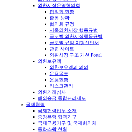
외환시장운영협의회
협의회 현황
활동 상황
협의회 규정
서울외환시장 행동규범
글로벌 외환시장행동규범
글로벌 규범 이행선언서
관련 사이트
외환시장 구조 개선 Portal
외환보유액
외환보유액의 의의
운용목표
운용현황
리스크관리
외환거래심사
해외송금 통합관리제도
국제협력
국제협력업무 소개
중앙은행 협력기구
국제금융기구 및 국제회의체
통화스왑 현황