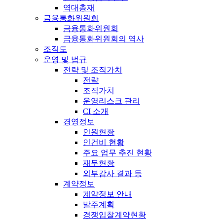
역대총재
금융통화위원회
금융통화위원회
금융통화위원회의 역사
조직도
운영 및 법규
전략 및 조직가치
전략
조직가치
운영리스크 관리
CI 소개
경영정보
인원현황
인건비 현황
주요 업무 추진 현황
재무현황
외부감사 결과 등
계약정보
계약정보 안내
발주계획
경쟁입찰계약현황