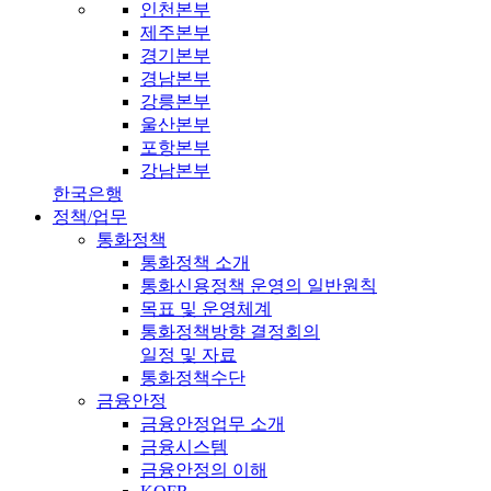
인천본부
제주본부
경기본부
경남본부
강릉본부
울산본부
포항본부
강남본부
한국은행
정책/업무
통화정책
통화정책 소개
통화신용정책 운영의 일반원칙
목표 및 운영체계
통화정책방향 결정회의
일정 및 자료
통화정책수단
금융안정
금융안정업무 소개
금융시스템
금융안정의 이해