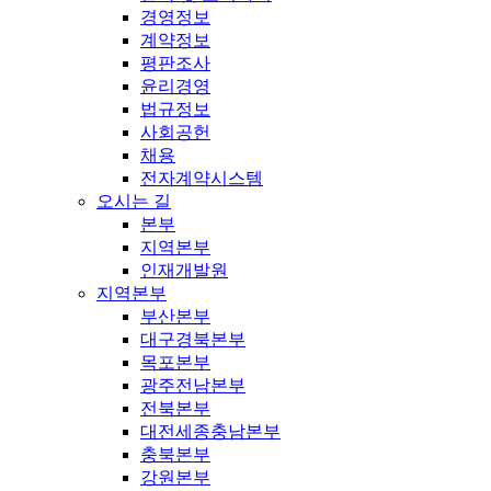
경영정보
계약정보
평판조사
윤리경영
법규정보
사회공헌
채용
전자계약시스템
오시는 길
본부
지역본부
인재개발원
지역본부
부산본부
대구경북본부
목포본부
광주전남본부
전북본부
대전세종충남본부
충북본부
강원본부