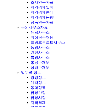
조사연구자료
지역경제일지
지역경제통계
지역경제동향
공동연구자료
국외사무소자료
뉴욕사무소
워싱턴주재원
프랑크푸르트사무소
동경사무소
런던사무소
북경사무소
홍콩주재원
상해주재원
업무별 정보
경영정보
계약정보
통화정책
금융안정
금융시장
지급결제