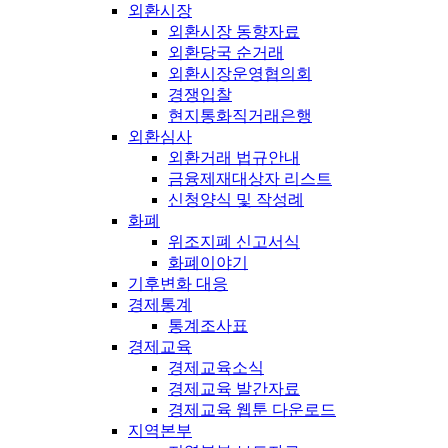
외환시장
외환시장 동향자료
외환당국 순거래
외환시장운영협의회
경쟁입찰
현지통화직거래은행
외환심사
외환거래 법규안내
금융제재대상자 리스트
신청양식 및 작성례
화폐
위조지폐 신고서식
화폐이야기
기후변화 대응
경제통계
통계조사표
경제교육
경제교육소식
경제교육 발간자료
경제교육 웹툰 다운로드
지역본부