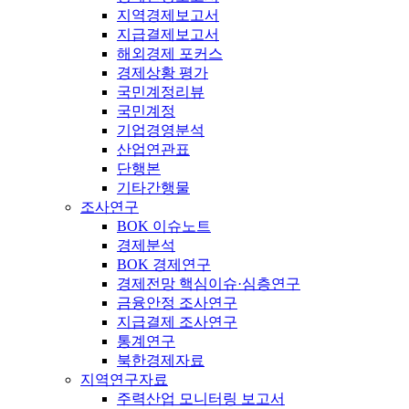
지역경제보고서
지급결제보고서
해외경제 포커스
경제상황 평가
국민계정리뷰
국민계정
기업경영분석
산업연관표
단행본
기타간행물
조사연구
BOK 이슈노트
경제분석
BOK 경제연구
경제전망 핵심이슈·심층연구
금융안정 조사연구
지급결제 조사연구
통계연구
북한경제자료
지역연구자료
주력산업 모니터링 보고서