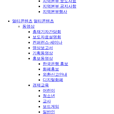
지역본부 보도자료
지역본부 공지사항
지역본부행사
멀티콘텐츠
멀티콘텐츠
동영상
총재기자간담회
보도자료설명회
컨퍼런스·세미나
영상보고서
기획동영상
홍보동영상
한국은행 홍보
화폐홍보
외환신고안내
디지털화폐
경제교육
어린이
청소년
교사
보드게임
일반인