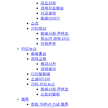
금요강좌
경제지표해설
지급결제
화폐이야기
쇼츠
기타영상
화폐사랑 콘텐츠
청소년 경제 UCC
지역본부
카드뉴스
화폐홍보
경제교육
복과사전
경제용어
디지털화폐
소셜미디어
기타 카드뉴스
화폐사랑 콘텐츠
스토리텔링
웹툰
창립 70주년 기념 웹툰