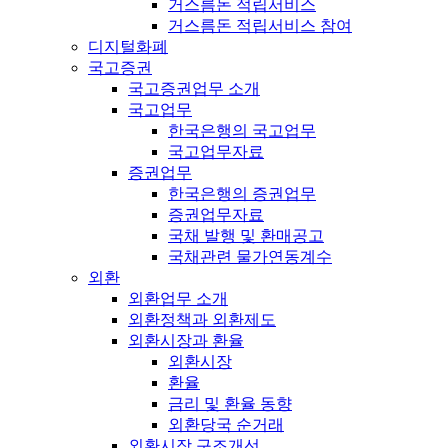
거스름돈 적립서비스
거스름돈 적립서비스 참여
디지털화폐
국고증권
국고증권업무 소개
국고업무
한국은행의 국고업무
국고업무자료
증권업무
한국은행의 증권업무
증권업무자료
국채 발행 및 환매공고
국채관련 물가연동계수
외환
외환업무 소개
외환정책과 외환제도
외환시장과 환율
외환시장
환율
금리 및 환율 동향
외환당국 순거래
외환시장 구조개선