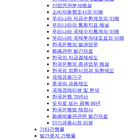
산업연관분석해설
소비자동향조사의 이해
우리나라 자금순환계정의 이해
우리나라의 통화지표 해설
우리나라 국제수지통계의 이해
우리나라 국제투자대조표의 이해
한국은행의 발권업무
화폐관련 발간자료
한국의 지급결제제도
한국은행의 증권업무 해설
한국의 외환시장과 외환제도
국제금융기구
중국의 금융제도
국제경제리뷰 및 분석
한국은행 70년사
숫자로 보는 광복 60년
한국은행법 제정사
화폐박물관관련 발간자료
단기금융시장 리뷰
기타간행물
발간중지 간행물