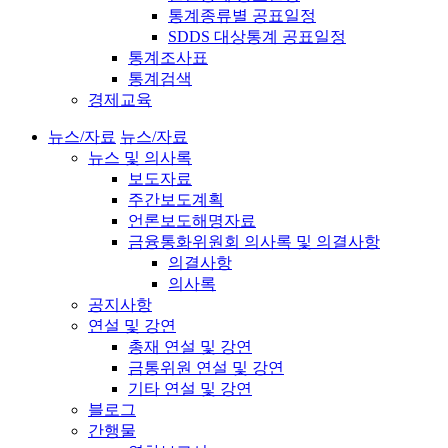
통계종류별 공표일정
SDDS 대상통계 공표일정
통계조사표
통계검색
경제교육
뉴스/자료
뉴스/자료
뉴스 및 의사록
보도자료
주간보도계획
언론보도해명자료
금융통화위원회 의사록 및 의결사항
의결사항
의사록
공지사항
연설 및 강연
총재 연설 및 강연
금통위원 연설 및 강연
기타 연설 및 강연
블로그
간행물