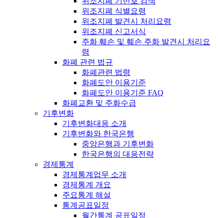
위조지폐 기번호 검색
위조지폐 식별요령
위조지폐 발견시 처리요령
위조지폐 신고서식
주화 훼손 및 훼손 주화 발견시 처리요
령
화폐 관련 법규
화폐관련 법령
화폐도안 이용기준
화폐도안 이용기준 FAQ
화폐교환 및 주화수급
기후변화
기후변화대응 소개
기후변화와 한국은행
중앙은행과 기후변화
한국은행의 대응전략
경제통계
경제통계업무 소개
경제통계 개요
주요통계 해설
통계공표일정
월간통계 공표일정