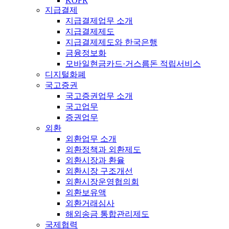
KOFR
지급결제
지급결제업무 소개
지급결제제도
지급결제제도와 한국은행
금융정보화
모바일현금카드·거스름돈 적립서비스
디지털화폐
국고증권
국고증권업무 소개
국고업무
증권업무
외환
외환업무 소개
외환정책과 외환제도
외환시장과 환율
외환시장 구조개선
외환시장운영협의회
외환보유액
외환거래심사
해외송금 통합관리제도
국제협력