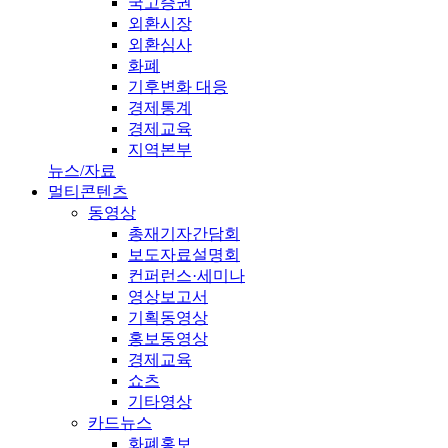
국고증권
외환시장
외환심사
화폐
기후변화 대응
경제통계
경제교육
지역본부
뉴스/자료
멀티콘텐츠
동영상
총재기자간담회
보도자료설명회
컨퍼런스·세미나
영상보고서
기획동영상
홍보동영상
경제교육
쇼츠
기타영상
카드뉴스
화폐홍보