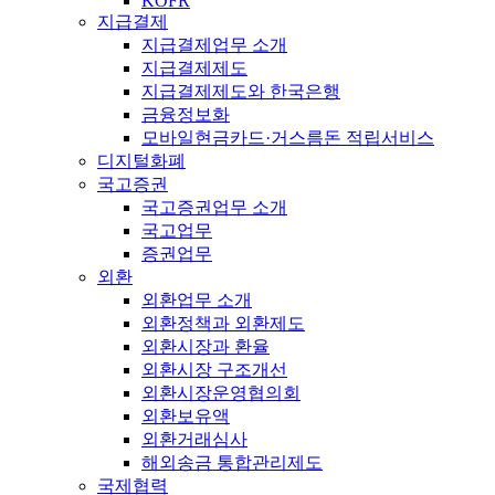
KOFR
지급결제
지급결제업무 소개
지급결제제도
지급결제제도와 한국은행
금융정보화
모바일현금카드·거스름돈 적립서비스
디지털화폐
국고증권
국고증권업무 소개
국고업무
증권업무
외환
외환업무 소개
외환정책과 외환제도
외환시장과 환율
외환시장 구조개선
외환시장운영협의회
외환보유액
외환거래심사
해외송금 통합관리제도
국제협력