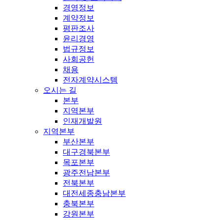
경영정보
계약정보
평판조사
윤리경영
법규정보
사회공헌
채용
전자계약시스템
오시는 길
본부
지역본부
인재개발원
지역본부
부산본부
대구경북본부
목포본부
광주전남본부
전북본부
대전세종충남본부
충북본부
강원본부