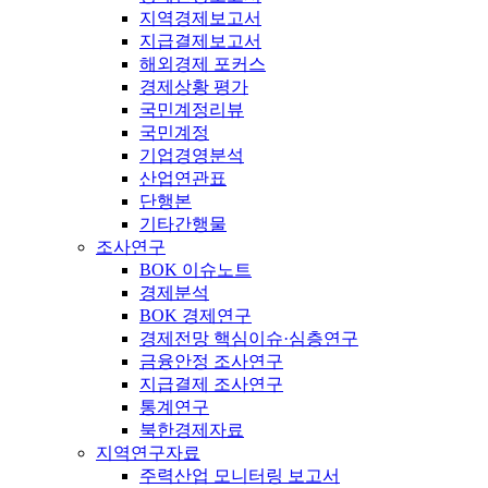
지역경제보고서
지급결제보고서
해외경제 포커스
경제상황 평가
국민계정리뷰
국민계정
기업경영분석
산업연관표
단행본
기타간행물
조사연구
BOK 이슈노트
경제분석
BOK 경제연구
경제전망 핵심이슈·심층연구
금융안정 조사연구
지급결제 조사연구
통계연구
북한경제자료
지역연구자료
주력산업 모니터링 보고서