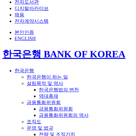
전자도서관
디지털아카이브
채용
전자계약시스템
본인인증
ENGLISH
한국은행 BANK OF KOREA
한국은행
한국은행이 하는 일
설립목적 및 역사
한국은행법의 변천
역대총재
금융통화위원회
금융통화위원회
금융통화위원회의 역사
조직도
운영 및 법규
전략 및 조직가치