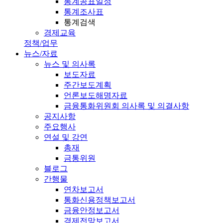
통계공표일정
통계조사표
통계검색
경제교육
정책/업무
뉴스/자료
뉴스 및 의사록
보도자료
주간보도계획
언론보도해명자료
금융통화위원회 의사록 및 의결사항
공지사항
주요행사
연설 및 강연
총재
금통위원
블로그
간행물
연차보고서
통화신용정책보고서
금융안정보고서
경제전망보고서