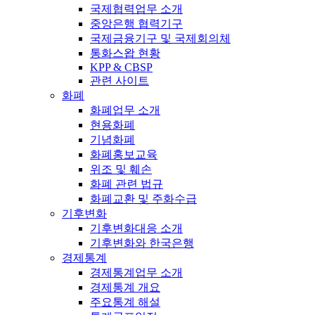
국제협력업무 소개
중앙은행 협력기구
국제금융기구 및 국제회의체
통화스왑 현황
KPP & CBSP
관련 사이트
화폐
화폐업무 소개
현용화폐
기념화폐
화폐홍보교육
위조 및 훼손
화폐 관련 법규
화폐교환 및 주화수급
기후변화
기후변화대응 소개
기후변화와 한국은행
경제통계
경제통계업무 소개
경제통계 개요
주요통계 해설