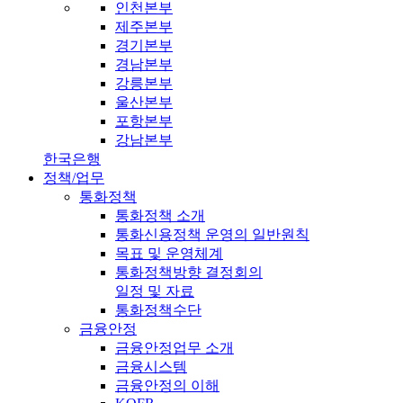
인천본부
제주본부
경기본부
경남본부
강릉본부
울산본부
포항본부
강남본부
한국은행
정책/업무
통화정책
통화정책 소개
통화신용정책 운영의 일반원칙
목표 및 운영체계
통화정책방향 결정회의
일정 및 자료
통화정책수단
금융안정
금융안정업무 소개
금융시스템
금융안정의 이해