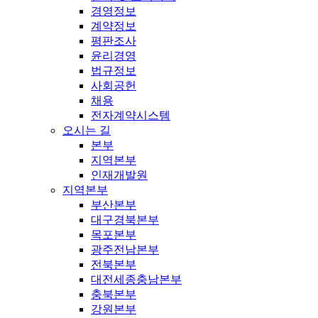
경영정보
계약정보
평판조사
윤리경영
법규정보
사회공헌
채용
전자계약시스템
오시는 길
본부
지역본부
인재개발원
지역본부
부산본부
대구경북본부
목포본부
광주전남본부
전북본부
대전세종충남본부
충북본부
강원본부