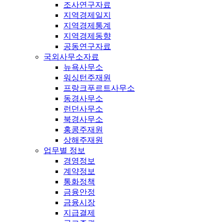
조사연구자료
지역경제일지
지역경제통계
지역경제동향
공동연구자료
국외사무소자료
뉴욕사무소
워싱턴주재원
프랑크푸르트사무소
동경사무소
런던사무소
북경사무소
홍콩주재원
상해주재원
업무별 정보
경영정보
계약정보
통화정책
금융안정
금융시장
지급결제