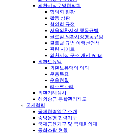
외환시장운영협의회
협의회 현황
활동 상황
협의회 규정
서울외환시장 행동규범
글로벌 외환시장행동규범
글로벌 규범 이행선언서
관련 사이트
외환시장 구조 개선 Portal
외환보유액
외환보유액의 의의
운용목표
운용현황
리스크관리
외환거래심사
해외송금 통합관리제도
국제협력
국제협력업무 소개
중앙은행 협력기구
국제금융기구 및 국제회의체
통화스왑 현황