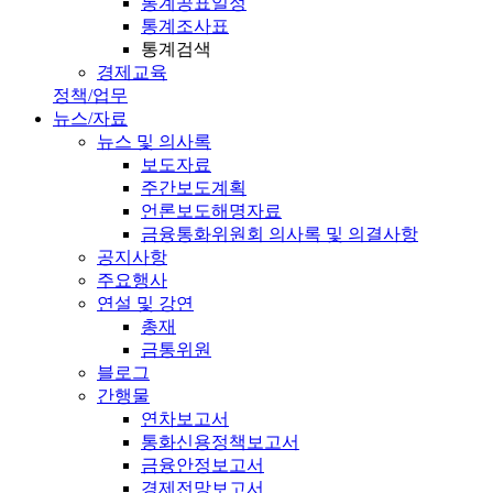
통계공표일정
통계조사표
통계검색
경제교육
정책/업무
뉴스/자료
뉴스 및 의사록
보도자료
주간보도계획
언론보도해명자료
금융통화위원회 의사록 및 의결사항
공지사항
주요행사
연설 및 강연
총재
금통위원
블로그
간행물
연차보고서
통화신용정책보고서
금융안정보고서
경제전망보고서