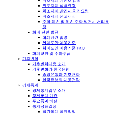
위조지폐 기번호 검색
위조지폐 식별요령
위조지폐 발견시 처리요령
위조지폐 신고서식
주화 훼손 및 훼손 주화 발견시 처리요
령
화폐 관련 법규
화폐관련 법령
화폐도안 이용기준
화폐도안 이용기준 FAQ
화폐교환 및 주화수급
기후변화
기후변화대응 소개
기후변화와 한국은행
중앙은행과 기후변화
한국은행의 대응전략
경제통계
경제통계업무 소개
경제통계 개요
주요통계 해설
통계공표일정
월간통계 공표일정