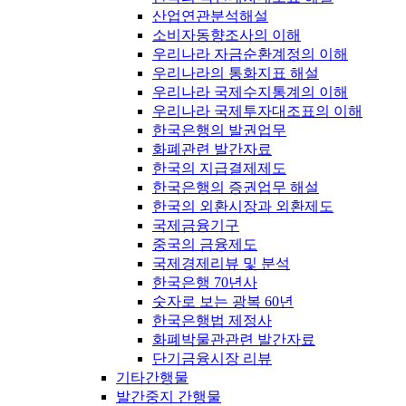
산업연관분석해설
소비자동향조사의 이해
우리나라 자금순환계정의 이해
우리나라의 통화지표 해설
우리나라 국제수지통계의 이해
우리나라 국제투자대조표의 이해
한국은행의 발권업무
화폐관련 발간자료
한국의 지급결제제도
한국은행의 증권업무 해설
한국의 외환시장과 외환제도
국제금융기구
중국의 금융제도
국제경제리뷰 및 분석
한국은행 70년사
숫자로 보는 광복 60년
한국은행법 제정사
화폐박물관관련 발간자료
단기금융시장 리뷰
기타간행물
발간중지 간행물