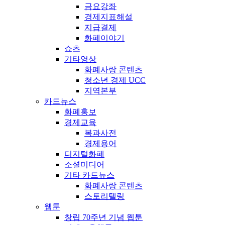
금요강좌
경제지표해설
지급결제
화폐이야기
쇼츠
기타영상
화폐사랑 콘텐츠
청소년 경제 UCC
지역본부
카드뉴스
화폐홍보
경제교육
복과사전
경제용어
디지털화폐
소셜미디어
기타 카드뉴스
화폐사랑 콘텐츠
스토리텔링
웹툰
창립 70주년 기념 웹툰