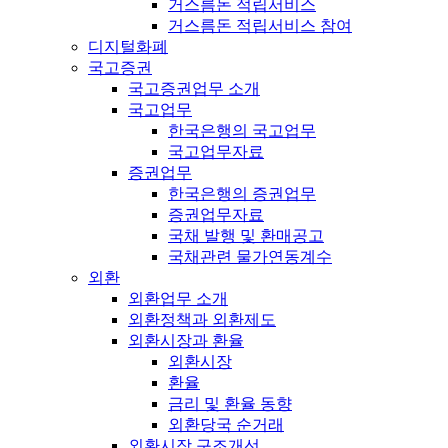
거스름돈 적립서비스
거스름돈 적립서비스 참여
디지털화폐
국고증권
국고증권업무 소개
국고업무
한국은행의 국고업무
국고업무자료
증권업무
한국은행의 증권업무
증권업무자료
국채 발행 및 환매공고
국채관련 물가연동계수
외환
외환업무 소개
외환정책과 외환제도
외환시장과 환율
외환시장
환율
금리 및 환율 동향
외환당국 순거래
외환시장 구조개선