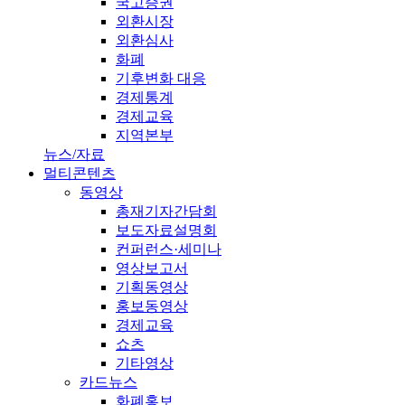
국고증권
외환시장
외환심사
화폐
기후변화 대응
경제통계
경제교육
지역본부
뉴스/자료
멀티콘텐츠
동영상
총재기자간담회
보도자료설명회
컨퍼런스·세미나
영상보고서
기획동영상
홍보동영상
경제교육
쇼츠
기타영상
카드뉴스
화폐홍보