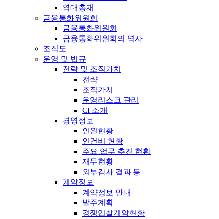
역대총재
금융통화위원회
금융통화위원회
금융통화위원회의 역사
조직도
운영 및 법규
전략 및 조직가치
전략
조직가치
운영리스크 관리
CI 소개
경영정보
인원현황
인건비 현황
주요 업무 추진 현황
재무현황
외부감사 결과 등
계약정보
계약정보 안내
발주계획
경쟁입찰계약현황