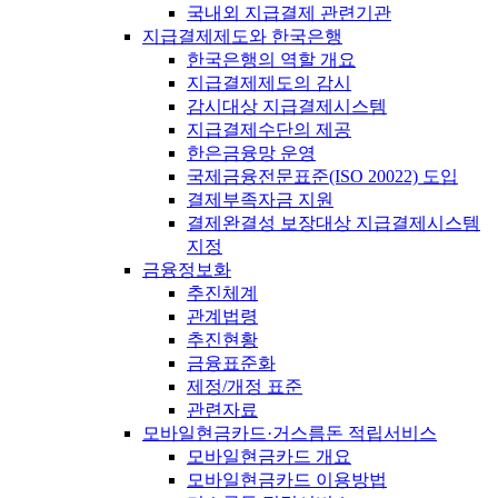
국내외 지급결제 관련기관
지급결제제도와 한국은행
한국은행의 역할 개요
지급결제제도의 감시
감시대상 지급결제시스템
지급결제수단의 제공
한은금융망 운영
국제금융전문표준(ISO 20022) 도입
결제부족자금 지원
결제완결성 보장대상 지급결제시스템
지정
금융정보화
추진체계
관계법령
추진현황
금융표준화
제정/개정 표준
관련자료
모바일현금카드·거스름돈 적립서비스
모바일현금카드 개요
모바일현금카드 이용방법