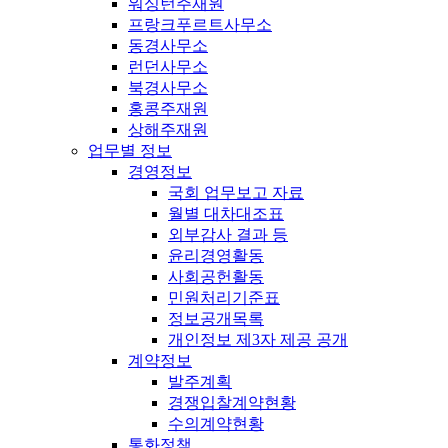
워싱턴주재원
프랑크푸르트사무소
동경사무소
런던사무소
북경사무소
홍콩주재원
상해주재원
업무별 정보
경영정보
국회 업무보고 자료
월별 대차대조표
외부감사 결과 등
윤리경영활동
사회공헌활동
민원처리기준표
정보공개목록
개인정보 제3자 제공 공개
계약정보
발주계획
경쟁입찰계약현황
수의계약현황
통화정책