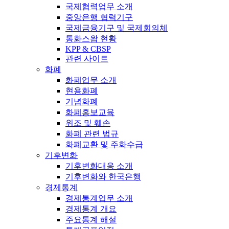
국제협력업무 소개
중앙은행 협력기구
국제금융기구 및 국제회의체
통화스왑 현황
KPP & CBSP
관련 사이트
화폐
화폐업무 소개
현용화폐
기념화폐
화폐홍보교육
위조 및 훼손
화폐 관련 법규
화폐교환 및 주화수급
기후변화
기후변화대응 소개
기후변화와 한국은행
경제통계
경제통계업무 소개
경제통계 개요
주요통계 해설