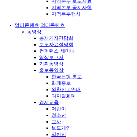
지역본부 보도자료
지역본부 공지사항
지역본부행사
멀티콘텐츠
멀티콘텐츠
동영상
총재기자간담회
보도자료설명회
컨퍼런스·세미나
영상보고서
기획동영상
홍보동영상
한국은행 홍보
화폐홍보
외환신고안내
디지털화폐
경제교육
어린이
청소년
교사
보드게임
일반인