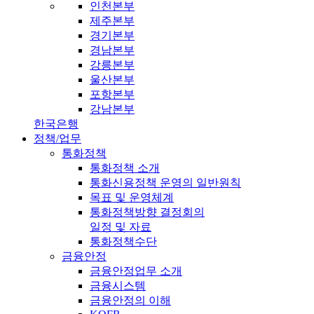
인천본부
제주본부
경기본부
경남본부
강릉본부
울산본부
포항본부
강남본부
한국은행
정책/업무
통화정책
통화정책 소개
통화신용정책 운영의 일반원칙
목표 및 운영체계
통화정책방향 결정회의
일정 및 자료
통화정책수단
금융안정
금융안정업무 소개
금융시스템
금융안정의 이해