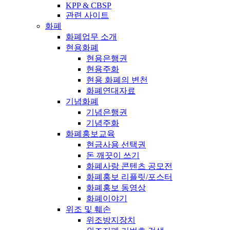
KPP & CBSP
관련 사이트
화폐
화폐업무 소개
현용화폐
현용은행권
현용주화
현용 화폐의 변천
화폐연대자료
기념화폐
기념은행권
기념주화
화폐홍보교육
현금사용 선택권
돈 깨끗이 쓰기
화폐사랑 콘텐츠 공모전
화폐홍보 리플릿/포스터
화폐홍보 동영상
화폐이야기
위조 및 훼손
위조방지장치