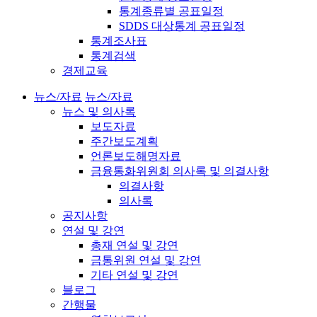
통계종류별 공표일정
SDDS 대상통계 공표일정
통계조사표
통계검색
경제교육
뉴스/자료
뉴스/자료
뉴스 및 의사록
보도자료
주간보도계획
언론보도해명자료
금융통화위원회 의사록 및 의결사항
의결사항
의사록
공지사항
연설 및 강연
총재 연설 및 강연
금통위원 연설 및 강연
기타 연설 및 강연
블로그
간행물