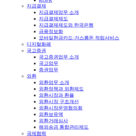
KOFR
지급결제
지급결제업무 소개
지급결제제도
지급결제제도와 한국은행
금융정보화
모바일현금카드·거스름돈 적립서비스
디지털화폐
국고증권
국고증권업무 소개
국고업무
증권업무
외환
외환업무 소개
외환정책과 외환제도
외환시장과 환율
외환시장 구조개선
외환시장운영협의회
외환보유액
외환거래심사
해외송금 통합관리제도
국제협력