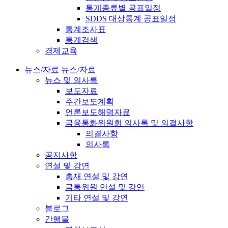
통계종류별 공표일정
SDDS 대상통계 공표일정
통계조사표
통계검색
경제교육
뉴스/자료
뉴스/자료
뉴스 및 의사록
보도자료
주간보도계획
언론보도해명자료
금융통화위원회 의사록 및 의결사항
의결사항
의사록
공지사항
연설 및 강연
총재 연설 및 강연
금통위원 연설 및 강연
기타 연설 및 강연
블로그
간행물