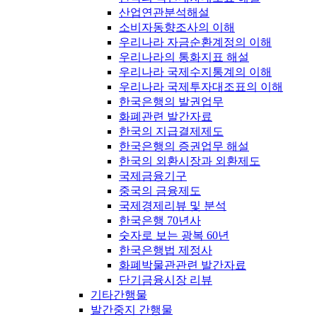
산업연관분석해설
소비자동향조사의 이해
우리나라 자금순환계정의 이해
우리나라의 통화지표 해설
우리나라 국제수지통계의 이해
우리나라 국제투자대조표의 이해
한국은행의 발권업무
화폐관련 발간자료
한국의 지급결제제도
한국은행의 증권업무 해설
한국의 외환시장과 외환제도
국제금융기구
중국의 금융제도
국제경제리뷰 및 분석
한국은행 70년사
숫자로 보는 광복 60년
한국은행법 제정사
화폐박물관관련 발간자료
단기금융시장 리뷰
기타간행물
발간중지 간행물