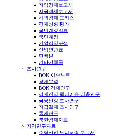
지역경제보고서
지급결제보고서
해외경제 포커스
경제상황 평가
국민계정리뷰
국민계정
기업경영분석
산업연관표
단행본
기타간행물
조사연구
BOK 이슈노트
경제분석
BOK 경제연구
경제전망 핵심이슈·심층연구
금융안정 조사연구
지급결제 조사연구
통계연구
북한경제자료
지역연구자료
주력산업 모니터링 보고서