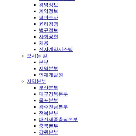
경영정보
계약정보
평판조사
윤리경영
법규정보
사회공헌
채용
전자계약시스템
오시는 길
본부
지역본부
인재개발원
지역본부
부산본부
대구경북본부
목포본부
광주전남본부
전북본부
대전세종충남본부
충북본부
강원본부