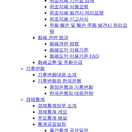
위조지폐 기번호 검색
위조지폐 식별요령
위조지폐 발견시 처리요령
위조지폐 신고서식
주화 훼손 및 훼손 주화 발견시 처리요
령
화폐 관련 법규
화폐관련 법령
화폐도안 이용기준
화폐도안 이용기준 FAQ
화폐교환 및 주화수급
기후변화
기후변화대응 소개
기후변화와 한국은행
중앙은행과 기후변화
한국은행의 대응전략
경제통계
경제통계업무 소개
경제통계 개요
주요통계 해설
통계공표일정
월간통계 공표일정