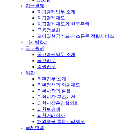
KOFR
지급결제
지급결제업무 소개
지급결제제도
지급결제제도와 한국은행
금융정보화
모바일현금카드·거스름돈 적립서비스
디지털화폐
국고증권
국고증권업무 소개
국고업무
증권업무
외환
외환업무 소개
외환정책과 외환제도
외환시장과 환율
외환시장 구조개선
외환시장운영협의회
외환보유액
외환거래심사
해외송금 통합관리제도
국제협력