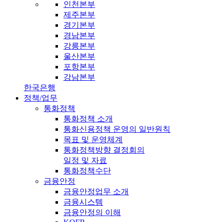
인천본부
제주본부
경기본부
경남본부
강릉본부
울산본부
포항본부
강남본부
한국은행
정책/업무
통화정책
통화정책 소개
통화신용정책 운영의 일반원칙
목표 및 운영체계
통화정책방향 결정회의
일정 및 자료
통화정책수단
금융안정
금융안정업무 소개
금융시스템
금융안정의 이해