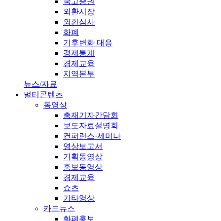
국고증권
외환시장
외환심사
화폐
기후변화 대응
경제통계
경제교육
지역본부
뉴스/자료
멀티콘텐츠
동영상
총재기자간담회
보도자료설명회
컨퍼런스·세미나
영상보고서
기획동영상
홍보동영상
경제교육
쇼츠
기타영상
카드뉴스
화폐홍보