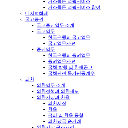
거스름돈 적립서비스
거스름돈 적립서비스 참여
디지털화폐
국고증권
국고증권업무 소개
국고업무
한국은행의 국고업무
국고업무자료
증권업무
한국은행의 증권업무
증권업무자료
국채 발행 및 환매공고
국채관련 물가연동계수
외환
외환업무 소개
외환정책과 외환제도
외환시장과 환율
외환시장
환율
금리 및 환율 동향
외환당국 순거래
외환시장 구조개선