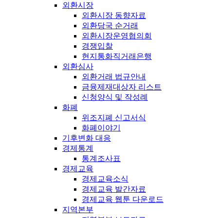
외환시장
외환시장 동향자료
외환당국 순거래
외환시장운영협의회
경쟁입찰
현지통화직거래은행
외환심사
외환거래 법규안내
금융제재대상자 리스트
신청양식 및 작성례
화폐
위조지폐 신고서식
화폐이야기
기후변화 대응
경제통계
통계조사표
경제교육
경제교육소식
경제교육 발간자료
경제교육 웹툰 다운로드
지역본부