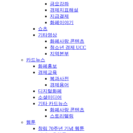
금요강좌
경제지표해설
지급결제
화폐이야기
쇼츠
기타영상
화폐사랑 콘텐츠
청소년 경제 UCC
지역본부
카드뉴스
화폐홍보
경제교육
복과사전
경제용어
디지털화폐
소셜미디어
기타 카드뉴스
화폐사랑 콘텐츠
스토리텔링
웹툰
창립 70주년 기념 웹툰