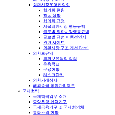
외환시장운영협의회
협의회 현황
활동 상황
협의회 규정
서울외환시장 행동규범
글로벌 외환시장행동규범
글로벌 규범 이행선언서
관련 사이트
외환시장 구조 개선 Portal
외환보유액
외환보유액의 의의
운용목표
운용현황
리스크관리
외환거래심사
해외송금 통합관리제도
국제협력
국제협력업무 소개
중앙은행 협력기구
국제금융기구 및 국제회의체
통화스왑 현황