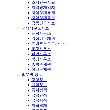
조사연구자료
지역경제일지
지역경제통계
지역경제동향
공동연구자료
국외사무소자료
뉴욕사무소
워싱턴주재원
프랑크푸르트사무소
동경사무소
런던사무소
북경사무소
홍콩주재원
상해주재원
업무별 정보
경영정보
계약정보
통화정책
금융안정
금융시장
지급결제