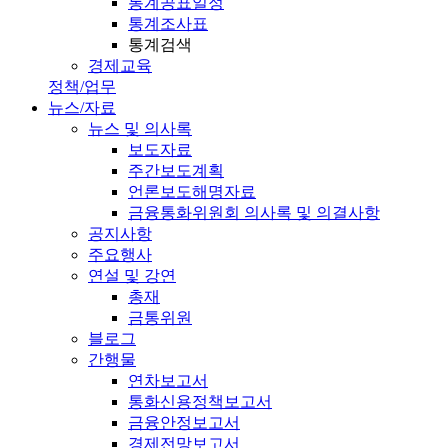
통계공표일정
통계조사표
통계검색
경제교육
정책/업무
뉴스/자료
뉴스 및 의사록
보도자료
주간보도계획
언론보도해명자료
금융통화위원회 의사록 및 의결사항
공지사항
주요행사
연설 및 강연
총재
금통위원
블로그
간행물
연차보고서
통화신용정책보고서
금융안정보고서
경제전망보고서