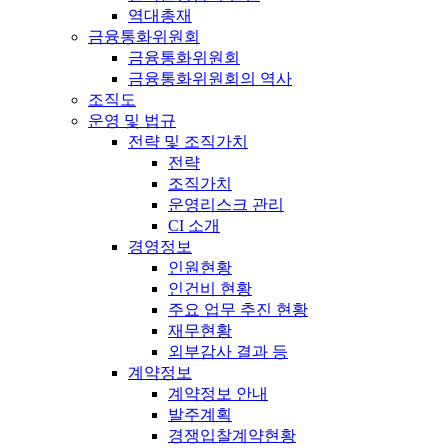
역대총재
금융통화위원회
금융통화위원회
금융통화위원회의 역사
조직도
운영 및 법규
전략 및 조직가치
전략
조직가치
운영리스크 관리
CI 소개
경영정보
인원현황
인건비 현황
주요 업무 추진 현황
재무현황
외부감사 결과 등
계약정보
계약정보 안내
발주계획
경쟁입찰계약현황