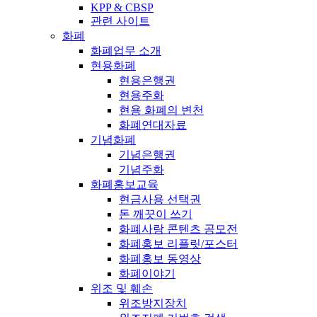
KPP & CBSP
관련 사이트
화폐
화폐업무 소개
현용화폐
현용은행권
현용주화
현용 화폐의 변천
화폐연대자료
기념화폐
기념은행권
기념주화
화폐홍보교육
현금사용 선택권
돈 깨끗이 쓰기
화폐사랑 콘텐츠 공모전
화폐홍보 리플릿/포스터
화폐홍보 동영상
화폐이야기
위조 및 훼손
위조방지장치