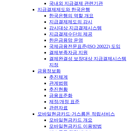
국내외 지급결제 관련기관
지급결제제도와 한국은행
한국은행의 역할 개요
지급결제제도의 감시
감시대상 지급결제시스템
지급결제수단의 제공
한은금융망 운영
국제금융전문표준(ISO 20022) 도입
결제부족자금 지원
결제완결성 보장대상 지급결제시스템
지정
금융정보화
추진체계
관계법령
추진현황
금융표준화
제정/개정 표준
관련자료
모바일현금카드·거스름돈 적립서비스
모바일현금카드 개요
모바일현금카드 이용방법