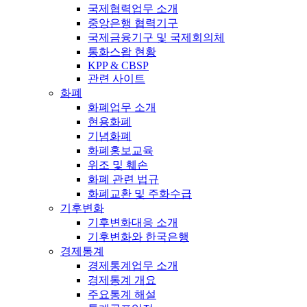
국제협력업무 소개
중앙은행 협력기구
국제금융기구 및 국제회의체
통화스왑 현황
KPP & CBSP
관련 사이트
화폐
화폐업무 소개
현용화폐
기념화폐
화폐홍보교육
위조 및 훼손
화폐 관련 법규
화폐교환 및 주화수급
기후변화
기후변화대응 소개
기후변화와 한국은행
경제통계
경제통계업무 소개
경제통계 개요
주요통계 해설