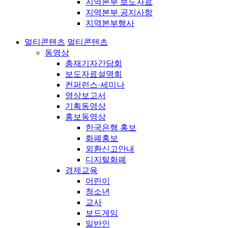
지역본부 보도자료
지역본부 공지사항
지역본부행사
멀티콘텐츠
멀티콘텐츠
동영상
총재기자간담회
보도자료설명회
컨퍼런스·세미나
영상보고서
기획동영상
홍보동영상
한국은행 홍보
화폐홍보
외환신고안내
디지털화폐
경제교육
어린이
청소년
교사
보드게임
일반인