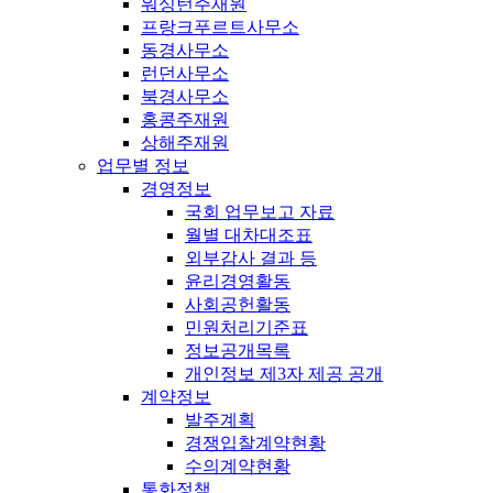
워싱턴주재원
프랑크푸르트사무소
동경사무소
런던사무소
북경사무소
홍콩주재원
상해주재원
업무별 정보
경영정보
국회 업무보고 자료
월별 대차대조표
외부감사 결과 등
윤리경영활동
사회공헌활동
민원처리기준표
정보공개목록
개인정보 제3자 제공 공개
계약정보
발주계획
경쟁입찰계약현황
수의계약현황
통화정책