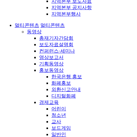
지역본부 보도자료
지역본부 공지사항
지역본부행사
멀티콘텐츠
멀티콘텐츠
동영상
총재기자간담회
보도자료설명회
컨퍼런스·세미나
영상보고서
기획동영상
홍보동영상
한국은행 홍보
화폐홍보
외환신고안내
디지털화폐
경제교육
어린이
청소년
교사
보드게임
일반인