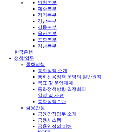
인천본부
제주본부
경기본부
경남본부
강릉본부
울산본부
포항본부
강남본부
한국은행
정책/업무
통화정책
통화정책 소개
통화신용정책 운영의 일반원칙
목표 및 운영체계
통화정책방향 결정회의
일정 및 자료
통화정책수단
금융안정
금융안정업무 소개
금융시스템
금융안정의 이해