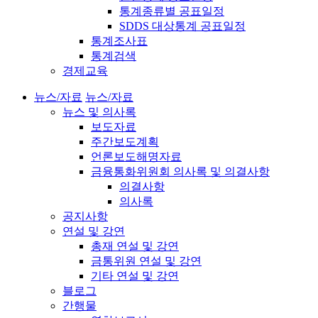
통계종류별 공표일정
SDDS 대상통계 공표일정
통계조사표
통계검색
경제교육
뉴스/자료
뉴스/자료
뉴스 및 의사록
보도자료
주간보도계획
언론보도해명자료
금융통화위원회 의사록 및 의결사항
의결사항
의사록
공지사항
연설 및 강연
총재 연설 및 강연
금통위원 연설 및 강연
기타 연설 및 강연
블로그
간행물