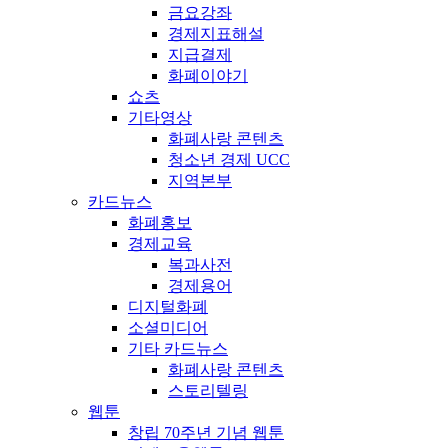
금요강좌
경제지표해설
지급결제
화폐이야기
쇼츠
기타영상
화폐사랑 콘텐츠
청소년 경제 UCC
지역본부
카드뉴스
화폐홍보
경제교육
복과사전
경제용어
디지털화폐
소셜미디어
기타 카드뉴스
화폐사랑 콘텐츠
스토리텔링
웹툰
창립 70주년 기념 웹툰