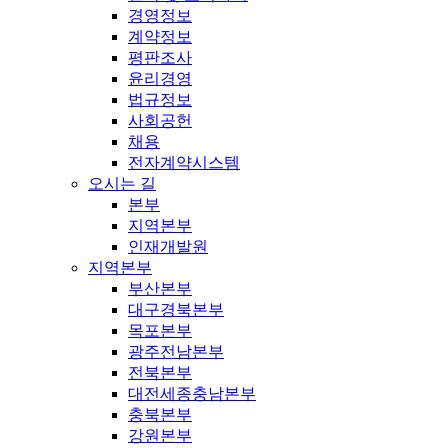
경영정보
계약정보
평판조사
윤리경영
법규정보
사회공헌
채용
전자계약시스템
오시는 길
본부
지역본부
인재개발원
지역본부
부산본부
대구경북본부
목포본부
광주전남본부
전북본부
대전세종충남본부
충북본부
강원본부