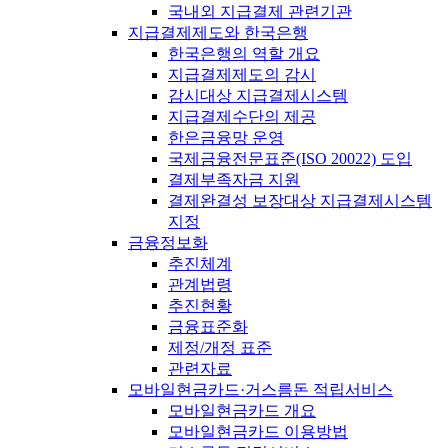
국내외 지급결제 관련기관
지급결제제도와 한국은행
한국은행의 역할 개요
지급결제제도의 감시
감시대상 지급결제시스템
지급결제수단의 제공
한은금융망 운영
국제금융전문표준(ISO 20022) 도입
결제부족자금 지원
결제완결성 보장대상 지급결제시스템
지정
금융정보화
추진체계
관계법령
추진현황
금융표준화
제정/개정 표준
관련자료
모바일현금카드·거스름돈 적립서비스
모바일현금카드 개요
모바일현금카드 이용방법