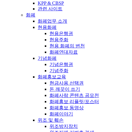
KPP & CBSP
관련 사이트
화폐
화폐업무 소개
현용화폐
현용은행권
현용주화
현용 화폐의 변천
화폐연대자료
기념화폐
기념은행권
기념주화
화폐홍보교육
현금사용 선택권
돈 깨끗이 쓰기
화폐사랑 콘텐츠 공모전
화폐홍보 리플릿/포스터
화폐홍보 동영상
화폐이야기
위조 및 훼손
위조방지장치