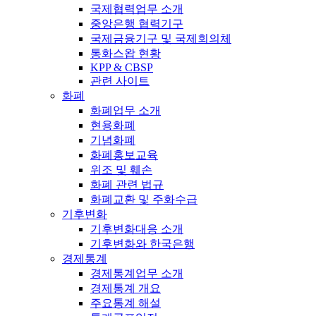
국제협력업무 소개
중앙은행 협력기구
국제금융기구 및 국제회의체
통화스왑 현황
KPP & CBSP
관련 사이트
화폐
화폐업무 소개
현용화폐
기념화폐
화폐홍보교육
위조 및 훼손
화폐 관련 법규
화폐교환 및 주화수급
기후변화
기후변화대응 소개
기후변화와 한국은행
경제통계
경제통계업무 소개
경제통계 개요
주요통계 해설