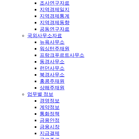
조사연구자료
지역경제일지
지역경제통계
지역경제동향
공동연구자료
국외사무소자료
뉴욕사무소
워싱턴주재원
프랑크푸르트사무소
동경사무소
런던사무소
북경사무소
홍콩주재원
상해주재원
업무별 정보
경영정보
계약정보
통화정책
금융안정
금융시장
지급결제