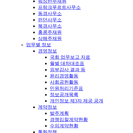
워싱턴주재원
프랑크푸르트사무소
동경사무소
런던사무소
북경사무소
홍콩주재원
상해주재원
업무별 정보
경영정보
국회 업무보고 자료
월별 대차대조표
외부감사 결과 등
윤리경영활동
사회공헌활동
민원처리기준표
정보공개목록
개인정보 제3자 제공 공개
계약정보
발주계획
경쟁입찰계약현황
수의계약현황
통화정책