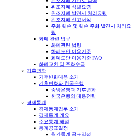
위조지폐 기번호 검색
위조지폐 식별요령
위조지폐 발견시 처리요령
위조지폐 신고서식
주화 훼손 및 훼손 주화 발견시 처리요
령
화폐 관련 법규
화폐관련 법령
화폐도안 이용기준
화폐도안 이용기준 FAQ
화폐교환 및 주화수급
기후변화
기후변화대응 소개
기후변화와 한국은행
중앙은행과 기후변화
한국은행의 대응전략
경제통계
경제통계업무 소개
경제통계 개요
주요통계 해설
통계공표일정
월간통계 공표일정