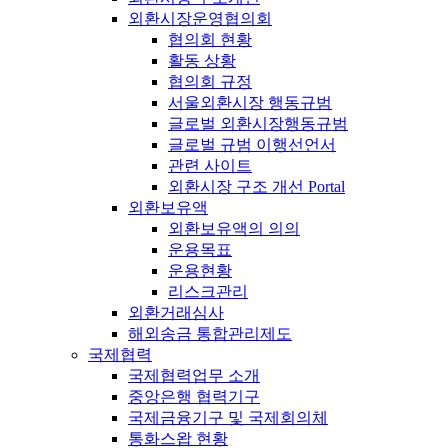
외환시장운영협의회
협의회 현황
활동 상황
협의회 규정
서울외환시장 행동규범
글로벌 외환시장행동규범
글로벌 규범 이행선언서
관련 사이트
외환시장 구조 개선 Portal
외환보유액
외환보유액의 의의
운용목표
운용현황
리스크관리
외환거래심사
해외송금 통합관리제도
국제협력
국제협력업무 소개
중앙은행 협력기구
국제금융기구 및 국제회의체
통화스왑 현황