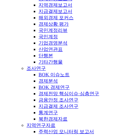
지역경제보고서
지급결제보고서
해외경제 포커스
경제상황 평가
국민계정리뷰
국민계정
기업경영분석
산업연관표
단행본
기타간행물
조사연구
BOK 이슈노트
경제분석
BOK 경제연구
경제전망 핵심이슈·심층연구
금융안정 조사연구
지급결제 조사연구
통계연구
북한경제자료
지역연구자료
주력산업 모니터링 보고서