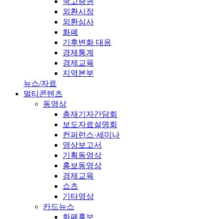
국고증권
외환시장
외환심사
화폐
기후변화 대응
경제통계
경제교육
지역본부
뉴스/자료
멀티콘텐츠
동영상
총재기자간담회
보도자료설명회
컨퍼런스·세미나
영상보고서
기획동영상
홍보동영상
경제교육
쇼츠
기타영상
카드뉴스
화폐홍보