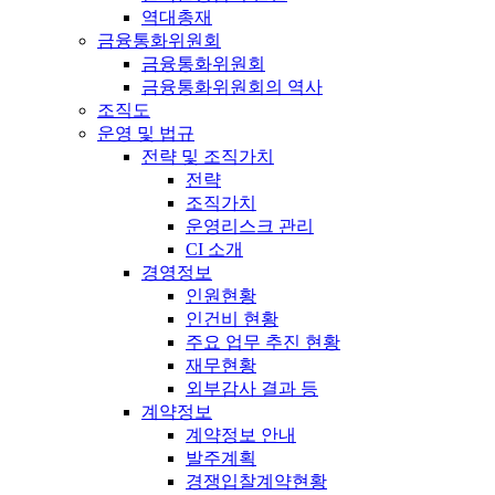
역대총재
금융통화위원회
금융통화위원회
금융통화위원회의 역사
조직도
운영 및 법규
전략 및 조직가치
전략
조직가치
운영리스크 관리
CI 소개
경영정보
인원현황
인건비 현황
주요 업무 추진 현황
재무현황
외부감사 결과 등
계약정보
계약정보 안내
발주계획
경쟁입찰계약현황