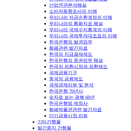
산업연관분석해설
소비자동향조사의 이해
우리나라 자금순환계정의 이해
우리나라의 통화지표 해설
우리나라 국제수지통계의 이해
우리나라 국제투자대조표의 이해
한국은행의 발권업무
화폐관련 발간자료
한국의 지급결제제도
한국은행의 증권업무 해설
한국의 외환시장과 외환제도
국제금융기구
중국의 금융제도
국제경제리뷰 및 분석
한국은행 70년사
숫자로 보는 광복 60년
한국은행법 제정사
화폐박물관관련 발간자료
단기금융시장 리뷰
기타간행물
발간중지 간행물