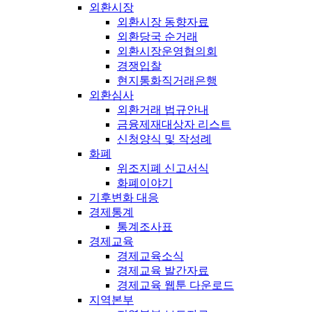
외환시장
외환시장 동향자료
외환당국 순거래
외환시장운영협의회
경쟁입찰
현지통화직거래은행
외환심사
외환거래 법규안내
금융제재대상자 리스트
신청양식 및 작성례
화폐
위조지폐 신고서식
화폐이야기
기후변화 대응
경제통계
통계조사표
경제교육
경제교육소식
경제교육 발간자료
경제교육 웹툰 다운로드
지역본부