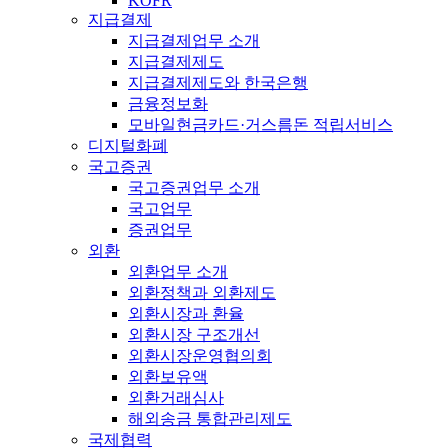
KOFR
지급결제
지급결제업무 소개
지급결제제도
지급결제제도와 한국은행
금융정보화
모바일현금카드·거스름돈 적립서비스
디지털화폐
국고증권
국고증권업무 소개
국고업무
증권업무
외환
외환업무 소개
외환정책과 외환제도
외환시장과 환율
외환시장 구조개선
외환시장운영협의회
외환보유액
외환거래심사
해외송금 통합관리제도
국제협력