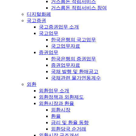
거스름돈 적립서비스
거스름돈 적립서비스 참여
디지털화폐
국고증권
국고증권업무 소개
국고업무
한국은행의 국고업무
국고업무자료
증권업무
한국은행의 증권업무
증권업무자료
국채 발행 및 환매공고
국채관련 물가연동계수
외환
외환업무 소개
외환정책과 외환제도
외환시장과 환율
외환시장
환율
금리 및 환율 동향
외환당국 순거래
외환시장 구조개선