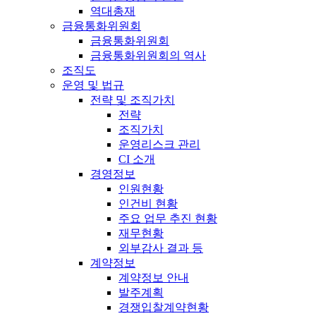
역대총재
금융통화위원회
금융통화위원회
금융통화위원회의 역사
조직도
운영 및 법규
전략 및 조직가치
전략
조직가치
운영리스크 관리
CI 소개
경영정보
인원현황
인건비 현황
주요 업무 추진 현황
재무현황
외부감사 결과 등
계약정보
계약정보 안내
발주계획
경쟁입찰계약현황