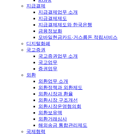
KOFR
지급결제
지급결제업무 소개
지급결제제도
지급결제제도와 한국은행
금융정보화
모바일현금카드·거스름돈 적립서비스
디지털화폐
국고증권
국고증권업무 소개
국고업무
증권업무
외환
외환업무 소개
외환정책과 외환제도
외환시장과 환율
외환시장 구조개선
외환시장운영협의회
외환보유액
외환거래심사
해외송금 통합관리제도
국제협력