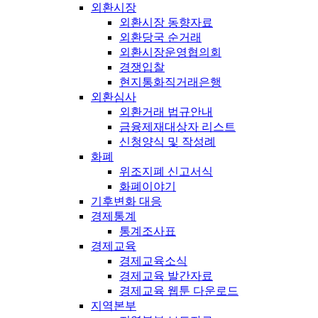
외환시장
외환시장 동향자료
외환당국 순거래
외환시장운영협의회
경쟁입찰
현지통화직거래은행
외환심사
외환거래 법규안내
금융제재대상자 리스트
신청양식 및 작성례
화폐
위조지폐 신고서식
화폐이야기
기후변화 대응
경제통계
통계조사표
경제교육
경제교육소식
경제교육 발간자료
경제교육 웹툰 다운로드
지역본부