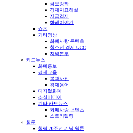
금요강좌
경제지표해설
지급결제
화폐이야기
쇼츠
기타영상
화폐사랑 콘텐츠
청소년 경제 UCC
지역본부
카드뉴스
화폐홍보
경제교육
복과사전
경제용어
디지털화폐
소셜미디어
기타 카드뉴스
화폐사랑 콘텐츠
스토리텔링
웹툰
창립 70주년 기념 웹툰