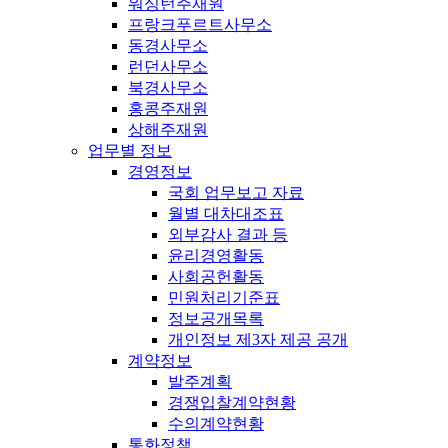
워싱턴주재원
프랑크푸르트사무소
동경사무소
런던사무소
북경사무소
홍콩주재원
상해주재원
업무별 정보
경영정보
국회 업무보고 자료
월별 대차대조표
외부감사 결과 등
윤리경영활동
사회공헌활동
민원처리기준표
정보공개목록
개인정보 제3자 제공 공개
계약정보
발주계획
경쟁입찰계약현황
수의계약현황
통화정책