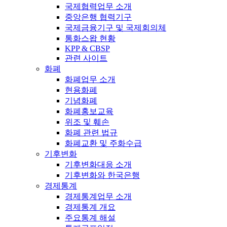
국제협력업무 소개
중앙은행 협력기구
국제금융기구 및 국제회의체
통화스왑 현황
KPP & CBSP
관련 사이트
화폐
화폐업무 소개
현용화폐
기념화폐
화폐홍보교육
위조 및 훼손
화폐 관련 법규
화폐교환 및 주화수급
기후변화
기후변화대응 소개
기후변화와 한국은행
경제통계
경제통계업무 소개
경제통계 개요
주요통계 해설