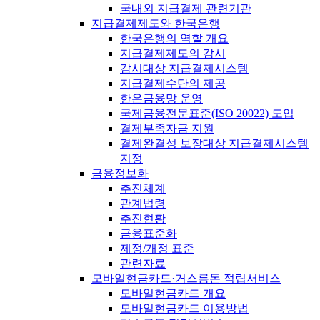
국내외 지급결제 관련기관
지급결제제도와 한국은행
한국은행의 역할 개요
지급결제제도의 감시
감시대상 지급결제시스템
지급결제수단의 제공
한은금융망 운영
국제금융전문표준(ISO 20022) 도입
결제부족자금 지원
결제완결성 보장대상 지급결제시스템
지정
금융정보화
추진체계
관계법령
추진현황
금융표준화
제정/개정 표준
관련자료
모바일현금카드·거스름돈 적립서비스
모바일현금카드 개요
모바일현금카드 이용방법