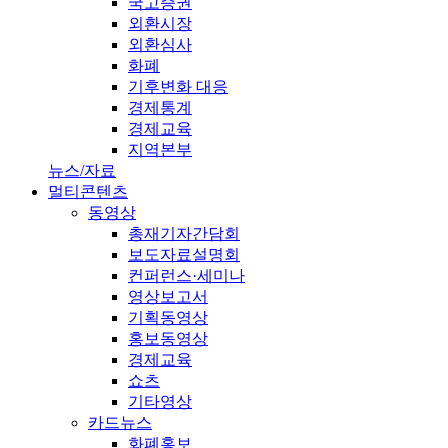
국고증권
외환시장
외환심사
화폐
기후변화 대응
경제통계
경제교육
지역본부
뉴스/자료
멀티콘텐츠
동영상
총재기자간담회
보도자료설명회
컨퍼런스·세미나
영상보고서
기획동영상
홍보동영상
경제교육
쇼츠
기타영상
카드뉴스
화폐홍보