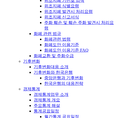
위조지폐 기번호 검색
위조지폐 식별요령
위조지폐 발견시 처리요령
위조지폐 신고서식
주화 훼손 및 훼손 주화 발견시 처리요
령
화폐 관련 법규
화폐관련 법령
화폐도안 이용기준
화폐도안 이용기준 FAQ
화폐교환 및 주화수급
기후변화
기후변화대응 소개
기후변화와 한국은행
중앙은행과 기후변화
한국은행의 대응전략
경제통계
경제통계업무 소개
경제통계 개요
주요통계 해설
통계공표일정
월간통계 공표일정