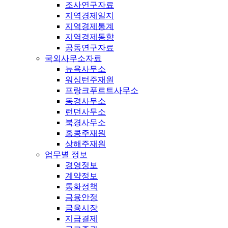
조사연구자료
지역경제일지
지역경제통계
지역경제동향
공동연구자료
국외사무소자료
뉴욕사무소
워싱턴주재원
프랑크푸르트사무소
동경사무소
런던사무소
북경사무소
홍콩주재원
상해주재원
업무별 정보
경영정보
계약정보
통화정책
금융안정
금융시장
지급결제