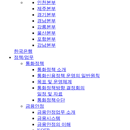
인천본부
제주본부
경기본부
경남본부
강릉본부
울산본부
포항본부
강남본부
한국은행
정책/업무
통화정책
통화정책 소개
통화신용정책 운영의 일반원칙
목표 및 운영체계
통화정책방향 결정회의
일정 및 자료
통화정책수단
금융안정
금융안정업무 소개
금융시스템
금융안정의 이해