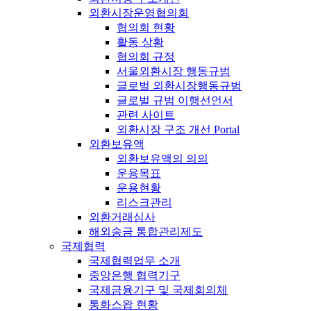
외환시장운영협의회
협의회 현황
활동 상황
협의회 규정
서울외환시장 행동규범
글로벌 외환시장행동규범
글로벌 규범 이행선언서
관련 사이트
외환시장 구조 개선 Portal
외환보유액
외환보유액의 의의
운용목표
운용현황
리스크관리
외환거래심사
해외송금 통합관리제도
국제협력
국제협력업무 소개
중앙은행 협력기구
국제금융기구 및 국제회의체
통화스왑 현황