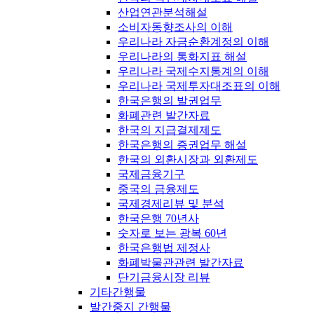
산업연관분석해설
소비자동향조사의 이해
우리나라 자금순환계정의 이해
우리나라의 통화지표 해설
우리나라 국제수지통계의 이해
우리나라 국제투자대조표의 이해
한국은행의 발권업무
화폐관련 발간자료
한국의 지급결제제도
한국은행의 증권업무 해설
한국의 외환시장과 외환제도
국제금융기구
중국의 금융제도
국제경제리뷰 및 분석
한국은행 70년사
숫자로 보는 광복 60년
한국은행법 제정사
화폐박물관관련 발간자료
단기금융시장 리뷰
기타간행물
발간중지 간행물