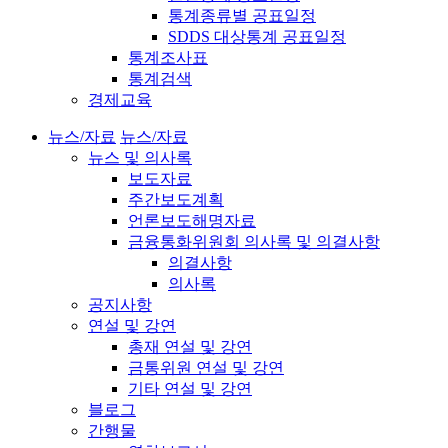
통계종류별 공표일정
SDDS 대상통계 공표일정
통계조사표
통계검색
경제교육
뉴스/자료
뉴스/자료
뉴스 및 의사록
보도자료
주간보도계획
언론보도해명자료
금융통화위원회 의사록 및 의결사항
의결사항
의사록
공지사항
연설 및 강연
총재 연설 및 강연
금통위원 연설 및 강연
기타 연설 및 강연
블로그
간행물