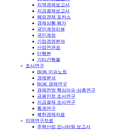
지역경제보고서
지급결제보고서
해외경제 포커스
경제상황 평가
국민계정리뷰
국민계정
기업경영분석
산업연관표
단행본
기타간행물
조사연구
BOK 이슈노트
경제분석
BOK 경제연구
경제전망 핵심이슈·심층연구
금융안정 조사연구
지급결제 조사연구
통계연구
북한경제자료
지역연구자료
주력산업 모니터링 보고서