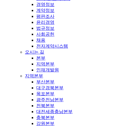
경영정보
계약정보
평판조사
윤리경영
법규정보
사회공헌
채용
전자계약시스템
오시는 길
본부
지역본부
인재개발원
지역본부
부산본부
대구경북본부
목포본부
광주전남본부
전북본부
대전세종충남본부
충북본부
강원본부