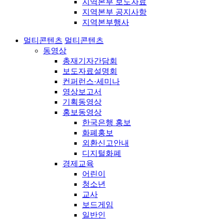
지역본부 보도자료
지역본부 공지사항
지역본부행사
멀티콘텐츠
멀티콘텐츠
동영상
총재기자간담회
보도자료설명회
컨퍼런스·세미나
영상보고서
기획동영상
홍보동영상
한국은행 홍보
화폐홍보
외환신고안내
디지털화폐
경제교육
어린이
청소년
교사
보드게임
일반인