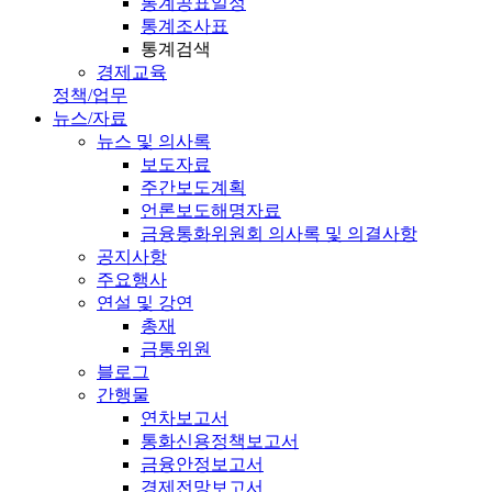
통계공표일정
통계조사표
통계검색
경제교육
정책/업무
뉴스/자료
뉴스 및 의사록
보도자료
주간보도계획
언론보도해명자료
금융통화위원회 의사록 및 의결사항
공지사항
주요행사
연설 및 강연
총재
금통위원
블로그
간행물
연차보고서
통화신용정책보고서
금융안정보고서
경제전망보고서