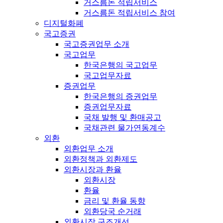
거스름돈 적립서비스
거스름돈 적립서비스 참여
디지털화폐
국고증권
국고증권업무 소개
국고업무
한국은행의 국고업무
국고업무자료
증권업무
한국은행의 증권업무
증권업무자료
국채 발행 및 환매공고
국채관련 물가연동계수
외환
외환업무 소개
외환정책과 외환제도
외환시장과 환율
외환시장
환율
금리 및 환율 동향
외환당국 순거래
외환시장 구조개선