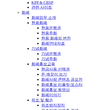
KPP & CBSP
관련 사이트
화폐
화폐업무 소개
현용화폐
현용은행권
현용주화
현용 화폐의 변천
화폐연대자료
기념화폐
기념은행권
기념주화
화폐홍보교육
현금사용 선택권
돈 깨끗이 쓰기
화폐사랑 콘텐츠 공모전
화폐홍보 리플릿/포스터
화폐홍보 동영상
화폐이야기
위조 및 훼손
위조방지장치