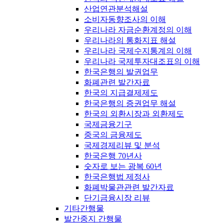
산업연관분석해설
소비자동향조사의 이해
우리나라 자금순환계정의 이해
우리나라의 통화지표 해설
우리나라 국제수지통계의 이해
우리나라 국제투자대조표의 이해
한국은행의 발권업무
화폐관련 발간자료
한국의 지급결제제도
한국은행의 증권업무 해설
한국의 외환시장과 외환제도
국제금융기구
중국의 금융제도
국제경제리뷰 및 분석
한국은행 70년사
숫자로 보는 광복 60년
한국은행법 제정사
화폐박물관관련 발간자료
단기금융시장 리뷰
기타간행물
발간중지 간행물