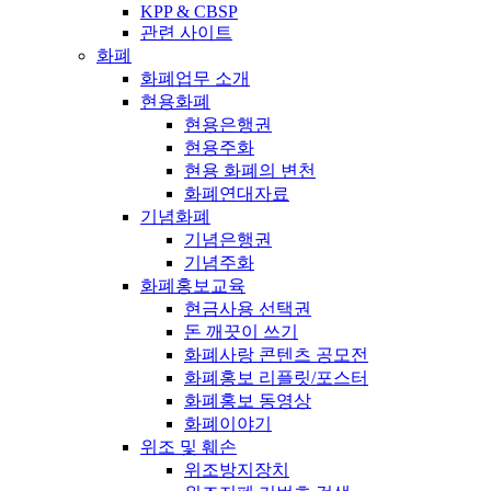
KPP & CBSP
관련 사이트
화폐
화폐업무 소개
현용화폐
현용은행권
현용주화
현용 화폐의 변천
화폐연대자료
기념화폐
기념은행권
기념주화
화폐홍보교육
현금사용 선택권
돈 깨끗이 쓰기
화폐사랑 콘텐츠 공모전
화폐홍보 리플릿/포스터
화폐홍보 동영상
화폐이야기
위조 및 훼손
위조방지장치