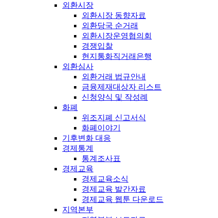
외환시장
외환시장 동향자료
외환당국 순거래
외환시장운영협의회
경쟁입찰
현지통화직거래은행
외환심사
외환거래 법규안내
금융제재대상자 리스트
신청양식 및 작성례
화폐
위조지폐 신고서식
화폐이야기
기후변화 대응
경제통계
통계조사표
경제교육
경제교육소식
경제교육 발간자료
경제교육 웹툰 다운로드
지역본부