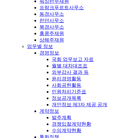
워싱턴주재원
프랑크푸르트사무소
동경사무소
런던사무소
북경사무소
홍콩주재원
상해주재원
업무별 정보
경영정보
국회 업무보고 자료
월별 대차대조표
외부감사 결과 등
윤리경영활동
사회공헌활동
민원처리기준표
정보공개목록
개인정보 제3자 제공 공개
계약정보
발주계획
경쟁입찰계약현황
수의계약현황
통화정책