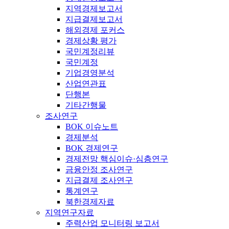
지역경제보고서
지급결제보고서
해외경제 포커스
경제상황 평가
국민계정리뷰
국민계정
기업경영분석
산업연관표
단행본
기타간행물
조사연구
BOK 이슈노트
경제분석
BOK 경제연구
경제전망 핵심이슈·심층연구
금융안정 조사연구
지급결제 조사연구
통계연구
북한경제자료
지역연구자료
주력산업 모니터링 보고서