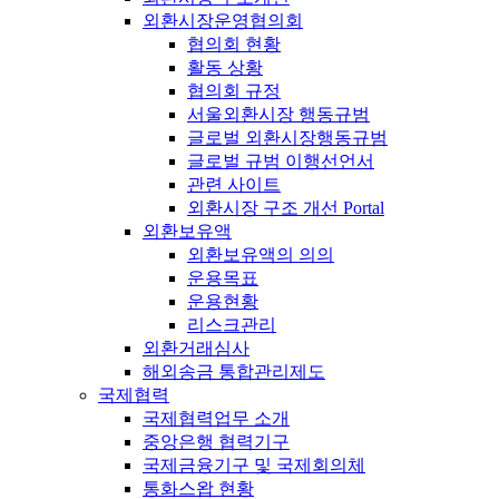
외환시장운영협의회
협의회 현황
활동 상황
협의회 규정
서울외환시장 행동규범
글로벌 외환시장행동규범
글로벌 규범 이행선언서
관련 사이트
외환시장 구조 개선 Portal
외환보유액
외환보유액의 의의
운용목표
운용현황
리스크관리
외환거래심사
해외송금 통합관리제도
국제협력
국제협력업무 소개
중앙은행 협력기구
국제금융기구 및 국제회의체
통화스왑 현황