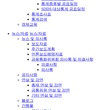
통계종류별 공표일정
SDDS 대상통계 공표일정
통계조사표
통계검색
경제교육
뉴스/자료
뉴스/자료
뉴스 및 의사록
보도자료
주간보도계획
언론보도해명자료
금융통화위원회 의사록 및 의결사항
의결사항
의사록
공지사항
연설 및 강연
총재 연설 및 강연
금통위원 연설 및 강연
기타 연설 및 강연
블로그
간행물