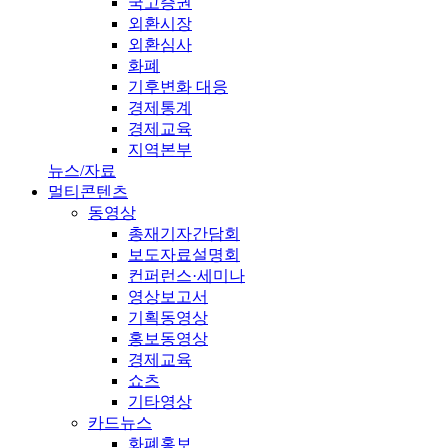
국고증권
외환시장
외환심사
화폐
기후변화 대응
경제통계
경제교육
지역본부
뉴스/자료
멀티콘텐츠
동영상
총재기자간담회
보도자료설명회
컨퍼런스·세미나
영상보고서
기획동영상
홍보동영상
경제교육
쇼츠
기타영상
카드뉴스
화폐홍보