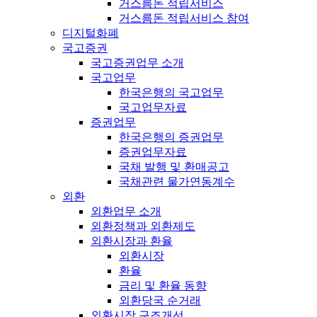
거스름돈 적립서비스
거스름돈 적립서비스 참여
디지털화폐
국고증권
국고증권업무 소개
국고업무
한국은행의 국고업무
국고업무자료
증권업무
한국은행의 증권업무
증권업무자료
국채 발행 및 환매공고
국채관련 물가연동계수
외환
외환업무 소개
외환정책과 외환제도
외환시장과 환율
외환시장
환율
금리 및 환율 동향
외환당국 순거래
외환시장 구조개선