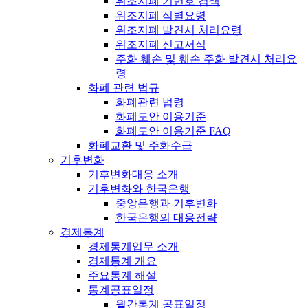
위조지폐 기번호 검색
위조지폐 식별요령
위조지폐 발견시 처리요령
위조지폐 신고서식
주화 훼손 및 훼손 주화 발견시 처리요
령
화폐 관련 법규
화폐관련 법령
화폐도안 이용기준
화폐도안 이용기준 FAQ
화폐교환 및 주화수급
기후변화
기후변화대응 소개
기후변화와 한국은행
중앙은행과 기후변화
한국은행의 대응전략
경제통계
경제통계업무 소개
경제통계 개요
주요통계 해설
통계공표일정
월간통계 공표일정