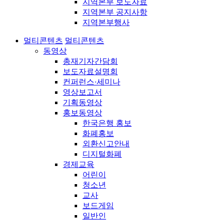
지역본부 보도자료
지역본부 공지사항
지역본부행사
멀티콘텐츠
멀티콘텐츠
동영상
총재기자간담회
보도자료설명회
컨퍼런스·세미나
영상보고서
기획동영상
홍보동영상
한국은행 홍보
화폐홍보
외환신고안내
디지털화폐
경제교육
어린이
청소년
교사
보드게임
일반인