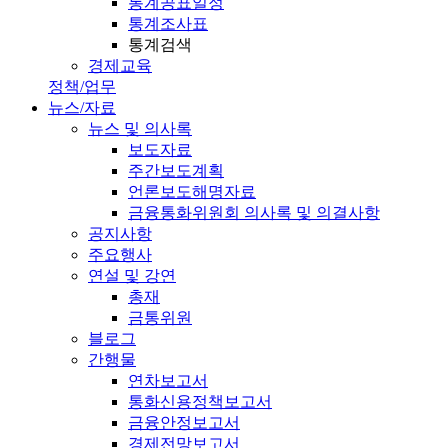
통계공표일정
통계조사표
통계검색
경제교육
정책/업무
뉴스/자료
뉴스 및 의사록
보도자료
주간보도계획
언론보도해명자료
금융통화위원회 의사록 및 의결사항
공지사항
주요행사
연설 및 강연
총재
금통위원
블로그
간행물
연차보고서
통화신용정책보고서
금융안정보고서
경제전망보고서