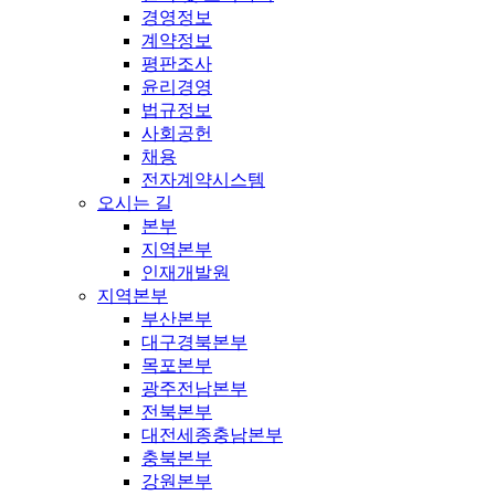
경영정보
계약정보
평판조사
윤리경영
법규정보
사회공헌
채용
전자계약시스템
오시는 길
본부
지역본부
인재개발원
지역본부
부산본부
대구경북본부
목포본부
광주전남본부
전북본부
대전세종충남본부
충북본부
강원본부