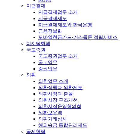
KOFR
지급결제
지급결제업무 소개
지급결제제도
지급결제제도와 한국은행
금융정보화
모바일현금카드·거스름돈 적립서비스
디지털화폐
국고증권
국고증권업무 소개
국고업무
증권업무
외환
외환업무 소개
외환정책과 외환제도
외환시장과 환율
외환시장 구조개선
외환시장운영협의회
외환보유액
외환거래심사
해외송금 통합관리제도
국제협력