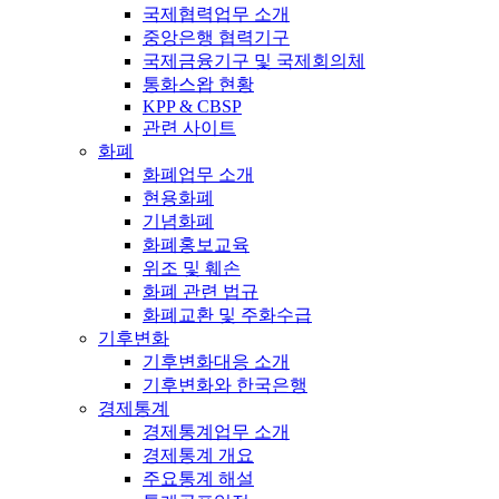
국제협력업무 소개
중앙은행 협력기구
국제금융기구 및 국제회의체
통화스왑 현황
KPP & CBSP
관련 사이트
화폐
화폐업무 소개
현용화폐
기념화폐
화폐홍보교육
위조 및 훼손
화폐 관련 법규
화폐교환 및 주화수급
기후변화
기후변화대응 소개
기후변화와 한국은행
경제통계
경제통계업무 소개
경제통계 개요
주요통계 해설