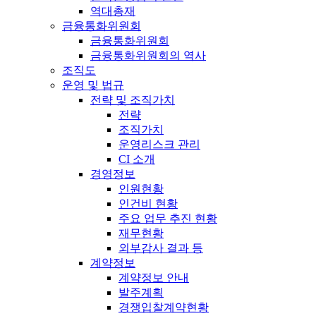
역대총재
금융통화위원회
금융통화위원회
금융통화위원회의 역사
조직도
운영 및 법규
전략 및 조직가치
전략
조직가치
운영리스크 관리
CI 소개
경영정보
인원현황
인건비 현황
주요 업무 추진 현황
재무현황
외부감사 결과 등
계약정보
계약정보 안내
발주계획
경쟁입찰계약현황