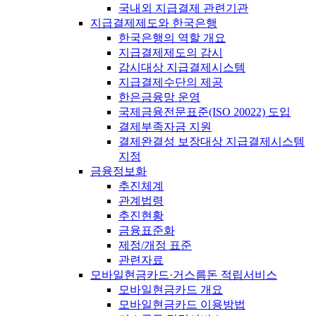
국내외 지급결제 관련기관
지급결제제도와 한국은행
한국은행의 역할 개요
지급결제제도의 감시
감시대상 지급결제시스템
지급결제수단의 제공
한은금융망 운영
국제금융전문표준(ISO 20022) 도입
결제부족자금 지원
결제완결성 보장대상 지급결제시스템
지정
금융정보화
추진체계
관계법령
추진현황
금융표준화
제정/개정 표준
관련자료
모바일현금카드·거스름돈 적립서비스
모바일현금카드 개요
모바일현금카드 이용방법