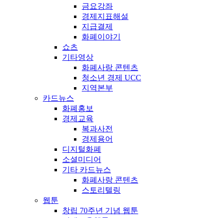
금요강좌
경제지표해설
지급결제
화폐이야기
쇼츠
기타영상
화폐사랑 콘텐츠
청소년 경제 UCC
지역본부
카드뉴스
화폐홍보
경제교육
복과사전
경제용어
디지털화폐
소셜미디어
기타 카드뉴스
화폐사랑 콘텐츠
스토리텔링
웹툰
창립 70주년 기념 웹툰