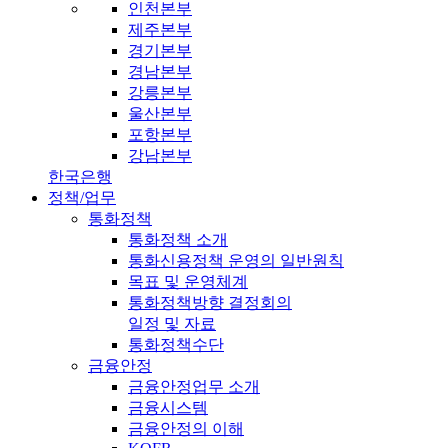
인천본부
제주본부
경기본부
경남본부
강릉본부
울산본부
포항본부
강남본부
한국은행
정책/업무
통화정책
통화정책 소개
통화신용정책 운영의 일반원칙
목표 및 운영체계
통화정책방향 결정회의
일정 및 자료
통화정책수단
금융안정
금융안정업무 소개
금융시스템
금융안정의 이해