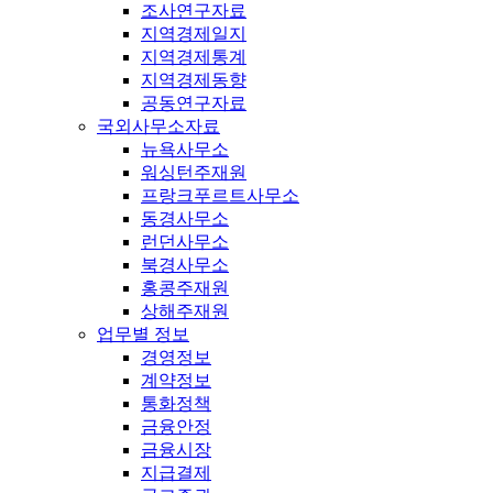
조사연구자료
지역경제일지
지역경제통계
지역경제동향
공동연구자료
국외사무소자료
뉴욕사무소
워싱턴주재원
프랑크푸르트사무소
동경사무소
런던사무소
북경사무소
홍콩주재원
상해주재원
업무별 정보
경영정보
계약정보
통화정책
금융안정
금융시장
지급결제