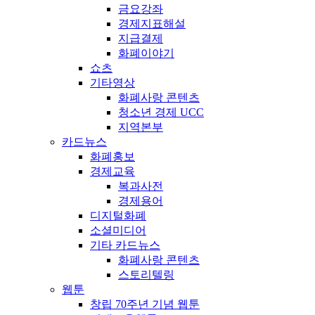
금요강좌
경제지표해설
지급결제
화폐이야기
쇼츠
기타영상
화폐사랑 콘텐츠
청소년 경제 UCC
지역본부
카드뉴스
화폐홍보
경제교육
복과사전
경제용어
디지털화폐
소셜미디어
기타 카드뉴스
화폐사랑 콘텐츠
스토리텔링
웹툰
창립 70주년 기념 웹툰