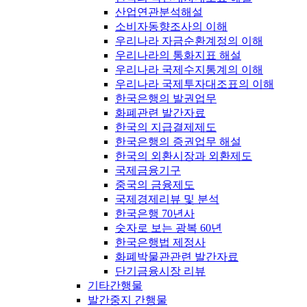
산업연관분석해설
소비자동향조사의 이해
우리나라 자금순환계정의 이해
우리나라의 통화지표 해설
우리나라 국제수지통계의 이해
우리나라 국제투자대조표의 이해
한국은행의 발권업무
화폐관련 발간자료
한국의 지급결제제도
한국은행의 증권업무 해설
한국의 외환시장과 외환제도
국제금융기구
중국의 금융제도
국제경제리뷰 및 분석
한국은행 70년사
숫자로 보는 광복 60년
한국은행법 제정사
화폐박물관관련 발간자료
단기금융시장 리뷰
기타간행물
발간중지 간행물