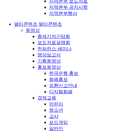
지역본부 보도자료
지역본부 공지사항
지역본부행사
멀티콘텐츠
멀티콘텐츠
동영상
총재기자간담회
보도자료설명회
컨퍼런스·세미나
영상보고서
기획동영상
홍보동영상
한국은행 홍보
화폐홍보
외환신고안내
디지털화폐
경제교육
어린이
청소년
교사
보드게임
일반인