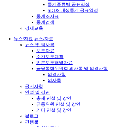
통계종류별 공표일정
SDDS 대상통계 공표일정
통계조사표
통계검색
경제교육
뉴스/자료
뉴스/자료
뉴스 및 의사록
보도자료
주간보도계획
언론보도해명자료
금융통화위원회 의사록 및 의결사항
의결사항
의사록
공지사항
연설 및 강연
총재 연설 및 강연
금통위원 연설 및 강연
기타 연설 및 강연
블로그
간행물