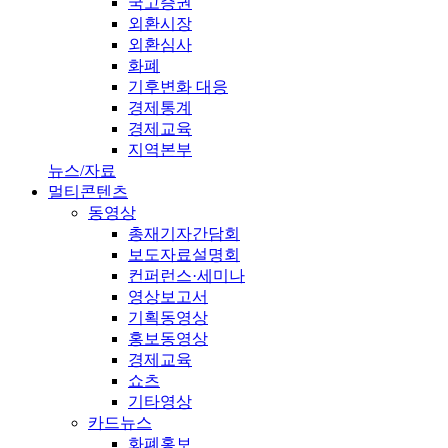
국고증권
외환시장
외환심사
화폐
기후변화 대응
경제통계
경제교육
지역본부
뉴스/자료
멀티콘텐츠
동영상
총재기자간담회
보도자료설명회
컨퍼런스·세미나
영상보고서
기획동영상
홍보동영상
경제교육
쇼츠
기타영상
카드뉴스
화폐홍보