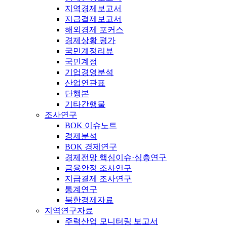
지역경제보고서
지급결제보고서
해외경제 포커스
경제상황 평가
국민계정리뷰
국민계정
기업경영분석
산업연관표
단행본
기타간행물
조사연구
BOK 이슈노트
경제분석
BOK 경제연구
경제전망 핵심이슈·심층연구
금융안정 조사연구
지급결제 조사연구
통계연구
북한경제자료
지역연구자료
주력산업 모니터링 보고서