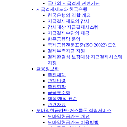
국내외 지급결제 관련기관
지급결제제도와 한국은행
한국은행의 역할 개요
지급결제제도의 감시
감시대상 지급결제시스템
지급결제수단의 제공
한은금융망 운영
국제금융전문표준(ISO 20022) 도입
결제부족자금 지원
결제완결성 보장대상 지급결제시스템
지정
금융정보화
추진체계
관계법령
추진현황
금융표준화
제정/개정 표준
관련자료
모바일현금카드·거스름돈 적립서비스
모바일현금카드 개요
모바일현금카드 이용방법