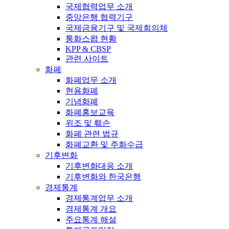
국제협력업무 소개
중앙은행 협력기구
국제금융기구 및 국제회의체
통화스왑 현황
KPP & CBSP
관련 사이트
화폐
화폐업무 소개
현용화폐
기념화폐
화폐홍보교육
위조 및 훼손
화폐 관련 법규
화폐교환 및 주화수급
기후변화
기후변화대응 소개
기후변화와 한국은행
경제통계
경제통계업무 소개
경제통계 개요
주요통계 해설