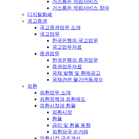
거스름돈 적립서비스
거스름돈 적립서비스 참여
디지털화폐
국고증권
국고증권업무 소개
국고업무
한국은행의 국고업무
국고업무자료
증권업무
한국은행의 증권업무
증권업무자료
국채 발행 및 환매공고
국채관련 물가연동계수
외환
외환업무 소개
외환정책과 외환제도
외환시장과 환율
외환시장
환율
금리 및 환율 동향
외환당국 순거래
외환시장 구조개선