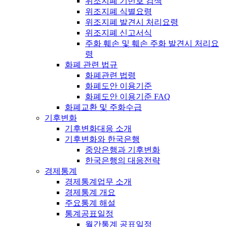
위조지폐 기번호 검색
위조지폐 식별요령
위조지폐 발견시 처리요령
위조지폐 신고서식
주화 훼손 및 훼손 주화 발견시 처리요
령
화폐 관련 법규
화폐관련 법령
화폐도안 이용기준
화폐도안 이용기준 FAQ
화폐교환 및 주화수급
기후변화
기후변화대응 소개
기후변화와 한국은행
중앙은행과 기후변화
한국은행의 대응전략
경제통계
경제통계업무 소개
경제통계 개요
주요통계 해설
통계공표일정
월간통계 공표일정