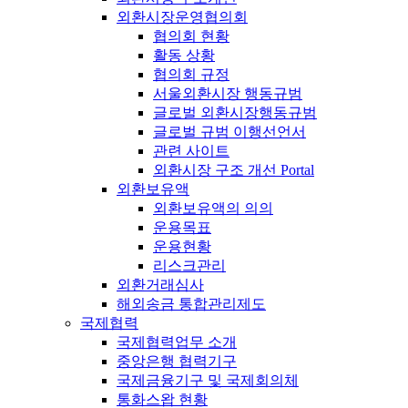
외환시장운영협의회
협의회 현황
활동 상황
협의회 규정
서울외환시장 행동규범
글로벌 외환시장행동규범
글로벌 규범 이행선언서
관련 사이트
외환시장 구조 개선 Portal
외환보유액
외환보유액의 의의
운용목표
운용현황
리스크관리
외환거래심사
해외송금 통합관리제도
국제협력
국제협력업무 소개
중앙은행 협력기구
국제금융기구 및 국제회의체
통화스왑 현황