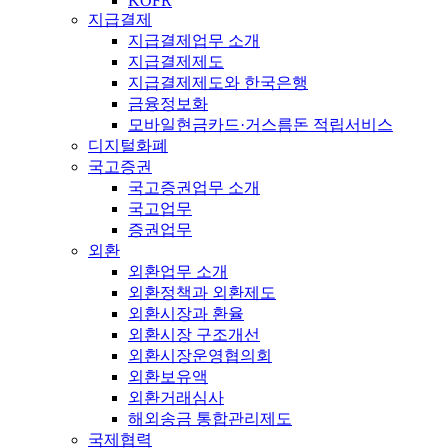
KOFR
지급결제
지급결제업무 소개
지급결제제도
지급결제제도와 한국은행
금융정보화
모바일현금카드·거스름돈 적립서비스
디지털화폐
국고증권
국고증권업무 소개
국고업무
증권업무
외환
외환업무 소개
외환정책과 외환제도
외환시장과 환율
외환시장 구조개선
외환시장운영협의회
외환보유액
외환거래심사
해외송금 통합관리제도
국제협력