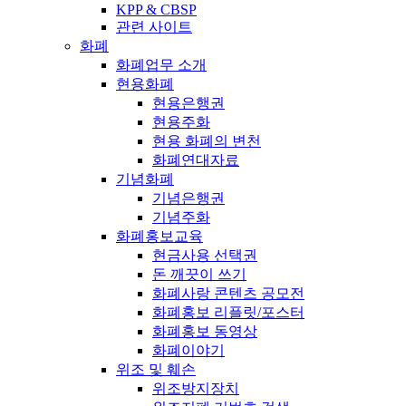
KPP & CBSP
관련 사이트
화폐
화폐업무 소개
현용화폐
현용은행권
현용주화
현용 화폐의 변천
화폐연대자료
기념화폐
기념은행권
기념주화
화폐홍보교육
현금사용 선택권
돈 깨끗이 쓰기
화폐사랑 콘텐츠 공모전
화폐홍보 리플릿/포스터
화폐홍보 동영상
화폐이야기
위조 및 훼손
위조방지장치