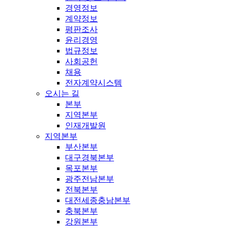
경영정보
계약정보
평판조사
윤리경영
법규정보
사회공헌
채용
전자계약시스템
오시는 길
본부
지역본부
인재개발원
지역본부
부산본부
대구경북본부
목포본부
광주전남본부
전북본부
대전세종충남본부
충북본부
강원본부