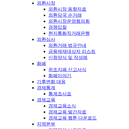
외환시장
외환시장 동향자료
외환당국 순거래
외환시장운영협의회
경쟁입찰
현지통화직거래은행
외환심사
외환거래 법규안내
금융제재대상자 리스트
신청양식 및 작성례
화폐
위조지폐 신고서식
화폐이야기
기후변화 대응
경제통계
통계조사표
경제교육
경제교육소식
경제교육 발간자료
경제교육 웹툰 다운로드
지역본부