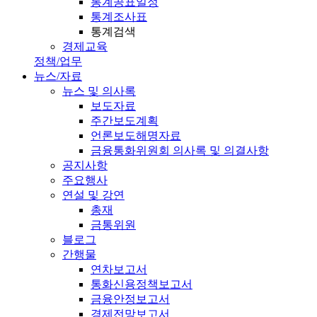
통계공표일정
통계조사표
통계검색
경제교육
정책/업무
뉴스/자료
뉴스 및 의사록
보도자료
주간보도계획
언론보도해명자료
금융통화위원회 의사록 및 의결사항
공지사항
주요행사
연설 및 강연
총재
금통위원
블로그
간행물
연차보고서
통화신용정책보고서
금융안정보고서
경제전망보고서