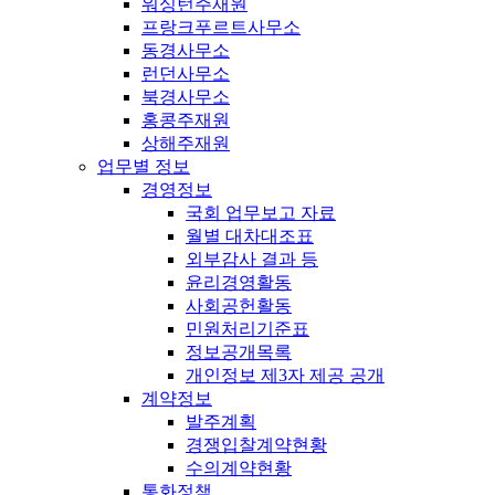
워싱턴주재원
프랑크푸르트사무소
동경사무소
런던사무소
북경사무소
홍콩주재원
상해주재원
업무별 정보
경영정보
국회 업무보고 자료
월별 대차대조표
외부감사 결과 등
윤리경영활동
사회공헌활동
민원처리기준표
정보공개목록
개인정보 제3자 제공 공개
계약정보
발주계획
경쟁입찰계약현황
수의계약현황
통화정책