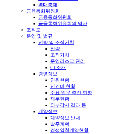
역대총재
금융통화위원회
금융통화위원회
금융통화위원회의 역사
조직도
운영 및 법규
전략 및 조직가치
전략
조직가치
운영리스크 관리
CI 소개
경영정보
인원현황
인건비 현황
주요 업무 추진 현황
재무현황
외부감사 결과 등
계약정보
계약정보 안내
발주계획
경쟁입찰계약현황