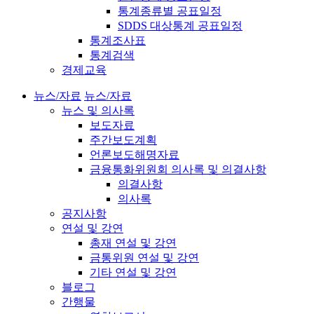
통계종류별 공표일정
SDDS 대상통계 공표일정
통계조사표
통계검색
경제교육
뉴스/자료
뉴스/자료
뉴스 및 의사록
보도자료
주간보도계획
언론보도해명자료
금융통화위원회 의사록 및 의결사항
의결사항
의사록
공지사항
연설 및 강연
총재 연설 및 강연
금통위원 연설 및 강연
기타 연설 및 강연
블로그
간행물