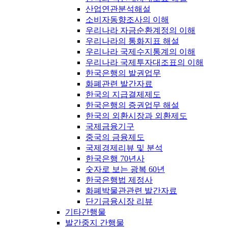
산업연관분석해설
소비자동향조사의 이해
우리나라 자금순환계정의 이해
우리나라의 통화지표 해설
우리나라 국제수지통계의 이해
우리나라 국제투자대조표의 이해
한국은행의 발권업무
화폐관련 발간자료
한국의 지급결제제도
한국은행의 증권업무 해설
한국의 외환시장과 외환제도
국제금융기구
중국의 금융제도
국제경제리뷰 및 분석
한국은행 70년사
숫자로 보는 광복 60년
한국은행법 제정사
화폐박물관관련 발간자료
단기금융시장 리뷰
기타간행물
발간중지 간행물