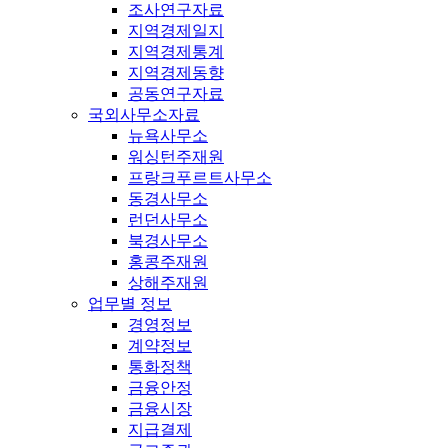
조사연구자료
지역경제일지
지역경제통계
지역경제동향
공동연구자료
국외사무소자료
뉴욕사무소
워싱턴주재원
프랑크푸르트사무소
동경사무소
런던사무소
북경사무소
홍콩주재원
상해주재원
업무별 정보
경영정보
계약정보
통화정책
금융안정
금융시장
지급결제