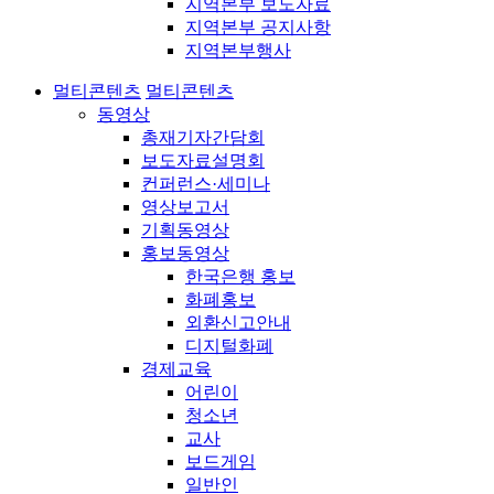
지역본부 보도자료
지역본부 공지사항
지역본부행사
멀티콘텐츠
멀티콘텐츠
동영상
총재기자간담회
보도자료설명회
컨퍼런스·세미나
영상보고서
기획동영상
홍보동영상
한국은행 홍보
화폐홍보
외환신고안내
디지털화폐
경제교육
어린이
청소년
교사
보드게임
일반인