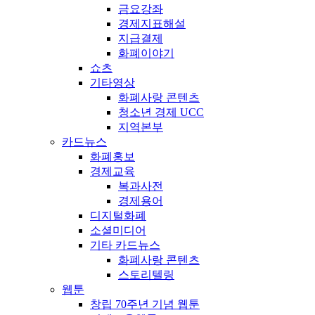
금요강좌
경제지표해설
지급결제
화폐이야기
쇼츠
기타영상
화폐사랑 콘텐츠
청소년 경제 UCC
지역본부
카드뉴스
화폐홍보
경제교육
복과사전
경제용어
디지털화폐
소셜미디어
기타 카드뉴스
화폐사랑 콘텐츠
스토리텔링
웹툰
창립 70주년 기념 웹툰