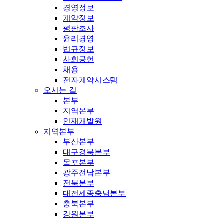
경영정보
계약정보
평판조사
윤리경영
법규정보
사회공헌
채용
전자계약시스템
오시는 길
본부
지역본부
인재개발원
지역본부
부산본부
대구경북본부
목포본부
광주전남본부
전북본부
대전세종충남본부
충북본부
강원본부