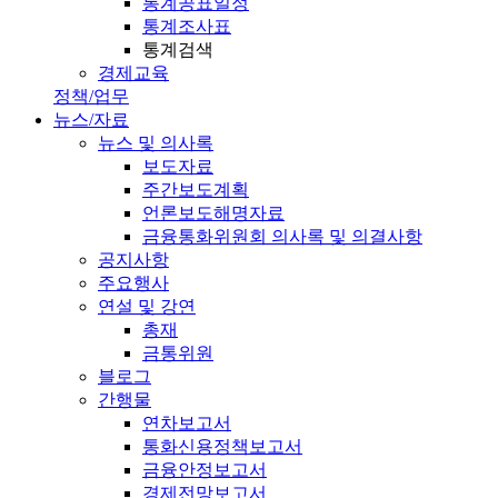
통계공표일정
통계조사표
통계검색
경제교육
정책/업무
뉴스/자료
뉴스 및 의사록
보도자료
주간보도계획
언론보도해명자료
금융통화위원회 의사록 및 의결사항
공지사항
주요행사
연설 및 강연
총재
금통위원
블로그
간행물
연차보고서
통화신용정책보고서
금융안정보고서
경제전망보고서