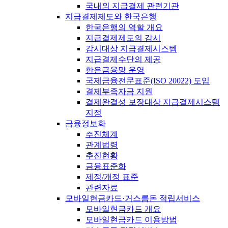
국내외 지급결제 관련기관
지급결제제도와 한국은행
한국은행의 역할 개요
지급결제제도의 감시
감시대상 지급결제시스템
지급결제수단의 제공
한은금융망 운영
국제금융전문표준(ISO 20022) 도입
결제부족자금 지원
결제완결성 보장대상 지급결제시스템
지정
금융정보화
추진체계
관계법령
추진현황
금융표준화
제정/개정 표준
관련자료
모바일현금카드·거스름돈 적립서비스
모바일현금카드 개요
모바일현금카드 이용방법