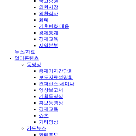
국고증권
외환시장
외환심사
화폐
기후변화 대응
경제통계
경제교육
지역본부
뉴스/자료
멀티콘텐츠
동영상
총재기자간담회
보도자료설명회
컨퍼런스·세미나
영상보고서
기획동영상
홍보동영상
경제교육
쇼츠
기타영상
카드뉴스
화폐홍보