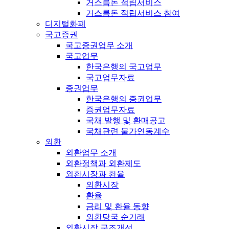
거스름돈 적립서비스
거스름돈 적립서비스 참여
디지털화폐
국고증권
국고증권업무 소개
국고업무
한국은행의 국고업무
국고업무자료
증권업무
한국은행의 증권업무
증권업무자료
국채 발행 및 환매공고
국채관련 물가연동계수
외환
외환업무 소개
외환정책과 외환제도
외환시장과 환율
외환시장
환율
금리 및 환율 동향
외환당국 순거래
외환시장 구조개선