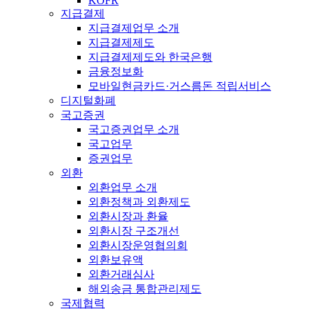
KOFR
지급결제
지급결제업무 소개
지급결제제도
지급결제제도와 한국은행
금융정보화
모바일현금카드·거스름돈 적립서비스
디지털화폐
국고증권
국고증권업무 소개
국고업무
증권업무
외환
외환업무 소개
외환정책과 외환제도
외환시장과 환율
외환시장 구조개선
외환시장운영협의회
외환보유액
외환거래심사
해외송금 통합관리제도
국제협력