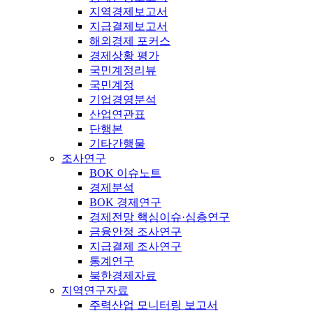
지역경제보고서
지급결제보고서
해외경제 포커스
경제상황 평가
국민계정리뷰
국민계정
기업경영분석
산업연관표
단행본
기타간행물
조사연구
BOK 이슈노트
경제분석
BOK 경제연구
경제전망 핵심이슈·심층연구
금융안정 조사연구
지급결제 조사연구
통계연구
북한경제자료
지역연구자료
주력산업 모니터링 보고서