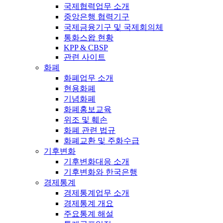
국제협력업무 소개
중앙은행 협력기구
국제금융기구 및 국제회의체
통화스왑 현황
KPP & CBSP
관련 사이트
화폐
화폐업무 소개
현용화폐
기념화폐
화폐홍보교육
위조 및 훼손
화폐 관련 법규
화폐교환 및 주화수급
기후변화
기후변화대응 소개
기후변화와 한국은행
경제통계
경제통계업무 소개
경제통계 개요
주요통계 해설