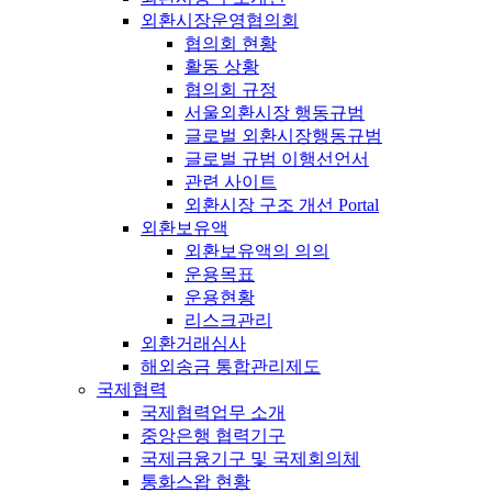
외환시장운영협의회
협의회 현황
활동 상황
협의회 규정
서울외환시장 행동규범
글로벌 외환시장행동규범
글로벌 규범 이행선언서
관련 사이트
외환시장 구조 개선 Portal
외환보유액
외환보유액의 의의
운용목표
운용현황
리스크관리
외환거래심사
해외송금 통합관리제도
국제협력
국제협력업무 소개
중앙은행 협력기구
국제금융기구 및 국제회의체
통화스왑 현황