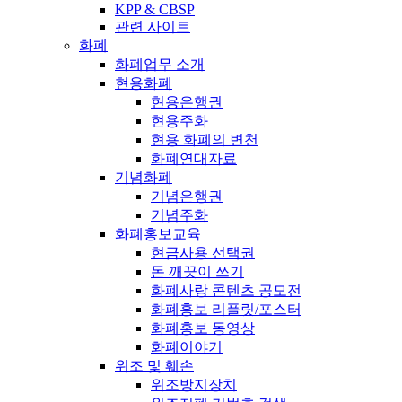
KPP & CBSP
관련 사이트
화폐
화폐업무 소개
현용화폐
현용은행권
현용주화
현용 화폐의 변천
화폐연대자료
기념화폐
기념은행권
기념주화
화폐홍보교육
현금사용 선택권
돈 깨끗이 쓰기
화폐사랑 콘텐츠 공모전
화폐홍보 리플릿/포스터
화폐홍보 동영상
화폐이야기
위조 및 훼손
위조방지장치