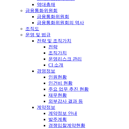
역대총재
금융통화위원회
금융통화위원회
금융통화위원회의 역사
조직도
운영 및 법규
전략 및 조직가치
전략
조직가치
운영리스크 관리
CI 소개
경영정보
인원현황
인건비 현황
주요 업무 추진 현황
재무현황
외부감사 결과 등
계약정보
계약정보 안내
발주계획
경쟁입찰계약현황