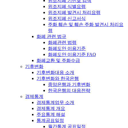
위조지폐 기번호 검색
위조지폐 식별요령
위조지폐 발견시 처리요령
위조지폐 신고서식
주화 훼손 및 훼손 주화 발견시 처리요
령
화폐 관련 법규
화폐관련 법령
화폐도안 이용기준
화폐도안 이용기준 FAQ
화폐교환 및 주화수급
기후변화
기후변화대응 소개
기후변화와 한국은행
중앙은행과 기후변화
한국은행의 대응전략
경제통계
경제통계업무 소개
경제통계 개요
주요통계 해설
통계공표일정
월간통계 공표일정