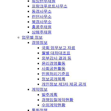
워싱턴주재원
프랑크푸르트사무소
동경사무소
런던사무소
북경사무소
홍콩주재원
상해주재원
업무별 정보
경영정보
국회 업무보고 자료
월별 대차대조표
외부감사 결과 등
윤리경영활동
사회공헌활동
민원처리기준표
정보공개목록
개인정보 제3자 제공 공개
계약정보
발주계획
경쟁입찰계약현황
수의계약현황
통화정책