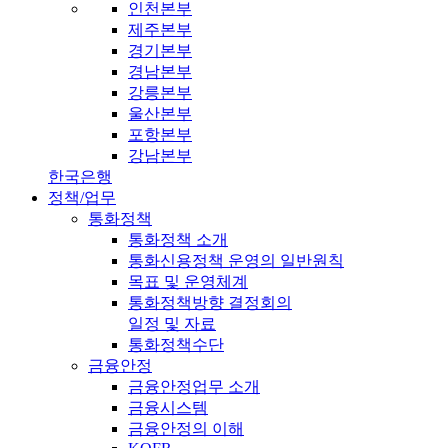
인천본부
제주본부
경기본부
경남본부
강릉본부
울산본부
포항본부
강남본부
한국은행
정책/업무
통화정책
통화정책 소개
통화신용정책 운영의 일반원칙
목표 및 운영체계
통화정책방향 결정회의
일정 및 자료
통화정책수단
금융안정
금융안정업무 소개
금융시스템
금융안정의 이해