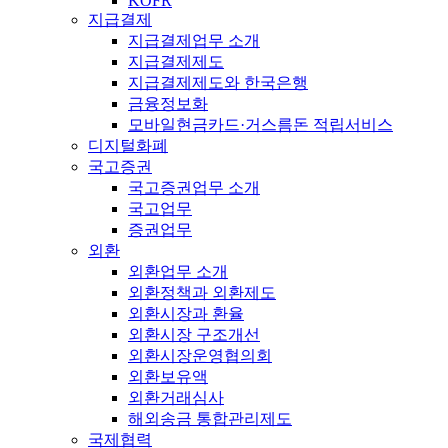
KOFR
지급결제
지급결제업무 소개
지급결제제도
지급결제제도와 한국은행
금융정보화
모바일현금카드·거스름돈 적립서비스
디지털화폐
국고증권
국고증권업무 소개
국고업무
증권업무
외환
외환업무 소개
외환정책과 외환제도
외환시장과 환율
외환시장 구조개선
외환시장운영협의회
외환보유액
외환거래심사
해외송금 통합관리제도
국제협력