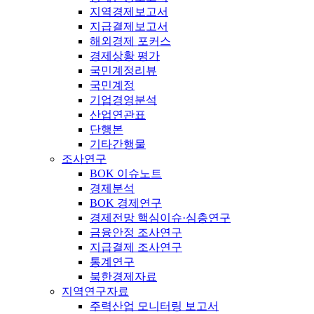
지역경제보고서
지급결제보고서
해외경제 포커스
경제상황 평가
국민계정리뷰
국민계정
기업경영분석
산업연관표
단행본
기타간행물
조사연구
BOK 이슈노트
경제분석
BOK 경제연구
경제전망 핵심이슈·심층연구
금융안정 조사연구
지급결제 조사연구
통계연구
북한경제자료
지역연구자료
주력산업 모니터링 보고서