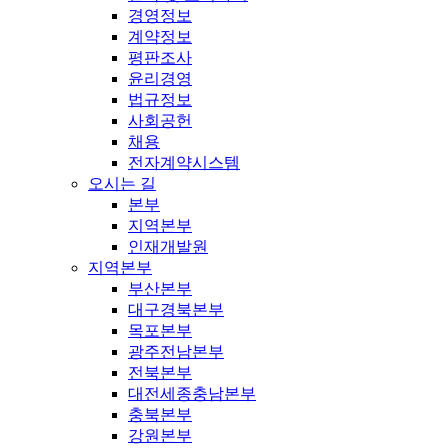
경영정보
계약정보
평판조사
윤리경영
법규정보
사회공헌
채용
전자계약시스템
오시는 길
본부
지역본부
인재개발원
지역본부
부산본부
대구경북본부
목포본부
광주전남본부
전북본부
대전세종충남본부
충북본부
강원본부