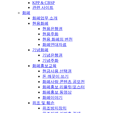
KPP & CBSP
관련 사이트
화폐
화폐업무 소개
현용화폐
현용은행권
현용주화
현용 화폐의 변천
화폐연대자료
기념화폐
기념은행권
기념주화
화폐홍보교육
현금사용 선택권
돈 깨끗이 쓰기
화폐사랑 콘텐츠 공모전
화폐홍보 리플릿/포스터
화폐홍보 동영상
화폐이야기
위조 및 훼손
위조방지장치