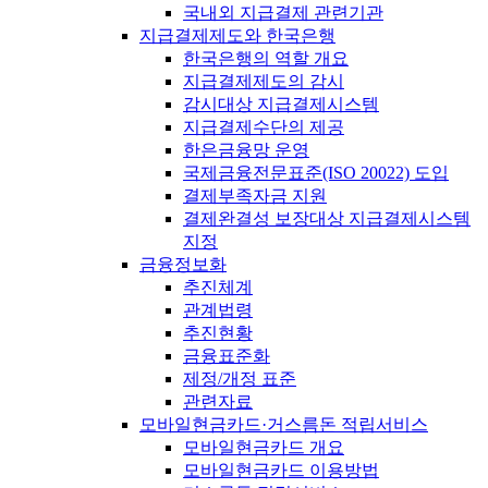
국내외 지급결제 관련기관
지급결제제도와 한국은행
한국은행의 역할 개요
지급결제제도의 감시
감시대상 지급결제시스템
지급결제수단의 제공
한은금융망 운영
국제금융전문표준(ISO 20022) 도입
결제부족자금 지원
결제완결성 보장대상 지급결제시스템
지정
금융정보화
추진체계
관계법령
추진현황
금융표준화
제정/개정 표준
관련자료
모바일현금카드·거스름돈 적립서비스
모바일현금카드 개요
모바일현금카드 이용방법