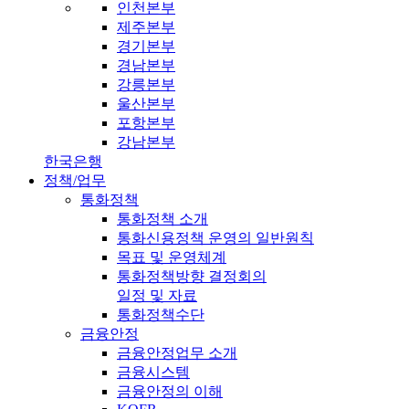
인천본부
제주본부
경기본부
경남본부
강릉본부
울산본부
포항본부
강남본부
한국은행
정책/업무
통화정책
통화정책 소개
통화신용정책 운영의 일반원칙
목표 및 운영체계
통화정책방향 결정회의
일정 및 자료
통화정책수단
금융안정
금융안정업무 소개
금융시스템
금융안정의 이해