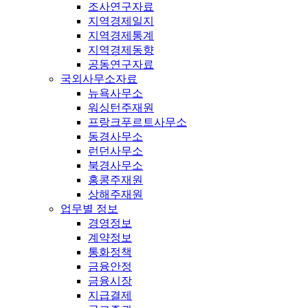
조사연구자료
지역경제일지
지역경제통계
지역경제동향
공동연구자료
국외사무소자료
뉴욕사무소
워싱턴주재원
프랑크푸르트사무소
동경사무소
런던사무소
북경사무소
홍콩주재원
상해주재원
업무별 정보
경영정보
계약정보
통화정책
금융안정
금융시장
지급결제