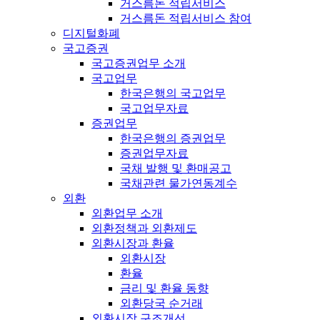
거스름돈 적립서비스
거스름돈 적립서비스 참여
디지털화폐
국고증권
국고증권업무 소개
국고업무
한국은행의 국고업무
국고업무자료
증권업무
한국은행의 증권업무
증권업무자료
국채 발행 및 환매공고
국채관련 물가연동계수
외환
외환업무 소개
외환정책과 외환제도
외환시장과 환율
외환시장
환율
금리 및 환율 동향
외환당국 순거래
외환시장 구조개선