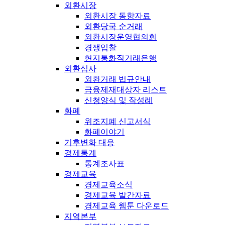
외환시장
외환시장 동향자료
외환당국 순거래
외환시장운영협의회
경쟁입찰
현지통화직거래은행
외환심사
외환거래 법규안내
금융제재대상자 리스트
신청양식 및 작성례
화폐
위조지폐 신고서식
화폐이야기
기후변화 대응
경제통계
통계조사표
경제교육
경제교육소식
경제교육 발간자료
경제교육 웹툰 다운로드
지역본부