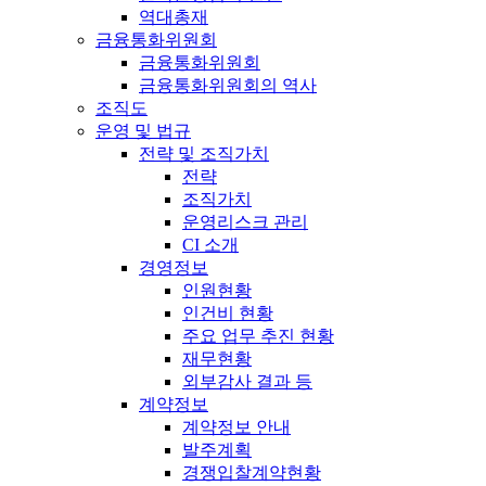
역대총재
금융통화위원회
금융통화위원회
금융통화위원회의 역사
조직도
운영 및 법규
전략 및 조직가치
전략
조직가치
운영리스크 관리
CI 소개
경영정보
인원현황
인건비 현황
주요 업무 추진 현황
재무현황
외부감사 결과 등
계약정보
계약정보 안내
발주계획
경쟁입찰계약현황