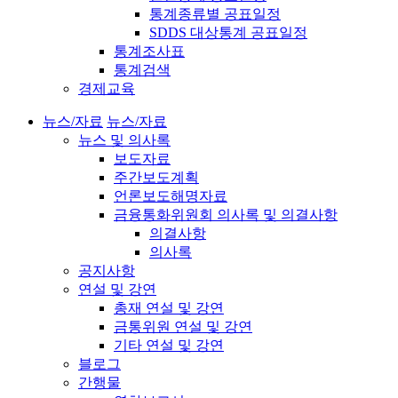
통계종류별 공표일정
SDDS 대상통계 공표일정
통계조사표
통계검색
경제교육
뉴스/자료
뉴스/자료
뉴스 및 의사록
보도자료
주간보도계획
언론보도해명자료
금융통화위원회 의사록 및 의결사항
의결사항
의사록
공지사항
연설 및 강연
총재 연설 및 강연
금통위원 연설 및 강연
기타 연설 및 강연
블로그
간행물