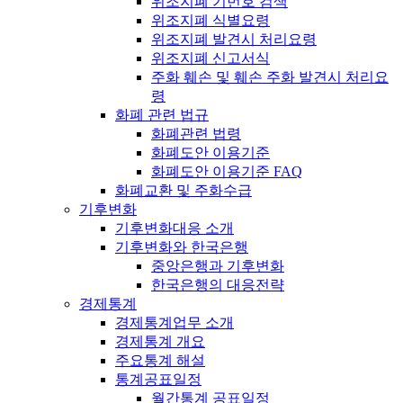
위조지폐 기번호 검색
위조지폐 식별요령
위조지폐 발견시 처리요령
위조지폐 신고서식
주화 훼손 및 훼손 주화 발견시 처리요
령
화폐 관련 법규
화폐관련 법령
화폐도안 이용기준
화폐도안 이용기준 FAQ
화폐교환 및 주화수급
기후변화
기후변화대응 소개
기후변화와 한국은행
중앙은행과 기후변화
한국은행의 대응전략
경제통계
경제통계업무 소개
경제통계 개요
주요통계 해설
통계공표일정
월간통계 공표일정