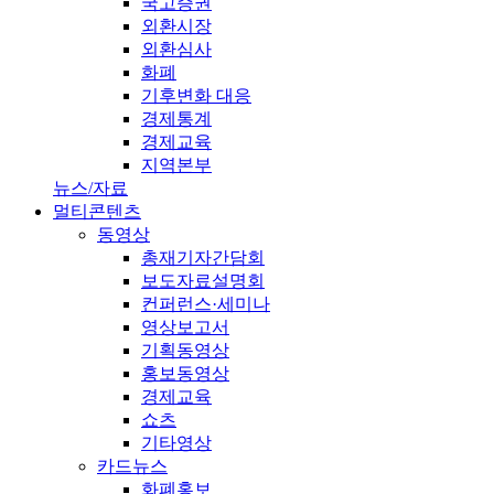
국고증권
외환시장
외환심사
화폐
기후변화 대응
경제통계
경제교육
지역본부
뉴스/자료
멀티콘텐츠
동영상
총재기자간담회
보도자료설명회
컨퍼런스·세미나
영상보고서
기획동영상
홍보동영상
경제교육
쇼츠
기타영상
카드뉴스
화폐홍보