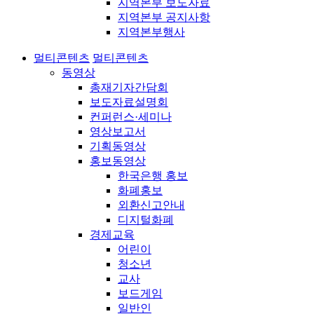
지역본부 보도자료
지역본부 공지사항
지역본부행사
멀티콘텐츠
멀티콘텐츠
동영상
총재기자간담회
보도자료설명회
컨퍼런스·세미나
영상보고서
기획동영상
홍보동영상
한국은행 홍보
화폐홍보
외환신고안내
디지털화폐
경제교육
어린이
청소년
교사
보드게임
일반인