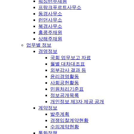
워싱턴주재원
프랑크푸르트사무소
동경사무소
런던사무소
북경사무소
홍콩주재원
상해주재원
업무별 정보
경영정보
국회 업무보고 자료
월별 대차대조표
외부감사 결과 등
윤리경영활동
사회공헌활동
민원처리기준표
정보공개목록
개인정보 제3자 제공 공개
계약정보
발주계획
경쟁입찰계약현황
수의계약현황
통화정책