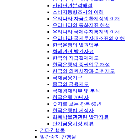
산업연관분석해설
소비자동향조사의 이해
우리나라 자금순환계정의 이해
우리나라의 통화지표 해설
우리나라 국제수지통계의 이해
우리나라 국제투자대조표의 이해
한국은행의 발권업무
화폐관련 발간자료
한국의 지급결제제도
한국은행의 증권업무 해설
한국의 외환시장과 외환제도
국제금융기구
중국의 금융제도
국제경제리뷰 및 분석
한국은행 70년사
숫자로 보는 광복 60년
한국은행법 제정사
화폐박물관관련 발간자료
단기금융시장 리뷰
기타간행물
발간중지 간행물