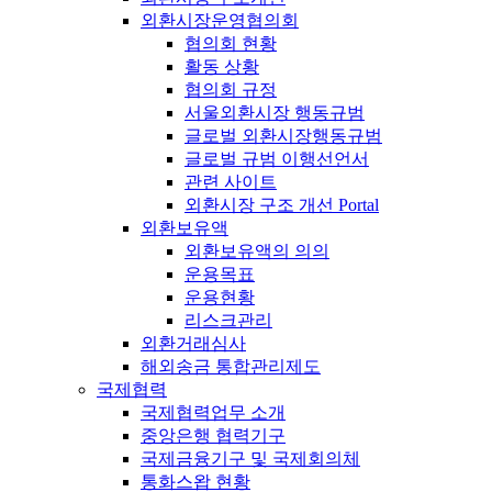
외환시장운영협의회
협의회 현황
활동 상황
협의회 규정
서울외환시장 행동규범
글로벌 외환시장행동규범
글로벌 규범 이행선언서
관련 사이트
외환시장 구조 개선 Portal
외환보유액
외환보유액의 의의
운용목표
운용현황
리스크관리
외환거래심사
해외송금 통합관리제도
국제협력
국제협력업무 소개
중앙은행 협력기구
국제금융기구 및 국제회의체
통화스왑 현황