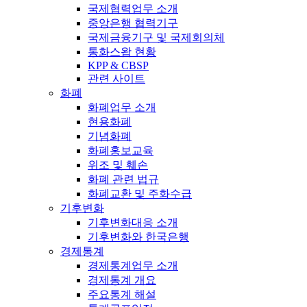
국제협력업무 소개
중앙은행 협력기구
국제금융기구 및 국제회의체
통화스왑 현황
KPP & CBSP
관련 사이트
화폐
화폐업무 소개
현용화폐
기념화폐
화폐홍보교육
위조 및 훼손
화폐 관련 법규
화폐교환 및 주화수급
기후변화
기후변화대응 소개
기후변화와 한국은행
경제통계
경제통계업무 소개
경제통계 개요
주요통계 해설