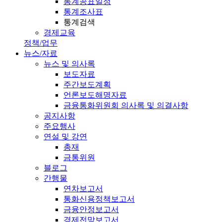
통계공표일정
통계조사표
통계검색
경제교육
정책/업무
뉴스/자료
뉴스 및 의사록
보도자료
주간보도계획
언론보도해명자료
금융통화위원회 의사록 및 의결사항
공지사항
주요행사
연설 및 강연
총재
금통위원
블로그
간행물
연차보고서
통화신용정책보고서
금융안정보고서
경제전망보고서