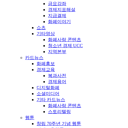
금요강좌
경제지표해설
지급결제
화폐이야기
쇼츠
기타영상
화폐사랑 콘텐츠
청소년 경제 UCC
지역본부
카드뉴스
화폐홍보
경제교육
복과사전
경제용어
디지털화폐
소셜미디어
기타 카드뉴스
화폐사랑 콘텐츠
스토리텔링
웹툰
창립 70주년 기념 웹툰