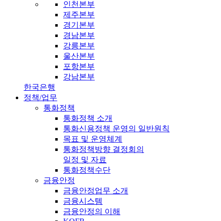
인천본부
제주본부
경기본부
경남본부
강릉본부
울산본부
포항본부
강남본부
한국은행
정책/업무
통화정책
통화정책 소개
통화신용정책 운영의 일반원칙
목표 및 운영체계
통화정책방향 결정회의
일정 및 자료
통화정책수단
금융안정
금융안정업무 소개
금융시스템
금융안정의 이해