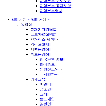
지역본부 보도자료
지역본부 공지사항
지역본부행사
멀티콘텐츠
멀티콘텐츠
동영상
총재기자간담회
보도자료설명회
컨퍼런스·세미나
영상보고서
기획동영상
홍보동영상
한국은행 홍보
화폐홍보
외환신고안내
디지털화폐
경제교육
어린이
청소년
교사
보드게임
일반인