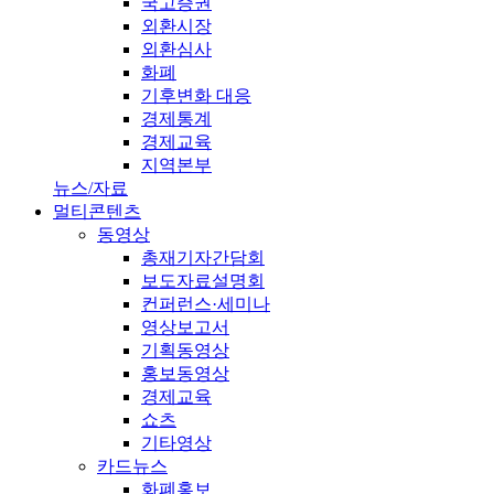
국고증권
외환시장
외환심사
화폐
기후변화 대응
경제통계
경제교육
지역본부
뉴스/자료
멀티콘텐츠
동영상
총재기자간담회
보도자료설명회
컨퍼런스·세미나
영상보고서
기획동영상
홍보동영상
경제교육
쇼츠
기타영상
카드뉴스
화폐홍보