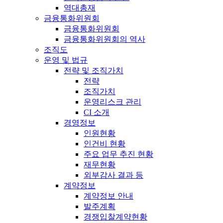
역대총재
금융통화위원회
금융통화위원회
금융통화위원회의 역사
조직도
운영 및 법규
전략 및 조직가치
전략
조직가치
운영리스크 관리
CI 소개
경영정보
인원현황
인건비 현황
주요 업무 추진 현황
재무현황
외부감사 결과 등
계약정보
계약정보 안내
발주계획
경쟁입찰계약현황