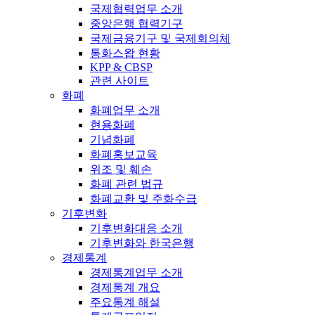
국제협력업무 소개
중앙은행 협력기구
국제금융기구 및 국제회의체
통화스왑 현황
KPP & CBSP
관련 사이트
화폐
화폐업무 소개
현용화폐
기념화폐
화폐홍보교육
위조 및 훼손
화폐 관련 법규
화폐교환 및 주화수급
기후변화
기후변화대응 소개
기후변화와 한국은행
경제통계
경제통계업무 소개
경제통계 개요
주요통계 해설