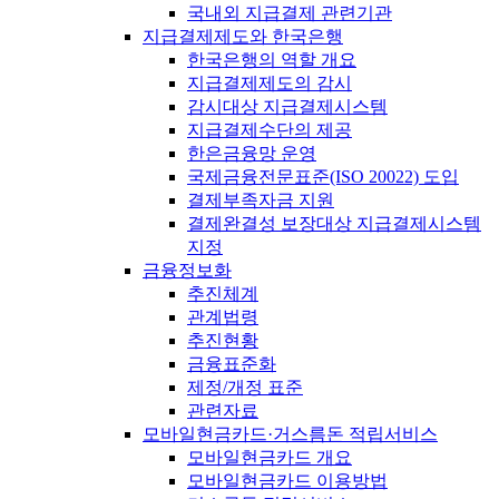
국내외 지급결제 관련기관
지급결제제도와 한국은행
한국은행의 역할 개요
지급결제제도의 감시
감시대상 지급결제시스템
지급결제수단의 제공
한은금융망 운영
국제금융전문표준(ISO 20022) 도입
결제부족자금 지원
결제완결성 보장대상 지급결제시스템
지정
금융정보화
추진체계
관계법령
추진현황
금융표준화
제정/개정 표준
관련자료
모바일현금카드·거스름돈 적립서비스
모바일현금카드 개요
모바일현금카드 이용방법