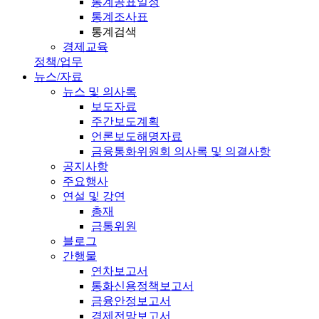
통계공표일정
통계조사표
통계검색
경제교육
정책/업무
뉴스/자료
뉴스 및 의사록
보도자료
주간보도계획
언론보도해명자료
금융통화위원회 의사록 및 의결사항
공지사항
주요행사
연설 및 강연
총재
금통위원
블로그
간행물
연차보고서
통화신용정책보고서
금융안정보고서
경제전망보고서