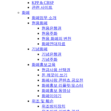
KPP & CBSP
관련 사이트
화폐
화폐업무 소개
현용화폐
현용은행권
현용주화
현용 화폐의 변천
화폐연대자료
기념화폐
기념은행권
기념주화
화폐홍보교육
현금사용 선택권
돈 깨끗이 쓰기
화폐사랑 콘텐츠 공모전
화폐홍보 리플릿/포스터
화폐홍보 동영상
화폐이야기
위조 및 훼손
위조방지장치