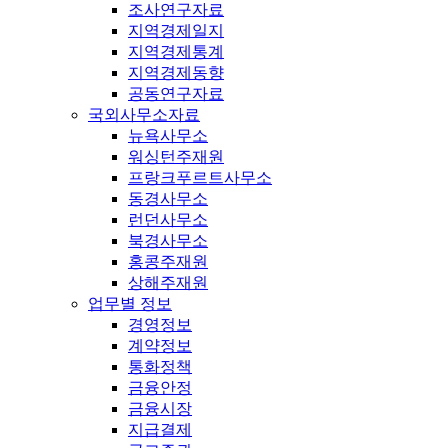
조사연구자료
지역경제일지
지역경제통계
지역경제동향
공동연구자료
국외사무소자료
뉴욕사무소
워싱턴주재원
프랑크푸르트사무소
동경사무소
런던사무소
북경사무소
홍콩주재원
상해주재원
업무별 정보
경영정보
계약정보
통화정책
금융안정
금융시장
지급결제