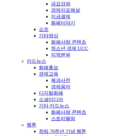
금요강좌
경제지표해설
지급결제
화폐이야기
쇼츠
기타영상
화폐사랑 콘텐츠
청소년 경제 UCC
지역본부
카드뉴스
화폐홍보
경제교육
복과사전
경제용어
디지털화폐
소셜미디어
기타 카드뉴스
화폐사랑 콘텐츠
스토리텔링
웹툰
창립 70주년 기념 웹툰