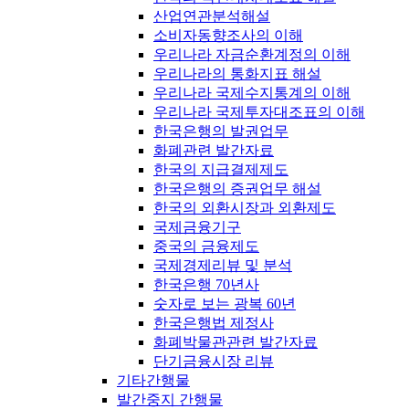
산업연관분석해설
소비자동향조사의 이해
우리나라 자금순환계정의 이해
우리나라의 통화지표 해설
우리나라 국제수지통계의 이해
우리나라 국제투자대조표의 이해
한국은행의 발권업무
화폐관련 발간자료
한국의 지급결제제도
한국은행의 증권업무 해설
한국의 외환시장과 외환제도
국제금융기구
중국의 금융제도
국제경제리뷰 및 분석
한국은행 70년사
숫자로 보는 광복 60년
한국은행법 제정사
화폐박물관관련 발간자료
단기금융시장 리뷰
기타간행물
발간중지 간행물