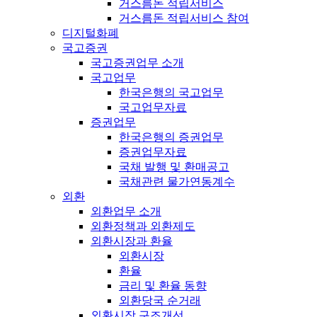
거스름돈 적립서비스
거스름돈 적립서비스 참여
디지털화폐
국고증권
국고증권업무 소개
국고업무
한국은행의 국고업무
국고업무자료
증권업무
한국은행의 증권업무
증권업무자료
국채 발행 및 환매공고
국채관련 물가연동계수
외환
외환업무 소개
외환정책과 외환제도
외환시장과 환율
외환시장
환율
금리 및 환율 동향
외환당국 순거래
외환시장 구조개선