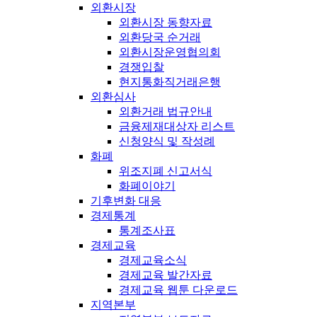
외환시장
외환시장 동향자료
외환당국 순거래
외환시장운영협의회
경쟁입찰
현지통화직거래은행
외환심사
외환거래 법규안내
금융제재대상자 리스트
신청양식 및 작성례
화폐
위조지폐 신고서식
화폐이야기
기후변화 대응
경제통계
통계조사표
경제교육
경제교육소식
경제교육 발간자료
경제교육 웹툰 다운로드
지역본부