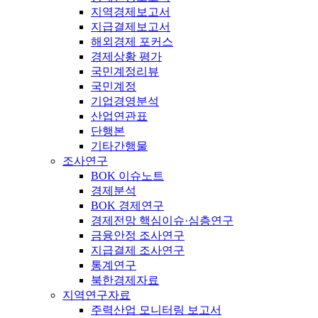
지역경제보고서
지급결제보고서
해외경제 포커스
경제상황 평가
국민계정리뷰
국민계정
기업경영분석
산업연관표
단행본
기타간행물
조사연구
BOK 이슈노트
경제분석
BOK 경제연구
경제전망 핵심이슈·심층연구
금융안정 조사연구
지급결제 조사연구
통계연구
북한경제자료
지역연구자료
주력산업 모니터링 보고서