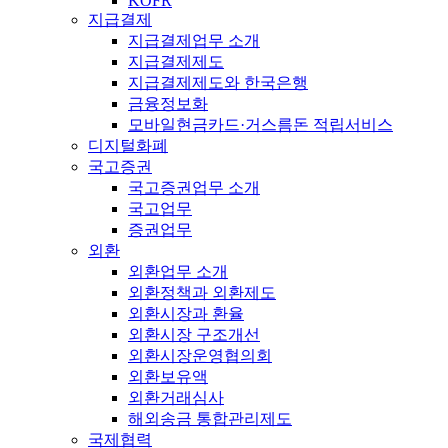
KOFR
지급결제
지급결제업무 소개
지급결제제도
지급결제제도와 한국은행
금융정보화
모바일현금카드·거스름돈 적립서비스
디지털화폐
국고증권
국고증권업무 소개
국고업무
증권업무
외환
외환업무 소개
외환정책과 외환제도
외환시장과 환율
외환시장 구조개선
외환시장운영협의회
외환보유액
외환거래심사
해외송금 통합관리제도
국제협력