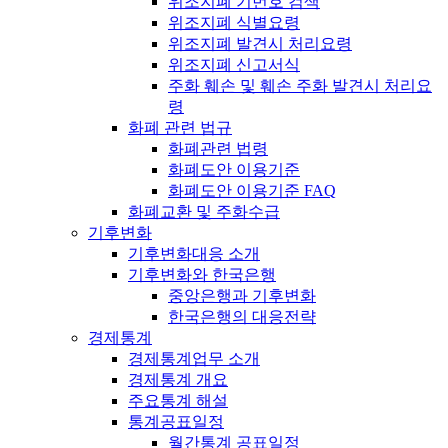
위조지폐 기번호 검색
위조지폐 식별요령
위조지폐 발견시 처리요령
위조지폐 신고서식
주화 훼손 및 훼손 주화 발견시 처리요
령
화폐 관련 법규
화폐관련 법령
화폐도안 이용기준
화폐도안 이용기준 FAQ
화폐교환 및 주화수급
기후변화
기후변화대응 소개
기후변화와 한국은행
중앙은행과 기후변화
한국은행의 대응전략
경제통계
경제통계업무 소개
경제통계 개요
주요통계 해설
통계공표일정
월간통계 공표일정