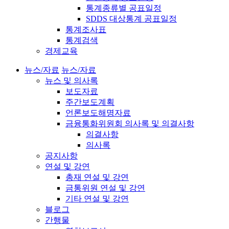
통계종류별 공표일정
SDDS 대상통계 공표일정
통계조사표
통계검색
경제교육
뉴스/자료
뉴스/자료
뉴스 및 의사록
보도자료
주간보도계획
언론보도해명자료
금융통화위원회 의사록 및 의결사항
의결사항
의사록
공지사항
연설 및 강연
총재 연설 및 강연
금통위원 연설 및 강연
기타 연설 및 강연
블로그
간행물