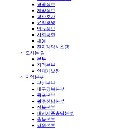
경영정보
계약정보
평판조사
윤리경영
법규정보
사회공헌
채용
전자계약시스템
오시는 길
본부
지역본부
인재개발원
지역본부
부산본부
대구경북본부
목포본부
광주전남본부
전북본부
대전세종충남본부
충북본부
강원본부