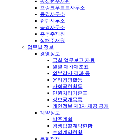
워싱턴주재원
프랑크푸르트사무소
동경사무소
런던사무소
북경사무소
홍콩주재원
상해주재원
업무별 정보
경영정보
국회 업무보고 자료
월별 대차대조표
외부감사 결과 등
윤리경영활동
사회공헌활동
민원처리기준표
정보공개목록
개인정보 제3자 제공 공개
계약정보
발주계획
경쟁입찰계약현황
수의계약현황
통화정책