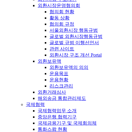
외환시장운영협의회
협의회 현황
활동 상황
협의회 규정
서울외환시장 행동규범
글로벌 외환시장행동규범
글로벌 규범 이행선언서
관련 사이트
외환시장 구조 개선 Portal
외환보유액
외환보유액의 의의
운용목표
운용현황
리스크관리
외환거래심사
해외송금 통합관리제도
국제협력
국제협력업무 소개
중앙은행 협력기구
국제금융기구 및 국제회의체
통화스왑 현황