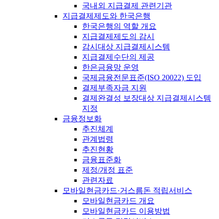
국내외 지급결제 관련기관
지급결제제도와 한국은행
한국은행의 역할 개요
지급결제제도의 감시
감시대상 지급결제시스템
지급결제수단의 제공
한은금융망 운영
국제금융전문표준(ISO 20022) 도입
결제부족자금 지원
결제완결성 보장대상 지급결제시스템
지정
금융정보화
추진체계
관계법령
추진현황
금융표준화
제정/개정 표준
관련자료
모바일현금카드·거스름돈 적립서비스
모바일현금카드 개요
모바일현금카드 이용방법