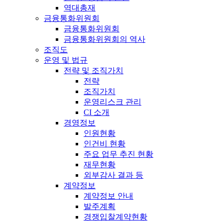
역대총재
금융통화위원회
금융통화위원회
금융통화위원회의 역사
조직도
운영 및 법규
전략 및 조직가치
전략
조직가치
운영리스크 관리
CI 소개
경영정보
인원현황
인건비 현황
주요 업무 추진 현황
재무현황
외부감사 결과 등
계약정보
계약정보 안내
발주계획
경쟁입찰계약현황