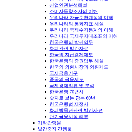
산업연관분석해설
소비자동향조사의 이해
우리나라 자금순환계정의 이해
우리나라의 통화지표 해설
우리나라 국제수지통계의 이해
우리나라 국제투자대조표의 이해
한국은행의 발권업무
화폐관련 발간자료
한국의 지급결제제도
한국은행의 증권업무 해설
한국의 외환시장과 외환제도
국제금융기구
중국의 금융제도
국제경제리뷰 및 분석
한국은행 70년사
숫자로 보는 광복 60년
한국은행법 제정사
화폐박물관관련 발간자료
단기금융시장 리뷰
기타간행물
발간중지 간행물