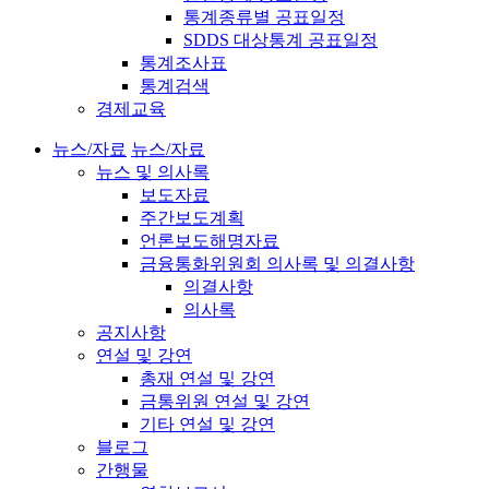
통계종류별 공표일정
SDDS 대상통계 공표일정
통계조사표
통계검색
경제교육
뉴스/자료
뉴스/자료
뉴스 및 의사록
보도자료
주간보도계획
언론보도해명자료
금융통화위원회 의사록 및 의결사항
의결사항
의사록
공지사항
연설 및 강연
총재 연설 및 강연
금통위원 연설 및 강연
기타 연설 및 강연
블로그
간행물