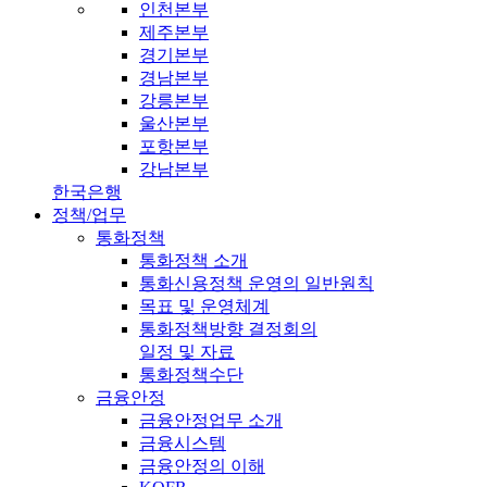
인천본부
제주본부
경기본부
경남본부
강릉본부
울산본부
포항본부
강남본부
한국은행
정책/업무
통화정책
통화정책 소개
통화신용정책 운영의 일반원칙
목표 및 운영체계
통화정책방향 결정회의
일정 및 자료
통화정책수단
금융안정
금융안정업무 소개
금융시스템
금융안정의 이해