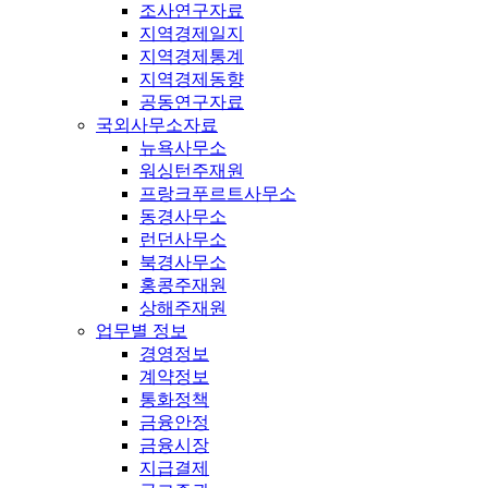
조사연구자료
지역경제일지
지역경제통계
지역경제동향
공동연구자료
국외사무소자료
뉴욕사무소
워싱턴주재원
프랑크푸르트사무소
동경사무소
런던사무소
북경사무소
홍콩주재원
상해주재원
업무별 정보
경영정보
계약정보
통화정책
금융안정
금융시장
지급결제