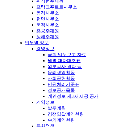
워싱턴주재원
프랑크푸르트사무소
동경사무소
런던사무소
북경사무소
홍콩주재원
상해주재원
업무별 정보
경영정보
국회 업무보고 자료
월별 대차대조표
외부감사 결과 등
윤리경영활동
사회공헌활동
민원처리기준표
정보공개목록
개인정보 제3자 제공 공개
계약정보
발주계획
경쟁입찰계약현황
수의계약현황
통화정책