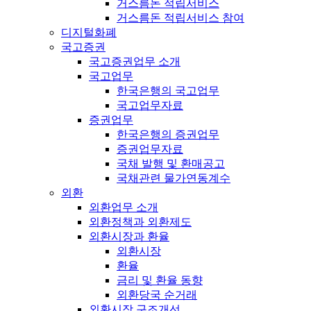
거스름돈 적립서비스
거스름돈 적립서비스 참여
디지털화폐
국고증권
국고증권업무 소개
국고업무
한국은행의 국고업무
국고업무자료
증권업무
한국은행의 증권업무
증권업무자료
국채 발행 및 환매공고
국채관련 물가연동계수
외환
외환업무 소개
외환정책과 외환제도
외환시장과 환율
외환시장
환율
금리 및 환율 동향
외환당국 순거래
외환시장 구조개선