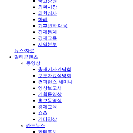
국고증권
외환시장
외환심사
화폐
기후변화 대응
경제통계
경제교육
지역본부
뉴스/자료
멀티콘텐츠
동영상
총재기자간담회
보도자료설명회
컨퍼런스·세미나
영상보고서
기획동영상
홍보동영상
경제교육
쇼츠
기타영상
카드뉴스
화폐홍보