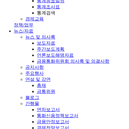
통계공표일정
통계조사표
통계검색
경제교육
정책/업무
뉴스/자료
뉴스 및 의사록
보도자료
주간보도계획
언론보도해명자료
금융통화위원회 의사록 및 의결사항
공지사항
주요행사
연설 및 강연
총재
금통위원
블로그
간행물
연차보고서
통화신용정책보고서
금융안정보고서
경제전망보고서