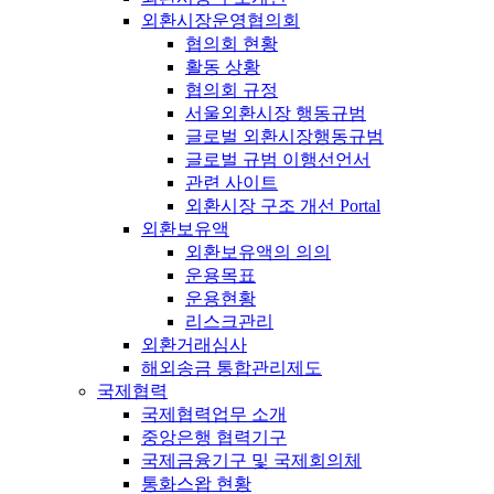
외환시장운영협의회
협의회 현황
활동 상황
협의회 규정
서울외환시장 행동규범
글로벌 외환시장행동규범
글로벌 규범 이행선언서
관련 사이트
외환시장 구조 개선 Portal
외환보유액
외환보유액의 의의
운용목표
운용현황
리스크관리
외환거래심사
해외송금 통합관리제도
국제협력
국제협력업무 소개
중앙은행 협력기구
국제금융기구 및 국제회의체
통화스왑 현황