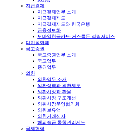
KOFR
지급결제
지급결제업무 소개
지급결제제도
지급결제제도와 한국은행
금융정보화
모바일현금카드·거스름돈 적립서비스
디지털화폐
국고증권
국고증권업무 소개
국고업무
증권업무
외환
외환업무 소개
외환정책과 외환제도
외환시장과 환율
외환시장 구조개선
외환시장운영협의회
외환보유액
외환거래심사
해외송금 통합관리제도
국제협력