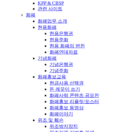
KPP & CBSP
관련 사이트
화폐
화폐업무 소개
현용화폐
현용은행권
현용주화
현용 화폐의 변천
화폐연대자료
기념화폐
기념은행권
기념주화
화폐홍보교육
현금사용 선택권
돈 깨끗이 쓰기
화폐사랑 콘텐츠 공모전
화폐홍보 리플릿/포스터
화폐홍보 동영상
화폐이야기
위조 및 훼손
위조방지장치