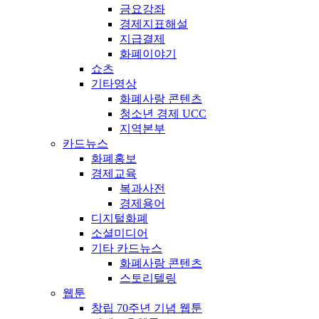
금요강좌
경제지표해설
지급결제
화폐이야기
쇼츠
기타영상
화폐사랑 콘텐츠
청소년 경제 UCC
지역본부
카드뉴스
화폐홍보
경제교육
복과사전
경제용어
디지털화폐
소셜미디어
기타 카드뉴스
화폐사랑 콘텐츠
스토리텔링
웹툰
창립 70주년 기념 웹툰