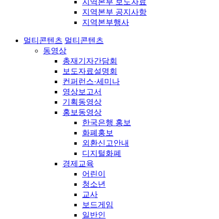
지역본부 보도자료
지역본부 공지사항
지역본부행사
멀티콘텐츠
멀티콘텐츠
동영상
총재기자간담회
보도자료설명회
컨퍼런스·세미나
영상보고서
기획동영상
홍보동영상
한국은행 홍보
화폐홍보
외환신고안내
디지털화폐
경제교육
어린이
청소년
교사
보드게임
일반인