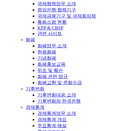
국제협력업무 소개
중앙은행 협력기구
국제금융기구 및 국제회의체
통화스왑 현황
KPP & CBSP
관련 사이트
화폐
화폐업무 소개
현용화폐
기념화폐
화폐홍보교육
위조 및 훼손
화폐 관련 법규
화폐교환 및 주화수급
기후변화
기후변화대응 소개
기후변화와 한국은행
경제통계
경제통계업무 소개
경제통계 개요
주요통계 해설