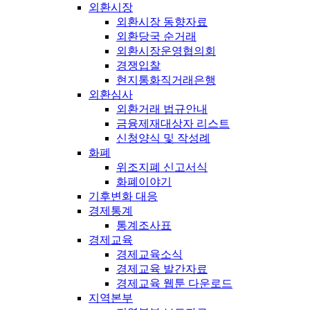
외환시장
외환시장 동향자료
외환당국 순거래
외환시장운영협의회
경쟁입찰
현지통화직거래은행
외환심사
외환거래 법규안내
금융제재대상자 리스트
신청양식 및 작성례
화폐
위조지폐 신고서식
화폐이야기
기후변화 대응
경제통계
통계조사표
경제교육
경제교육소식
경제교육 발간자료
경제교육 웹툰 다운로드
지역본부