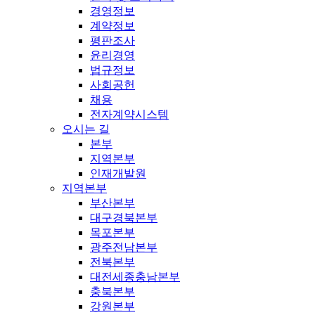
경영정보
계약정보
평판조사
윤리경영
법규정보
사회공헌
채용
전자계약시스템
오시는 길
본부
지역본부
인재개발원
지역본부
부산본부
대구경북본부
목포본부
광주전남본부
전북본부
대전세종충남본부
충북본부
강원본부