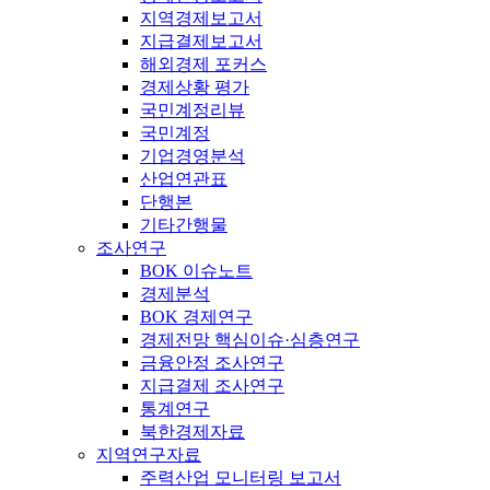
지역경제보고서
지급결제보고서
해외경제 포커스
경제상황 평가
국민계정리뷰
국민계정
기업경영분석
산업연관표
단행본
기타간행물
조사연구
BOK 이슈노트
경제분석
BOK 경제연구
경제전망 핵심이슈·심층연구
금융안정 조사연구
지급결제 조사연구
통계연구
북한경제자료
지역연구자료
주력산업 모니터링 보고서