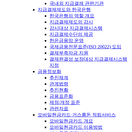
국내외 지급결제 관련기관
지급결제제도와 한국은행
한국은행의 역할 개요
지급결제제도의 감시
감시대상 지급결제시스템
지급결제수단의 제공
한은금융망 운영
국제금융전문표준(ISO 20022) 도입
결제부족자금 지원
결제완결성 보장대상 지급결제시스템
지정
금융정보화
추진체계
관계법령
추진현황
금융표준화
제정/개정 표준
관련자료
모바일현금카드·거스름돈 적립서비스
모바일현금카드 개요
모바일현금카드 이용방법