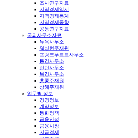
조사연구자료
지역경제일지
지역경제통계
지역경제동향
공동연구자료
국외사무소자료
뉴욕사무소
워싱턴주재원
프랑크푸르트사무소
동경사무소
런던사무소
북경사무소
홍콩주재원
상해주재원
업무별 정보
경영정보
계약정보
통화정책
금융안정
금융시장
지급결제