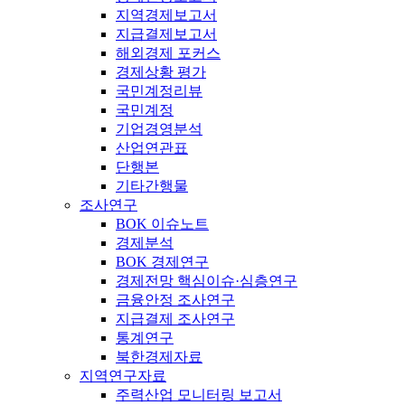
지역경제보고서
지급결제보고서
해외경제 포커스
경제상황 평가
국민계정리뷰
국민계정
기업경영분석
산업연관표
단행본
기타간행물
조사연구
BOK 이슈노트
경제분석
BOK 경제연구
경제전망 핵심이슈·심층연구
금융안정 조사연구
지급결제 조사연구
통계연구
북한경제자료
지역연구자료
주력산업 모니터링 보고서