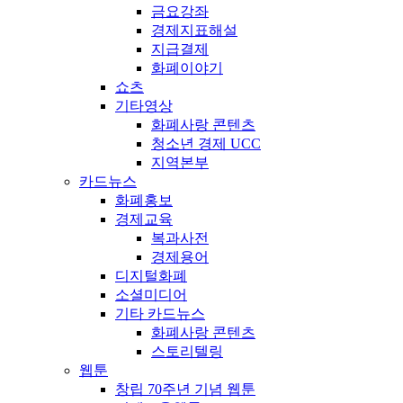
금요강좌
경제지표해설
지급결제
화폐이야기
쇼츠
기타영상
화폐사랑 콘텐츠
청소년 경제 UCC
지역본부
카드뉴스
화폐홍보
경제교육
복과사전
경제용어
디지털화폐
소셜미디어
기타 카드뉴스
화폐사랑 콘텐츠
스토리텔링
웹툰
창립 70주년 기념 웹툰