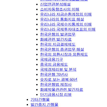
산업연관분석해설
소비자동향조사의 이해
우리나라 자금순환계정의 이해
우리나라의 통화지표 해설
우리나라 국제수지통계의 이해
우리나라 국제투자대조표의 이해
한국은행의 발권업무
화폐관련 발간자료
한국의 지급결제제도
한국은행의 증권업무 해설
한국의 외환시장과 외환제도
국제금융기구
중국의 금융제도
국제경제리뷰 및 분석
한국은행 70년사
숫자로 보는 광복 60년
한국은행법 제정사
화폐박물관관련 발간자료
단기금융시장 리뷰
기타간행물
발간중지 간행물