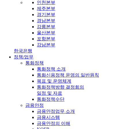
인천본부
제주본부
경기본부
경남본부
강릉본부
울산본부
포항본부
강남본부
한국은행
정책/업무
통화정책
통화정책 소개
통화신용정책 운영의 일반원칙
목표 및 운영체계
통화정책방향 결정회의
일정 및 자료
통화정책수단
금융안정
금융안정업무 소개
금융시스템
금융안정의 이해