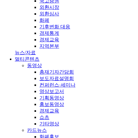
국고증권
외환시장
외환심사
화폐
기후변화 대응
경제통계
경제교육
지역본부
뉴스/자료
멀티콘텐츠
동영상
총재기자간담회
보도자료설명회
컨퍼런스·세미나
영상보고서
기획동영상
홍보동영상
경제교육
쇼츠
기타영상
카드뉴스
화폐홍보