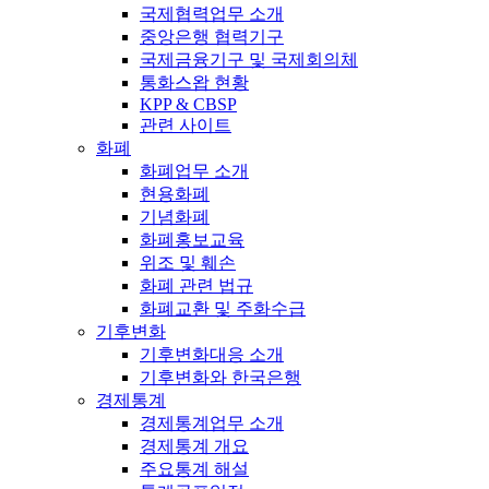
국제협력업무 소개
중앙은행 협력기구
국제금융기구 및 국제회의체
통화스왑 현황
KPP & CBSP
관련 사이트
화폐
화폐업무 소개
현용화폐
기념화폐
화폐홍보교육
위조 및 훼손
화폐 관련 법규
화폐교환 및 주화수급
기후변화
기후변화대응 소개
기후변화와 한국은행
경제통계
경제통계업무 소개
경제통계 개요
주요통계 해설