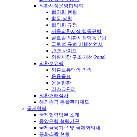
외환시장운영협의회
협의회 현황
활동 상황
협의회 규정
서울외환시장 행동규범
글로벌 외환시장행동규범
글로벌 규범 이행선언서
관련 사이트
외환시장 구조 개선 Portal
외환보유액
외환보유액의 의의
운용목표
운용현황
리스크관리
외환거래심사
해외송금 통합관리제도
국제협력
국제협력업무 소개
중앙은행 협력기구
국제금융기구 및 국제회의체
통화스왑 현황