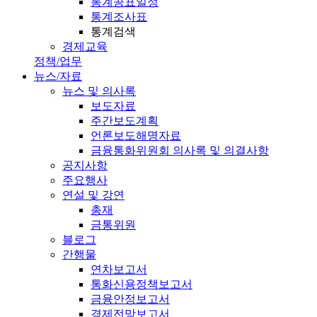
통계공표일정
통계조사표
통계검색
경제교육
정책/업무
뉴스/자료
뉴스 및 의사록
보도자료
주간보도계획
언론보도해명자료
금융통화위원회 의사록 및 의결사항
공지사항
주요행사
연설 및 강연
총재
금통위원
블로그
간행물
연차보고서
통화신용정책보고서
금융안정보고서
경제전망보고서