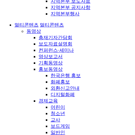
지역본부 보도자료
지역본부 공지사항
지역본부행사
멀티콘텐츠
멀티콘텐츠
동영상
총재기자간담회
보도자료설명회
컨퍼런스·세미나
영상보고서
기획동영상
홍보동영상
한국은행 홍보
화폐홍보
외환신고안내
디지털화폐
경제교육
어린이
청소년
교사
보드게임
일반인