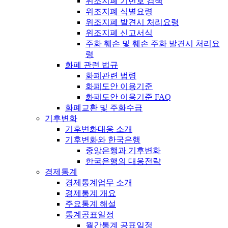
위조지폐 기번호 검색
위조지폐 식별요령
위조지폐 발견시 처리요령
위조지폐 신고서식
주화 훼손 및 훼손 주화 발견시 처리요
령
화폐 관련 법규
화폐관련 법령
화폐도안 이용기준
화폐도안 이용기준 FAQ
화폐교환 및 주화수급
기후변화
기후변화대응 소개
기후변화와 한국은행
중앙은행과 기후변화
한국은행의 대응전략
경제통계
경제통계업무 소개
경제통계 개요
주요통계 해설
통계공표일정
월간통계 공표일정