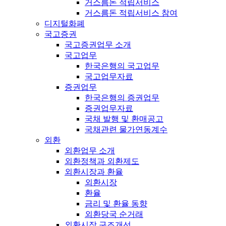
거스름돈 적립서비스
거스름돈 적립서비스 참여
디지털화폐
국고증권
국고증권업무 소개
국고업무
한국은행의 국고업무
국고업무자료
증권업무
한국은행의 증권업무
증권업무자료
국채 발행 및 환매공고
국채관련 물가연동계수
외환
외환업무 소개
외환정책과 외환제도
외환시장과 환율
외환시장
환율
금리 및 환율 동향
외환당국 순거래
외환시장 구조개선