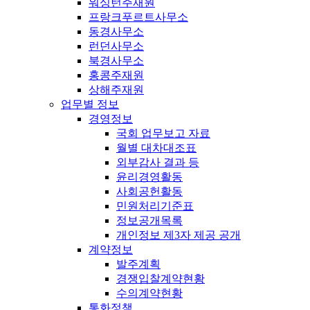
워싱턴주재원
프랑크푸르트사무소
동경사무소
런던사무소
북경사무소
홍콩주재원
상해주재원
업무별 정보
경영정보
국회 업무보고 자료
월별 대차대조표
외부감사 결과 등
윤리경영활동
사회공헌활동
민원처리기준표
정보공개목록
개인정보 제3자 제공 공개
계약정보
발주계획
경쟁입찰계약현황
수의계약현황
통화정책