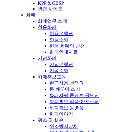
KPP & CBSP
관련 사이트
화폐
화폐업무 소개
현용화폐
현용은행권
현용주화
현용 화폐의 변천
화폐연대자료
기념화폐
기념은행권
기념주화
화폐홍보교육
현금사용 선택권
돈 깨끗이 쓰기
화폐사랑 콘텐츠 공모전
화폐홍보 리플릿/포스터
화폐홍보 동영상
화폐이야기
위조 및 훼손
위조방지장치