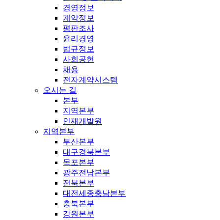
경영정보
계약정보
평판조사
윤리경영
법규정보
사회공헌
채용
전자계약시스템
오시는 길
본부
지역본부
인재개발원
지역본부
부산본부
대구경북본부
목포본부
광주전남본부
전북본부
대전세종충남본부
충북본부
강원본부