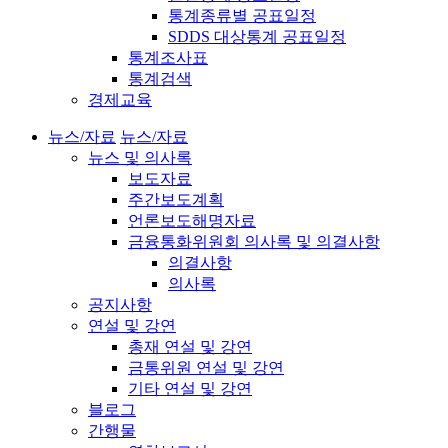
통계종류별 공표일정
SDDS 대상통계 공표일정
통계조사표
통계검색
경제교육
뉴스/자료
뉴스/자료
뉴스 및 의사록
보도자료
주간보도계획
언론보도해명자료
금융통화위원회 의사록 및 의결사항
의결사항
의사록
공지사항
연설 및 강연
총재 연설 및 강연
금통위원 연설 및 강연
기타 연설 및 강연
블로그
간행물