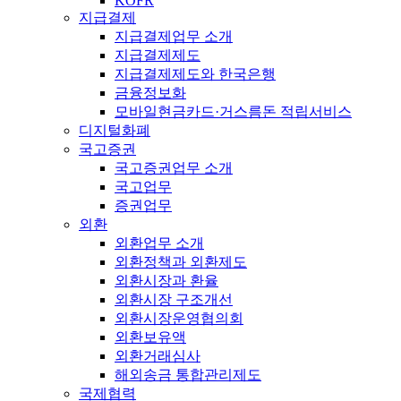
KOFR
지급결제
지급결제업무 소개
지급결제제도
지급결제제도와 한국은행
금융정보화
모바일현금카드·거스름돈 적립서비스
디지털화폐
국고증권
국고증권업무 소개
국고업무
증권업무
외환
외환업무 소개
외환정책과 외환제도
외환시장과 환율
외환시장 구조개선
외환시장운영협의회
외환보유액
외환거래심사
해외송금 통합관리제도
국제협력