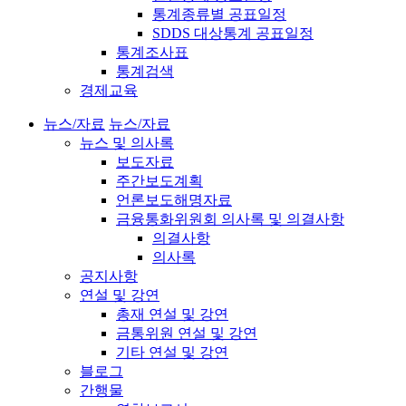
통계종류별 공표일정
SDDS 대상통계 공표일정
통계조사표
통계검색
경제교육
뉴스/자료
뉴스/자료
뉴스 및 의사록
보도자료
주간보도계획
언론보도해명자료
금융통화위원회 의사록 및 의결사항
의결사항
의사록
공지사항
연설 및 강연
총재 연설 및 강연
금통위원 연설 및 강연
기타 연설 및 강연
블로그
간행물