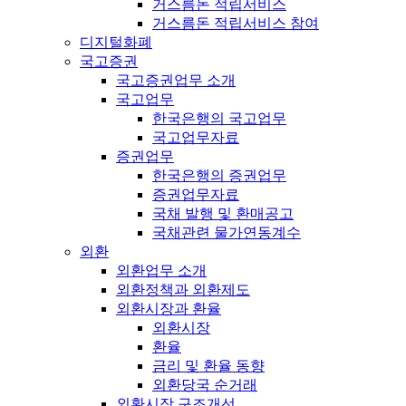
거스름돈 적립서비스
거스름돈 적립서비스 참여
디지털화폐
국고증권
국고증권업무 소개
국고업무
한국은행의 국고업무
국고업무자료
증권업무
한국은행의 증권업무
증권업무자료
국채 발행 및 환매공고
국채관련 물가연동계수
외환
외환업무 소개
외환정책과 외환제도
외환시장과 환율
외환시장
환율
금리 및 환율 동향
외환당국 순거래
외환시장 구조개선