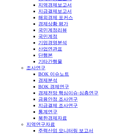
지역경제보고서
지급결제보고서
해외경제 포커스
경제상황 평가
국민계정리뷰
국민계정
기업경영분석
산업연관표
단행본
기타간행물
조사연구
BOK 이슈노트
경제분석
BOK 경제연구
경제전망 핵심이슈·심층연구
금융안정 조사연구
지급결제 조사연구
통계연구
북한경제자료
지역연구자료
주력산업 모니터링 보고서