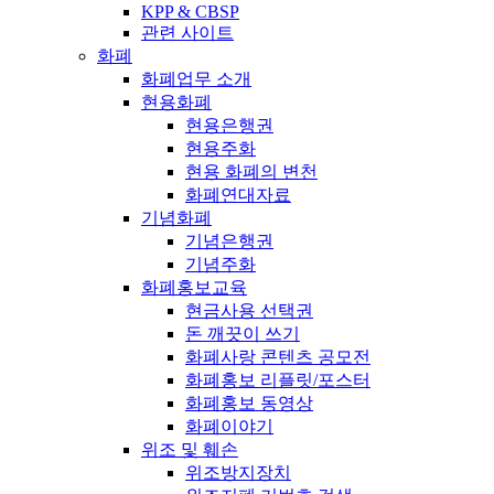
KPP & CBSP
관련 사이트
화폐
화폐업무 소개
현용화폐
현용은행권
현용주화
현용 화폐의 변천
화폐연대자료
기념화폐
기념은행권
기념주화
화폐홍보교육
현금사용 선택권
돈 깨끗이 쓰기
화폐사랑 콘텐츠 공모전
화폐홍보 리플릿/포스터
화폐홍보 동영상
화폐이야기
위조 및 훼손
위조방지장치