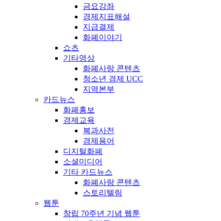
금요강좌
경제지표해설
지급결제
화폐이야기
쇼츠
기타영상
화폐사랑 콘텐츠
청소년 경제 UCC
지역본부
카드뉴스
화폐홍보
경제교육
복과사전
경제용어
디지털화폐
소셜미디어
기타 카드뉴스
화폐사랑 콘텐츠
스토리텔링
웹툰
창립 70주년 기념 웹툰