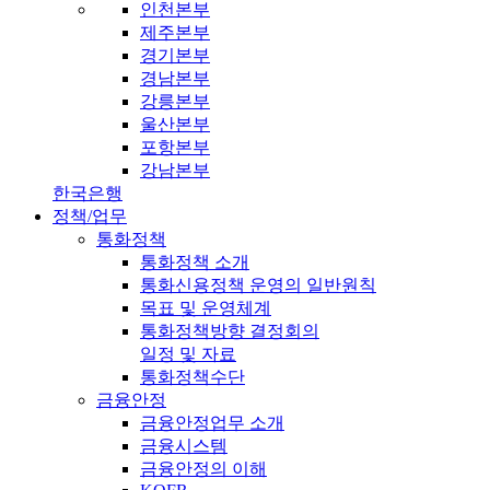
인천본부
제주본부
경기본부
경남본부
강릉본부
울산본부
포항본부
강남본부
한국은행
정책/업무
통화정책
통화정책 소개
통화신용정책 운영의 일반원칙
목표 및 운영체계
통화정책방향 결정회의
일정 및 자료
통화정책수단
금융안정
금융안정업무 소개
금융시스템
금융안정의 이해