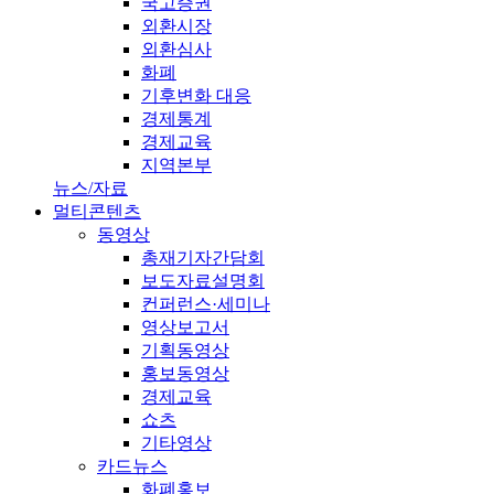
국고증권
외환시장
외환심사
화폐
기후변화 대응
경제통계
경제교육
지역본부
뉴스/자료
멀티콘텐츠
동영상
총재기자간담회
보도자료설명회
컨퍼런스·세미나
영상보고서
기획동영상
홍보동영상
경제교육
쇼츠
기타영상
카드뉴스
화폐홍보