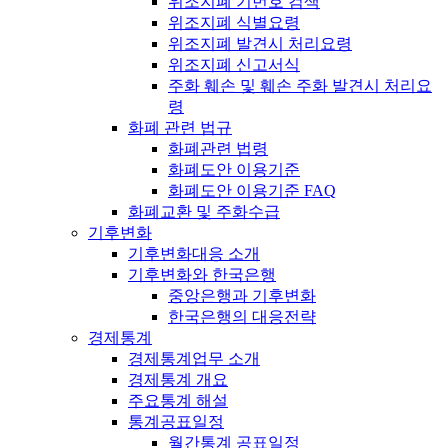
위조지폐 기번호 검색
위조지폐 식별요령
위조지폐 발견시 처리요령
위조지폐 신고서식
주화 훼손 및 훼손 주화 발견시 처리요
령
화폐 관련 법규
화폐관련 법령
화폐도안 이용기준
화폐도안 이용기준 FAQ
화폐교환 및 주화수급
기후변화
기후변화대응 소개
기후변화와 한국은행
중앙은행과 기후변화
한국은행의 대응전략
경제통계
경제통계업무 소개
경제통계 개요
주요통계 해설
통계공표일정
월간통계 공표일정