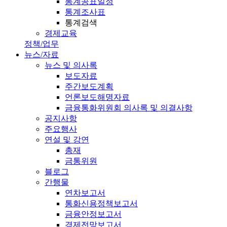
통계공표일정
통계조사표
통계검색
경제교육
정책/업무
뉴스/자료
뉴스 및 의사록
보도자료
주간보도계획
언론보도해명자료
금융통화위원회 의사록 및 의결사항
공지사항
주요행사
연설 및 강연
총재
금통위원
블로그
간행물
연차보고서
통화신용정책보고서
금융안정보고서
경제전망보고서