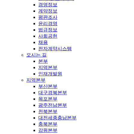
경영정보
계약정보
평판조사
윤리경영
법규정보
사회공헌
채용
전자계약시스템
오시는 길
본부
지역본부
인재개발원
지역본부
부산본부
대구경북본부
목포본부
광주전남본부
전북본부
대전세종충남본부
충북본부
강원본부