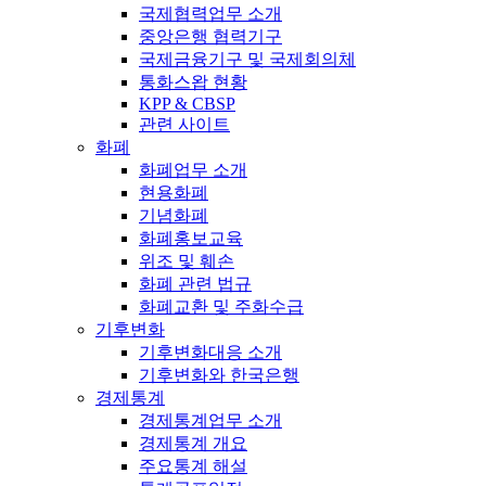
국제협력업무 소개
중앙은행 협력기구
국제금융기구 및 국제회의체
통화스왑 현황
KPP & CBSP
관련 사이트
화폐
화폐업무 소개
현용화폐
기념화폐
화폐홍보교육
위조 및 훼손
화폐 관련 법규
화폐교환 및 주화수급
기후변화
기후변화대응 소개
기후변화와 한국은행
경제통계
경제통계업무 소개
경제통계 개요
주요통계 해설