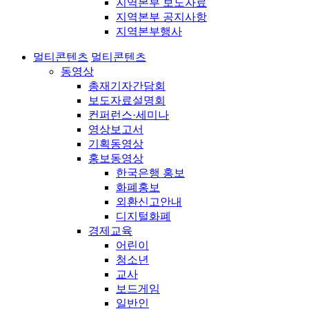
지역본부 보도자료
지역본부 공지사항
지역본부행사
멀티콘텐츠
멀티콘텐츠
동영상
총재기자간담회
보도자료설명회
컨퍼런스·세미나
영상보고서
기획동영상
홍보동영상
한국은행 홍보
화폐홍보
외환신고안내
디지털화폐
경제교육
어린이
청소년
교사
보드게임
일반인