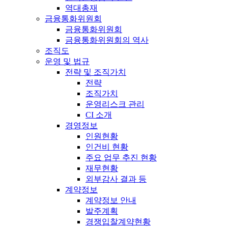
역대총재
금융통화위원회
금융통화위원회
금융통화위원회의 역사
조직도
운영 및 법규
전략 및 조직가치
전략
조직가치
운영리스크 관리
CI 소개
경영정보
인원현황
인건비 현황
주요 업무 추진 현황
재무현황
외부감사 결과 등
계약정보
계약정보 안내
발주계획
경쟁입찰계약현황