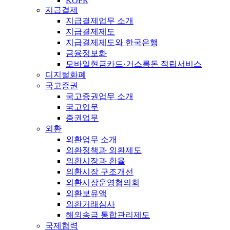
KOFR
지급결제
지급결제업무 소개
지급결제제도
지급결제제도와 한국은행
금융정보화
모바일현금카드·거스름돈 적립서비스
디지털화폐
국고증권
국고증권업무 소개
국고업무
증권업무
외환
외환업무 소개
외환정책과 외환제도
외환시장과 환율
외환시장 구조개선
외환시장운영협의회
외환보유액
외환거래심사
해외송금 통합관리제도
국제협력