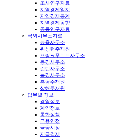
조사연구자료
지역경제일지
지역경제통계
지역경제동향
공동연구자료
국외사무소자료
뉴욕사무소
워싱턴주재원
프랑크푸르트사무소
동경사무소
런던사무소
북경사무소
홍콩주재원
상해주재원
업무별 정보
경영정보
계약정보
통화정책
금융안정
금융시장
지급결제