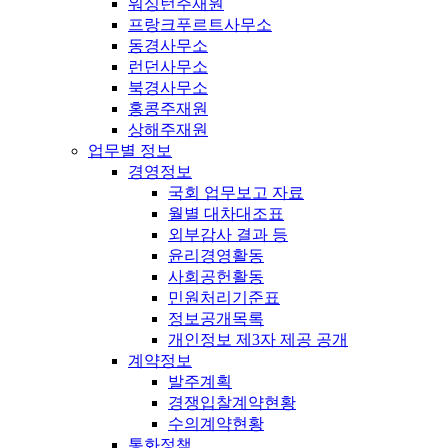
워싱턴주재원
프랑크푸르트사무소
동경사무소
런던사무소
북경사무소
홍콩주재원
상해주재원
업무별 정보
경영정보
국회 업무보고 자료
월별 대차대조표
외부감사 결과 등
윤리경영활동
사회공헌활동
민원처리기준표
정보공개목록
개인정보 제3자 제공 공개
계약정보
발주계획
경쟁입찰계약현황
수의계약현황
통화정책