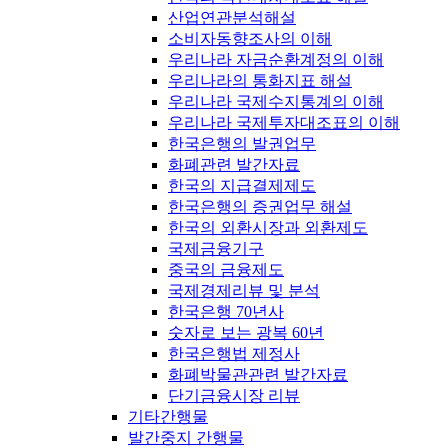
산업연관분석해설
소비자동향조사의 이해
우리나라 자금순환계정의 이해
우리나라의 통화지표 해설
우리나라 국제수지통계의 이해
우리나라 국제투자대조표의 이해
한국은행의 발권업무
화폐관련 발간자료
한국의 지급결제제도
한국은행의 증권업무 해설
한국의 외환시장과 외환제도
국제금융기구
중국의 금융제도
국제경제리뷰 및 분석
한국은행 70년사
숫자로 보는 광복 60년
한국은행법 제정사
화폐박물관관련 발간자료
단기금융시장 리뷰
기타간행물
발간중지 간행물