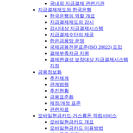
국내외 지급결제 관련기관
지급결제제도와 한국은행
한국은행의 역할 개요
지급결제제도의 감시
감시대상 지급결제시스템
지급결제수단의 제공
한은금융망 운영
국제금융전문표준(ISO 20022) 도입
결제부족자금 지원
결제완결성 보장대상 지급결제시스템
지정
금융정보화
추진체계
관계법령
추진현황
금융표준화
제정/개정 표준
관련자료
모바일현금카드·거스름돈 적립서비스
모바일현금카드 개요
모바일현금카드 이용방법