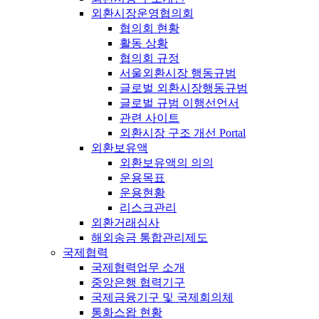
외환시장운영협의회
협의회 현황
활동 상황
협의회 규정
서울외환시장 행동규범
글로벌 외환시장행동규범
글로벌 규범 이행선언서
관련 사이트
외환시장 구조 개선 Portal
외환보유액
외환보유액의 의의
운용목표
운용현황
리스크관리
외환거래심사
해외송금 통합관리제도
국제협력
국제협력업무 소개
중앙은행 협력기구
국제금융기구 및 국제회의체
통화스왑 현황