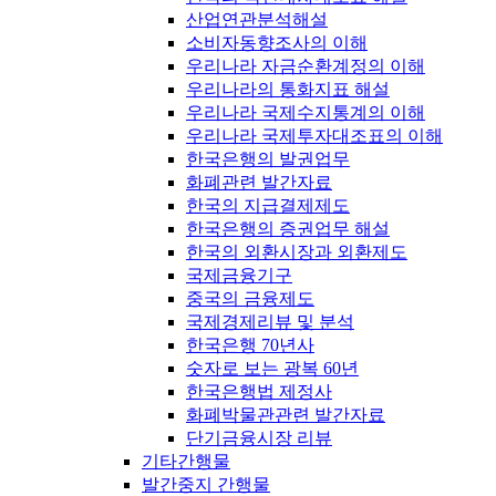
산업연관분석해설
소비자동향조사의 이해
우리나라 자금순환계정의 이해
우리나라의 통화지표 해설
우리나라 국제수지통계의 이해
우리나라 국제투자대조표의 이해
한국은행의 발권업무
화폐관련 발간자료
한국의 지급결제제도
한국은행의 증권업무 해설
한국의 외환시장과 외환제도
국제금융기구
중국의 금융제도
국제경제리뷰 및 분석
한국은행 70년사
숫자로 보는 광복 60년
한국은행법 제정사
화폐박물관관련 발간자료
단기금융시장 리뷰
기타간행물
발간중지 간행물