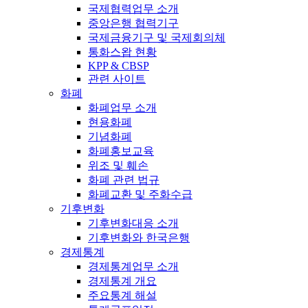
국제협력업무 소개
중앙은행 협력기구
국제금융기구 및 국제회의체
통화스왑 현황
KPP & CBSP
관련 사이트
화폐
화폐업무 소개
현용화폐
기념화폐
화폐홍보교육
위조 및 훼손
화폐 관련 법규
화폐교환 및 주화수급
기후변화
기후변화대응 소개
기후변화와 한국은행
경제통계
경제통계업무 소개
경제통계 개요
주요통계 해설