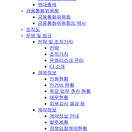
역대총재
금융통화위원회
금융통화위원회
금융통화위원회의 역사
조직도
운영 및 법규
전략 및 조직가치
전략
조직가치
운영리스크 관리
CI 소개
경영정보
인원현황
인건비 현황
주요 업무 추진 현황
재무현황
외부감사 결과 등
계약정보
계약정보 안내
발주계획
경쟁입찰계약현황