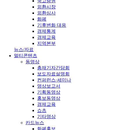
국고증권
외환시장
외환심사
화폐
기후변화 대응
경제통계
경제교육
지역본부
뉴스/자료
멀티콘텐츠
동영상
총재기자간담회
보도자료설명회
컨퍼런스·세미나
영상보고서
기획동영상
홍보동영상
경제교육
쇼츠
기타영상
카드뉴스
화폐홍보