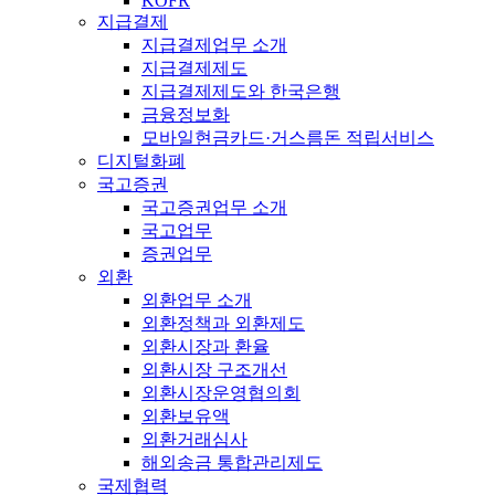
KOFR
지급결제
지급결제업무 소개
지급결제제도
지급결제제도와 한국은행
금융정보화
모바일현금카드·거스름돈 적립서비스
디지털화폐
국고증권
국고증권업무 소개
국고업무
증권업무
외환
외환업무 소개
외환정책과 외환제도
외환시장과 환율
외환시장 구조개선
외환시장운영협의회
외환보유액
외환거래심사
해외송금 통합관리제도
국제협력