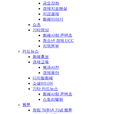
금요강좌
경제지표해설
지급결제
화폐이야기
쇼츠
기타영상
화폐사랑 콘텐츠
청소년 경제 UCC
지역본부
카드뉴스
화폐홍보
경제교육
복과사전
경제용어
디지털화폐
소셜미디어
기타 카드뉴스
화폐사랑 콘텐츠
스토리텔링
웹툰
창립 70주년 기념 웹툰