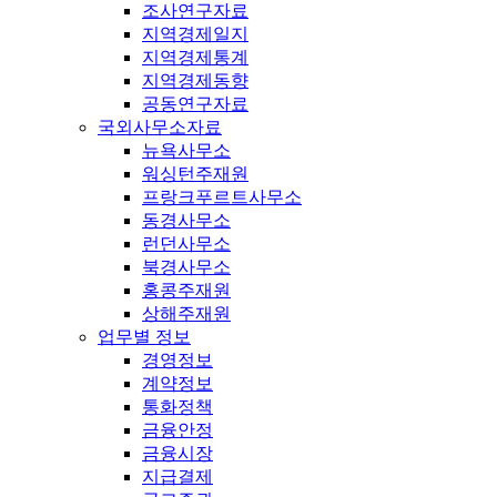
조사연구자료
지역경제일지
지역경제통계
지역경제동향
공동연구자료
국외사무소자료
뉴욕사무소
워싱턴주재원
프랑크푸르트사무소
동경사무소
런던사무소
북경사무소
홍콩주재원
상해주재원
업무별 정보
경영정보
계약정보
통화정책
금융안정
금융시장
지급결제