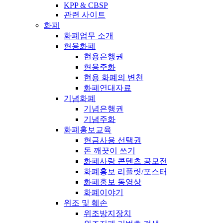
KPP & CBSP
관련 사이트
화폐
화폐업무 소개
현용화폐
현용은행권
현용주화
현용 화폐의 변천
화폐연대자료
기념화폐
기념은행권
기념주화
화폐홍보교육
현금사용 선택권
돈 깨끗이 쓰기
화폐사랑 콘텐츠 공모전
화폐홍보 리플릿/포스터
화폐홍보 동영상
화폐이야기
위조 및 훼손
위조방지장치