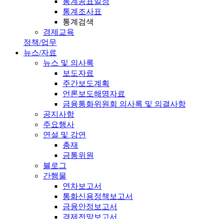
통계공표일정
통계조사표
통계검색
경제교육
정책/업무
뉴스/자료
뉴스 및 의사록
보도자료
주간보도계획
언론보도해명자료
금융통화위원회 의사록 및 의결사항
공지사항
주요행사
연설 및 강연
총재
금통위원
블로그
간행물
연차보고서
통화신용정책보고서
금융안정보고서
경제전망보고서