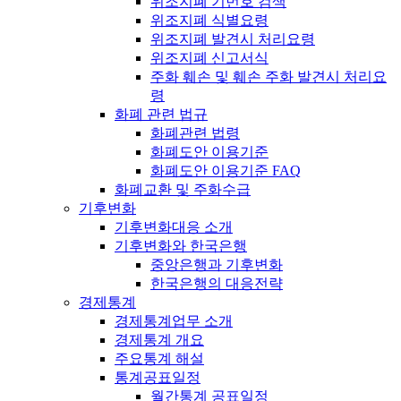
위조지폐 기번호 검색
위조지폐 식별요령
위조지폐 발견시 처리요령
위조지폐 신고서식
주화 훼손 및 훼손 주화 발견시 처리요
령
화폐 관련 법규
화폐관련 법령
화폐도안 이용기준
화폐도안 이용기준 FAQ
화폐교환 및 주화수급
기후변화
기후변화대응 소개
기후변화와 한국은행
중앙은행과 기후변화
한국은행의 대응전략
경제통계
경제통계업무 소개
경제통계 개요
주요통계 해설
통계공표일정
월간통계 공표일정