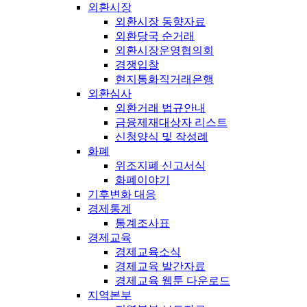
외환시장
외환시장 동향자료
외환당국 순거래
외환시장운영협의회
경쟁입찰
현지통화직거래은행
외환심사
외환거래 법규안내
금융제재대상자 리스트
신청양식 및 작성례
화폐
위조지폐 신고서식
화폐이야기
기후변화 대응
경제통계
통계조사표
경제교육
경제교육소식
경제교육 발간자료
경제교육 웹툰 다운로드
지역본부