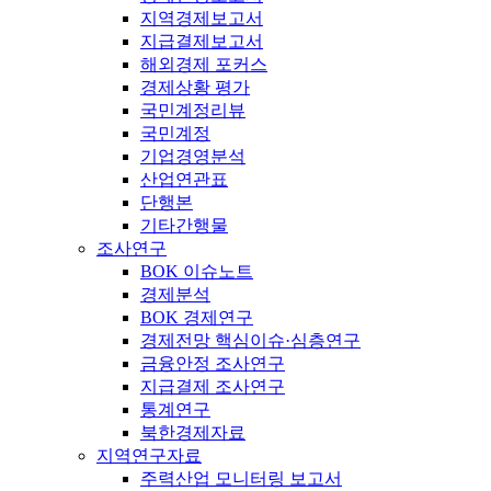
지역경제보고서
지급결제보고서
해외경제 포커스
경제상황 평가
국민계정리뷰
국민계정
기업경영분석
산업연관표
단행본
기타간행물
조사연구
BOK 이슈노트
경제분석
BOK 경제연구
경제전망 핵심이슈·심층연구
금융안정 조사연구
지급결제 조사연구
통계연구
북한경제자료
지역연구자료
주력산업 모니터링 보고서