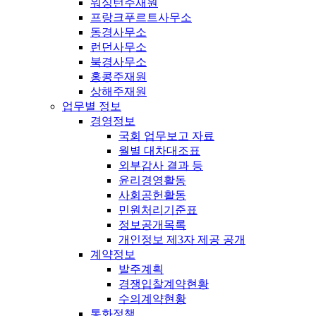
워싱턴주재원
프랑크푸르트사무소
동경사무소
런던사무소
북경사무소
홍콩주재원
상해주재원
업무별 정보
경영정보
국회 업무보고 자료
월별 대차대조표
외부감사 결과 등
윤리경영활동
사회공헌활동
민원처리기준표
정보공개목록
개인정보 제3자 제공 공개
계약정보
발주계획
경쟁입찰계약현황
수의계약현황
통화정책