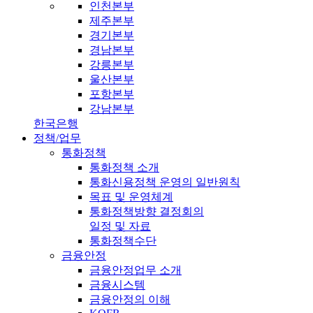
인천본부
제주본부
경기본부
경남본부
강릉본부
울산본부
포항본부
강남본부
한국은행
정책/업무
통화정책
통화정책 소개
통화신용정책 운영의 일반원칙
목표 및 운영체계
통화정책방향 결정회의
일정 및 자료
통화정책수단
금융안정
금융안정업무 소개
금융시스템
금융안정의 이해