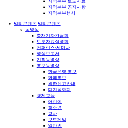
지역본부 보도자료
지역본부 공지사항
지역본부행사
멀티콘텐츠
멀티콘텐츠
동영상
총재기자간담회
보도자료설명회
컨퍼런스·세미나
영상보고서
기획동영상
홍보동영상
한국은행 홍보
화폐홍보
외환신고안내
디지털화폐
경제교육
어린이
청소년
교사
보드게임
일반인