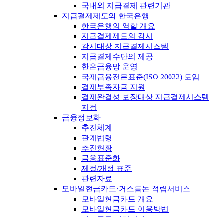
국내외 지급결제 관련기관
지급결제제도와 한국은행
한국은행의 역할 개요
지급결제제도의 감시
감시대상 지급결제시스템
지급결제수단의 제공
한은금융망 운영
국제금융전문표준(ISO 20022) 도입
결제부족자금 지원
결제완결성 보장대상 지급결제시스템
지정
금융정보화
추진체계
관계법령
추진현황
금융표준화
제정/개정 표준
관련자료
모바일현금카드·거스름돈 적립서비스
모바일현금카드 개요
모바일현금카드 이용방법