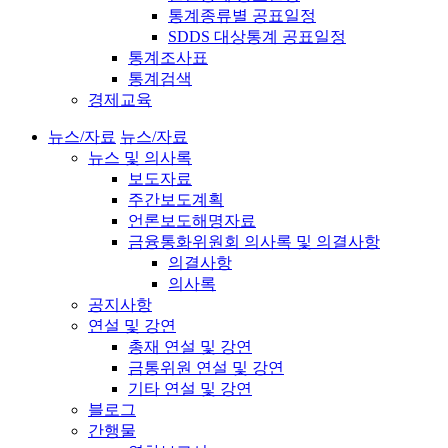
통계종류별 공표일정
SDDS 대상통계 공표일정
통계조사표
통계검색
경제교육
뉴스/자료
뉴스/자료
뉴스 및 의사록
보도자료
주간보도계획
언론보도해명자료
금융통화위원회 의사록 및 의결사항
의결사항
의사록
공지사항
연설 및 강연
총재 연설 및 강연
금통위원 연설 및 강연
기타 연설 및 강연
블로그
간행물