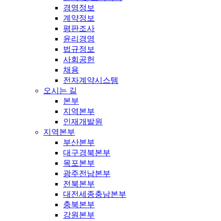
경영정보
계약정보
평판조사
윤리경영
법규정보
사회공헌
채용
전자계약시스템
오시는 길
본부
지역본부
인재개발원
지역본부
부산본부
대구경북본부
목포본부
광주전남본부
전북본부
대전세종충남본부
충북본부
강원본부