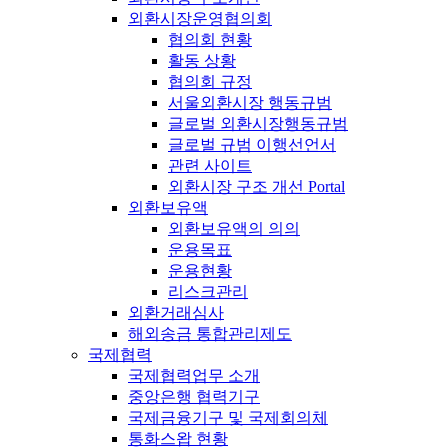
외환시장운영협의회
협의회 현황
활동 상황
협의회 규정
서울외환시장 행동규범
글로벌 외환시장행동규범
글로벌 규범 이행선언서
관련 사이트
외환시장 구조 개선 Portal
외환보유액
외환보유액의 의의
운용목표
운용현황
리스크관리
외환거래심사
해외송금 통합관리제도
국제협력
국제협력업무 소개
중앙은행 협력기구
국제금융기구 및 국제회의체
통화스왑 현황