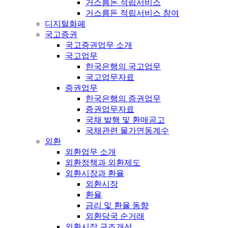
거스름돈 적립서비스
거스름돈 적립서비스 참여
디지털화폐
국고증권
국고증권업무 소개
국고업무
한국은행의 국고업무
국고업무자료
증권업무
한국은행의 증권업무
증권업무자료
국채 발행 및 환매공고
국채관련 물가연동계수
외환
외환업무 소개
외환정책과 외환제도
외환시장과 환율
외환시장
환율
금리 및 환율 동향
외환당국 순거래
외환시장 구조개선